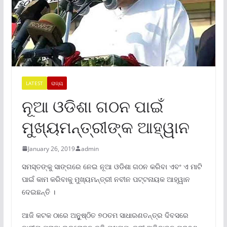
LATEST
ରାଜ୍ୟ
ନୂଆ ଓଡିଶା ଗଠନ ପାଇଁ
ମୁଖ୍ୟମନ୍ତ୍ରୀଙ୍କ ଆହ୍ୱାନ
January 26, 2019
admin
ସମସ୍ତଙ୍କୁ ସାଙ୍ଗରେ ନେଇ ନୂଆ ଓଡିଶା ଗଠନ କରିବା ଏବଂ ଏ ମାଟି
ପାଇଁ କାମ କରିବାକୁ ମୁଖ୍ୟମନ୍ତ୍ରୀ ନବୀନ ପଟ୍ଟନାୟକ ଆହ୍ୱାନ
ଦେଇଛନ୍ତି ।
ଆଜି କଟକ ଠାରେ ଅନୁୁଷ୍ଠିତ ୭୦ତମ ସାଧାରଣତନ୍ତ୍ର ଦିବସରେ