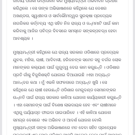
ଜାତୀୟ ପତାକା ଉତ୍ତୋଳନ କରି ମୁଖ୍ୟମନ୍ତ୍ରୀ ଅଭିବାଦନ ଗ୍ରହଣ
କରିଥିଲେ । ସେ ତାଙ୍କ ଅଭିଭାଷଣରେ କହିଥିଲେ ଯେ ଦେଶର
ଅଖଣ୍ଡତା, ସ୍ୱଧୀନତା ଓ ସାର୍ବଭୌମତ୍ୱର ସୁରକ୍ଷା ପ୍ରତ୍ୟେକ
ନାଗରିକର କର୍ତ୍ତବ୍ୟ ଏଥି ସହିତ ନିଜ ରାଜ୍ୟ ଓ ଜନ୍ମମାଟି ପାଇଁ କାମ
କରିବାକୁ ଆଜିର ପବିତ୍ର ଦିବସରେ ସମସ୍ତେ ସଙ୍କଳ୍ପବଦ୍ଧ ହେବା
ଆବଶ୍ୟକ ।
ମୁଖ୍ୟମନ୍ତ୍ରୀ କହିଥିଲେ ଯେ ରାଜ୍ୟ ସରକାର ଓଡିଶାରେ ପ୍ରତ୍ୟେକ
ଯୁବକ, ମହିଳା, ଚାଷୀ, ଆଦିବାସୀ, ହରିଜନଙ୍କ ସମେତ ସବୁ ବର୍ଗର ଲୋକ
ମାନଙ୍କର କଲ୍ୟାଣ ପାଇଁ ଗୁରୁତ୍ୱ ଦେଇ କାମ କରୁଛନ୍ତି । ଓଡିଶାର
ପ୍ରତି ଗାଁକୁ ବିଜୁଳିଶକ୍ତି ଯୋଗାଇ ଦିଆଯାଇଛି ।ଏହା ଅତ୍ୟନ୍ତ
ଆନନ୍ଦର କଥା । ମୁଁ ଏଭଳି ସଫଳତାରେ ଅତ୍ୟନ୍ତ ଖୁସି । ସେ
କହିଥିଲେ ଯେ ଚାଷୀ ହେଉଛନ୍ତି ଓଡିଶାର ମେରୁଦଣ୍ଡ ସେମାନଙ୍କର
ଉନ୍ନତି ପାଇଁ ରାଜ୍ୟ ସରକାର କାଳିଆ ଯୋଜନା କାର୍ଯ୍ୟକାରୀ କରୁଛନ୍ତି
। ଏହା ସେମାନଙ୍କ ପାଇଁ ବିଶେଷ ଲାଭଦାୟକ ହେବ ଏବଂ ଚାଷୀମାନେ
ଏଥିରୁ ପର୍ଯ୍ୟାପ୍ତ ଫାଇଦା ପାଇପାରିବେ । ଏହି କାଳିଆ ଯୋଜନା
ସମଗ୍ର ଦେଶରେ ଏକ ଅଭିନବ ଓ ଆଦର୍ଶ ଯୋଜନା ବୋଲି
ମୁଖ୍ୟମନ୍ତ୍ରୀ ତାଙ୍କ ଅଭିଭାଷଣରେ ମତ ଦେବା ସହିତ ପ୍ରତ୍ୟେକ
ରାଜ୍ୟବାସୀ ଏକ ହୋଇ ଓଡିଶାକୁ ଆହୁରି ଆଗେଇ ନେବା ପାଇଁ ଆହ୍ୱାନ