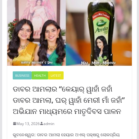
BUSINESS
HEALTH
LATEST
ଡାବର ଆମଲାର “କେୟାର୍ ୱାହାଁ ଜହାଁ
ଡାବର ଆମଲା, ଘର୍ ୱାହାଁ ମେରୀ ମାଁ ଜହାଁ”
ଅଭିଯାନ ମାଧ୍ୟମରେ ମାତୃଦିବସ ପାଳନ
May 13, 2026
admin
ଭୁବନେଶ୍ୱର: ଡାବର ଆମଲା ହେୟାର ଅଏଲ୍ ପକ୍ଷରୁ ଲୋକପ୍ରିୟ