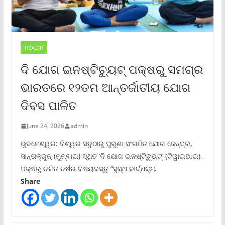
HEALTH
ଦି ଯୋଗ ଇନଷ୍ଟିଚ୍ୟୁଟ୍ ପକ୍ଷରୁ ସମଗ୍ର
ଭାରତରେ ୧୨ତମ ଆନ୍ତର୍ଜାତୀୟ ଯୋଗ
ଦିବସ ପାଳିତ
June 24, 2026
admin
ଭୁବନେଶ୍ୱର: ବିଶ୍ୱର ସବୁଠାରୁ ପୁରୁଣା ସଂଗଠିତ ଯୋଗ କେନ୍ଦ୍ର,
ସାନ୍ତାକ୍ରୁଜ୍ (ମୁମ୍ବାଇ) ସ୍ଥିତ ‘ଦି ଯୋଗ ଇନଷ୍ଟିଚ୍ୟୁଟ୍‌’ (ଟିୱାଇଆଇ),
ପକ୍ଷରୁ ଚଳିତ ବର୍ଷର ବିଷୟବସ୍ତୁ “ସୁସ୍ଥ ବାର୍ଦ୍ଧକ୍ୟ
Share