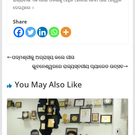
ଦେଇଥିଲେ ।
Share
ପଦ୍ମଶ୍ରୀକୁ ଅଗ୍ରାହ୍ୟ କଲେ ଗୀତା
ଭୁବନେଶ୍ୱରରେ ରାଜ୍ୟସ୍ତରୀୟ ପ୍ୟାରେଡ ଉତ୍ସବ
You May Also Like