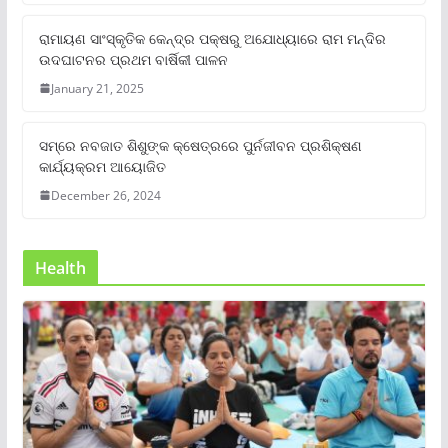
ରାମାୟଣ ସାଂସ୍କୃତିକ କେନ୍ଦ୍ର ପକ୍ଷରୁ ଅଯୋଧ୍ୟାରେ ରାମ ମନ୍ଦିର
ଉଦଘାଟନର ପ୍ରଥମ ବାର୍ଷିକୀ ପାଳନ
January 21, 2025
ସମ୍‌ରେ ନବଜାତ ଶିଶୁଙ୍କ କ୍ଷେତ୍ରରେ ପୁର୍ନଜୀବନ ପ୍ରଶିକ୍ଷଣ
କାର୍ଯ୍ୟକ୍ରମ ଆୟୋଜିତ
December 26, 2024
Health