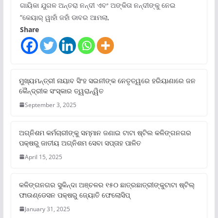
ଗାୟିକା ଯୁଗଳ ଅନ୍ତରା ନନ୍ଦୀ ଏବଂ ଅଙ୍କିତା ନନ୍ଦୀଙ୍କୁ ନେଇ
“କେୟାର୍ ୱାହାଁ ଜହାଁ ଡାବର ଆମଲା,
Share
ମୁଖ୍ୟମନ୍ତ୍ରୀ ନାୟାବ ସିଂହ ସଇନୀଙ୍କ ନେତୃତ୍ୱରେ ହରିୟାଣାରେ ଜନ
କୈନ୍ଦ୍ରୀକ ସଂସ୍କାର ତ୍ୱରାନ୍ୱିତ
September 3, 2025
ଅଗ୍ନିଶମ କର୍ମଚାରୀଙ୍କୁ ସମ୍ମାନ ଜଣାଇ ଟାଟା ଷ୍ଟିଲ କଳିଙ୍ଗନଗର
ପକ୍ଷରୁ ଜାତୀୟ ଅଗ୍ନିଶମ ସେବା ସପ୍ତାହ ପାଳିତ
April 15, 2025
କଳିଙ୍ଗନଗର ସୁକିନ୍ଦା ଅଞ୍ଚଳର ୧୫୦ ଛାତ୍ରଛାତ୍ରୀଙ୍କୁଟାଟା ଷ୍ଟିଲ୍
ଫାଉଣ୍ଡେସନ ପକ୍ଷରୁ ଜ୍ୟୋତି ଫେଲୋସିପ୍‌
January 31, 2025