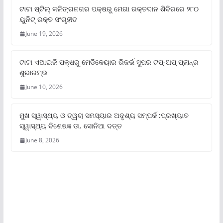
ଟାଟା ଷ୍ଟିଲ୍‌ କଳିଙ୍ଗନଗର ପକ୍ଷରୁ ମେଗା ରକ୍ତଦାନ ଶିବିରରେ ୨୮୦
ୟୁନିଟ୍‌ ରକ୍ତ ସଂଗୃହୀତ
June 19, 2026
ଟାଟା ଏଆଇଜି ପକ୍ଷରୁ ମେଡିକେୟାର ରିଜର୍ଭ ସୁପର ଟପ୍‌-ଅପ୍ ପ୍ଲାନ୍‌ର
ଶୁଭାରମ୍ଭ
June 10, 2026
ମୁଖ ସ୍ୱାସ୍ଥ୍ୟ ଓ ତ୍ୱଚା ସମସ୍ୟାର ଅଦୃଶ୍ୟ ସମ୍ପର୍କ :ପ୍ରଖ୍ୟାତ
ସ୍ୱାସ୍ଥ୍ୟ ବିଶେଷଜ୍ଞ ଡା. ସୋନିଆ ଦତ୍ତ
June 8, 2026