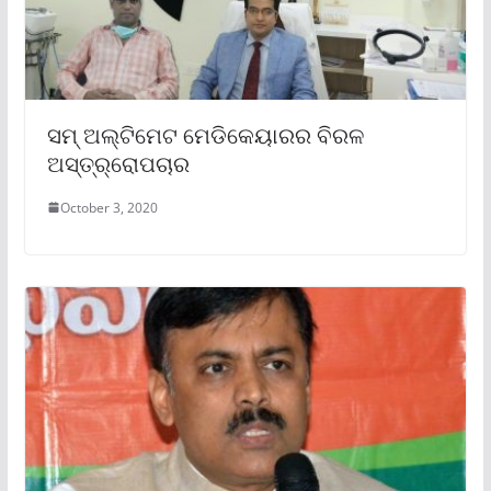
ସମ୍ ଅଲ୍ଟିମେଟ ମେଡିକେୟାରର ବିରଳ
ଅସ୍ତ୍ର୍ରୋପଚାର
October 3, 2020