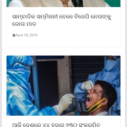
ସାମ୍ବାଦିକ ସମ୍ମିଳନୀ ବେଳେ ବିଜେପି ନେତାଙ୍କୁ
ଜୋତା ମାଡ
April 18, 2019
ଆଜି ଦେଶରେ ୪୪ ହଜାର ୨୩୦ ସଂକ୍ରମିତ