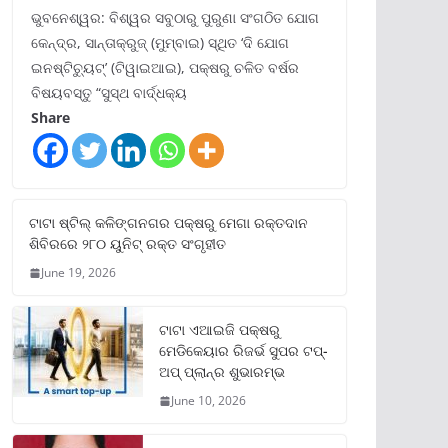
ଭୁବନେଶ୍ୱର: ବିଶ୍ୱର ସବୁଠାରୁ ପୁରୁଣା ସଂଗଠିତ ଯୋଗ
କେନ୍ଦ୍ର, ସାନ୍ତାକ୍ରୁଜ୍ (ମୁମ୍ବାଇ) ସ୍ଥିତ ‘ଦି ଯୋଗ
ଇନଷ୍ଟିଚ୍ୟୁଟ୍‌’ (ଟିୱାଇଆଇ), ପକ୍ଷରୁ ଚଳିତ ବର୍ଷର
ବିଷୟବସ୍ତୁ “ସୁସ୍ଥ ବାର୍ଦ୍ଧକ୍ୟ
Share
ଟାଟା ଷ୍ଟିଲ୍‌ କଳିଙ୍ଗନଗର ପକ୍ଷରୁ ମେଗା ରକ୍ତଦାନ
ଶିବିରରେ ୨୮୦ ୟୁନିଟ୍‌ ରକ୍ତ ସଂଗୃହୀତ
June 19, 2026
ଟାଟା ଏଆଇଜି ପକ୍ଷରୁ
ମେଡିକେୟାର ରିଜର୍ଭ ସୁପର ଟପ୍‌-
ଅପ୍ ପ୍ଲାନ୍‌ର ଶୁଭାରମ୍ଭ
June 10, 2026