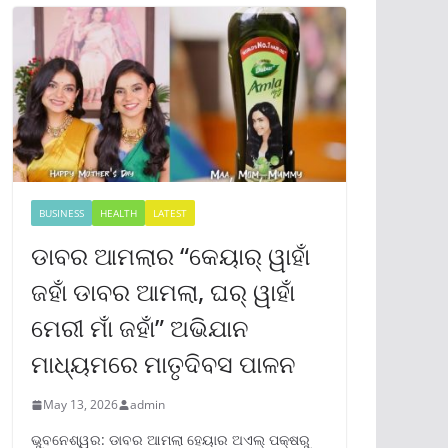
BUSINESS
HEALTH
LATEST
ଡାବର ଆମଲାର “କେୟାର୍ ୱାହାଁ
ଜହାଁ ଡାବର ଆମଲା, ଘର୍ ୱାହାଁ
ମେରୀ ମାଁ ଜହାଁ” ଅଭିଯାନ
ମାଧ୍ୟମରେ ମାତୃଦିବସ ପାଳନ
May 13, 2026
admin
ଭୁବନେଶ୍ୱର: ଡାବର ଆମଲା ହେୟାର ଅଏଲ୍ ପକ୍ଷରୁ