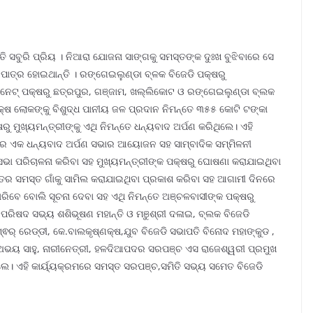
ି ସବୁରି ପ୍ରିୟ । ନିଆରା ଯୋଜନା ସାଙ୍ଗକୁ ସମସ୍ତଙ୍କ ଦୁଃଖ ବୁଝିବାରେ ସେ
ପାତ୍ର ହୋଇଥାନ୍ତି । ରଙ୍ଗେଇଲୁଣ୍ଡା ବ୍ଳକ ବିଜେଡି ପକ୍ଷରୁ
ୟାବିନେଟ୍ ପକ୍ଷରୁ ଛତ୍ରପୁର, ଗଞ୍ଜାମ, ଖଲ୍ଲିକୋଟ ଓ ରଙ୍ଗେଇଲୁଣ୍ଡା ବ୍ଲକ
ଲକ୍ଷ ଲୋକଙ୍କୁ ବିଶୁଦ୍ଧ ପାନୀୟ ଜଳ ପ୍ରଦାନ ନିମନ୍ତେ ୩୫୫ କୋଟି ଟଙ୍କା
 ମୁଖ୍ୟମନ୍ତ୍ରୀଙ୍କୁ ଏଥି ନିମନ୍ତେ ଧନ୍ୟବାଦ ଅର୍ପଣ କରିଥିଲେ। ଏହି
େ ଏକ ଧନ୍ୟବାଦ ଅର୍ପଣ ସଭାର ଆୟୋଜନ ସହ ସାମ୍ବାଦିକ ସମ୍ମିଳନୀ
ସଭା ପରିଚାଳନା କରିବା ସହ ମୁଖ୍ୟମନ୍ତ୍ରୀଙ୍କ ପକ୍ଷରୁ ଘୋଷଣା କରାଯାଇଥିବା
ତର ସମସ୍ତ ଗାଁକୁ ସାମିଲ କରାଯାଇଥିବା ପ୍ରକାଶ କରିବା ସହ ଆଗାମୀ ଦିନରେ
ାରିବେ ବୋଲି ସୂଚନା ଦେବା ସହ ଏଥି ନିମନ୍ତେ ଅଞ୍ଚଳବାସୀଙ୍କ ପକ୍ଷରୁ
ପରିଷଦ ସଭ୍ୟ ଶଶିଭୂଷଣ ମହାନ୍ତି ଓ ମଞୁଶ୍ରୀ ଦଳାଇ, ବ୍ଲକ ବିଜେଡି
ଵର୍ ରେଡ୍ଡୀ, କେ.ବାଲକୃଷ୍ଣକ୍ଷ,ଯୁବ ବିଜେଡି ସଭାପତି ବିନୋଦ ମହାଙ୍କୁଡ ,
୍ତ,ଅଭୟ ସାହୁ, ନାରୀନେତ୍ରୀ, ହଳଦିଆପଦର ସରପଞ୍ଚ ଏସ ରାଜେଶ୍ୱରୀ ପ୍ରମୁଖ
ିଲେ। ଏହି କାର୍ୟ୍ୟକ୍ରମରେ ସମସ୍ତ ସରପଞ୍ଚ,ସମିତି ସଭ୍ୟ ସମେତ ବିଜେଡି