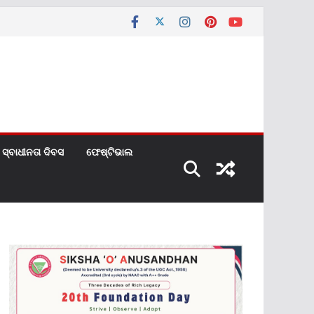
ସ୍ବାଧୀନତା ଦିବସ
ଫେଷ୍ଟିଭାଲ