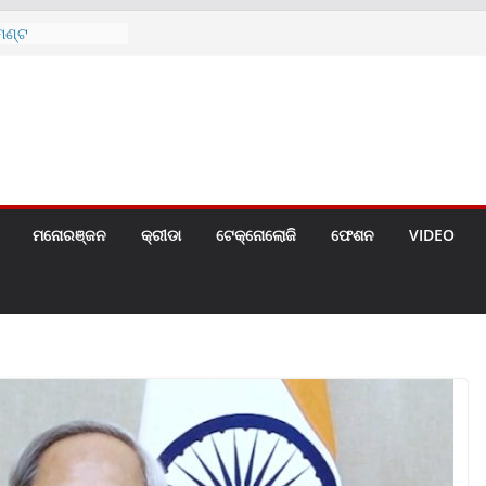
େଣ୍ଟ
ନ୍ ଏବଂ ଆଦିବାସୀ
ତର୍ଜାତୀୟ ବିଶ୍ୱ
ଗୀତ ଗାଇଲେ ସୋନୁ,
ୀ ପାଇଁ ବିଜ୍ଞପ୍ତି
 ୪ ଗେଟ୍
ମନୋରଞ୍ଜନ
କ୍ରୀଡା
ଟେକ୍ନୋଲୋଜି
ଫେଶନ
VIDEO