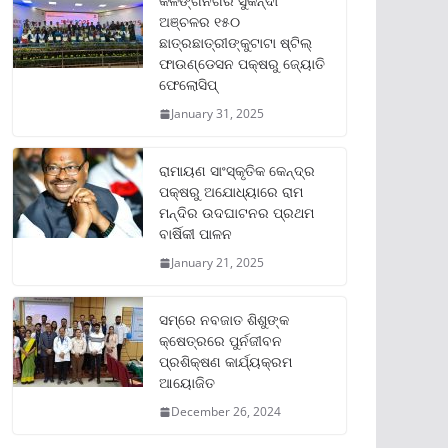
କଳିଙ୍ଗନଗର ସୁକିନ୍ଦା
ଅଞ୍ଚଳର ୧୫୦
ଛାତ୍ରଛାତ୍ରୀଙ୍କୁଟାଟା ଷ୍ଟିଲ୍
ଫାଉଣ୍ଡେସନ ପକ୍ଷରୁ ଜ୍ୟୋତି
ଫେଲୋସିପ୍‌
January 31, 2025
ରାମାୟଣ ସାଂସ୍କୃତିକ କେନ୍ଦ୍ର
ପକ୍ଷରୁ ଅଯୋଧ୍ୟାରେ ରାମ
ମନ୍ଦିର ଉଦଘାଟନର ପ୍ରଥମ
ବାର୍ଷିକୀ ପାଳନ
January 21, 2025
ସମ୍‌ରେ ନବଜାତ ଶିଶୁଙ୍କ
କ୍ଷେତ୍ରରେ ପୁର୍ନଜୀବନ
ପ୍ରଶିକ୍ଷଣ କାର୍ଯ୍ୟକ୍ରମ
ଆୟୋଜିତ
December 26, 2024