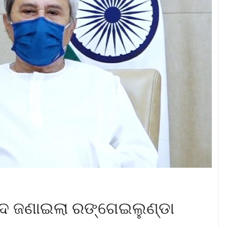
ବାଦ ଜଣାଇଲା ରଙ୍ଗେଇଲୁଣ୍ଡା