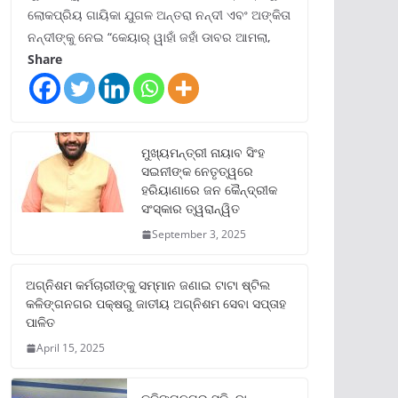
ଲୋକପ୍ରିୟ ଗାୟିକା ଯୁଗଳ ଅନ୍ତରା ନନ୍ଦୀ ଏବଂ ଅଙ୍କିତା
ନନ୍ଦୀଙ୍କୁ ନେଇ “କେୟାର୍ ୱାହାଁ ଜହାଁ ଡାବର ଆମଲା,
Share
ମୁଖ୍ୟମନ୍ତ୍ରୀ ନାୟାବ ସିଂହ
ସଇନୀଙ୍କ ନେତୃତ୍ୱରେ
ହରିୟାଣାରେ ଜନ କୈନ୍ଦ୍ରୀକ
ସଂସ୍କାର ତ୍ୱରାନ୍ୱିତ
September 3, 2025
ଅଗ୍ନିଶମ କର୍ମଚାରୀଙ୍କୁ ସମ୍ମାନ ଜଣାଇ ଟାଟା ଷ୍ଟିଲ
କଳିଙ୍ଗନଗର ପକ୍ଷରୁ ଜାତୀୟ ଅଗ୍ନିଶମ ସେବା ସପ୍ତାହ
ପାଳିତ
April 15, 2025