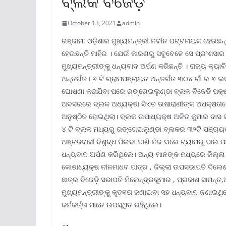
ବ୍ଲକ ବିଜେଡ଼ି
October 13, 2021
admin
ଗଞ୍ଜାମ: ଓଡ଼ିଶାର ମୁଖ୍ୟମନ୍ତ୍ରୀ ନବୀନ ପଟ୍ଟନାୟକ ହେଉଛନ୍ତ
ହେଉଛନ୍ତି ମାହିର । ଯେଉଁ କାରଣରୁ ସବୁବେଳେ ସେ ପ୍ରଂଶସାର 
ମୁଖ୍ୟମନ୍ତ୍ରୀଙ୍କୁ ଧନ୍ୟବାଦ ଅର୍ପଣ କରିଛନ୍ତି । ରାଜ୍ୟ କ୍
ଅନ୍ତର୍ଗତ ୮୬ ଟି ଗ୍ରାମପଞ୍ଚାୟତ ଅନ୍ତର୍ଗତ ୩୦୪ ଗାଁ ର ୭ 
ଘୋଷଣା କରାଯିବା ପରେ ରଙ୍ଗେଇଲୁଣ୍ଡା ବ୍ଲକ ବିଜେଡି ପକ୍ଷରୁ
ଅବସରରେ ବ୍ଲକ ଅଧ୍ୟକ୍ଷା ସିଏଚ ଉଷାରାଣୀଙ୍କ ଅଧକ୍ଷତାର
ଅନୁଷ୍ଠିତ ହୋଇଥିଲା। ବ୍ଲକ ଉପାଧ୍ୟକ୍ଷ ଅଜିତ କୁମାର ଦାସ 
୪ ଟି ବ୍ଲକ ମଧ୍ୟରୁ ରଙ୍ଗେଇଲୁଣ୍ଡା ବ୍ଲକର ୩୨ଟି ପଞ୍ଚାୟ
ଅଞ୍ଚଳବାସୀ ବିଶୁଦ୍ଧ ପିଇବା ପାଣି ନିଜ ଘରେ ଟ୍ୟାପରୁ ପାଇ ପ
ଧନ୍ୟବାଦ ଅର୍ପଣ କରିଥିଲେ। ଅନ୍ୟ ମାନଙ୍କ ମଧ୍ୟରେ ଜିଲ୍ଲା 
କୋଷାଧ୍ୟକ୍ଷ ନୀଳମାଧବ ପାତ୍ର , ଜିଲ୍ଲା ଉପସଭାପତି ଦିଲେଶ୍
ଛାତ୍ର ବିଜେଡ଼ି ସଭାପତି ମିଲେନ୍ଦ୍ରକୁମାର , ପ୍ରକାଶ ସାମନ
ମୁଖ୍ୟମନ୍ତ୍ରୀଙ୍କୁ କୃତଜ୍ଞତା ଜଣାଇବା ସହ ଧନ୍ୟବାଦ ଜଣାଇଥ
କର୍ମକର୍ତ୍ତା ମାନେ ଉପସ୍ଥିତ ରହିଥିଲେ।