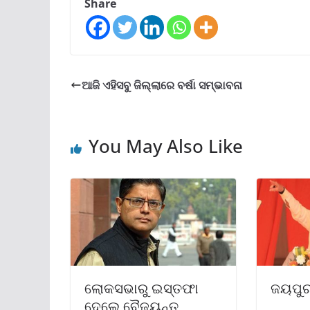
Share
ଆଜି ଏହିସବୁ ଜିଲ୍ଲାରେ ବର୍ଷା ସମ୍ଭାବନା
You May Also Like
ଲୋକସଭାରୁ ଇସ୍ତଫା
ଜୟପୁର
ଦେଲେ ବୈଜୟନ୍ତ