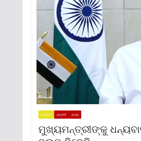
LATEST
ରାଜନୀତି
ରାଜ୍ୟ
ମୁଖ୍ୟମନ୍ତ୍ରୀଙ୍କୁ ଧନ୍ୟ