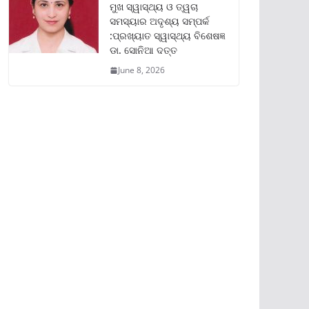
ମୁଖ ସ୍ୱାସ୍ଥ୍ୟ ଓ ତ୍ୱଚା
ସମସ୍ୟାର ଅଦୃଶ୍ୟ ସମ୍ପର୍କ
:ପ୍ରଖ୍ୟାତ ସ୍ୱାସ୍ଥ୍ୟ ବିଶେଷଜ୍ଞ
ଡା. ସୋନିଆ ଦତ୍ତ
June 8, 2026