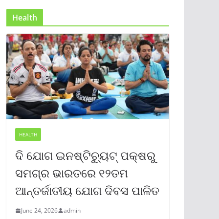
Health
HEALTH
ଦି ଯୋଗ ଇନଷ୍ଟିଚ୍ୟୁଟ୍ ପକ୍ଷରୁ
ସମଗ୍ର ଭାରତରେ ୧୨ତମ
ଆନ୍ତର୍ଜାତୀୟ ଯୋଗ ଦିବସ ପାଳିତ
June 24, 2026
admin