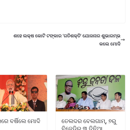
ଶହେ ଲକ୍ଷ କୋଟି ଟଙ୍କାର ‘ଗତିଶକ୍ତି’ ଯୋଜନାର ଶୁଭାରମ୍ଭ
କଲେ ମୋଦି
ରେ ବର୍ଷିଲେ ମୋଦି
ତେଲଦର ବେଲଗାମ୍, ୭ରୁ
ବିଜେଡିର ୩ ଦିନିଆ