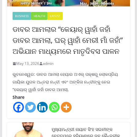
BUSINESS
HEALTH
LATEST
ଡାବର ଆମଲାର “କେୟାର୍ ୱାହାଁ ଜହାଁ
ଡାବର ଆମଲା, ଘର୍ ୱାହାଁ ମେରୀ ମାଁ ଜହାଁ”
ଅଭିଯାନ ମାଧ୍ୟମରେ ମାତୃଦିବସ ପାଳନ
May 13, 2026
admin
ଭୁବନେଶ୍ୱର: ଡାବର ଆମଲା ହେୟାର ଅଏଲ୍ ପକ୍ଷରୁ ଲୋକପ୍ରିୟ
ଗାୟିକା ଯୁଗଳ ଅନ୍ତରା ନନ୍ଦୀ ଏବଂ ଅଙ୍କିତା ନନ୍ଦୀଙ୍କୁ ନେଇ
“କେୟାର୍ ୱାହାଁ ଜହାଁ ଡାବର ଆମଲା,
Share
ମୁଖ୍ୟମନ୍ତ୍ରୀ ନାୟାବ ସିଂହ ସଇନୀଙ୍କ
ନେତୃତ୍ୱରେ ହରିୟାଣାରେ ଜନ କୈନ୍ଦ୍ରୀକ