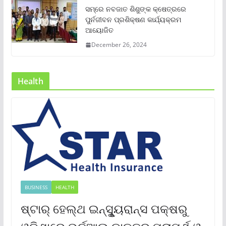
ସମ୍‌ରେ ନବଜାତ ଶିଶୁଙ୍କ କ୍ଷେତ୍ରରେ
ପୁର୍ନଜୀବନ ପ୍ରଶିକ୍ଷଣ କାର୍ଯ୍ୟକ୍ରମ
ଆୟୋଜିତ
December 26, 2024
Health
BUSINESS
HEALTH
ଷ୍ଟାର୍ ହେଲ୍‌ଥ ଇନ୍‌ସୁୃ୍ୟରାନ୍ସ ପକ୍ଷରୁ