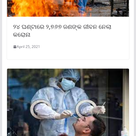
୨୪ ଘଣ୍ଟାରେ ୨,୭୬୭ ଜଣଙ୍କ ଜୀବନ ନେଲା
କରୋନା
April 25, 2021