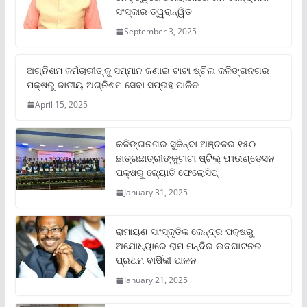
ସଂସ୍କାର ତ୍ୱରାନ୍ୱିତ
September 3, 2025
ଅଗ୍ନିଶମ କର୍ମଚାରୀଙ୍କୁ ସମ୍ମାନ ଜଣାଇ ଟାଟା ଷ୍ଟିଲ କଳିଙ୍ଗନଗର
ପକ୍ଷରୁ ଜାତୀୟ ଅଗ୍ନିଶମ ସେବା ସପ୍ତାହ ପାଳିତ
April 15, 2025
କଳିଙ୍ଗନଗର ସୁକିନ୍ଦା ଅଞ୍ଚଳର ୧୫୦
ଛାତ୍ରଛାତ୍ରୀଙ୍କୁଟାଟା ଷ୍ଟିଲ୍ ଫାଉଣ୍ଡେସନ
ପକ୍ଷରୁ ଜ୍ୟୋତି ଫେଲୋସିପ୍‌
January 31, 2025
ରାମାୟଣ ସାଂସ୍କୃତିକ କେନ୍ଦ୍ର ପକ୍ଷରୁ
ଅଯୋଧ୍ୟାରେ ରାମ ମନ୍ଦିର ଉଦଘାଟନର
ପ୍ରଥମ ବାର୍ଷିକୀ ପାଳନ
January 21, 2025