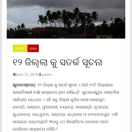
LATEST
ରାଜ୍ୟ
୧୨ ଜିଲ୍ଲା କୁ ସତର୍କ ସୂଚନା
June 12, 2019
admin
ଭୁବନେଶ୍ବର()
୧୨ ଜିଲ୍ଲା କୁ ସତର୍କ ସୂଚନା । ଆଜି ୧୨ଟି ଜିଲ୍ଲାରେ
କାଳବୈଶାଖୀ ବର୍ଷା ସମ୍ଭାବନା ଥିବା କହିଛନ୍ତି ଭୁବନେଶ୍ୱର ଆଞ୍ଚଳିକ
ପାଣିପାଗ କେନ୍ଦ୍ର । ଏହି ସବୁ ଜିଲ୍ଲା ଗୁଡିକ ହେଲା କୋରାପୁଟ,
ଗଜପତି, ଗଞ୍ଜାମ, ଫୁଲବାଣୀ, ନୟାଗଡ଼, କଳାହାଣ୍ଡି, ନୂଆପଡ଼ା,
ସୁନ୍ଦରଗଡ଼, କେନ୍ଦୁଝର, ରାୟଗଡ଼ା, କନ୍ଧମାଳ ଓ ନବରଙ୍ଗପୁର ।ଏହି
ସମୟରେ ଘଣ୍ଟାପ୍ରତି ୩୦ରୁ ୪୦ କିଲୋମିଟର ବେଗରେ ପବନ
ବୋହିବାର ସମ୍ଭାବନା ରହିଛି।”