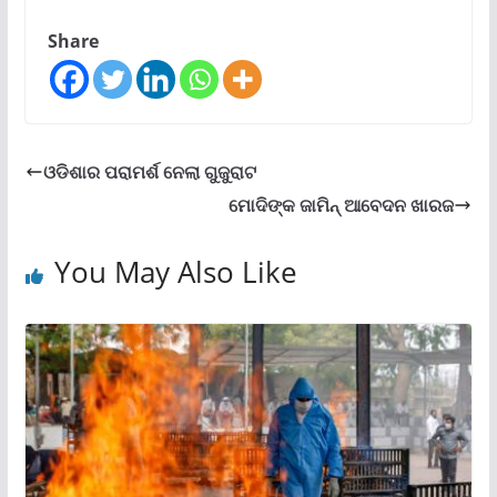
Share
ଓଡିଶାର ପରାମର୍ଶ ନେଲା ଗୁଜୁରାଟ
ମୋଦିଙ୍କ ଜାମିନ୍ ଆବେଦନ ଖାରଜ
You May Also Like