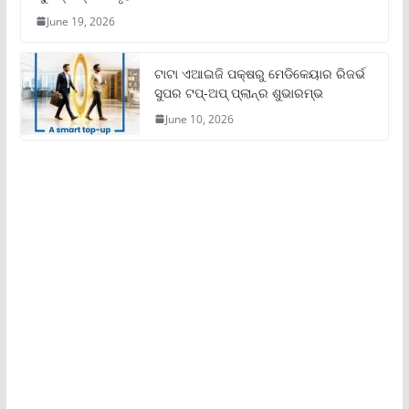
June 19, 2026
ଟାଟା ଏଆଇଜି ପକ୍ଷରୁ ମେଡିକେୟାର ରିଜର୍ଭ
ସୁପର ଟପ୍‌-ଅପ୍ ପ୍ଲାନ୍‌ର ଶୁଭାରମ୍ଭ
June 10, 2026