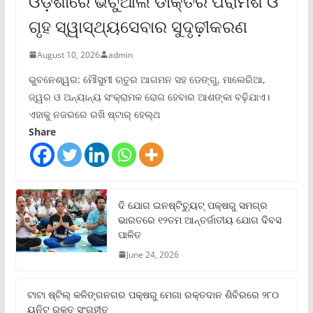
ଓଡ଼ିଶାରେ ଭର୍ଚୁଆଲ ଡାକ୍ତର ପରାମର୍ଶ ଓ
ଗୃହ ସ୍ୱାସ୍ଥ୍ୟସେବାର ସୁଦୃଢ଼ୀକରଣ
August 10, 2026
admin
ଭୁବନେଶ୍ୱର: ମୌସୁମୀ ଋତୁର ଆଗମନ ସହ ଡେଙ୍ଗୁ, ମାଲେରିଆ,
ଜ୍ୱର ଓ ଅନ୍ୟାନ୍ୟ ସଂକ୍ରାମକ ରୋଗ ହେବାର ଆଶଙ୍କା ବଢ଼ିଯାଏ।
ଏହାକୁ ନଜରରେ ରଖି ଷ୍ଟାର୍ ହେଲ୍‌ଥ
Share
ଦି ଯୋଗ ଇନଷ୍ଟିଚ୍ୟୁଟ୍ ପକ୍ଷରୁ ସମଗ୍ର
ଭାରତରେ ୧୨ତମ ଆନ୍ତର୍ଜାତୀୟ ଯୋଗ ଦିବସ
ପାଳିତ
June 24, 2026
ଟାଟା ଷ୍ଟିଲ୍‌ କଳିଙ୍ଗନଗର ପକ୍ଷରୁ ମେଗା ରକ୍ତଦାନ ଶିବିରରେ ୨୮୦
ୟୁନିଟ୍‌ ରକ୍ତ ସଂଗୃହୀତ