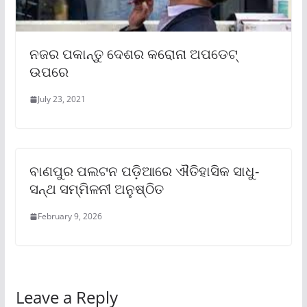
ନଜର ପକାନ୍ତୁ ଦେଶର କରୋନା ଅପଡେଟ୍
ଉପରେ
July 23, 2021
ବାଣପୁର ପଲଟନ ପଡ଼ିଆରେ ଐତିହାସିକ ସାଧୁ-
ସନ୍ଥ ସମ୍ମିଳନୀ ଅନୁଷ୍ଠିତ
February 9, 2026
Leave a Reply