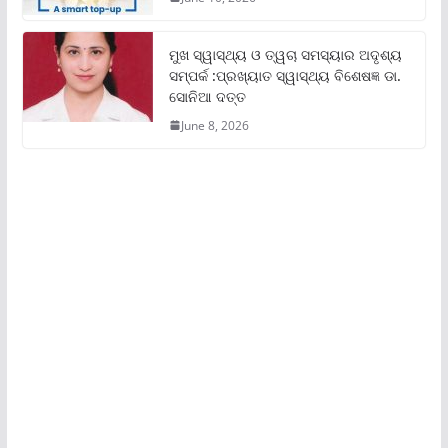
ମୁଖ ସ୍ୱାସ୍ଥ୍ୟ ଓ ତ୍ୱଚା ସମସ୍ୟାର ଅଦୃଶ୍ୟ
ସମ୍ପର୍କ :ପ୍ରଖ୍ୟାତ ସ୍ୱାସ୍ଥ୍ୟ ବିଶେଷଜ୍ଞ ଡା.
ସୋନିଆ ଦତ୍ତ
June 8, 2026