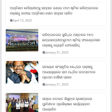
ଅଗ୍ନିଶମ କର୍ମଚାରୀଙ୍କୁ ସମ୍ମାନ ଜଣାଇ ଟାଟା ଷ୍ଟିଲ କଳିଙ୍ଗନଗର
ପକ୍ଷରୁ ଜାତୀୟ ଅଗ୍ନିଶମ ସେବା ସପ୍ତାହ ପାଳିତ
April 15, 2025
କଳିଙ୍ଗନଗର ସୁକିନ୍ଦା ଅଞ୍ଚଳର ୧୫୦
ଛାତ୍ରଛାତ୍ରୀଙ୍କୁଟାଟା ଷ୍ଟିଲ୍ ଫାଉଣ୍ଡେସନ
ପକ୍ଷରୁ ଜ୍ୟୋତି ଫେଲୋସିପ୍‌
January 31, 2025
ରାମାୟଣ ସାଂସ୍କୃତିକ କେନ୍ଦ୍ର ପକ୍ଷରୁ
ଅଯୋଧ୍ୟାରେ ରାମ ମନ୍ଦିର ଉଦଘାଟନର
ପ୍ରଥମ ବାର୍ଷିକୀ ପାଳନ
January 21, 2025
ସମ୍‌ରେ ନବଜାତ ଶିଶୁଙ୍କ କ୍ଷେତ୍ରରେ
ପୁର୍ନଜୀବନ ପ୍ରଶିକ୍ଷଣ କାର୍ଯ୍ୟକ୍ରମ
ଆୟୋଜିତ