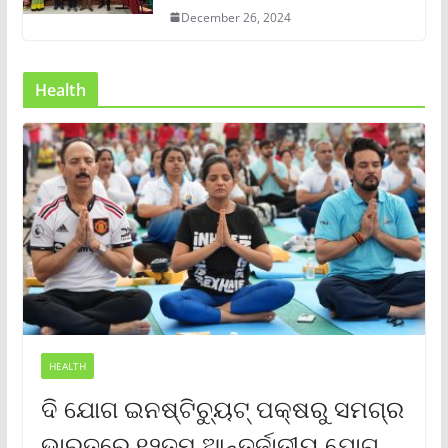
December 26, 2024
Health
HEALTH
ଦି ଯୋଗ ଇନଷ୍ଟିଚ୍ୟୁଟ୍ ପକ୍ଷରୁ ସମଗ୍ର
ଭାରତରେ ୧୨ତମ ଆନ୍ତର୍ଜାତୀୟ ଯୋଗ