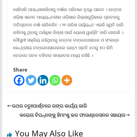
ସେହିପରି ଆସନ୍ତାକାଲିଠାରୁ ବର୍ଷାର ପରିମାଣ ବୃଦ୍ଧି ପାଇବ । ଉତ୍ତର
ଓଡ଼ିଶା ସମେତ ଆଭ୍ୟନ୍ତରୀଣ ଓଡ଼ିଶାର ଜିଲ୍ଲାଗୁଡ଼ିକରେ ପ୍ରବଳରୁ
ଅତିପ୍ରବଳ ବର୍ଷା ଲାଗିରହିବ । ୨୧ ତାରିଖ ପର୍ୟ୍ୟନ୍ତ ଏଭଳି ସ୍ଥିତି ଜାରି
ରହିବାକୁ ଥିବାରୁ ଅର୍ଧାଧିକ ଜିଲ୍ଲା ପାଇଁ ୟେଲୋ ୱାର୍ଣ୍ଣିଂ ଜାରି ହୋଇଛି ।
ମୌସୁମୀ ସକ୍ରିୟ ରହିଥିବାରୁ ଉତ୍ତର ବଙ୍ଗୋପସାଗର ଓ ସଂଲଗ୍ନ
କେନ୍ଦ୍ରୀୟ ବଙ୍ଗୋପସାଗରରେ ଘଣ୍ଟା ପ୍ରତି ୪୦ରୁ ୫୦ କିମି
ବେଗରେ ପବନ ବହିବାର ସମ୍ଭାବନା ମଧ୍ୟ ରହିଛି ।
Share
ରଥର ଚତୁଃପାର୍ଶ୍ବରେ ରଙ୍ଗ କାର୍ଯ୍ୟ ଜାରି
କରୋନା ବିପନ୍ନଙ୍କୁ ହିମାଂଶୁ କର ଫାଉଣ୍ଡେସନର ସହାୟତା
You May Also Like