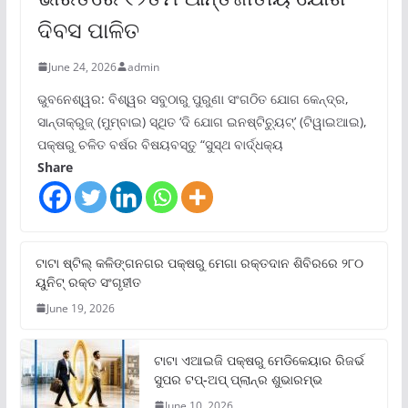
ଦିବସ ପାଳିତ
June 24, 2026
admin
ଭୁବନେଶ୍ୱର: ବିଶ୍ୱର ସବୁଠାରୁ ପୁରୁଣା ସଂଗଠିତ ଯୋଗ କେନ୍ଦ୍ର,
ସାନ୍ତାକ୍ରୁଜ୍ (ମୁମ୍ବାଇ) ସ୍ଥିତ ‘ଦି ଯୋଗ ଇନଷ୍ଟିଚ୍ୟୁଟ୍‌’ (ଟିୱାଇଆଇ),
ପକ୍ଷରୁ ଚଳିତ ବର୍ଷର ବିଷୟବସ୍ତୁ “ସୁସ୍ଥ ବାର୍ଦ୍ଧକ୍ୟ
Share
ଟାଟା ଷ୍ଟିଲ୍‌ କଳିଙ୍ଗନଗର ପକ୍ଷରୁ ମେଗା ରକ୍ତଦାନ ଶିବିରରେ ୨୮୦
ୟୁନିଟ୍‌ ରକ୍ତ ସଂଗୃହୀତ
June 19, 2026
ଟାଟା ଏଆଇଜି ପକ୍ଷରୁ ମେଡିକେୟାର ରିଜର୍ଭ
ସୁପର ଟପ୍‌-ଅପ୍ ପ୍ଲାନ୍‌ର ଶୁଭାରମ୍ଭ
June 10, 2026