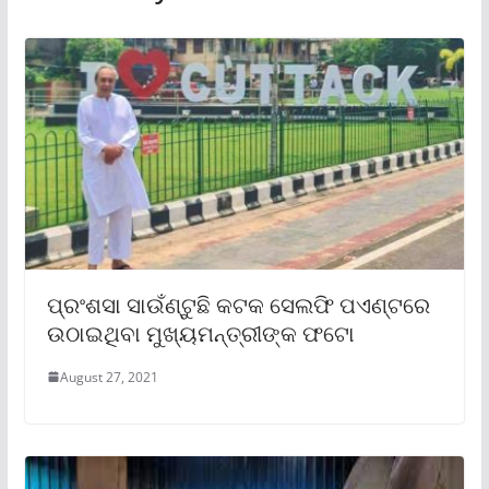
ପ୍ରଂଶସା ସାଉଁଣ୍ଟୁଛି କଟକ ସେଲଫି ପଏଣ୍ଟରେ
ଉଠାଇଥିବା ମୁଖ୍ୟମନ୍ତ୍ରୀଙ୍କ ଫଟୋ
August 27, 2021