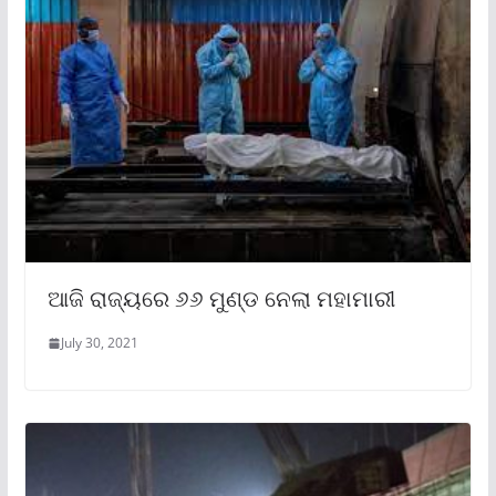
ଆଜି ରାଜ୍ୟରେ ୬୬ ମୁଣ୍ଡ ନେଲା ମହାମାରୀ
July 30, 2021