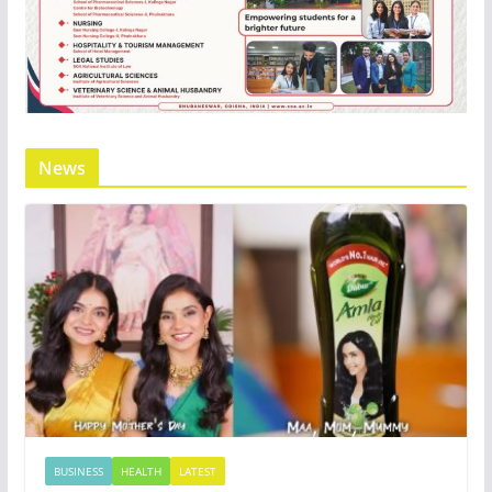
News
BUSINESS
HEALTH
LATEST