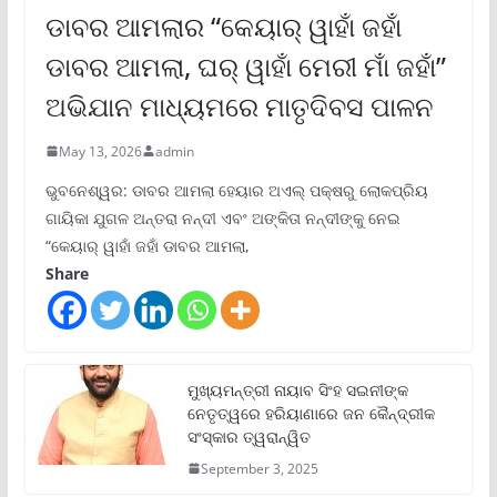
ଡାବର ଆମଲାର “କେୟାର୍ ୱାହାଁ ଜହାଁ
ଡାବର ଆମଲା, ଘର୍ ୱାହାଁ ମେରୀ ମାଁ ଜହାଁ”
ଅଭିଯାନ ମାଧ୍ୟମରେ ମାତୃଦିବସ ପାଳନ
May 13, 2026
admin
ଭୁବନେଶ୍ୱର: ଡାବର ଆମଲା ହେୟାର ଅଏଲ୍ ପକ୍ଷରୁ ଲୋକପ୍ରିୟ
ଗାୟିକା ଯୁଗଳ ଅନ୍ତରା ନନ୍ଦୀ ଏବଂ ଅଙ୍କିତା ନନ୍ଦୀଙ୍କୁ ନେଇ
“କେୟାର୍ ୱାହାଁ ଜହାଁ ଡାବର ଆମଲା,
Share
ମୁଖ୍ୟମନ୍ତ୍ରୀ ନାୟାବ ସିଂହ ସଇନୀଙ୍କ
ନେତୃତ୍ୱରେ ହରିୟାଣାରେ ଜନ କୈନ୍ଦ୍ରୀକ
ସଂସ୍କାର ତ୍ୱରାନ୍ୱିତ
September 3, 2025