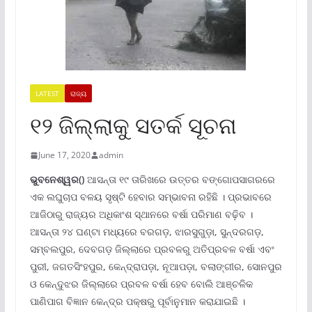
LATEST
ରାଜ୍ୟ
୧୨ ଜିଲ୍ଲାକୁ ସତର୍କ ସୂଚନା
June 17, 2020
admin
ଭୁବନେଶ୍ୱର()
ଆସନ୍ତା ୧୯ ତାରିଖରେ ଉତ୍ତର ବଙ୍ଗୋପସାଗରରେ
ଏକ ଲଘୁଚାପ ବଳୟ ସୃଷ୍ଟି ହେବାର ସମ୍ଭାବନା ରହିଛି । ପ୍ରଭାବରେ
ଆଜିଠାରୁ ରାଜ୍ୟର ଅଧିକାଂଶ ସ୍ଥାନରେ ବର୍ଷା ପରିମାଣ ବଢ଼ିବ ।
ଆସନ୍ତା ୨୪ ଘଣ୍ଟା ମଧ୍ୟରେ ବରଗଡ଼, ଝାରସୁଗୁଡ଼ା, ସୁନ୍ଦରଗଡ଼,
ସମ୍ବଲପୁର, ଦେବଗଡ଼ ଜିଲ୍ଲାରେ ପ୍ରବଳରୁ ଅତିପ୍ରବଳ ବର୍ଷା ଏବଂ
ପୁରୀ, ଜଗତସିଂହପୁର, କେନ୍ଦ୍ରାପଡ଼ା, ନୂଆପଡ଼ା, ବଲାଙ୍ଗୀର, ସୋନପୁର
ଓ କେନ୍ଦୁଝର ଜିଲ୍ଲାରେ ପ୍ରବଳ ବର୍ଷା ହେବ ବୋଲି ଆଞ୍ଚଳିକ
ପାଣିପାଗ ବିଜ୍ଞାନ କେନ୍ଦ୍ର ପକ୍ଷରୁ ପୂର୍ବାନୁମାନ କରାଯାଇଛି ।