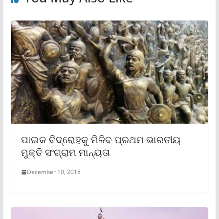
ପାଇକ ବିଦ୍ରୋହକୁ ମିଳିବ ପ୍ରଥମ ଭାରତୀୟ
ମୁକ୍ତି ସଂଗ୍ରାମ ମାନ୍ୟତା
December 10, 2018