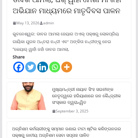
ଅଭିଯାନ ମାଧ୍ୟମରେ ମାତୃଦିବସ ପାଳନ
May 13, 2026
admin
ଭୁବନେଶ୍ୱର: ଡାବର ଆମଲା ହେୟାର ଅଏଲ୍ ପକ୍ଷରୁ ଲୋକପ୍ରିୟ
ଗାୟିକା ଯୁଗଳ ଅନ୍ତରା ନନ୍ଦୀ ଏବଂ ଅଙ୍କିତା ନନ୍ଦୀଙ୍କୁ ନେଇ
“କେୟାର୍ ୱାହାଁ ଜହାଁ ଡାବର ଆମଲା,
Share
ମୁଖ୍ୟମନ୍ତ୍ରୀ ନାୟାବ ସିଂହ ସଇନୀଙ୍କ
ନେତୃତ୍ୱରେ ହରିୟାଣାରେ ଜନ କୈନ୍ଦ୍ରୀକ
ସଂସ୍କାର ତ୍ୱରାନ୍ୱିତ
September 3, 2025
ଅଗ୍ନିଶମ କର୍ମଚାରୀଙ୍କୁ ସମ୍ମାନ ଜଣାଇ ଟାଟା ଷ୍ଟିଲ କଳିଙ୍ଗନଗର
ପକ୍ଷରୁ ଜାତୀୟ ଅଗ୍ନିଶମ ସେବା ସପ୍ତାହ ପାଳିତ