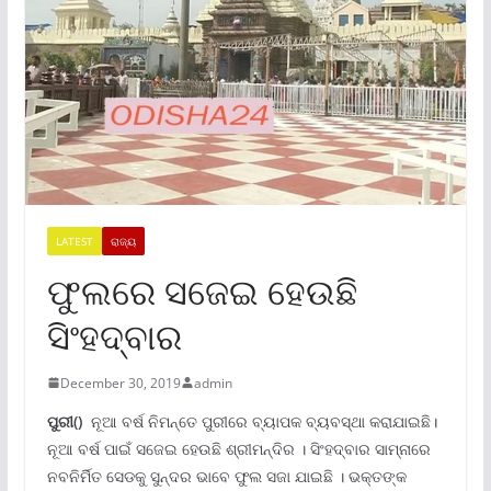
LATEST
ରାଜ୍ୟ
ଫୁଲରେ ସଜେଇ ହେଉଛି
ସିଂହଦ୍ବାର
December 30, 2019
admin
ପୁରୀ()
ନୂଆ ବର୍ଷ ନିମନ୍ତେ ପୁରୀରେ ବ୍ୟାପକ ବ୍ୟବସ୍ଥା କରାଯାଇଛି।
ନୂଆ ବର୍ଷ ପାଇଁ ସଜେଇ ହେଉଛି ଶ୍ରୀମନ୍ଦିର । ସିଂହଦ୍ବାର ସାମ୍ନାରେ
ନବନିର୍ମିତ ସେଡକୁ ସୁନ୍ଦର ଭାବେ ଫୁଲ ସଜା ଯାଇଛି । ଭକ୍ତଙ୍କ