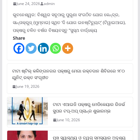
June 24, 2026
admin
ଭୁବନେଶ୍ୱର: ବିଶ୍ୱର ସବୁଠାରୁ ପୁରୁଣା ସଂଗଠିତ ଯୋଗ କେନ୍ଦ୍ର,
ସାନ୍ତାକ୍ରୁଜ୍ (ମୁମ୍ବାଇ) ସ୍ଥିତ ‘ଦି ଯୋଗ ଇନଷ୍ଟିଚ୍ୟୁଟ୍‌’ (ଟିୱାଇଆଇ),
ପକ୍ଷରୁ ଚଳିତ ବର୍ଷର ବିଷୟବସ୍ତୁ “ସୁସ୍ଥ ବାର୍ଦ୍ଧକ୍ୟ
Share
ଟାଟା ଷ୍ଟିଲ୍‌ କଳିଙ୍ଗନଗର ପକ୍ଷରୁ ମେଗା ରକ୍ତଦାନ ଶିବିରରେ ୨୮୦
ୟୁନିଟ୍‌ ରକ୍ତ ସଂଗୃହୀତ
June 19, 2026
ଟାଟା ଏଆଇଜି ପକ୍ଷରୁ ମେଡିକେୟାର ରିଜର୍ଭ
ସୁପର ଟପ୍‌-ଅପ୍ ପ୍ଲାନ୍‌ର ଶୁଭାରମ୍ଭ
June 10, 2026
ମୁଖ ସ୍ୱାସ୍ଥ୍ୟ ଓ ତ୍ୱଚା ସମସ୍ୟାର ଅଦୃଶ୍ୟ