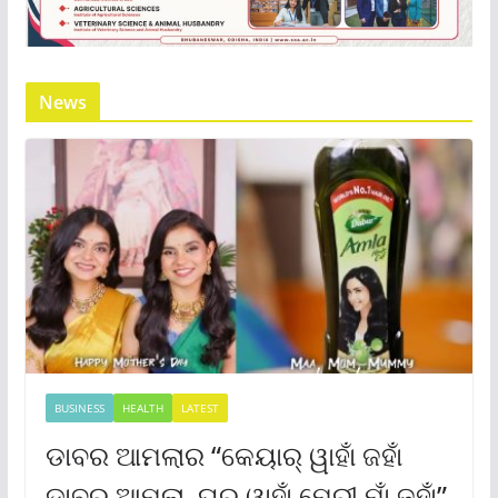
News
BUSINESS
HEALTH
LATEST
ଡାବର ଆମଲାର “କେୟାର୍ ୱାହାଁ ଜହାଁ
ଡାବର ଆମଲା, ଘର୍ ୱାହାଁ ମେରୀ ମାଁ ଜହାଁ”