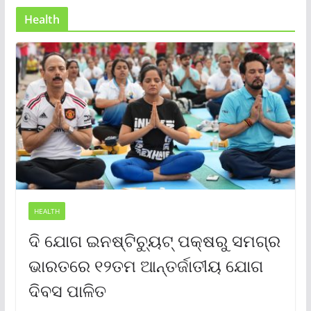
Health
HEALTH
ଦି ଯୋଗ ଇନଷ୍ଟିଚ୍ୟୁଟ୍ ପକ୍ଷରୁ ସମଗ୍ର
ଭାରତରେ ୧୨ତମ ଆନ୍ତର୍ଜାତୀୟ ଯୋଗ
ଦିବସ ପାଳିତ