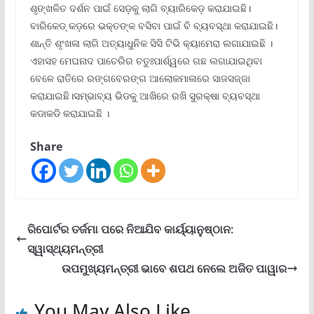
ଶୃଙ୍ଖଳିତ ଦର୍ଶନ ପାଇଁ ସେଡ଼କୁ ଲାଗି ବ୍ୟାରିକେଡ଼ କରାଯାଇଛି।
ବାରିକେଡ୍ କଡ଼ରେ ଭକ୍ତଙ୍କ ବସିବା ପାଇଁ ବି ବ୍ୟବସ୍ଥା କରାଯାଇଛି।
ଶାନ୍ତି ଶୃଂଖଳା ଲାଗି ଅତ୍ୟାଧୁନିକ ସିସି ଟିଭି କ୍ୟାମେରା ଲଗାଯାଇଛି ।
ଏହାସହ ମେଘନାଦ ପାଚେରିର ଚତୁଃପାର୍ଶ୍ୱରେ ଗଛ ଲଗାଯାଇଥିବା
ବେଳେ ରାତିରେ ରଙ୍ଗବେରଙ୍ଗ ଆଲୋକମାଳାରେ ସାଜସଜ୍ଜା
କରାଯାଇଛି।ସମ୍ଭାବ୍ୟ ଭିଡକୁ ଆଖିରେ ରଖି ସୁରକ୍ଷା ବ୍ୟବସ୍ଥା
କଡାକଡି କରାଯାଇଛି ।
Share
ରିପୋର୍ଟର ତର୍ଜମା ପରେ ନିଆଯିବ କାର୍ୟ୍ୟାନୁଷ୍ଠାନ:
ସ୍ୱାସ୍ଥ୍ୟମନ୍ତ୍ରୀ
ଉପମୁଖ୍ୟମନ୍ତ୍ରୀ ଭାବେ ଶପଥ ନେଲେ ଅଜିତ ପାୱାର
You May Also Like