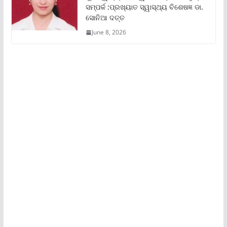
ସମ୍ପର୍କ :ପ୍ରଖ୍ୟାତ ସ୍ୱାସ୍ଥ୍ୟ ବିଶେଷଜ୍ଞ ଡା.
ସୋନିଆ ଦତ୍ତ
June 8, 2026