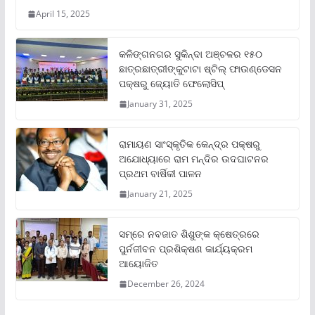
April 15, 2025
କଳିଙ୍ଗନଗର ସୁକିନ୍ଦା ଅଞ୍ଚଳର ୧୫୦
ଛାତ୍ରଛାତ୍ରୀଙ୍କୁଟାଟା ଷ୍ଟିଲ୍ ଫାଉଣ୍ଡେସନ
ପକ୍ଷରୁ ଜ୍ୟୋତି ଫେଲୋସିପ୍‌
January 31, 2025
ରାମାୟଣ ସାଂସ୍କୃତିକ କେନ୍ଦ୍ର ପକ୍ଷରୁ
ଅଯୋଧ୍ୟାରେ ରାମ ମନ୍ଦିର ଉଦଘାଟନର
ପ୍ରଥମ ବାର୍ଷିକୀ ପାଳନ
January 21, 2025
ସମ୍‌ରେ ନବଜାତ ଶିଶୁଙ୍କ କ୍ଷେତ୍ରରେ
ପୁର୍ନଜୀବନ ପ୍ରଶିକ୍ଷଣ କାର୍ଯ୍ୟକ୍ରମ
ଆୟୋଜିତ
December 26, 2024