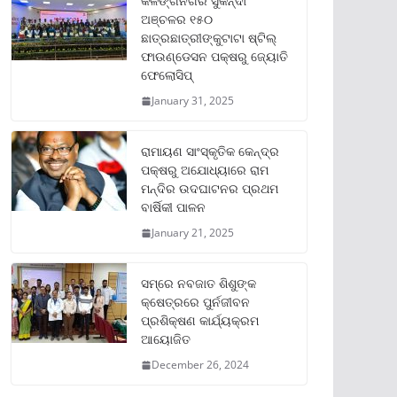
କଳିଙ୍ଗନଗର ସୁକିନ୍ଦା
ଅଞ୍ଚଳର ୧୫୦
ଛାତ୍ରଛାତ୍ରୀଙ୍କୁଟାଟା ଷ୍ଟିଲ୍
ଫାଉଣ୍ଡେସନ ପକ୍ଷରୁ ଜ୍ୟୋତି
ଫେଲୋସିପ୍‌
January 31, 2025
ରାମାୟଣ ସାଂସ୍କୃତିକ କେନ୍ଦ୍ର
ପକ୍ଷରୁ ଅଯୋଧ୍ୟାରେ ରାମ
ମନ୍ଦିର ଉଦଘାଟନର ପ୍ରଥମ
ବାର୍ଷିକୀ ପାଳନ
January 21, 2025
ସମ୍‌ରେ ନବଜାତ ଶିଶୁଙ୍କ
କ୍ଷେତ୍ରରେ ପୁର୍ନଜୀବନ
ପ୍ରଶିକ୍ଷଣ କାର୍ଯ୍ୟକ୍ରମ
ଆୟୋଜିତ
December 26, 2024