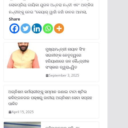
ଲୋକପ୍ରିୟ ଗାୟିକା ଯୁଗଳ ଅନ୍ତରା ନନ୍ଦୀ ଏବଂ ଅଙ୍କିତା
ନନ୍ଦୀଙ୍କୁ ନେଇ “କେୟାର୍ ୱାହାଁ ଜହାଁ ଡାବର ଆମଲା,
Share
ମୁଖ୍ୟମନ୍ତ୍ରୀ ନାୟାବ ସିଂହ
ସଇନୀଙ୍କ ନେତୃତ୍ୱରେ
ହରିୟାଣାରେ ଜନ କୈନ୍ଦ୍ରୀକ
ସଂସ୍କାର ତ୍ୱରାନ୍ୱିତ
September 3, 2025
ଅଗ୍ନିଶମ କର୍ମଚାରୀଙ୍କୁ ସମ୍ମାନ ଜଣାଇ ଟାଟା ଷ୍ଟିଲ
କଳିଙ୍ଗନଗର ପକ୍ଷରୁ ଜାତୀୟ ଅଗ୍ନିଶମ ସେବା ସପ୍ତାହ
ପାଳିତ
April 15, 2025