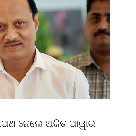
 ଶପଥ ନେଲେ ଅଜିତ ପାୱାର