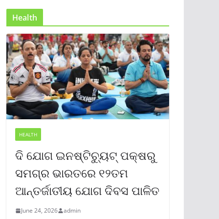
Health
HEALTH
ଦି ଯୋଗ ଇନଷ୍ଟିଚ୍ୟୁଟ୍ ପକ୍ଷରୁ
ସମଗ୍ର ଭାରତରେ ୧୨ତମ
ଆନ୍ତର୍ଜାତୀୟ ଯୋଗ ଦିବସ ପାଳିତ
June 24, 2026
admin