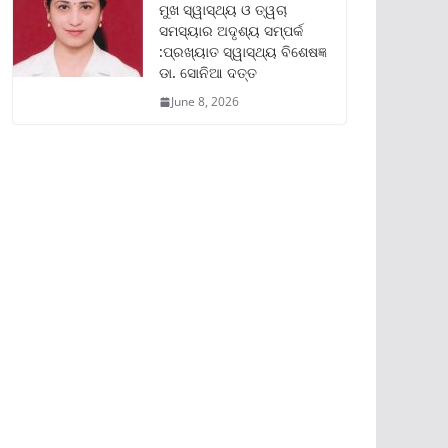
ମୁଖ ସ୍ୱାସ୍ଥ୍ୟ ଓ ତ୍ୱଚା
ସମସ୍ୟାର ଅଦୃଶ୍ୟ ସମ୍ପର୍କ
:ପ୍ରଖ୍ୟାତ ସ୍ୱାସ୍ଥ୍ୟ ବିଶେଷଜ୍ଞ
ଡା. ସୋନିଆ ଦତ୍ତ
June 8, 2026