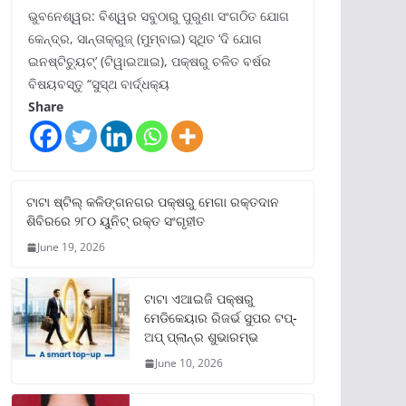
ଭୁବନେଶ୍ୱର: ବିଶ୍ୱର ସବୁଠାରୁ ପୁରୁଣା ସଂଗଠିତ ଯୋଗ
କେନ୍ଦ୍ର, ସାନ୍ତାକ୍ରୁଜ୍ (ମୁମ୍ବାଇ) ସ୍ଥିତ ‘ଦି ଯୋଗ
ଇନଷ୍ଟିଚ୍ୟୁଟ୍‌’ (ଟିୱାଇଆଇ), ପକ୍ଷରୁ ଚଳିତ ବର୍ଷର
ବିଷୟବସ୍ତୁ “ସୁସ୍ଥ ବାର୍ଦ୍ଧକ୍ୟ
Share
ଟାଟା ଷ୍ଟିଲ୍‌ କଳିଙ୍ଗନଗର ପକ୍ଷରୁ ମେଗା ରକ୍ତଦାନ
ଶିବିରରେ ୨୮୦ ୟୁନିଟ୍‌ ରକ୍ତ ସଂଗୃହୀତ
June 19, 2026
ଟାଟା ଏଆଇଜି ପକ୍ଷରୁ
ମେଡିକେୟାର ରିଜର୍ଭ ସୁପର ଟପ୍‌-
ଅପ୍ ପ୍ଲାନ୍‌ର ଶୁଭାରମ୍ଭ
June 10, 2026