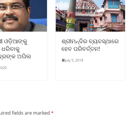
ୀ ଓଡ଼ିଆଙ୍କୁ
ଶ୍ରୀମନ୍ଦିର ବ୍ୟବସ୍ଥାରେ
ୟ ଧରିବାକୁ
ହେବ ପରିବର୍ତ୍ତନ!
୍ଦ୍ରଙ୍କ ଅପିଲ
July 5, 2018
2020
ired fields are marked
*