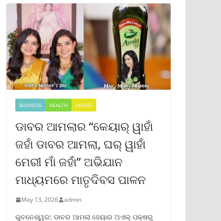
BUSINESS
HEALTH
LATEST
ଡାବର ଆମଲାର “କେୟାର୍ ୱାହାଁ
ଜହାଁ ଡାବର ଆମଲା, ଘର୍ ୱାହାଁ
ମେରୀ ମାଁ ଜହାଁ” ଅଭିଯାନ
ମାଧ୍ୟମରେ ମାତୃଦିବସ ପାଳନ
May 13, 2026
admin
ଭୁବନେଶ୍ୱର: ଡାବର ଆମଲା ହେୟାର ଅଏଲ୍ ପକ୍ଷରୁ