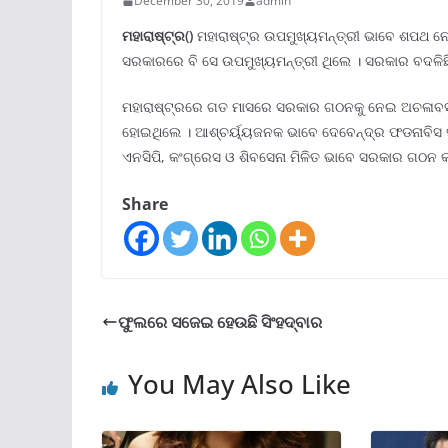
December 30, 2019
admin
ମହାରାଷ୍ଟ୍ର()
ମହାରାଷ୍ଟ୍ର ଉପମୁଖ୍ୟମନ୍ତ୍ରୀ ଭାବେ ଶପଥ ନେ
ସରକାରରେ ବି ସେ ଉପମୁଖ୍ୟମନ୍ତ୍ରୀ ଥିଲେ । ସରକାର ବଦଳିଛି କ
ମହାରାଷ୍ଟ୍ରରେ ଗତ ମାସରେ ସରକାର ଗଠନକୁ ନେଇ ଅଚଳାବସ୍ଥା 
ହୋଇଥିଲେ । ଆଶ୍ଚର୍ୟ୍ୟଜନକ ଭାବେ ଦେବେନ୍ଦ୍ର ଫଡନାବିସ 
ଏନସିପି, କଂଗ୍ରେସ ଓ ଶିବସେନା ମିଳିତ ଭାବେ ସରକାର ଗଠନ କ
Share
ଫୁଲରେ ସଜେଇ ହେଉଛି ସିଂହଦ୍ବାର
You May Also Like