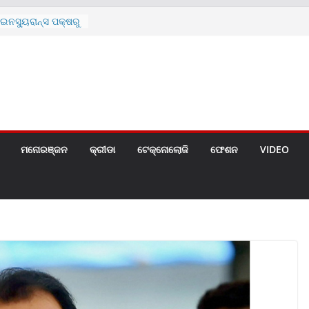
ନସ୍ୟୁରାନ୍ସ ପକ୍ଷରୁ
 ନେଇ ପ୍ରସ୍ତୁତ ନୂଆ
ନ୍ମୋଚିତ
ାରଙ୍କୁ ଚେୟାର ମାଡ଼
ରେ ସ୍କୁଲ ଛୁଟି
ୁଣୀର ମୃତ୍ୟୁ
଼ିତଙ୍କୁ ହତ୍ୟା,
ଆକ୍ରମଣର ଧମକ
ମନୋରଞ୍ଜନ
କ୍ରୀଡା
ଟେକ୍ନୋଲୋଜି
ଫେଶନ
VIDEO