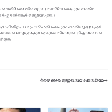
ଲେ ଏନସିପି ନେତା ଅଜିତ ପାୱାର । ଅଳ୍ପଦିନିଆ ଦେବେନ୍ଦ୍ର ଫଡନାଭିସ
ିନ୍ତୁ ବଦଳିନାହାନ୍ତି ଉପମୁଖ୍ୟମନ୍ତ୍ରୀ ।
ଲାଗିରହିଥିଲା । ମାତ୍ର ୩ ଦିନ ଲାଗି ଦେବେନ୍ଦ୍ର ଫଡନାଭିସ ମୁଖ୍ୟମନ୍ତ୍ରୀ
ସରକାରରେ ଉପମୁଖ୍ୟମନ୍ତ୍ରୀ ହୋଇଥିଲେ ଅଜିତ ପାୱାର । କିନ୍ତୁ ପତନ ପରେ
ରିଥିଲେ ।
ଗିରଫ ହେଲେ ଲାଞ୍ଚୁଆ ଆଇଏଏସ ଅଫିସର