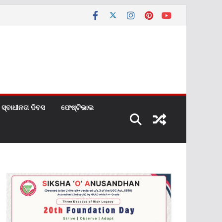
ସ୍ବାଧୀନତା ଦିବସ
ଫେଷ୍ଟିଭାଲ