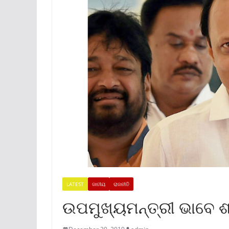
LATEST
ଜାତୀୟ
ରାଜନୀତି
ଉପମୁଖ୍ୟମନ୍ତ୍ରୀ ଭାବେ