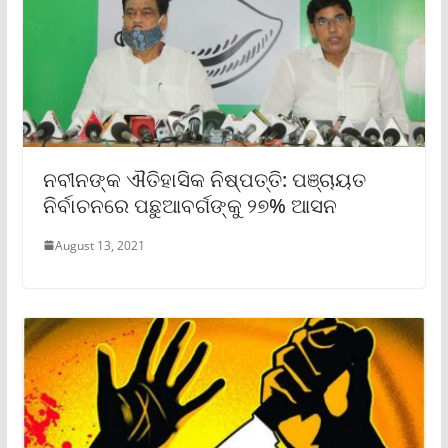
ନବୀନଙ୍କ ଐତିହାସିକ ନିଷ୍ପତ୍ତି: ପଞ୍ଚାୟତ
ନିର୍ବାଚନରେ ପଛୁଆବର୍ଗଙ୍କୁ ୨୭% ଆସନ
August 13, 2021