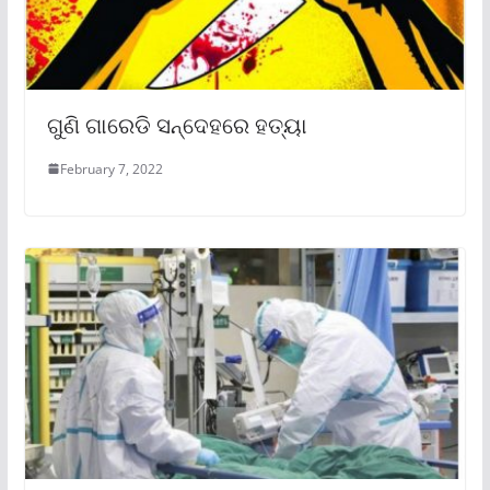
ଗୁଣି ଗାରେଡି ସନ୍ଦେହରେ ହତ୍ୟା
February 7, 2022