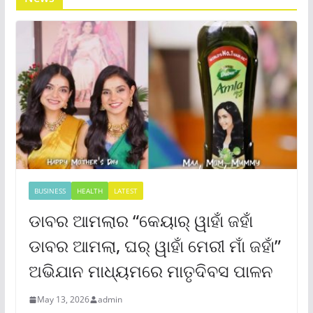
BUSINESS
HEALTH
LATEST
ଡାବର ଆମଲାର “କେୟାର୍ ୱାହାଁ ଜହାଁ
ଡାବର ଆମଲା, ଘର୍ ୱାହାଁ ମେରୀ ମାଁ ଜହାଁ”
ଅଭିଯାନ ମାଧ୍ୟମରେ ମାତୃଦିବସ ପାଳନ
May 13, 2026
admin