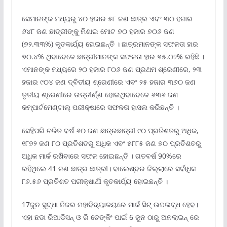
ସେମାନଙ୍କ ମଧ୍ୟରୁ ୪୦ ହଜାର ୫୮ ଜଣ ଛାତ୍ର ଏବଂ ୩୦ ହଜାର
୬୪୮ ଜଣ ଛାତ୍ରୀଙ୍କୁ ମିଶାଇ ମୋଟ ୭୦ ହଜାର ୭୦୬ ଜଣ
(୭୨.୩୩%) କୃତକାର୍ଯ୍ୟ ହୋଇଛନ୍ତି । ଛାତ୍ରମାନଙ୍କ ସଫଳତା ହାର
୭୦.୪% ଥିବାବେଳେ ଛାତ୍ରୀମାନଙ୍କ ସଫଳତା ହାର ୭୫.୦୨% ରହିଛି ।
ଏମାନଙ୍କ ମଧ୍ୟରେ ୨୦ ହଜାର ୮୦୬ ଜଣ ପ୍ରଥମ ଶ୍ରେଣୀରେ, ୨୩
ହଜାର ୯୦୪ ଜଣ ଦ୍ବିତୀୟ ଶ୍ରେଣୀରେ ଏବଂ ୨୫ ହଜାର ୩୬୦ ଜଣ
ତୃତୀୟ ଶ୍ରେଣୀରେ ଉତ୍ତୀର୍ଣ୍ଣ ହୋଇଥିବାବେଳେ ୬୩୬ ଜଣ
କମ୍ପାର୍ଟମେଣ୍ଟାଲ୍‌ ପରୀକ୍ଷାରେ ସଫଳତା ହାସଲ କରିଛନ୍ତି ।
ସେହିପରି ଚଳିତ ବର୍ଷ ୬୦ ଜଣ ଛାତ୍ରଛାତ୍ରୀ ୯୦ ପ୍ରତିଶତରୁ ଅଧିକ,
୧୮୭୨ ଜଣ ୮୦ ପ୍ରତିଶତରୁ ଅଧିକ ଏବଂ ୫୮୮୫ ଜଣ ୭୦ ପ୍ରତିଶତରୁ
ଅଧିକ ମାର୍କ ରଖିବାରେ ସଫଳ ହୋଇଛନ୍ତି । ଗତବର୍ଷ 90%ରେ
ରହିଥିଲେ 41 ଜଣ ଛାତ୍ର ଛାତ୍ରୀ। ବାଲେଶ୍ବର ଜିଲ୍ଲାରେ ସର୍ବାଧିକ
୮୬.୫୬ ପ୍ରତିଶତ ପରୀକ୍ଷାର୍ଥୀ କୃତକାର୍ଯ୍ୟ ହୋଇଛନ୍ତି ।
17ଜୁନ ସୁଦ୍ଧା ନିଜର ମହାବିଦ୍ୟାଳୟରେ ମାର୍କ ସିଟ୍ ଉପଲବ୍ଧ ହେବ।
ଏହା ଛଡା ରିଆଡିସନ୍ ଓ ରି ଚେଙ୍କିଂ ପାଇଁ 6 ଜୁନ ଠାରୁ ଅନଲାଇନ୍ ରେ