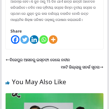
ଆରମ୍ଭ ହେବ। 6 ଜୁନ ଠାରୁ 15 ଦିନ ଯାଏଁ ଛାତ୍ର ଛାତ୍ରୀ ଆବେଦନ
କରିପାରିବେ। ଚଳିତ ମାସ ଦ୍ଵିତୀୟ ସପ୍ତାହ କିମ୍ବା ତୃତୀୟ ସପ୍ତାହ ର
ପ୍ରଥମ ରେ ଯୁକ୍ତ ଦୁଇ କଳା ବାଣିଜ୍ୟ ବାହାରିବ ବୋଲି ଉଚ୍ଚ
ମାଧ୍ୟମିକ ଶିକ୍ଷା ପରିଷଦ ପକ୍ଷରୁ ଘୋଷଣା କରାଯାଇଛି।
Share
ବିଜେପୁର ଆସନରୁ ଇସ୍ତଫା ଦେଲେ ନବୀନ
୧୫ଟି ଜିଲ୍ଲାକୁ ସତର୍କ ସୂଚନା
You May Also Like