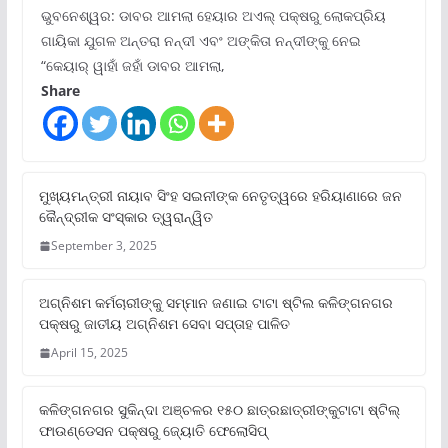
ଭୁବନେଶ୍ୱର: ଡାବର ଆମଲା ହେୟାର ଅଏଲ୍ ପକ୍ଷରୁ ଲୋକପ୍ରିୟ
ଗାୟିକା ଯୁଗଳ ଅନ୍ତରା ନନ୍ଦୀ ଏବଂ ଅଙ୍କିତା ନନ୍ଦୀଙ୍କୁ ନେଇ
“କେୟାର୍ ୱାହାଁ ଜହାଁ ଡାବର ଆମଲା,
Share
ମୁଖ୍ୟମନ୍ତ୍ରୀ ନାୟାବ ସିଂହ ସଇନୀଙ୍କ ନେତୃତ୍ୱରେ ହରିୟାଣାରେ ଜନ
କୈନ୍ଦ୍ରୀକ ସଂସ୍କାର ତ୍ୱରାନ୍ୱିତ
September 3, 2025
ଅଗ୍ନିଶମ କର୍ମଚାରୀଙ୍କୁ ସମ୍ମାନ ଜଣାଇ ଟାଟା ଷ୍ଟିଲ କଳିଙ୍ଗନଗର
ପକ୍ଷରୁ ଜାତୀୟ ଅଗ୍ନିଶମ ସେବା ସପ୍ତାହ ପାଳିତ
April 15, 2025
କଳିଙ୍ଗନଗର ସୁକିନ୍ଦା ଅଞ୍ଚଳର ୧୫୦ ଛାତ୍ରଛାତ୍ରୀଙ୍କୁଟାଟା ଷ୍ଟିଲ୍
ଫାଉଣ୍ଡେସନ ପକ୍ଷରୁ ଜ୍ୟୋତି ଫେଲୋସିପ୍‌