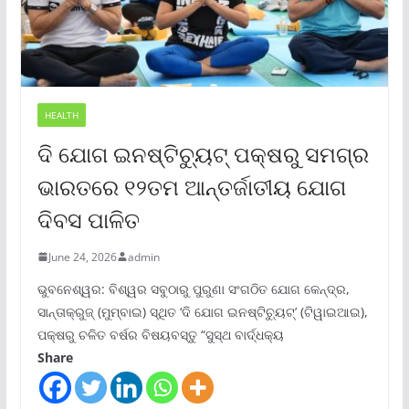
HEALTH
ଦି ଯୋଗ ଇନଷ୍ଟିଚ୍ୟୁଟ୍ ପକ୍ଷରୁ ସମଗ୍ର
ଭାରତରେ ୧୨ତମ ଆନ୍ତର୍ଜାତୀୟ ଯୋଗ
ଦିବସ ପାଳିତ
June 24, 2026
admin
ଭୁବନେଶ୍ୱର: ବିଶ୍ୱର ସବୁଠାରୁ ପୁରୁଣା ସଂଗଠିତ ଯୋଗ କେନ୍ଦ୍ର,
ସାନ୍ତାକ୍ରୁଜ୍ (ମୁମ୍ବାଇ) ସ୍ଥିତ ‘ଦି ଯୋଗ ଇନଷ୍ଟିଚ୍ୟୁଟ୍‌’ (ଟିୱାଇଆଇ),
ପକ୍ଷରୁ ଚଳିତ ବର୍ଷର ବିଷୟବସ୍ତୁ “ସୁସ୍ଥ ବାର୍ଦ୍ଧକ୍ୟ
Share