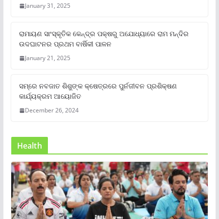
January 31, 2025
ରାମାୟଣ ସାଂସ୍କୃତିକ କେନ୍ଦ୍ର ପକ୍ଷରୁ ଅଯୋଧ୍ୟାରେ ରାମ ମନ୍ଦିର
ଉଦଘାଟନର ପ୍ରଥମ ବାର୍ଷିକୀ ପାଳନ
January 21, 2025
ସମ୍‌ରେ ନବଜାତ ଶିଶୁଙ୍କ କ୍ଷେତ୍ରରେ ପୁର୍ନଜୀବନ ପ୍ରଶିକ୍ଷଣ
କାର୍ଯ୍ୟକ୍ରମ ଆୟୋଜିତ
December 26, 2024
Health