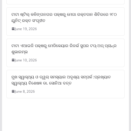
ଟାଟା ଷ୍ଟିଲ୍‌ କଳିଙ୍ଗନଗର ପକ୍ଷରୁ ମେଗା ରକ୍ତଦାନ ଶିବିରରେ ୨୮୦
ୟୁନିଟ୍‌ ରକ୍ତ ସଂଗୃହୀତ
June 19, 2026
ଟାଟା ଏଆଇଜି ପକ୍ଷରୁ ମେଡିକେୟାର ରିଜର୍ଭ ସୁପର ଟପ୍‌-ଅପ୍ ପ୍ଲାନ୍‌ର
ଶୁଭାରମ୍ଭ
June 10, 2026
ମୁଖ ସ୍ୱାସ୍ଥ୍ୟ ଓ ତ୍ୱଚା ସମସ୍ୟାର ଅଦୃଶ୍ୟ ସମ୍ପର୍କ :ପ୍ରଖ୍ୟାତ
ସ୍ୱାସ୍ଥ୍ୟ ବିଶେଷଜ୍ଞ ଡା. ସୋନିଆ ଦତ୍ତ
June 8, 2026