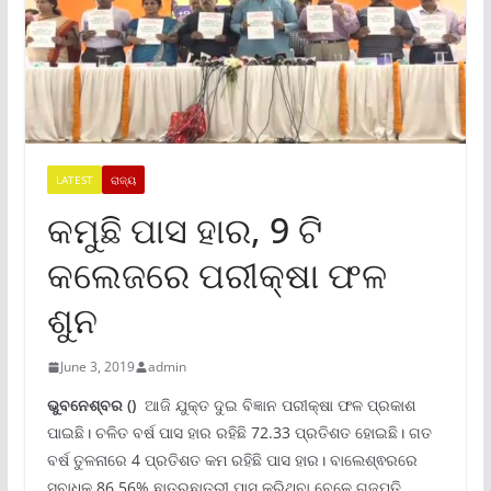
LATEST
ରାଜ୍ୟ
କମୁଛି ପାସ ହାର, 9 ଟି
କଲେଜରେ ପରୀକ୍ଷା ଫଳ
ଶୁନ
June 3, 2019
admin
ଭୁବନେଶ୍ବର
()
ଆଜି ଯୁକ୍ତ ଦୁଇ ବିଜ୍ଞାନ ପରୀକ୍ଷା ଫଳ ପ୍ରକାଶ
ପାଇଛି। ଚଳିତ ବର୍ଷ ପାସ ହାର ରହିଛି 72.33 ପ୍ରତିଶତ ହୋଇଛି। ଗତ
ବର୍ଷ ତୁଳନାରେ 4 ପ୍ରତିଶତ କମ ରହିଛି ପାସ ହାର। ବାଲେଶ୍ଵରରେ
ସବାଧିକ 86.56% ଛାତ୍ରଛାତ୍ରୀ ପାସ କରିଥିବା ବେଳେ ଗଜପତି