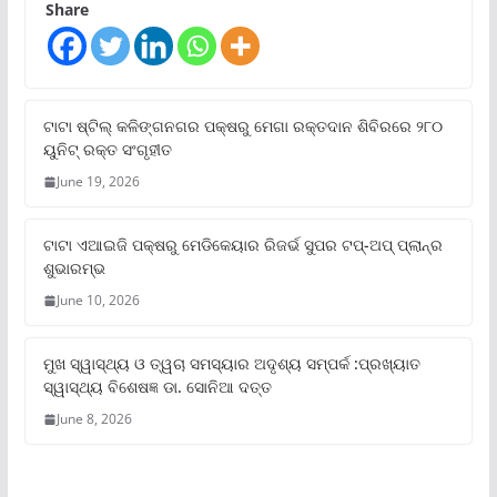
Share
ଟାଟା ଷ୍ଟିଲ୍‌ କଳିଙ୍ଗନଗର ପକ୍ଷରୁ ମେଗା ରକ୍ତଦାନ ଶିବିରରେ ୨୮୦
ୟୁନିଟ୍‌ ରକ୍ତ ସଂଗୃହୀତ
June 19, 2026
ଟାଟା ଏଆଇଜି ପକ୍ଷରୁ ମେଡିକେୟାର ରିଜର୍ଭ ସୁପର ଟପ୍‌-ଅପ୍ ପ୍ଲାନ୍‌ର
ଶୁଭାରମ୍ଭ
June 10, 2026
ମୁଖ ସ୍ୱାସ୍ଥ୍ୟ ଓ ତ୍ୱଚା ସମସ୍ୟାର ଅଦୃଶ୍ୟ ସମ୍ପର୍କ :ପ୍ରଖ୍ୟାତ
ସ୍ୱାସ୍ଥ୍ୟ ବିଶେଷଜ୍ଞ ଡା. ସୋନିଆ ଦତ୍ତ
June 8, 2026