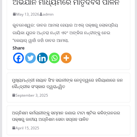
ଅଭିଯାନ ମାଧ୍ୟମରେ ମାତୃଦିବସ ପାଳନ
May 13, 2026
admin
ଭୁବନେଶ୍ୱର: ଡାବର ଆମଲା ହେୟାର ଅଏଲ୍ ପକ୍ଷରୁ ଲୋକପ୍ରିୟ
ଗାୟିକା ଯୁଗଳ ଅନ୍ତରା ନନ୍ଦୀ ଏବଂ ଅଙ୍କିତା ନନ୍ଦୀଙ୍କୁ ନେଇ
“କେୟାର୍ ୱାହାଁ ଜହାଁ ଡାବର ଆମଲା,
Share
ମୁଖ୍ୟମନ୍ତ୍ରୀ ନାୟାବ ସିଂହ ସଇନୀଙ୍କ ନେତୃତ୍ୱରେ ହରିୟାଣାରେ ଜନ
କୈନ୍ଦ୍ରୀକ ସଂସ୍କାର ତ୍ୱରାନ୍ୱିତ
September 3, 2025
ଅଗ୍ନିଶମ କର୍ମଚାରୀଙ୍କୁ ସମ୍ମାନ ଜଣାଇ ଟାଟା ଷ୍ଟିଲ କଳିଙ୍ଗନଗର
ପକ୍ଷରୁ ଜାତୀୟ ଅଗ୍ନିଶମ ସେବା ସପ୍ତାହ ପାଳିତ
April 15, 2025