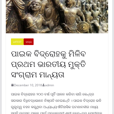
LATEST
ରାଜ୍ୟ
ପାଇକ ବିଦ୍ରୋହକୁ ମିଳିବ
ପ୍ରଥମ ଭାରତୀୟ ମୁକ୍ତି
ସଂଗ୍ରାମ ମାନ୍ୟତା
December 10, 2018
admin
ପାଇକ ବିଦ୍ରୋହର ୨୦୦ ବର୍ଷ ପୂର୍ତି ପାଳନ କରିବା ଲାଗି କେନ୍ଦ୍ର
ସରକାର ବିଧିବଦ୍ଧଭାବେ ନିଷ୍ପତି ନେଇଛନ୍ତି । ପାଇକ ବିଦ୍ରୋହ ଭଳି
ଗୁରୁତ୍ୱ ବହନ କରୁଥିବା ଅନ୍ୟାନ୍ୟଐତିହାସିକ ଘଟଣାବଳୀର ମଧ୍ୟ
ସ୍ମୃତି ଉତ୍ସବ ପାଳନ ପାଇଁ ପ୍ରଧାନମବୀ ଶ୍ରୀ ନରେନ୍ଦ୍ର ମୋଦୀଙ୍କ