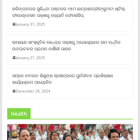
କଳିଙ୍ଗନଗର ସୁକିନ୍ଦା ଅଞ୍ଚଳର ୧୫୦ ଛାତ୍ରଛାତ୍ରୀଙ୍କୁଟାଟା ଷ୍ଟିଲ୍
ଫାଉଣ୍ଡେସନ ପକ୍ଷରୁ ଜ୍ୟୋତି ଫେଲୋସିପ୍‌
January 31, 2025
ରାମାୟଣ ସାଂସ୍କୃତିକ କେନ୍ଦ୍ର ପକ୍ଷରୁ ଅଯୋଧ୍ୟାରେ ରାମ ମନ୍ଦିର
ଉଦଘାଟନର ପ୍ରଥମ ବାର୍ଷିକୀ ପାଳନ
January 21, 2025
ସମ୍‌ରେ ନବଜାତ ଶିଶୁଙ୍କ କ୍ଷେତ୍ରରେ ପୁର୍ନଜୀବନ ପ୍ରଶିକ୍ଷଣ
କାର୍ଯ୍ୟକ୍ରମ ଆୟୋଜିତ
December 26, 2024
Health