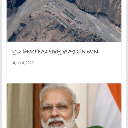
ଦୁଇ କିଲୋମିଟର ପଛକୁ ହଟିଲା ଚୀନ ସେନା
July 6, 2020