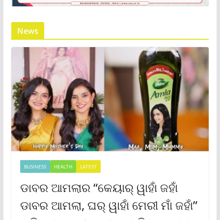
News
BUSINESS
HEALTH
LATEST
ଡାବର ଆମଲାର “କେୟାର୍ ୱାହାଁ ଜହାଁ
ଡାବର ଆମଲା, ଘର୍ ୱାହାଁ ମେରୀ ମାଁ ଜହାଁ”