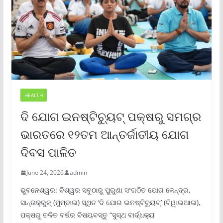
HEALTH
ଦି ଯୋଗ ଇନଷ୍ଟିଚ୍ୟୁଟ୍ ପକ୍ଷରୁ ସମଗ୍ର
ଭାରତରେ ୧୨ତମ ଆନ୍ତର୍ଜାତୀୟ ଯୋଗ
ଦିବସ ପାଳିତ
June 24, 2026
admin
ଭୁବନେଶ୍ୱର: ବିଶ୍ୱର ସବୁଠାରୁ ପୁରୁଣା ସଂଗଠିତ ଯୋଗ କେନ୍ଦ୍ର,
ସାନ୍ତାକ୍ରୁଜ୍ (ମୁମ୍ବାଇ) ସ୍ଥିତ ‘ଦି ଯୋଗ ଇନଷ୍ଟିଚ୍ୟୁଟ୍‌’ (ଟିୱାଇଆଇ),
ପକ୍ଷରୁ ଚଳିତ ବର୍ଷର ବିଷୟବସ୍ତୁ “ସୁସ୍ଥ ବାର୍ଦ୍ଧକ୍ୟ