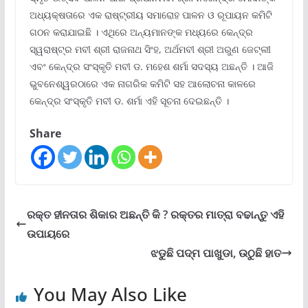
ଅଧ୍ୟକ୍ଷତାରେ ଏକ ରାଷ୍ଟ୍ରୀୟ ସମାରୋହ ପାଳନ ଓ ରୂପାୟନ କମିଟି
ଗଠନ କରାଯାଇଛି । ଏଥିରେ ଅନ୍ୟମାନଙ୍କ ମଧ୍ୟରେ କେନ୍ଦ୍ର
ସ୍ୱରାଷ୍ଟ୍ର ମବୀ ଶ୍ରୀ ରାଜନାଥ ସିଂହ, ଅର୍ଥମବୀ ଶ୍ରୀ ଅରୁଣ ଜେଟ୍ଲୀ
ଏବଂ କେନ୍ଦ୍ର ସଂସ୍କୃତି ମବୀ ଡ. ମହେଶ ଶର୍ମା ସଦସ୍ୟ ଅଛନ୍ତି । ଆଜି
ଭୁବନେଶ୍ୱରଠାରେ ଏକ ନାଗରିକ କମିଟି ସହ ଆଲୋଚନା କାଳରେ
କେନ୍ଦ୍ର ସଂସ୍କୃତି ମବୀ ଡ. ଶର୍ମା ଏହି ସୂଚନା ଦେଇଛନ୍ତି ।
Share
ରକ୍ତ ହୀନତାର ଶିକାର ଅଛନ୍ତି କି ? ରକ୍ତର ମାତ୍ରା ବଢାନ୍ତୁ ଏହି
ଉପାୟରେ
ଝଡୁଛି ପଦ୍ମ ପାଖୁଡା, ଉଠୁଛି ହାତ
You May Also Like