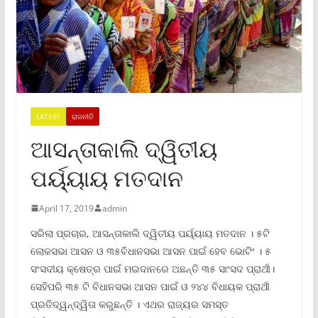
LATEST
ରାଜନୀତି
ଆସନ୍ତାକାଲି ଦ୍ୱିତୀୟ
ପର୍ୟ୍ୟାୟ ମତଦାନ
April 17, 2019
admin
ସରିଲା ପ୍ରଚାର, ଆସନ୍ତାକାଲି ଦ୍ୱିତୀୟ ପର୍ୟ୍ୟାୟ ମତଦାନ । ୫ଟି
ଲୋକସଭା ଆସନ ଓ ୩୫ବିଧାନସଭା ଆସନ ପାଇଁ ହେବ ଭୋଟିଂ । ୫
ସଂସଦୀୟ କ୍ଷେତ୍ର ପାଇଁ ମଇଦାନରେ ଅଛନ୍ତି ୩୫ ସାଂସଦ ପ୍ରାର୍ଥୀ।
ସେହିପରି ୩୫ ଟି ବିଧାନସଭା ଆସନ ପାଇଁ ଓ ୨୪୪ ବିଧାୟକ ପ୍ରାର୍ଥୀ
ପ୍ରତିଦ୍ୱନ୍ଦ୍ୱିତା କରୁଛନ୍ତି । ଏଥର ରାଜ୍ୟର ସମସ୍ତ