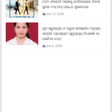
ଟାଟା ଏଆଇଜି ପକ୍ଷରୁ ମେଡିକେୟାର ରିଜର୍ଭ
ସୁପର ଟପ୍‌-ଅପ୍ ପ୍ଲାନ୍‌ର ଶୁଭାରମ୍ଭ
June 10, 2026
ମୁଖ ସ୍ୱାସ୍ଥ୍ୟ ଓ ତ୍ୱଚା ସମସ୍ୟାର ଅଦୃଶ୍ୟ
ସମ୍ପର୍କ :ପ୍ରଖ୍ୟାତ ସ୍ୱାସ୍ଥ୍ୟ ବିଶେଷଜ୍ଞ ଡା.
ସୋନିଆ ଦତ୍ତ
June 8, 2026