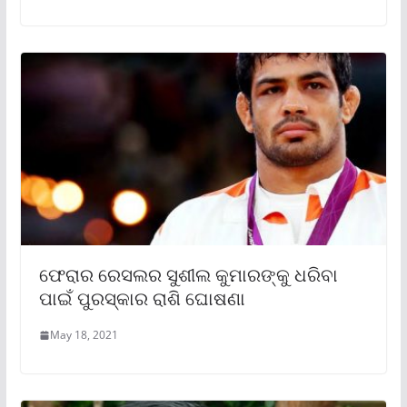
ଫେରାର ରେସଲର ସୁଶୀଲ କୁମାରଙ୍କୁ ଧରିବା
ପାଇଁ ପୁରସ୍କାର ରାଶି ଘୋଷଣା
May 18, 2021