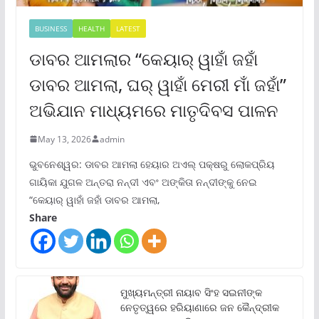
BUSINESS
HEALTH
LATEST
ଡାବର ଆମଲାର “କେୟାର୍ ୱାହାଁ ଜହାଁ
ଡାବର ଆମଲା, ଘର୍ ୱାହାଁ ମେରୀ ମାଁ ଜହାଁ”
ଅଭିଯାନ ମାଧ୍ୟମରେ ମାତୃଦିବସ ପାଳନ
May 13, 2026
admin
ଭୁବନେଶ୍ୱର: ଡାବର ଆମଲା ହେୟାର ଅଏଲ୍ ପକ୍ଷରୁ ଲୋକପ୍ରିୟ
ଗାୟିକା ଯୁଗଳ ଅନ୍ତରା ନନ୍ଦୀ ଏବଂ ଅଙ୍କିତା ନନ୍ଦୀଙ୍କୁ ନେଇ
“କେୟାର୍ ୱାହାଁ ଜହାଁ ଡାବର ଆମଲା,
Share
ମୁଖ୍ୟମନ୍ତ୍ରୀ ନାୟାବ ସିଂହ ସଇନୀଙ୍କ
ନେତୃତ୍ୱରେ ହରିୟାଣାରେ ଜନ କୈନ୍ଦ୍ରୀକ