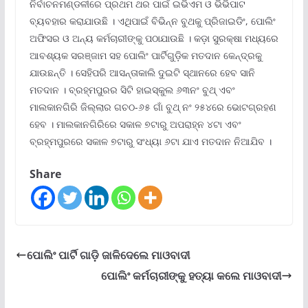
ନିର୍ବାଚନମଣ୍ଡଳୀରେ ପ୍ରଥମ ଥର ପାଇଁ ଇଭିଏମ ଓ ଭିଭିପାଟ
ବ୍ୟବହାର କରାଯାଉଛି । ଏଥିପାଇଁ ବିଭିନ୍ନ ବୁଥକୁ ପ୍ରିଜାଇଡିଂ, ପୋଲିଂ
ଅଫିସର ଓ ଅନ୍ୟ କର୍ମଚାରୀଙ୍କୁ ପଠାଯାଉଛି । କଡ଼ା ସୁରକ୍ଷା ମଧ୍ୟରେ
ଆବଶ୍ୟକ ସରଞ୍ଜାମ ସହ ପୋଲିଂ ପାର୍ଟିଗୁଡ଼ିକ ମତଦାନ କେନ୍ଦ୍ରକୁ
ଯାଉଛନ୍ତି । ସେହିପରି ଆସନ୍ତାକାଲି ଦୁଇଟି ସ୍ଥାନରେ ହେବ ସାନି
ମତଦାନ । ବ୍ରହ୍ମପୁରର ସିଟି ହାଇସ୍କୁଲ ୬୩ନଂ ବୁଥ୍‌ ଏବଂ
ମାଲକାନଗିରି ଜିଲ୍ଲାର ଗଚଠ-୬୫ ଗାଁ ବୁଥ୍‌ ନଂ ୨୫୪ରେ ଭୋଟଗ୍ରହଣ
ହେବ । ମାଲକାନଗିରିରେ ସକାଳ ୭ଟାରୁ ଅପରାହ୍ନ ୪ଟା ଏବଂ
ବ୍ରହ୍ମପୁରରେ ସକାଳ ୭ଟାରୁ ସଂଧ୍ୟା ୬ଟା ଯାଏ ମତଦାନ ନିଆଯିବ ।
Share
ପୋଲିଂ ପାର୍ଟି ଗାଡ଼ି ଜାଳିଦେଲେ ମାଓବାଦୀ
ପୋଲିଂ କର୍ମଚାରୀଙ୍କୁ ହତ୍ୟା କଲେ ମାଓବାଦୀ