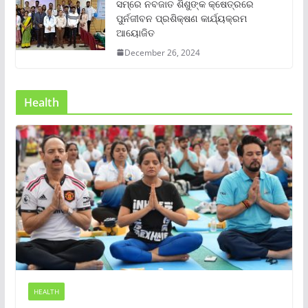
ସମ୍‌ରେ ନବଜାତ ଶିଶୁଙ୍କ କ୍ଷେତ୍ରରେ
ପୁର୍ନଜୀବନ ପ୍ରଶିକ୍ଷଣ କାର୍ଯ୍ୟକ୍ରମ
ଆୟୋଜିତ
December 26, 2024
Health
HEALTH