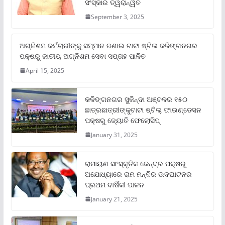
ସଂସ୍କାର ତ୍ୱରାନ୍ୱିତ
September 3, 2025
ଅଗ୍ନିଶମ କର୍ମଚାରୀଙ୍କୁ ସମ୍ମାନ ଜଣାଇ ଟାଟା ଷ୍ଟିଲ କଳିଙ୍ଗନଗର
ପକ୍ଷରୁ ଜାତୀୟ ଅଗ୍ନିଶମ ସେବା ସପ୍ତାହ ପାଳିତ
April 15, 2025
କଳିଙ୍ଗନଗର ସୁକିନ୍ଦା ଅଞ୍ଚଳର ୧୫୦
ଛାତ୍ରଛାତ୍ରୀଙ୍କୁଟାଟା ଷ୍ଟିଲ୍ ଫାଉଣ୍ଡେସନ
ପକ୍ଷରୁ ଜ୍ୟୋତି ଫେଲୋସିପ୍‌
January 31, 2025
ରାମାୟଣ ସାଂସ୍କୃତିକ କେନ୍ଦ୍ର ପକ୍ଷରୁ
ଅଯୋଧ୍ୟାରେ ରାମ ମନ୍ଦିର ଉଦଘାଟନର
ପ୍ରଥମ ବାର୍ଷିକୀ ପାଳନ
January 21, 2025