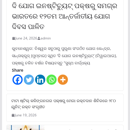
ଦି ଯୋଗ ଇନଷ୍ଟିଚ୍ୟୁଟ୍ ପକ୍ଷରୁ ସମଗ୍ର
ଭାରତରେ ୧୨ତମ ଆନ୍ତର୍ଜାତୀୟ ଯୋଗ
ଦିବସ ପାଳିତ
June 24, 2026
admin
ଭୁବନେଶ୍ୱର: ବିଶ୍ୱର ସବୁଠାରୁ ପୁରୁଣା ସଂଗଠିତ ଯୋଗ କେନ୍ଦ୍ର,
ସାନ୍ତାକ୍ରୁଜ୍ (ମୁମ୍ବାଇ) ସ୍ଥିତ ‘ଦି ଯୋଗ ଇନଷ୍ଟିଚ୍ୟୁଟ୍‌’ (ଟିୱାଇଆଇ),
ପକ୍ଷରୁ ଚଳିତ ବର୍ଷର ବିଷୟବସ୍ତୁ “ସୁସ୍ଥ ବାର୍ଦ୍ଧକ୍ୟ
Share
ଟାଟା ଷ୍ଟିଲ୍‌ କଳିଙ୍ଗନଗର ପକ୍ଷରୁ ମେଗା ରକ୍ତଦାନ ଶିବିରରେ ୨୮୦
ୟୁନିଟ୍‌ ରକ୍ତ ସଂଗୃହୀତ
June 19, 2026