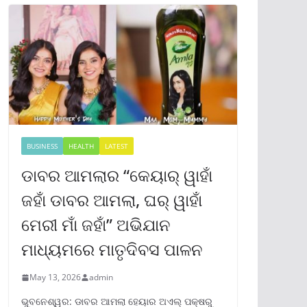
BUSINESS
HEALTH
LATEST
ଡାବର ଆମଲାର “କେୟାର୍ ୱାହାଁ
ଜହାଁ ଡାବର ଆମଲା, ଘର୍ ୱାହାଁ
ମେରୀ ମାଁ ଜହାଁ” ଅଭିଯାନ
ମାଧ୍ୟମରେ ମାତୃଦିବସ ପାଳନ
May 13, 2026
admin
ଭୁବନେଶ୍ୱର: ଡାବର ଆମଲା ହେୟାର ଅଏଲ୍ ପକ୍ଷରୁ