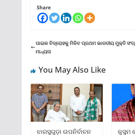
Share
ପାଇକ ବିଦ୍ରୋହକୁ ମିଳିବ ପ୍ରଥମ ଭାରତୀୟ ମୁକ୍ତି ସଂଗ
ମାନ୍ୟତା
You May Also Like
ଝାରସୁଗୁଡ଼ା ଉପନିର୍ବାଚନ
କୁସୁମ 