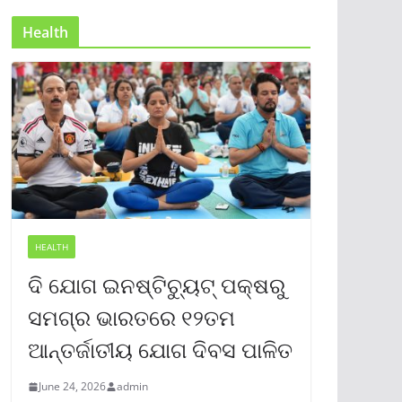
Health
HEALTH
ଦି ଯୋଗ ଇନଷ୍ଟିଚ୍ୟୁଟ୍ ପକ୍ଷରୁ
ସମଗ୍ର ଭାରତରେ ୧୨ତମ
ଆନ୍ତର୍ଜାତୀୟ ଯୋଗ ଦିବସ ପାଳିତ
June 24, 2026
admin