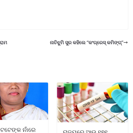
୍ରାମ
ନାଚିଝୁମି ସୁର କହିଲେ “କଂଗ୍ରେସ୍ କମିଙ୍ଗ୍”
ଟେଟେଙ୍କ ନାଁରେ
ରାଜ୍ୟରେ ଆଉ ୧୭୧