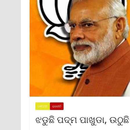
LATEST
ରାଜନୀତି
ଝଡୁଛି ପଦ୍ମ ପାଖୁଡା, ଉଠୁଛି