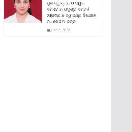
ମୁଖ ସ୍ୱାସ୍ଥ୍ୟ ଓ ତ୍ୱଚା
ସମସ୍ୟାର ଅଦୃଶ୍ୟ ସମ୍ପର୍କ
:ପ୍ରଖ୍ୟାତ ସ୍ୱାସ୍ଥ୍ୟ ବିଶେଷଜ୍ଞ
ଡା. ସୋନିଆ ଦତ୍ତ
June 8, 2026