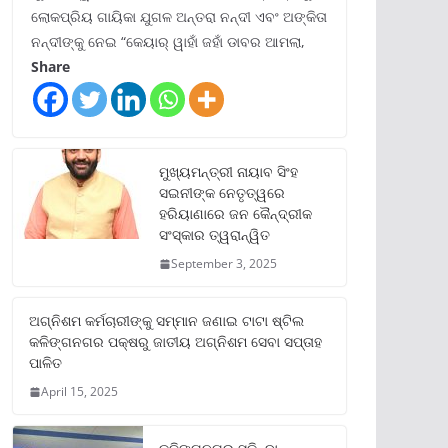
ଲୋକପ୍ରିୟ ଗାୟିକା ଯୁଗଳ ଅନ୍ତରା ନନ୍ଦୀ ଏବଂ ଅଙ୍କିତା
ନନ୍ଦୀଙ୍କୁ ନେଇ “କେୟାର୍ ୱାହାଁ ଜହାଁ ଡାବର ଆମଲା,
Share
ମୁଖ୍ୟମନ୍ତ୍ରୀ ନାୟାବ ସିଂହ
ସଇନୀଙ୍କ ନେତୃତ୍ୱରେ
ହରିୟାଣାରେ ଜନ କୈନ୍ଦ୍ରୀକ
ସଂସ୍କାର ତ୍ୱରାନ୍ୱିତ
September 3, 2025
ଅଗ୍ନିଶମ କର୍ମଚାରୀଙ୍କୁ ସମ୍ମାନ ଜଣାଇ ଟାଟା ଷ୍ଟିଲ
କଳିଙ୍ଗନଗର ପକ୍ଷରୁ ଜାତୀୟ ଅଗ୍ନିଶମ ସେବା ସପ୍ତାହ
ପାଳିତ
April 15, 2025