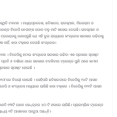
ସ୍ଥିତି ଟଳମଳ । ମଧ୍ୟପ୍ରଦେଶ, ଛତିଶଗଡ, ରାଜସ୍ଥାନ, ମିଜୋରାମ ଓ
୍ରେଣ୍ଡ ବିଜେପି ନେତାଙ୍କ ଗୋଡ ତଳୁ ମାଟି ଖସେଇ ଦେଇଛି। ରାଜସ୍ଥାନ ଓ
 ଟ୍ରେଣ୍ଡରୁ ଜଣାପଡୁଛି ଯେ ଏହି ଦୁଇ ରାଜ୍ୟରେ କଂଗ୍ରେସ ସରକାର ଗଢିବାକୁ
ିକ ନାହିଁ, କଡା ଟକ୍କର ଦେଉଛି କଂଗ୍ରେସ।
ଳମଳ । ବିଜେପିକୁ ହଟାଇ କଂଗ୍ରେସ ସରକାର ଗଢିବା ଏକ ପ୍ରକାର ସ୍ପଷ୍ଟ
ରେ ପ୍ରତି ୫ ବର୍ଷରେ ଥରେ ସରକାର ବଦଳିବାର ଟ୍ରେଣ୍ଡ ପୁଣି ଥରେ କାଏମ
୍ରକାର ସ୍ପଷ୍ଟ ହୋଇଛି ।
 ୧୦୮ରେ ବିଜୟୀ ହୋଇଛି । ସେହିପରି ଛତିଶଗଡରେ ବିଜେପିକୁ ୨୪ଟି ଆସନ
ିଜେପି ଓ କଂଗ୍ରେସ ମଧ୍ୟରେ ଚାଲିଛି କଡା ଟକ୍କର । ବିଜେପିକୁ ୧୧୧ଟି ଆସନ
ଣତି ୧୩ଟି ଗଣନ କେନ୍ଦ୍ରର ୪୦ ଟି ହଲରେ ଚାଲିଛି। ପ୍ରାରମ୍ଭିକ ଟ୍ରେଣ୍ଡ
ୟାନ୍ୟ ୧ଟି ଆସନରେ ଆଗୁଆ ଅଛନ୍ତି।