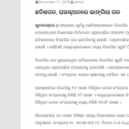
December 11, 2018
admin
ଛତିଶଗଡ, ରାଜସ୍ଥାନରେ ଭାଙ୍ଗିଲା ଗଡ
ଭୁବନେଶ୍ବର
()
ଫାଇନାଲ ପୂର୍ବରୁ ସେମିଫାଇନାଲରେ ବିଜେପିର 
ତେଲେଙ୍ଗାନା ବିଧାନସଭା ନିର୍ବାଚନର ପ୍ରାରମ୍ଭିକ ଫଳାଫଳ ଟ
ଛତିଶଗଡରେ ବିଜେପିର ଗଡ ଭାଙ୍ଗିବାକୁ ଯାଉଛି । ପ୍ରାରମ୍ଭିକ
ଯାଉଛି । ସେହିପରି ମଧ୍ୟପ୍ରଦେଶରେ ମଧ୍ୟ ବିଜେପିର ସ୍ଥିତି ଠ
ବିଜେପିର ଗଡ କୁହାଯାଉଥିବା ଛତିଶଗଡରେ ବିଜେପିର ସ୍ଥିତି ଟ
ହୋଇଥିବା ପ୍ରାରମ୍ଭିକ ଟ୍ରେଣ୍ଡରୁ ଜଣାପଡିଛି । ରାଜସ୍ଥାନ
ହେବାକୁ ଯାଉଛି । କଂଗ୍ରେସ ଏଠାରେ କ୍ଷମତାକୁ ଫେରିବା ଏକ ପ
ରାଜସ୍ଥାନରେ ବିଜେପିକୁ ୭୬ ଆସନ ମିଳିଥିବା ବେଳେ କଂଗ୍ରେସ
ମିଳିଥିବା କଂଗ୍ରେସକୁ ମିଳିଛି ୯ଟି ଆସନ । ମଧ୍ୟପ୍ରଦେଶରେ ବ
ମିଳିଥିବା ବେଳେ କଂଗ୍ରେସକୁ ମଧ୍ୟ ମିଳିଛି ୧୧୦ଟି ଆସନ ।
ମିଜୋରାମରେ ୪୦ ଆସନ ବିଶିଷ୍ଟ ରାଜ୍ୟ ବିଧାନସଭାର ଭୋଟ୍ ଗ
ଆନୁସାରେ, କଂଗ୍ରେସ ୧୧, ଏମଏନଏଫ୍ ୧୬, ବିଜେପ ୦ ଓ ଅନ୍