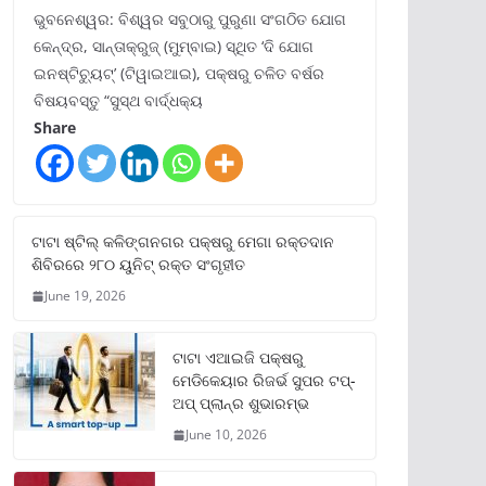
ଭୁବନେଶ୍ୱର: ବିଶ୍ୱର ସବୁଠାରୁ ପୁରୁଣା ସଂଗଠିତ ଯୋଗ
କେନ୍ଦ୍ର, ସାନ୍ତାକ୍ରୁଜ୍ (ମୁମ୍ବାଇ) ସ୍ଥିତ ‘ଦି ଯୋଗ
ଇନଷ୍ଟିଚ୍ୟୁଟ୍‌’ (ଟିୱାଇଆଇ), ପକ୍ଷରୁ ଚଳିତ ବର୍ଷର
ବିଷୟବସ୍ତୁ “ସୁସ୍ଥ ବାର୍ଦ୍ଧକ୍ୟ
Share
ଟାଟା ଷ୍ଟିଲ୍‌ କଳିଙ୍ଗନଗର ପକ୍ଷରୁ ମେଗା ରକ୍ତଦାନ
ଶିବିରରେ ୨୮୦ ୟୁନିଟ୍‌ ରକ୍ତ ସଂଗୃହୀତ
June 19, 2026
ଟାଟା ଏଆଇଜି ପକ୍ଷରୁ
ମେଡିକେୟାର ରିଜର୍ଭ ସୁପର ଟପ୍‌-
ଅପ୍ ପ୍ଲାନ୍‌ର ଶୁଭାରମ୍ଭ
June 10, 2026