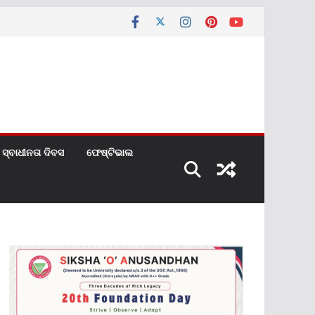
ସ୍ବାଧୀନତା ଦିବସ
ଫେଷ୍ଟିଭାଲ