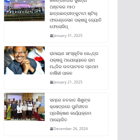
କଳିଙ୍ଗନଗର ସୁକିନ୍ଦା
ଅଞ୍ଚଳର ୧୫୦
ଛାତ୍ରଛାତ୍ରୀଙ୍କୁଟାଟା ଷ୍ଟିଲ୍
ଫାଉଣ୍ଡେସନ ପକ୍ଷରୁ ଜ୍ୟୋତି
ଫେଲୋସିପ୍‌
January 31, 2025
ରାମାୟଣ ସାଂସ୍କୃତିକ କେନ୍ଦ୍ର
ପକ୍ଷରୁ ଅଯୋଧ୍ୟାରେ ରାମ
ମନ୍ଦିର ଉଦଘାଟନର ପ୍ରଥମ
ବାର୍ଷିକୀ ପାଳନ
January 21, 2025
ସମ୍‌ରେ ନବଜାତ ଶିଶୁଙ୍କ
କ୍ଷେତ୍ରରେ ପୁର୍ନଜୀବନ
ପ୍ରଶିକ୍ଷଣ କାର୍ଯ୍ୟକ୍ରମ
ଆୟୋଜିତ
December 26, 2024