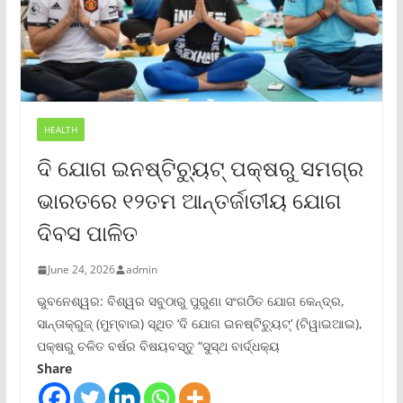
HEALTH
ଦି ଯୋଗ ଇନଷ୍ଟିଚ୍ୟୁଟ୍ ପକ୍ଷରୁ ସମଗ୍ର
ଭାରତରେ ୧୨ତମ ଆନ୍ତର୍ଜାତୀୟ ଯୋଗ
ଦିବସ ପାଳିତ
June 24, 2026
admin
ଭୁବନେଶ୍ୱର: ବିଶ୍ୱର ସବୁଠାରୁ ପୁରୁଣା ସଂଗଠିତ ଯୋଗ କେନ୍ଦ୍ର,
ସାନ୍ତାକ୍ରୁଜ୍ (ମୁମ୍ବାଇ) ସ୍ଥିତ ‘ଦି ଯୋଗ ଇନଷ୍ଟିଚ୍ୟୁଟ୍‌’ (ଟିୱାଇଆଇ),
ପକ୍ଷରୁ ଚଳିତ ବର୍ଷର ବିଷୟବସ୍ତୁ “ସୁସ୍ଥ ବାର୍ଦ୍ଧକ୍ୟ
Share