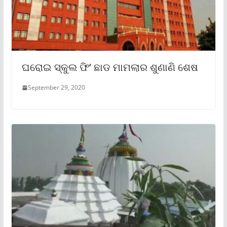
ଘରୋଇ ସ୍କୁଲ ଫି’ ଛାଡ ମାମଲାର ଶୁଣାଣି ଶେଷ
September 29, 2020