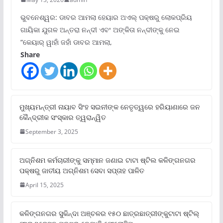
ଭୁବନେଶ୍ୱର: ଡାବର ଆମଲା ହେୟାର ଅଏଲ୍ ପକ୍ଷରୁ ଲୋକପ୍ରିୟ
ଗାୟିକା ଯୁଗଳ ଅନ୍ତରା ନନ୍ଦୀ ଏବଂ ଅଙ୍କିତା ନନ୍ଦୀଙ୍କୁ ନେଇ
“କେୟାର୍ ୱାହାଁ ଜହାଁ ଡାବର ଆମଲା,
Share
ମୁଖ୍ୟମନ୍ତ୍ରୀ ନାୟାବ ସିଂହ ସଇନୀଙ୍କ ନେତୃତ୍ୱରେ ହରିୟାଣାରେ ଜନ
କୈନ୍ଦ୍ରୀକ ସଂସ୍କାର ତ୍ୱରାନ୍ୱିତ
September 3, 2025
ଅଗ୍ନିଶମ କର୍ମଚାରୀଙ୍କୁ ସମ୍ମାନ ଜଣାଇ ଟାଟା ଷ୍ଟିଲ କଳିଙ୍ଗନଗର
ପକ୍ଷରୁ ଜାତୀୟ ଅଗ୍ନିଶମ ସେବା ସପ୍ତାହ ପାଳିତ
April 15, 2025
କଳିଙ୍ଗନଗର ସୁକିନ୍ଦା ଅଞ୍ଚଳର ୧୫୦ ଛାତ୍ରଛାତ୍ରୀଙ୍କୁଟାଟା ଷ୍ଟିଲ୍