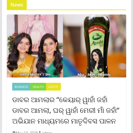
News
BUSINESS
HEALTH
LATEST
ଡାବର ଆମଲାର “କେୟାର୍ ୱାହାଁ ଜହାଁ
ଡାବର ଆମଲା, ଘର୍ ୱାହାଁ ମେରୀ ମାଁ ଜହାଁ”
ଅଭିଯାନ ମାଧ୍ୟମରେ ମାତୃଦିବସ ପାଳନ
May 13, 2026
admin