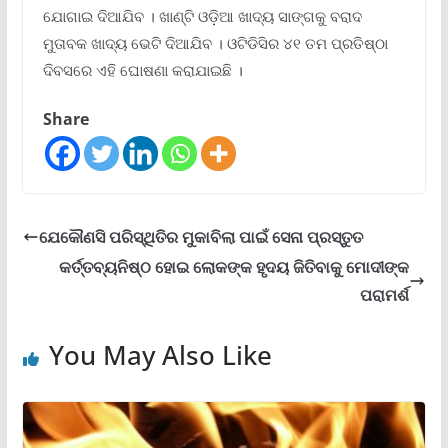
ଯୋଗାଇ ଦିଆଯିବ । ଖାଣ୍ଟି ଓଡ଼ିଆ ଖାଦ୍ୟ ସାଙ୍ଗକୁ ବରାଦ
ମୁତାବକ ଖାଦ୍ୟ ଭେଟି ଦିଆଯିବ । ଓଟିଡିସିର ୪୧ ତମ ପ୍ରତିଷ୍ଠା
ଦିବସରେ ଏହି ଘୋଷଣା କରାଯାଇଛି ।
Share
ଯେକୌଣସି ପରିସ୍ଥିତିର ମୁକାବିଲା ପାଇଁ ସେନା ପ୍ରସ୍ତୁତ
କର୍ତ୍ତବ୍ୟନିଷ୍ଠ ହୋଇ ଲୋକଙ୍କ ହୃଦୟ ଜିତିବାକୁ ମୋଦୀଙ୍କ
ପରାମର୍ଶ
You May Also Like