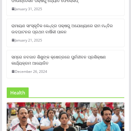
ଫାଉଣ୍ଡେସନ ପକ୍ଷରୁ ଜ୍ୟୋତି ଫେଲୋସିପ୍‌
January 31, 2025
ରାମାୟଣ ସାଂସ୍କୃତିକ କେନ୍ଦ୍ର ପକ୍ଷରୁ ଅଯୋଧ୍ୟାରେ ରାମ ମନ୍ଦିର
ଉଦଘାଟନର ପ୍ରଥମ ବାର୍ଷିକୀ ପାଳନ
January 21, 2025
ସମ୍‌ରେ ନବଜାତ ଶିଶୁଙ୍କ କ୍ଷେତ୍ରରେ ପୁର୍ନଜୀବନ ପ୍ରଶିକ୍ଷଣ
କାର୍ଯ୍ୟକ୍ରମ ଆୟୋଜିତ
December 26, 2024
Health