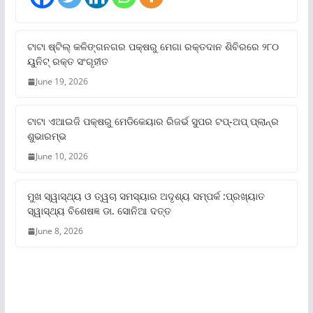
ଟାଟା ଷ୍ଟିଲ୍‌ କଳିଙ୍ଗନଗର ପକ୍ଷରୁ ମେଗା ରକ୍ତଦାନ ଶିବିରରେ ୨୮୦
ୟୁନିଟ୍‌ ରକ୍ତ ସଂଗୃହୀତ
June 19, 2026
ଟାଟା ଏଆଇଜି ପକ୍ଷରୁ ମେଡିକେୟାର ରିଜର୍ଭ ସୁପର ଟପ୍‌-ଅପ୍ ପ୍ଲାନ୍‌ର
ଶୁଭାରମ୍ଭ
June 10, 2026
ମୁଖ ସ୍ୱାସ୍ଥ୍ୟ ଓ ତ୍ୱଚା ସମସ୍ୟାର ଅଦୃଶ୍ୟ ସମ୍ପର୍କ :ପ୍ରଖ୍ୟାତ
ସ୍ୱାସ୍ଥ୍ୟ ବିଶେଷଜ୍ଞ ଡା. ସୋନିଆ ଦତ୍ତ
June 8, 2026