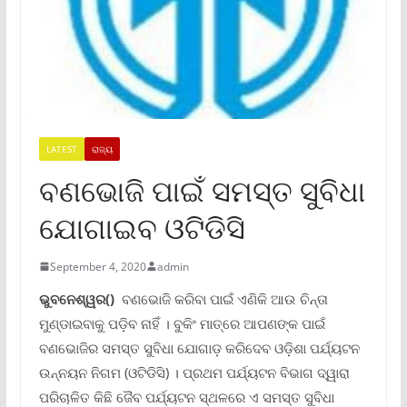
LATEST
ରାଜ୍ୟ
ବଣଭୋଜି ପାଇଁ ସମସ୍ତ ସୁବିଧା
ଯୋଗାଇବ ଓଟିଡିସି
September 4, 2020
admin
ଭୁବନେଶ୍ୱର()
ବଣଭୋଜି କରିବା ପାଇଁ ଏଣିକି ଆଉ ଚିନ୍ତା
ମୁଣ୍ଡାଇବାକୁ ପଡ଼ିବ ନାହିଁ । ବୁକିଂ ମାତ୍ରେ ଆପଣଙ୍କ ପାଇଁ
ବଣଭୋଜିର ସମସ୍ତ ସୁବିଧା ଯୋଗାଡ଼ କରିଦେବ ଓଡ଼ିଶା ପର୍ଯ୍ୟଟନ
ଉନ୍ନୟନ ନିଗମ (ଓଟିଡିସି) । ପ୍ରଥମ ପର୍ଯ୍ୟଟନ ବିଭାଗ ଦ୍ୱାରା
ପରିଚାଳିତ କିଛି ଜୈବ ପର୍ଯ୍ୟଟନ ସ୍ଥଳରେ ଏ ସମସ୍ତ ସୁବିଧା