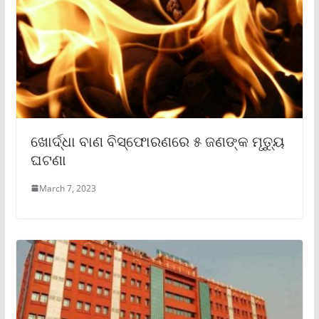
ଖୋର୍ଦ୍ଧା ବାଣ ବିସ୍ଫୋରଣରେ ୫ ଜଣଙ୍କ ମୃତ୍ୟୁ
ଘଟଣା
March 7, 2023