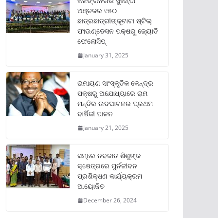
କଳିଙ୍ଗନଗର ସୁକିନ୍ଦା
ଅଞ୍ଚଳର ୧୫୦
ଛାତ୍ରଛାତ୍ରୀଙ୍କୁଟାଟା ଷ୍ଟିଲ୍
ଫାଉଣ୍ଡେସନ ପକ୍ଷରୁ ଜ୍ୟୋତି
ଫେଲୋସିପ୍‌
January 31, 2025
ରାମାୟଣ ସାଂସ୍କୃତିକ କେନ୍ଦ୍ର
ପକ୍ଷରୁ ଅଯୋଧ୍ୟାରେ ରାମ
ମନ୍ଦିର ଉଦଘାଟନର ପ୍ରଥମ
ବାର୍ଷିକୀ ପାଳନ
January 21, 2025
ସମ୍‌ରେ ନବଜାତ ଶିଶୁଙ୍କ
କ୍ଷେତ୍ରରେ ପୁର୍ନଜୀବନ
ପ୍ରଶିକ୍ଷଣ କାର୍ଯ୍ୟକ୍ରମ
ଆୟୋଜିତ
December 26, 2024