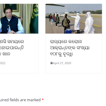
ଣସି ସମୟରେ
ରାଜ୍ୟରେ କରୋନା
ହୋଇପାରନ୍ତି
ଆକ୍ରାନ୍ତଙ୍କ ସଂଖ୍ୟା
ନ ଖାନ
୧୦୮କୁ ବୃଦ୍ଧି
2022
April 27, 2020
ired fields are marked
*