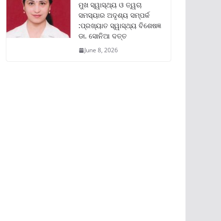
ମୁଖ ସ୍ୱାସ୍ଥ୍ୟ ଓ ତ୍ୱଚା
ସମସ୍ୟାର ଅଦୃଶ୍ୟ ସମ୍ପର୍କ
:ପ୍ରଖ୍ୟାତ ସ୍ୱାସ୍ଥ୍ୟ ବିଶେଷଜ୍ଞ
ଡା. ସୋନିଆ ଦତ୍ତ
June 8, 2026