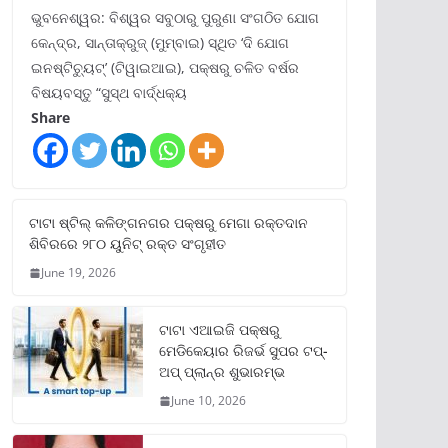
ଭୁବନେଶ୍ୱର: ବିଶ୍ୱର ସବୁଠାରୁ ପୁରୁଣା ସଂଗଠିତ ଯୋଗ
କେନ୍ଦ୍ର, ସାନ୍ତାକ୍ରୁଜ୍ (ମୁମ୍ବାଇ) ସ୍ଥିତ ‘ଦି ଯୋଗ
ଇନଷ୍ଟିଚ୍ୟୁଟ୍‌’ (ଟିୱାଇଆଇ), ପକ୍ଷରୁ ଚଳିତ ବର୍ଷର
ବିଷୟବସ୍ତୁ “ସୁସ୍ଥ ବାର୍ଦ୍ଧକ୍ୟ
Share
ଟାଟା ଷ୍ଟିଲ୍‌ କଳିଙ୍ଗନଗର ପକ୍ଷରୁ ମେଗା ରକ୍ତଦାନ
ଶିବିରରେ ୨୮୦ ୟୁନିଟ୍‌ ରକ୍ତ ସଂଗୃହୀତ
June 19, 2026
ଟାଟା ଏଆଇଜି ପକ୍ଷରୁ
ମେଡିକେୟାର ରିଜର୍ଭ ସୁପର ଟପ୍‌-
ଅପ୍ ପ୍ଲାନ୍‌ର ଶୁଭାରମ୍ଭ
June 10, 2026