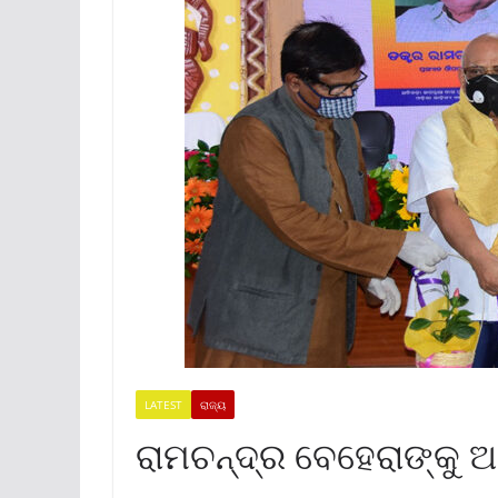
LATEST
ରାଜ୍ୟ
ରାମଚନ୍ଦ୍ର ବେହେରାଙ୍କୁ 