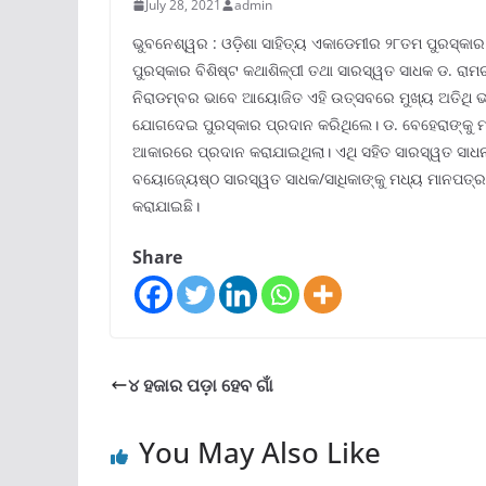
July 28, 2021
admin
ଭୁବନେଶ୍ୱର : ଓଡ଼ିଶା ସାହିତ୍ୟ ଏକାଡେମୀର ୨୮ତମ ପୁରସ୍କା
ପୁରସ୍କାର ବିଶିଷ୍ଟ କଥାଶିଳ୍ପୀ ତଥା ସାରସ୍ୱତ ସାଧକ ଡ. ରାମ
ନିରାଡମ୍ବର ଭାବେ ଆୟୋଜିତ ଏହି ଉତ୍ସବରେ ମୁଖ୍ୟ ଅତିଥି ଭାବେ
ଯୋଗଦେଇ ପୁରସ୍କାର ପ୍ରଦାନ କରିଥିଲେ। ଡ. ବେହେରାଙ୍କୁ ମା
ଆକାରରେ ପ୍ରଦାନ କରାଯାଇଥିଲା। ଏଥି ସହିତ ସାରସ୍ୱତ ସା
ବୟୋଜ୍ୟେଷ୍ଠ ସାରସ୍ୱତ ସାଧକ/ସାଧିକାଙ୍କୁ ମଧ୍ୟ ମାନପତ୍ର
କରାଯାଇଛି।
Share
୪ ହଜାର ପଡ଼ା ହେବ ଗାଁ
You May Also Like