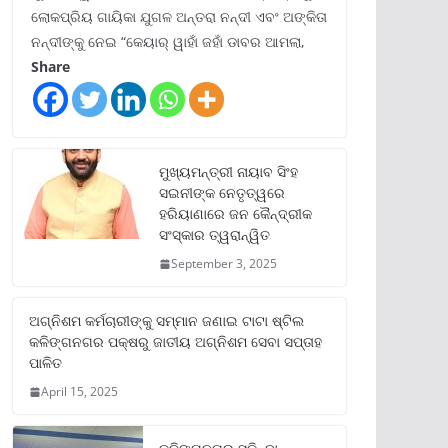
ଲୋକପ୍ରିୟ ଗାୟିକା ଯୁଗଳ ଅନ୍ତରା ନନ୍ଦୀ ଏବଂ ଅଙ୍କିତା
ନନ୍ଦୀଙ୍କୁ ନେଇ “କେୟାର୍ ୱାହାଁ ଜହାଁ ଡାବର ଆମଲା,
Share
ମୁଖ୍ୟମନ୍ତ୍ରୀ ନାୟାବ ସିଂହ
ସଇନୀଙ୍କ ନେତୃତ୍ୱରେ
ହରିୟାଣାରେ ଜନ କୈନ୍ଦ୍ରୀକ
ସଂସ୍କାର ତ୍ୱରାନ୍ୱିତ
September 3, 2025
ଅଗ୍ନିଶମ କର୍ମଚାରୀଙ୍କୁ ସମ୍ମାନ ଜଣାଇ ଟାଟା ଷ୍ଟିଲ
କଳିଙ୍ଗନଗର ପକ୍ଷରୁ ଜାତୀୟ ଅଗ୍ନିଶମ ସେବା ସପ୍ତାହ
ପାଳିତ
April 15, 2025