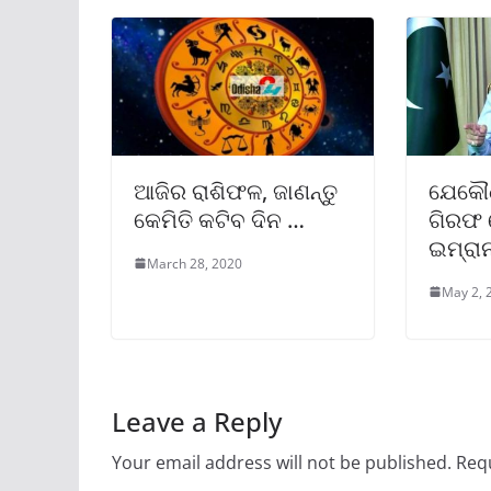
ଆଜିର ରାଶିଫଳ, ଜାଣନ୍ତୁ
ଯେକୌ
କେମିତି କଟିବ ଦିନ …
ଗିରଫ 
ଇମ୍ରା
March 28, 2020
May 2, 
Leave a Reply
Your email address will not be published.
Requ