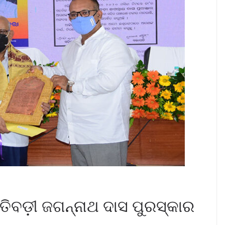
ଅତିବଡ଼ୀ ଜଗନ୍ନାଥ ଦାସ ପୁରସ୍କାର