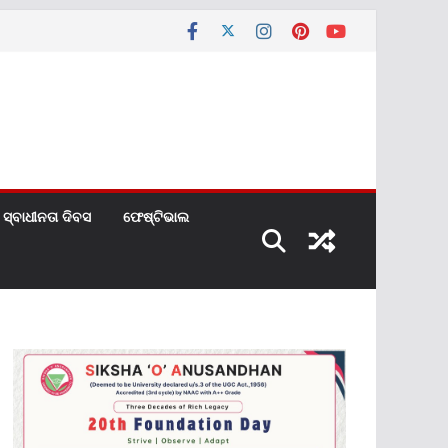
ସ୍ବାଧୀନତା ଦିବସ
ଫେଷ୍ଟିଭାଲ