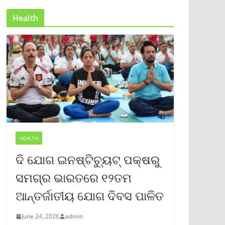
Health
HEALTH
ଦି ଯୋଗ ଇନଷ୍ଟିଚ୍ୟୁଟ୍ ପକ୍ଷରୁ
ସମଗ୍ର ଭାରତରେ ୧୨ତମ
ଆନ୍ତର୍ଜାତୀୟ ଯୋଗ ଦିବସ ପାଳିତ
June 24, 2026
admin