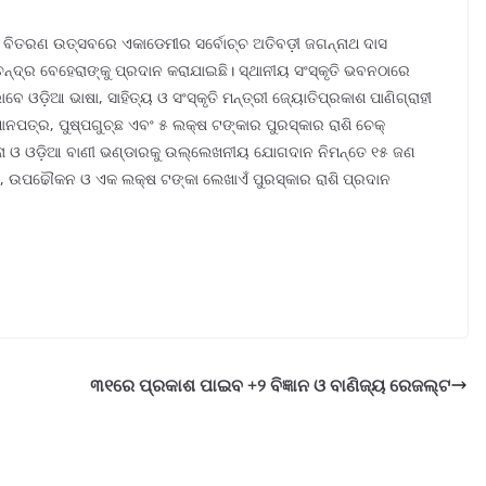
ର ବିତରଣ ଉତ୍ସବରେ ଏକାଡେମୀର ସର୍ବୋଚ୍ଚ ଅତିବଡ଼ୀ ଜଗନ୍ନାଥ ଦାସ
ଚନ୍ଦ୍ର ବେହେରାଙ୍କୁ ପ୍ରଦାନ କରାଯାଇଛି। ସ୍ଥାନୀୟ ସଂସ୍କୃତି ଭବନଠାରେ
 ଓଡ଼ିଆ ଭାଷା, ସାହିତ୍ୟ ଓ ସଂସ୍କୃତି ମନ୍ତ୍ରୀ ଜ୍ୟୋତିପ୍ରକାଶ ପାଣିଗ୍ରାହୀ
ନପତ୍ର, ପୁଷ୍ପଗୁଚ୍ଛ ଏବଂ ୫ ଲକ୍ଷ ଟଙ୍କାର ପୁରସ୍କାର ରାଶି ଚେକ୍
ଧନା ଓ ଓଡ଼ିଆ ବାଣୀ ଭଣ୍ଡାରକୁ ଉଲ୍ଲେଖନୀୟ ଯୋଗଦାନ ନିମନ୍ତେ ୧୫ ଜଣ
, ଉପଢୌକନ ଓ ଏକ ଲକ୍ଷ ଟଙ୍କା ଲେଖାଏଁ ପୁରସ୍କାର ରାଶି ପ୍ରଦାନ
୩୧ରେ ପ୍ରକାଶ ପାଇବ +୨ ବିଜ୍ଞାନ ଓ ବାଣିଜ୍ୟ ରେଜଲ୍ଟ