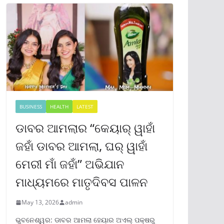
BUSINESS
HEALTH
LATEST
ଡାବର ଆମଲାର “କେୟାର୍ ୱାହାଁ
ଜହାଁ ଡାବର ଆମଲା, ଘର୍ ୱାହାଁ
ମେରୀ ମାଁ ଜହାଁ” ଅଭିଯାନ
ମାଧ୍ୟମରେ ମାତୃଦିବସ ପାଳନ
May 13, 2026
admin
ଭୁବନେଶ୍ୱର: ଡାବର ଆମଲା ହେୟାର ଅଏଲ୍ ପକ୍ଷରୁ