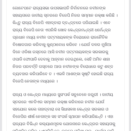
ଗୋଟେପଟେ ରାଜ୍ୟସଭା ଉପସଭାପତି ନିର୍ବାଚନରେ ନବୀନଙ୍କ
ସହାୟତାରେ ଜାତୀୟ ସ୍ତରରେ ବିଜେପି ନିଜର ସମ୍ମାନ ରକ୍ଷା କରିଛି ।
କିନ୍ତୁ ରାଜ୍ୟ ବିଜେପି ଏହାଦ୍ବାରା ଦ୍ବନ୍ଦ୍ବରେ ପଡିଯାଇଛି । ଏବେ
ରାଜ୍ୟ ବିଜେପି ନେତା ଏପରିକି ଖୋଦ କେନ୍ଦ୍ରମନ୍ତ୍ରୀ ଧର୍ମେନ୍ଦ୍ର
ପ୍ରଧାନ ମଧ୍ୟ ନବୀନ ପଟ୍ଟନାୟକଙ୍କ ବିରୋଧରେ ରାଜନୈତିକ
ବିଷୋଦଗାର କରିବାକୁ କୁଣ୍ଠାବୋଧ କରିବେ । ଯେଉଁ ଦଳର ମୁଖିଆ
ଦିନେ ଓଡିଶା ଗସ୍ତରେ ଆସି ନବୀନ ପଟ୍ଟନାୟକଙ୍କ ସରକାରକୁ
ଓପାଡି ଫୋପାଡି ଦେବାକୁ ଆହ୍ବାନ ଦେଇଥିଲେ, ସେହି ଅମିତ ଶାହା
ନିଜର ପରବର୍ତ୍ତି ଗସ୍ତରେ ଆଉ ନବୀନଙ୍କ ବିରୋଧରେ କଟୁ ଶବ୍ଦ
ବ୍ୟବହାର କରିପାରିବେ ତ । ଏଭଳି ଆଶଙ୍କା ସୃଷ୍ଟି ହୋଇଛି ରାଜ୍ୟ
ବିଜେପି ନେତାଙ୍କ ମଧ୍ୟରେ ।
ରାଜ୍ୟ ଓ କେନ୍ଦ୍ର ମଧ୍ୟରେ ସୁସଂପର୍କ ସବୁବେଳେ ଜରୁରୀ । ଜାତୀୟ
ସ୍ତରରେ ଏନଡିଏର ସମ୍ମାନ ରକ୍ଷା କରିବାରେ ନବୀନ ଯେଉଁ
ସହଯୋଗ କଲେ ତାହାଦ୍ବାରା ସେ ସିଧାସଳଖ କେନ୍ଦ୍ର ସରକାର ଓ
ବିଜେପିର ଶୀର୍ଷ ନେତାଙ୍କ ସହ ସଂପର୍କ ସ୍ଥାପନ କରିପାରିଛନ୍ତି । ଏହା
ରାଜ୍ୟର ବିଭିନ୍ନ କଲ୍ୟାଣମୂଳକ ଯୋଜନାରେ କେନ୍ଦ୍ରର ସହାୟତାକୁ
ସୁନିଶ୍ଚିତ କରିବ । ଏପରିକି କେନ୍ଦ୍ରରେ ଓଡିଶା ତାର ନ୍ୟାର୍ଯ୍ୟ ଦାବି