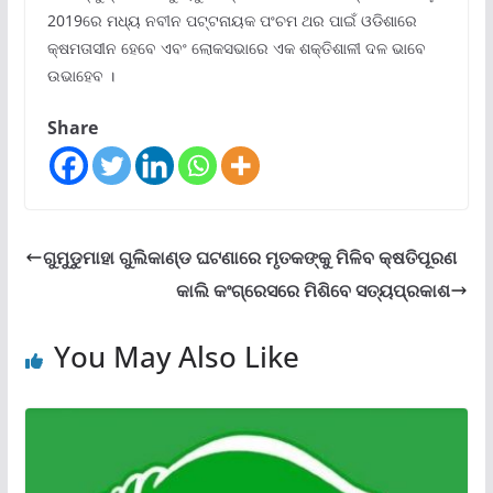
2019ରେ ମଧ୍ୟ ନବୀନ ପଟ୍ଟନାୟକ ପଂଚମ ଥର ପାଇଁ ଓଡିଶାରେ
କ୍ଷମତାସୀନ ହେବେ ଏବଂ ଲୋକସଭାରେ ଏକ ଶକ୍ତିଶାଳୀ ଦଳ ଭାବେ
ଉଭାହେବ ।
Share
ଗୁମୁଡୁମାହା ଗୁଲିକାଣ୍ଡ ଘଟଣାରେ ମୃତକଙ୍କୁ ମିଳିବ କ୍ଷତିପୂରଣ
କାଲି କଂଗ୍ରେସରେ ମିଶିବେ ସତ୍ୟପ୍ରକାଶ
You May Also Like