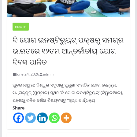
HEALTH
ଦି ଯୋଗ ଇନଷ୍ଟିଚ୍ୟୁଟ୍ ପକ୍ଷରୁ ସମଗ୍ର
ଭାରତରେ ୧୨ତମ ଆନ୍ତର୍ଜାତୀୟ ଯୋଗ
ଦିବସ ପାଳିତ
June 24, 2026
admin
ଭୁବନେଶ୍ୱର: ବିଶ୍ୱର ସବୁଠାରୁ ପୁରୁଣା ସଂଗଠିତ ଯୋଗ କେନ୍ଦ୍ର,
ସାନ୍ତାକ୍ରୁଜ୍ (ମୁମ୍ବାଇ) ସ୍ଥିତ ‘ଦି ଯୋଗ ଇନଷ୍ଟିଚ୍ୟୁଟ୍‌’ (ଟିୱାଇଆଇ),
ପକ୍ଷରୁ ଚଳିତ ବର୍ଷର ବିଷୟବସ୍ତୁ “ସୁସ୍ଥ ବାର୍ଦ୍ଧକ୍ୟ
Share