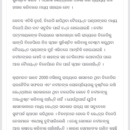
ହାସଲ କରିବାରେ ମଧ୍ୟ ସହାୟକ ହେବ ।
କେବଳ ଏତିକି ନୁହେଁ, ବିଜେଡି ଛାଡିଥିବା ବୈଜୟନ୍ତ ପଣ୍ଡାଙ୍କର ମଧ୍ୟ
ବିଜେପି ଯିବା ବାଟ ସବୁଦିନ ପାଇଁ ବନ୍ଦ ହୋଇଯାଇଛି । ନବୀନ
ପଟ୍ଟନାୟକଙ୍କ ବିରୋଧରେ ସମରସଜ୍ଜା କରି ରାଜ୍ୟରେ ବିଜେଡିକୁ
ଭାଙ୍ଗି ବିଜେପିରେ ନିଜ ସ୍ଥାନ ସୁନିଶ୍ଚିତ କରିବାକୁ ଚେଷ୍ଟା କରୁଥିବା
ବୈଜୟନ୍ତ ପଣ୍ଡାଙ୍କ ମୁହଁ ଏଭିତରେ ଆମ୍ବିଳି ହୋଇଯାଇଛି ।
ନବୀନଙ୍କର ମୋଦି ଓ ଶାହଙ୍କ ସହ ଟେଲିଫୋନ କଥାବାର୍ତ୍ତା ପରେ
ଆଉ ବୈଜୟନ୍ତ ବିଜେପିରେ ନିଜ ପାଇଁ ସ୍ଥାନ ପାଉନାହାଁନ୍ତି ।
କ୍ରାମଗତ ଭାବେ 2000 ମସିହାରୁ ରାଜ୍ୟରେ ଶାସନରେ ଥିବା ବିଜେଡିର
ରାଜନୈତିକ ସଫଳତା ଏବଂ ନବୀନଙ୍କ ଲୋକପ୍ରିୟତାକୁ ଦୃଷ୍ଟିରେ ରଖି
କେନ୍ଦ୍ରୀରେ ସରକାରରେ ଥିବା ଦଳଗଡିକ କେବେ ବି ନବୀନଙ୍କୁ
ଅସନ୍ତୁଷ୍ଟ କରିବାକୁ ଚାହାଁନ୍ତି ନାହିଁ । ଯେଉଁଥିପାଇଁ ୟୁପିଏ
ଶାସନକାଳରେ ମଧ୍ୟ କେନ୍ଦ୍ର ସରକାର ରାଜ୍ୟ ସହ ସବୁବେଳେ
ସୁସଂପର୍କ ସ୍ଥାପନ କରିଥିଲେ । ବିଳମ୍ବରେ ହେଲେ ବି କେନ୍ଦ୍ର ବିଜେପି
ନେତାମାନେ ଏକଥାକୁ ବୁଝିସାରିଲେଣି । ତେଣୁ ସେମାନେ ନବୀନଙ୍କୁ
ଆଉ କ୍ଷୁବ୍ଧ କରିବାକୁ ଚାହୁଁନାହାଁନ୍ତି । କାରଣ ସେମାନଙ୍କ ଗଣିତ କହୁଛି