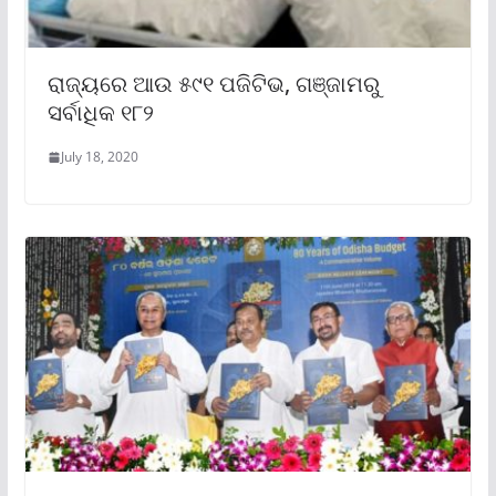
ରାଜ୍ୟରେ ଆଉ ୫୯୧ ପଜିଟିଭ, ଗଞ୍ଜାମରୁ
ସର୍ବାଧିକ ୧୮୨
July 18, 2020