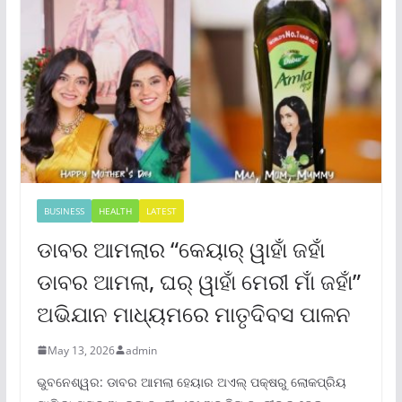
BUSINESS
HEALTH
LATEST
ଡାବର ଆମଲାର “କେୟାର୍ ୱାହାଁ ଜହାଁ
ଡାବର ଆମଲା, ଘର୍ ୱାହାଁ ମେରୀ ମାଁ ଜହାଁ”
ଅଭିଯାନ ମାଧ୍ୟମରେ ମାତୃଦିବସ ପାଳନ
May 13, 2026
admin
ଭୁବନେଶ୍ୱର: ଡାବର ଆମଲା ହେୟାର ଅଏଲ୍ ପକ୍ଷରୁ ଲୋକପ୍ରିୟ