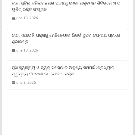
ଟାଟା ଷ୍ଟିଲ୍‌ କଳିଙ୍ଗନଗର ପକ୍ଷରୁ ମେଗା ରକ୍ତଦାନ ଶିବିରରେ ୨୮୦
ୟୁନିଟ୍‌ ରକ୍ତ ସଂଗୃହୀତ
June 19, 2026
ଟାଟା ଏଆଇଜି ପକ୍ଷରୁ ମେଡିକେୟାର ରିଜର୍ଭ ସୁପର ଟପ୍‌-ଅପ୍ ପ୍ଲାନ୍‌ର
ଶୁଭାରମ୍ଭ
June 10, 2026
ମୁଖ ସ୍ୱାସ୍ଥ୍ୟ ଓ ତ୍ୱଚା ସମସ୍ୟାର ଅଦୃଶ୍ୟ ସମ୍ପର୍କ :ପ୍ରଖ୍ୟାତ
ସ୍ୱାସ୍ଥ୍ୟ ବିଶେଷଜ୍ଞ ଡା. ସୋନିଆ ଦତ୍ତ
June 8, 2026