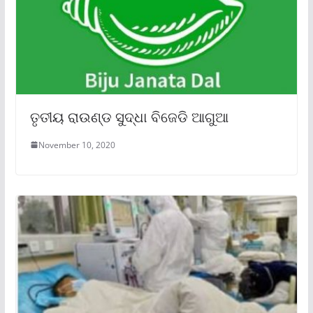
ତୃତୀୟ ରାଉଣ୍ଡ ସୁଦ୍ଧା ବିଜେଡି ଆଗୁଆ
November 10, 2020