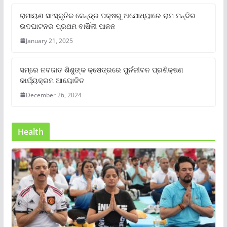
ରାମାୟଣ ସାଂସ୍କୃତିକ କେନ୍ଦ୍ର ପକ୍ଷରୁ ଅଯୋଧ୍ୟାରେ ରାମ ମନ୍ଦିର
ଉଦଘାଟନର ପ୍ରଥମ ବାର୍ଷିକୀ ପାଳନ
January 21, 2025
ସମ୍‌ରେ ନବଜାତ ଶିଶୁଙ୍କ କ୍ଷେତ୍ରରେ ପୁର୍ନଜୀବନ ପ୍ରଶିକ୍ଷଣ
କାର୍ଯ୍ୟକ୍ରମ ଆୟୋଜିତ
December 26, 2024
Health