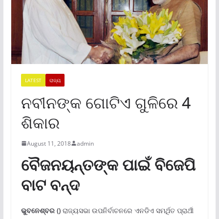
LATEST
ରାଜ୍ୟ
ନବୀନଙ୍କ ଗୋଟିଏ ଗୁଳିରେ 4
ଶିକାର
August 11, 2018
admin
ବୈଜନୟନ୍ତଙ୍କ ପାଇଁ ବିଜେପି
ବାଟ ବନ୍ଦ
ଭୁବନେଶ୍ବର ()
ରାଜ୍ୟସଭା ଉପନିର୍ବାଚନରେ ଏନଡିଏ ସମର୍ଥିତ ପ୍ରାର୍ଥୀ