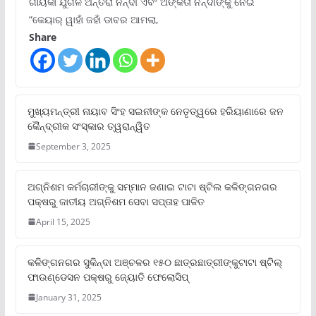
ଗାୟିକା ଯୁଗଳ ଅନ୍ତରା ନନ୍ଦୀ ଏବଂ ଅଙ୍କିତା ନନ୍ଦୀଙ୍କୁ ନେଇ
“କେୟାର୍ ୱାହାଁ ଜହାଁ ଡାବର ଆମଲା,
Share
ମୁଖ୍ୟମନ୍ତ୍ରୀ ନାୟାବ ସିଂହ ସଇନୀଙ୍କ ନେତୃତ୍ୱରେ ହରିୟାଣାରେ ଜନ
କୈନ୍ଦ୍ରୀକ ସଂସ୍କାର ତ୍ୱରାନ୍ୱିତ
September 3, 2025
ଅଗ୍ନିଶମ କର୍ମଚାରୀଙ୍କୁ ସମ୍ମାନ ଜଣାଇ ଟାଟା ଷ୍ଟିଲ କଳିଙ୍ଗନଗର
ପକ୍ଷରୁ ଜାତୀୟ ଅଗ୍ନିଶମ ସେବା ସପ୍ତାହ ପାଳିତ
April 15, 2025
କଳିଙ୍ଗନଗର ସୁକିନ୍ଦା ଅଞ୍ଚଳର ୧୫୦ ଛାତ୍ରଛାତ୍ରୀଙ୍କୁଟାଟା ଷ୍ଟିଲ୍
ଫାଉଣ୍ଡେସନ ପକ୍ଷରୁ ଜ୍ୟୋତି ଫେଲୋସିପ୍‌
January 31, 2025