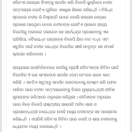
ହରିବଂଶ ନାରାୟଣ ସିଂହଙ୍କୁ ସମର୍ଥନ କରି ବିଜେଡି ସୁ୍ପ୍ରିମୋ ନବୀନ
ପଟ୍ଟନାୟକ ଗୋଟିଏ ଗୁଳିରେ ଏକାଧିକ ଶିକାର କରିଛନ୍ତି । ବିଭିନ୍ନ
ସ୍ତରରେ ନବୀନ କି ନିଷ୍ପତ୍ତି ନେବେ ବୋଲି କଳ୍ପନା ଜଳ୍ପନା
ପ୍ରକାଶ ପାଉଥିବା ବେଳେ ନବୀନଙ୍କ ଗୋଟିଏ ଚାଲରେ ରାଜ୍ୟ
ବିଜେପିକୁ ଅକଳରେ ପକାଇବା ସହ ଧର୍ମେନ୍ଦ୍ର ପ୍ରଧାନଙ୍କୁ ଏକ
ଘରିକିଆ, ବୈଜୟନ୍ତ ପଣ୍ଡାଙ୍କ ବିଜେପି ଯିବା ବାଟ ବନ୍ଦ ଏବଂ
ସବୁଦିନ ପାଇଁ ନବୀନ କେନ୍ଦ୍ର ବିଜେପିର ଶୀର୍ଷ ନେତୃତ୍ବ ସହ ସଂପର୍କ
ସ୍ଥାପନ କରିଦେଲେ ।
ରାଜ୍ୟସଭା ଉପନିର୍ବାନଚରେ ଜେଡିୟୁ ପ୍ରାର୍ଥୀ ହରିବଂଶଙ୍କ ଜିତିବା ପାଇଁ
ବିଜେଡିର 9 ଜଣ ସାଂସଦଙ୍କ ସମର୍ଥନ ଗେମ ଚେଂଜର ଭାବେ କାମ
କରିଛି । ଏନଡିଏ ସବୁଆଡୁ ସମର୍ଥନ ଗୋଟାଇବାକୁ ଚେଷ୍ଟା କରି ଫେଲ
ମାରିବା ପରେ ନବୀନ ପଟ୍ଟନାୟକଙ୍କୁ ବିହାର ମୁଖ୍ୟମନ୍ତ୍ରୀ ନୀତିଶ
କୁମାରଙ୍କ ଜରିଆରେ ଅନୁରୋଧ କରିଥିଲା । ନୀତିଶଙ୍କ ଅନୁରୋଧ
ପରେ ନିଜେ ବିଜେପି ରାଷ୍ଟ୍ରୀୟ ସଭାପତି ଅମିତ ଶାହା ଓ
ପ୍ରଧାନମନ୍ତ୍ରୀ ନରେନ୍ଦ୍ର ମୋଦି ମଧ୍ୟ ନବୀନଙ୍କ ସହ ଆଲୋଚନା
କରିଛନ୍ତି । ଏପରିକି ହରିବଂଶ ଜିତିବା ପରେ ମୋଦି ଓ ଶାହା ନବୀନଙ୍କୁ
ଧନ୍ୟବାଦ ମଧ୍ୟ ଜଣାଇଛନ୍ତି ।