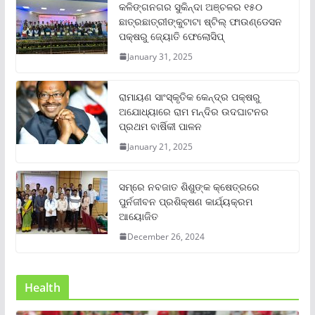
କଳିଙ୍ଗନଗର ସୁକିନ୍ଦା ଅଞ୍ଚଳର ୧୫୦
ଛାତ୍ରଛାତ୍ରୀଙ୍କୁଟାଟା ଷ୍ଟିଲ୍ ଫାଉଣ୍ଡେସନ
ପକ୍ଷରୁ ଜ୍ୟୋତି ଫେଲୋସିପ୍‌
January 31, 2025
ରାମାୟଣ ସାଂସ୍କୃତିକ କେନ୍ଦ୍ର ପକ୍ଷରୁ
ଅଯୋଧ୍ୟାରେ ରାମ ମନ୍ଦିର ଉଦଘାଟନର
ପ୍ରଥମ ବାର୍ଷିକୀ ପାଳନ
January 21, 2025
ସମ୍‌ରେ ନବଜାତ ଶିଶୁଙ୍କ କ୍ଷେତ୍ରରେ
ପୁର୍ନଜୀବନ ପ୍ରଶିକ୍ଷଣ କାର୍ଯ୍ୟକ୍ରମ
ଆୟୋଜିତ
December 26, 2024
Health