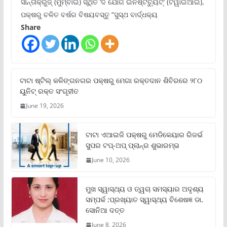
ସାନ୍ତାକ୍ରୁଜ୍ (ମୁମ୍ବାଇ) ସ୍ଥିତ ‘ଦି ଯୋଗ ଇନଷ୍ଟିଚ୍ୟୁଟ୍‌’ (ଟିୱାଇଆଇ),
ପକ୍ଷରୁ ଚଳିତ ବର୍ଷର ବିଷୟବସ୍ତୁ “ସୁସ୍ଥ ବାର୍ଦ୍ଧକ୍ୟ
Share
ଟାଟା ଷ୍ଟିଲ୍‌ କଳିଙ୍ଗନଗର ପକ୍ଷରୁ ମେଗା ରକ୍ତଦାନ ଶିବିରରେ ୨୮୦
ୟୁନିଟ୍‌ ରକ୍ତ ସଂଗୃହୀତ
June 19, 2026
ଟାଟା ଏଆଇଜି ପକ୍ଷରୁ ମେଡିକେୟାର ରିଜର୍ଭ
ସୁପର ଟପ୍‌-ଅପ୍ ପ୍ଲାନ୍‌ର ଶୁଭାରମ୍ଭ
June 10, 2026
ମୁଖ ସ୍ୱାସ୍ଥ୍ୟ ଓ ତ୍ୱଚା ସମସ୍ୟାର ଅଦୃଶ୍ୟ
ସମ୍ପର୍କ :ପ୍ରଖ୍ୟାତ ସ୍ୱାସ୍ଥ୍ୟ ବିଶେଷଜ୍ଞ ଡା.
ସୋନିଆ ଦତ୍ତ
June 8, 2026