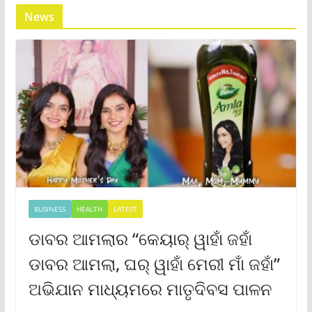
News
BUSINESS
HEALTH
LATEST
ଡାବର ଆମଲାର “କେୟାର୍ ୱାହାଁ ଜହାଁ
ଡାବର ଆମଲା, ଘର୍ ୱାହାଁ ମେରୀ ମାଁ ଜହାଁ”
ଅଭିଯାନ ମାଧ୍ୟମରେ ମାତୃଦିବସ ପାଳନ