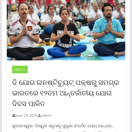
HEALTH
ଦି ଯୋଗ ଇନଷ୍ଟିଚ୍ୟୁଟ୍ ପକ୍ଷରୁ ସମଗ୍ର
ଭାରତରେ ୧୨ତମ ଆନ୍ତର୍ଜାତୀୟ ଯୋଗ
ଦିବସ ପାଳିତ
June 24, 2026
admin
ଭୁବନେଶ୍ୱର: ବିଶ୍ୱର ସବୁଠାରୁ ପୁରୁଣା ସଂଗଠିତ ଯୋଗ କେନ୍ଦ୍ର,