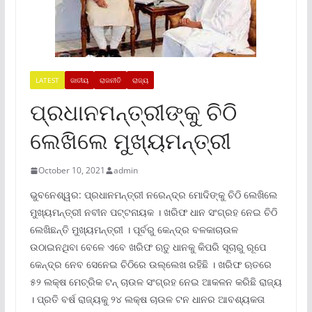
LATEST
ଜାତୀୟ
ରାଜନୀତି
ରାଜ୍ୟ
ପ୍ରଧାନମନ୍ତ୍ରୀଙ୍କୁ ଚିଠି
ଲେଖିଲେ ମୁଖ୍ୟମନ୍ତ୍ରୀ
October 10, 2021
admin
ଭୁବନେଶ୍ୱର: ପ୍ରଧାନମନ୍ତ୍ରୀ ନରେନ୍ଦ୍ର ମୋଦିଙ୍କୁ ଚିଠି ଲେଖିଲେ
ମୁଖ୍ୟମନ୍ତ୍ରୀ ନବୀନ ପଟ୍ଟନାୟକ । ଖରିଫ ଧାନ ସଂଗ୍ରହ ନେଇ ଚିଠି
ଲେଖିଛନ୍ତି ମୁଖ୍ୟମନ୍ତ୍ରୀ । ପୂର୍ବରୁ କେନ୍ଦ୍ର ବଳକାଚାଉଳ
ଉଠାଇନଥିବା ବେଳେ ଏବେ ଖରିଫ ଋତୁ ଧାନକୁ କିପରି ସୂଚାରୁ ରୂପେ
କେନ୍ଦ୍ର ନେବ ସେନେଇ ଚିଠିରେ ଉଲ୍ଲେଖ ରହିଛି । ଖରିଫ ଋତରେ
୫୨ ଲକ୍ଷ ମେଚ୍ରିକ ଟନ୍ ଚାଉଳ ସଂଗ୍ରହ ନେଇ ଆକଳନ କରିଛି ରାଜ୍ୟ
। ପ୍ରତି ବର୍ଷ ରାଜ୍ୟକୁ ୨୪ ଲକ୍ଷ ଚାଉଳ ଟନ ଧାନର ଆବଶ୍ୟକତା