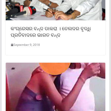
କଂଗ୍ରେସର ବନ୍ଦ ଡାକରା । ତେଲଦର ବୃଦ୍ଧି
ପ୍ରତିବାଦରେ ଭାରତ ବନ୍ଦ
September 9, 2018