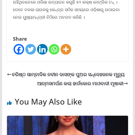
ରହିଥିବାବେଳେ ଓଡିଶା ଉତ୍ପାଦନ କରୁଛି ୫୨ ଲକ୍ଷ ମେଟ୍ରିକ ଟନ୍ ।
ତେବେ ବଳକା ଚାଉଳକୁ କେନ୍ଦ୍ର ସଠିକ ସମୟରେ ଓଡ଼ିଶାରୁ ଉଠାଇବା
ନେଇ ମୁୁଖ୍ୟମନ୍ତ୍ରୀ ଚିଠିରେ ଅବଗତ କରିଛି ।
Share
ବରିଷ୍ଠ ସାମ୍ବାଦିକ ନବୀନ ଦାସଙ୍କ ପୁଅର ସନ୍ଦେହଜନକ ମୃତ୍ୟୁ
ଆତ୍ମସମର୍ପଣ କଲା ହାର୍ଡକୋର ମାଓବାଦୀ ମୂଷାକୀ
You May Also Like