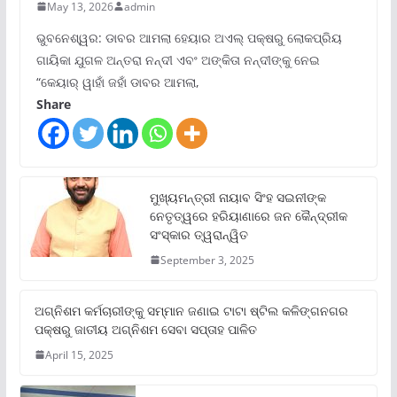
May 13, 2026
admin
ଭୁବନେଶ୍ୱର: ଡାବର ଆମଲା ହେୟାର ଅଏଲ୍ ପକ୍ଷରୁ ଲୋକପ୍ରିୟ
ଗାୟିକା ଯୁଗଳ ଅନ୍ତରା ନନ୍ଦୀ ଏବଂ ଅଙ୍କିତା ନନ୍ଦୀଙ୍କୁ ନେଇ
“କେୟାର୍ ୱାହାଁ ଜହାଁ ଡାବର ଆମଲା,
Share
ମୁଖ୍ୟମନ୍ତ୍ରୀ ନାୟାବ ସିଂହ ସଇନୀଙ୍କ
ନେତୃତ୍ୱରେ ହରିୟାଣାରେ ଜନ କୈନ୍ଦ୍ରୀକ
ସଂସ୍କାର ତ୍ୱରାନ୍ୱିତ
September 3, 2025
ଅଗ୍ନିଶମ କର୍ମଚାରୀଙ୍କୁ ସମ୍ମାନ ଜଣାଇ ଟାଟା ଷ୍ଟିଲ କଳିଙ୍ଗନଗର
ପକ୍ଷରୁ ଜାତୀୟ ଅଗ୍ନିଶମ ସେବା ସପ୍ତାହ ପାଳିତ
April 15, 2025