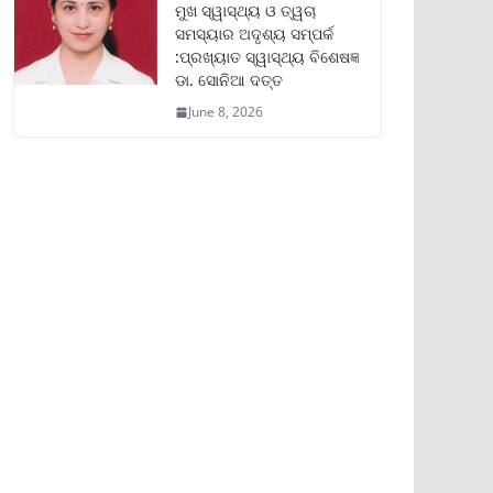
ମୁଖ ସ୍ୱାସ୍ଥ୍ୟ ଓ ତ୍ୱଚା
ସମସ୍ୟାର ଅଦୃଶ୍ୟ ସମ୍ପର୍କ
:ପ୍ରଖ୍ୟାତ ସ୍ୱାସ୍ଥ୍ୟ ବିଶେଷଜ୍ଞ
ଡା. ସୋନିଆ ଦତ୍ତ
June 8, 2026