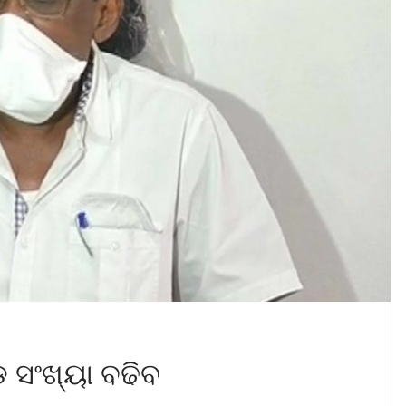
 ସଂଖ୍ୟା ବଢିବ