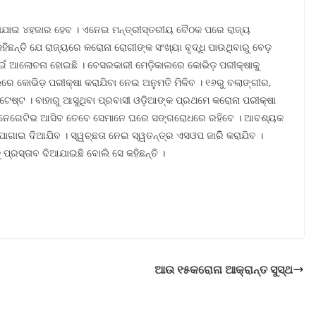
କରାଯାଇ ୪ହଜାର ହେବ । ଏନେଇ ମନ୍ତ୍ରୀସ୍ତରୀୟ ବୈଠକ ପରେ ରାଜ୍ୟ
କହିଛନ୍ତି ଯେ ରାଜ୍ୟରେ କରୋନା ରୋଗୀଙ୍କ ସଂଖ୍ୟା ବୃଦ୍ଧି ପାଉଥିବାରୁ ବେଡ଼
ଟ ପାଇଁ ଆଲୋଚନା ହୋଇଛି । ବେସରକାରୀ ମେଡ଼ିକାଲରେ କୋଭିଡ଼ ପରୀକ୍ଷାକୁ
ଲରେ କୋଭିଡ଼ ପରୀକ୍ଷା କରାଯିବା ନେଇ ଅନୁମତି ମିଳିବ । ୧୬ରୁ ବଲାଙ୍ଗୀର,
ଷ୍ଟ । ବାହାରୁ ଆସୁଥିବା ପ୍ରବାସୀ ଓଡ଼ିଆଙ୍କ ପ୍ରଥମେ କରୋନା ପରୀକ୍ଷା
ୋର୍ଟ ନେଗେଟିଭ ଆସିବ ତେବେ ସେମାନେ ଘରେ ସଙ୍ଗରୋଧରେ ରହିବେ । ଆବଶ୍ୟକ
ୋଗାଇ ଦିଆଯିବ । ସ୍ୱଚ୍ଛତା ନେଇ ସ୍ୱତନ୍ତ୍ର ଏସଓପ ଜାରିି କରାଯିବ ।
ପ୍ରସ୍ତାବ ଦିଆଯାଇଛି ବୋଲି ସେ କହିଛନ୍ତି ।
ଆଉ ୧୫କରୋନା ଆକ୍ରାନ୍ତ ସୁସ୍ଥ