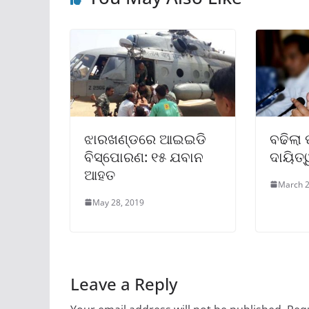
ଝାରଖଣ୍ଡରେ ଆଇଇଡି
ବଢିଲା
ବିସ୍ପୋରଣ: ୧୫ ଯବାନ
ଦାୟିତ୍
ଆହତ
March 2
May 28, 2019
Leave a Reply