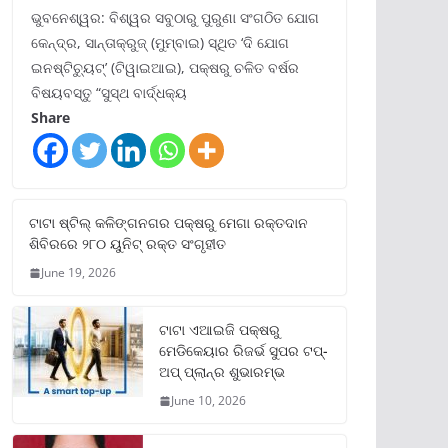
ଭୁବନେଶ୍ୱର: ବିଶ୍ୱର ସବୁଠାରୁ ପୁରୁଣା ସଂଗଠିତ ଯୋଗ
କେନ୍ଦ୍ର, ସାନ୍ତାକ୍ରୁଜ୍ (ମୁମ୍ବାଇ) ସ୍ଥିତ ‘ଦି ଯୋଗ
ଇନଷ୍ଟିଚ୍ୟୁଟ୍‌’ (ଟିୱାଇଆଇ), ପକ୍ଷରୁ ଚଳିତ ବର୍ଷର
ବିଷୟବସ୍ତୁ “ସୁସ୍ଥ ବାର୍ଦ୍ଧକ୍ୟ
Share
ଟାଟା ଷ୍ଟିଲ୍‌ କଳିଙ୍ଗନଗର ପକ୍ଷରୁ ମେଗା ରକ୍ତଦାନ
ଶିବିରରେ ୨୮୦ ୟୁନିଟ୍‌ ରକ୍ତ ସଂଗୃହୀତ
June 19, 2026
ଟାଟା ଏଆଇଜି ପକ୍ଷରୁ
ମେଡିକେୟାର ରିଜର୍ଭ ସୁପର ଟପ୍‌-
ଅପ୍ ପ୍ଲାନ୍‌ର ଶୁଭାରମ୍ଭ
June 10, 2026