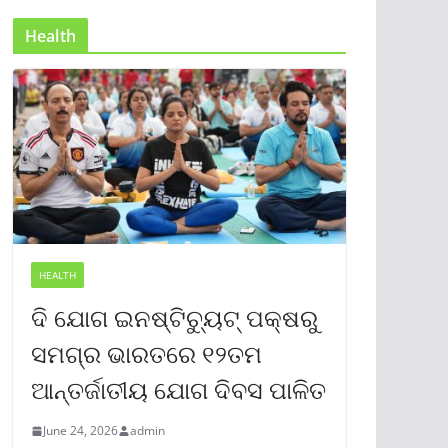
Health
HEALTH
ଦି ଯୋଗ ଇନଷ୍ଟିଚ୍ୟୁଟ୍ ପକ୍ଷରୁ
ସମଗ୍ର ଭାରତରେ ୧୨ତମ
ଆନ୍ତର୍ଜାତୀୟ ଯୋଗ ଦିବସ ପାଳିତ
June 24, 2026
admin