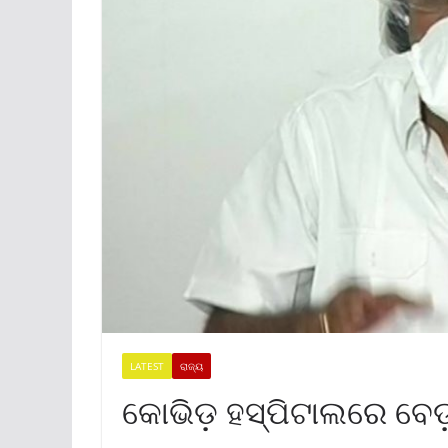
LATEST
ରାଜ୍ୟ
କୋଭିଡ଼ ହସ୍ପିଟାଲରେ ବେଡ଼