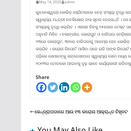
May 14, 2020
admin
ଭୁବନେଶ୍ୱର() କୋଭିଡ଼ ହସ୍ପିଟାଲରେ ବେଡ଼ ସଂଖ୍ୟା ବୃଦ୍ଧି 
ସ୍ୱାସ୍ଥ୍ୟ ମନ୍ତ୍ରୀ ନବକିଶୋର ଦାସ ସୂଚନା ଦେଇଛନ୍ତି । ସେ 
ସଂଖ୍ୟାକୁ ବୃଦ୍ଧି କରାଯିବ । ଏହାସହ ଦିନକୁ ୧୫ହଜାର ଟେଷ୍
ଅନୁମତି ମିଳିବ । ବଲାଙ୍ଗୀର, କୋରାପୁଟ ଓ ବାରିପଦା ମେଡ଼ିକା
୨୩ରେ କୋରାପୁଟ, ୩୧ରେ ବାରିପଦାରୁ ଆରମ୍ଭ ହେବ କୋଭିଡ଼ ଟେ
କରାଯିବ । କରୋନା ରିପୋର୍ଟ ଆସିବା ପରେ ଯଦି ତାଙ୍କ ରିପ
ପଡ଼ିଲେ ସେମାନଙ୍କୁ ସଙ୍ଗେସଙ୍ଗେ ସ୍ୱାସ୍ଥ୍ୟ ସେବା ମଧ୍ୟ ଯ
୨୦୧୩ର ଟୋବାକୋ ଆଇନକୁ ଦୃଢ଼ ଭାବେ କାର୍ଯ୍ୟକାରୀ କରିବାକୁ 
Share
କେନ୍ଦ୍ରାପଡାରେ ଆଉ ୧୩ କରୋନା ଆକ୍ରାନ୍ତ ଚିହ୍ନଟ
You May Also Like