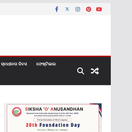
ସ୍ବାଧୀନତା ଦିବସ
ଫେଷ୍ଟିଭାଲ