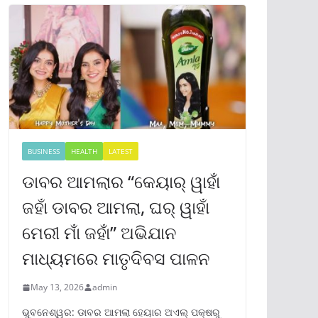
BUSINESS
HEALTH
LATEST
ଡାବର ଆମଲାର “କେୟାର୍ ୱାହାଁ
ଜହାଁ ଡାବର ଆମଲା, ଘର୍ ୱାହାଁ
ମେରୀ ମାଁ ଜହାଁ” ଅଭିଯାନ
ମାଧ୍ୟମରେ ମାତୃଦିବସ ପାଳନ
May 13, 2026
admin
ଭୁବନେଶ୍ୱର: ଡାବର ଆମଲା ହେୟାର ଅଏଲ୍ ପକ୍ଷରୁ