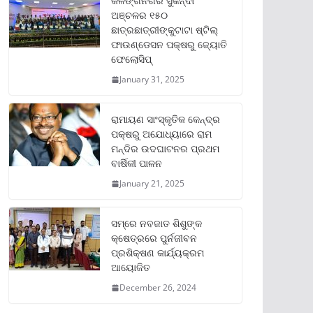
କଳିଙ୍ଗନଗର ସୁକିନ୍ଦା
ଅଞ୍ଚଳର ୧୫୦
ଛାତ୍ରଛାତ୍ରୀଙ୍କୁଟାଟା ଷ୍ଟିଲ୍
ଫାଉଣ୍ଡେସନ ପକ୍ଷରୁ ଜ୍ୟୋତି
ଫେଲୋସିପ୍‌
January 31, 2025
ରାମାୟଣ ସାଂସ୍କୃତିକ କେନ୍ଦ୍ର
ପକ୍ଷରୁ ଅଯୋଧ୍ୟାରେ ରାମ
ମନ୍ଦିର ଉଦଘାଟନର ପ୍ରଥମ
ବାର୍ଷିକୀ ପାଳନ
January 21, 2025
ସମ୍‌ରେ ନବଜାତ ଶିଶୁଙ୍କ
କ୍ଷେତ୍ରରେ ପୁର୍ନଜୀବନ
ପ୍ରଶିକ୍ଷଣ କାର୍ଯ୍ୟକ୍ରମ
ଆୟୋଜିତ
December 26, 2024