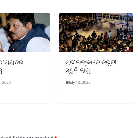
 ପଂଚାୟତର
ଶ୍ରୀଲଙ୍କାରେ ଜରୁରୀ
ୱ
ସ୍ଥିତି ଲାଗୁ
, 2020
July 13, 2022