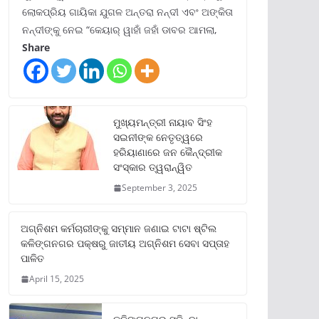
ଲୋକପ୍ରିୟ ଗାୟିକା ଯୁଗଳ ଅନ୍ତରା ନନ୍ଦୀ ଏବଂ ଅଙ୍କିତା
ନନ୍ଦୀଙ୍କୁ ନେଇ “କେୟାର୍ ୱାହାଁ ଜହାଁ ଡାବର ଆମଲା,
Share
ମୁଖ୍ୟମନ୍ତ୍ରୀ ନାୟାବ ସିଂହ
ସଇନୀଙ୍କ ନେତୃତ୍ୱରେ
ହରିୟାଣାରେ ଜନ କୈନ୍ଦ୍ରୀକ
ସଂସ୍କାର ତ୍ୱରାନ୍ୱିତ
September 3, 2025
ଅଗ୍ନିଶମ କର୍ମଚାରୀଙ୍କୁ ସମ୍ମାନ ଜଣାଇ ଟାଟା ଷ୍ଟିଲ
କଳିଙ୍ଗନଗର ପକ୍ଷରୁ ଜାତୀୟ ଅଗ୍ନିଶମ ସେବା ସପ୍ତାହ
ପାଳିତ
April 15, 2025