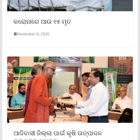
କରୋନାରେ ଆଉ ୧୫ ମୃତ
November 6, 2020
ଆଦିବାସୀ ଜିଲ୍ଲା ପାଇଁ କୃଷି ଉତ୍ପାଦନ