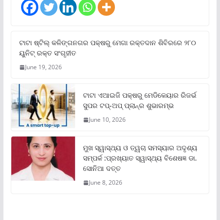
ଟାଟା ଷ୍ଟିଲ୍‌ କଳିଙ୍ଗନଗର ପକ୍ଷରୁ ମେଗା ରକ୍ତଦାନ ଶିବିରରେ ୨୮୦
ୟୁନିଟ୍‌ ରକ୍ତ ସଂଗୃହୀତ
June 19, 2026
ଟାଟା ଏଆଇଜି ପକ୍ଷରୁ ମେଡିକେୟାର ରିଜର୍ଭ
ସୁପର ଟପ୍‌-ଅପ୍ ପ୍ଲାନ୍‌ର ଶୁଭାରମ୍ଭ
June 10, 2026
ମୁଖ ସ୍ୱାସ୍ଥ୍ୟ ଓ ତ୍ୱଚା ସମସ୍ୟାର ଅଦୃଶ୍ୟ
ସମ୍ପର୍କ :ପ୍ରଖ୍ୟାତ ସ୍ୱାସ୍ଥ୍ୟ ବିଶେଷଜ୍ଞ ଡା.
ସୋନିଆ ଦତ୍ତ
June 8, 2026