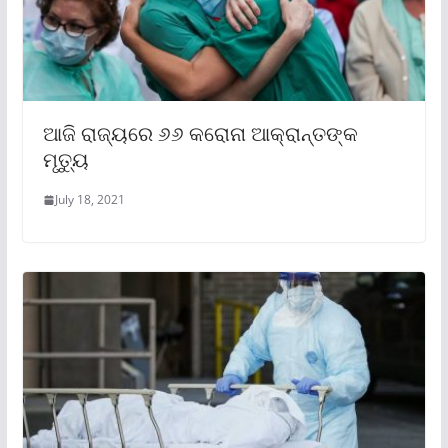
ଆଜି ରାଜ୍ୟରେ ୬୬ କରୋନା ଆକ୍ରାନ୍ତଙ୍କ
ମୃତ୍ୟୁ
July 18, 2021