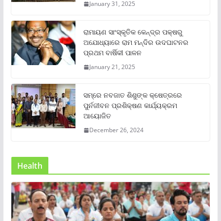
January 31, 2025
ରାମାୟଣ ସାଂସ୍କୃତିକ କେନ୍ଦ୍ର ପକ୍ଷରୁ
ଅଯୋଧ୍ୟାରେ ରାମ ମନ୍ଦିର ଉଦଘାଟନର
ପ୍ରଥମ ବାର୍ଷିକୀ ପାଳନ
January 21, 2025
ସମ୍‌ରେ ନବଜାତ ଶିଶୁଙ୍କ କ୍ଷେତ୍ରରେ
ପୁର୍ନଜୀବନ ପ୍ରଶିକ୍ଷଣ କାର୍ଯ୍ୟକ୍ରମ
ଆୟୋଜିତ
December 26, 2024
Health