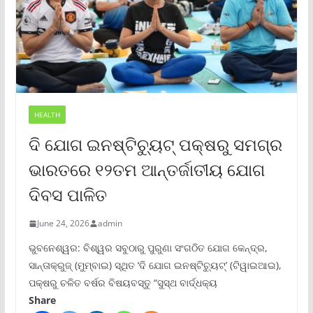
HEALTH
ଦି ଯୋଗ ଇନଷ୍ଟିଚ୍ୟୁଟ୍ ପକ୍ଷରୁ ସମଗ୍ର
ଭାରତରେ ୧୨ତମ ଆନ୍ତର୍ଜାତୀୟ ଯୋଗ
ଦିବସ ପାଳିତ
June 24, 2026
admin
ଭୁବନେଶ୍ୱର: ବିଶ୍ୱର ସବୁଠାରୁ ପୁରୁଣା ସଂଗଠିତ ଯୋଗ କେନ୍ଦ୍ର,
ସାନ୍ତାକ୍ରୁଜ୍ (ମୁମ୍ବାଇ) ସ୍ଥିତ ‘ଦି ଯୋଗ ଇନଷ୍ଟିଚ୍ୟୁଟ୍‌’ (ଟିୱାଇଆଇ),
ପକ୍ଷରୁ ଚଳିତ ବର୍ଷର ବିଷୟବସ୍ତୁ “ସୁସ୍ଥ ବାର୍ଦ୍ଧକ୍ୟ
Share