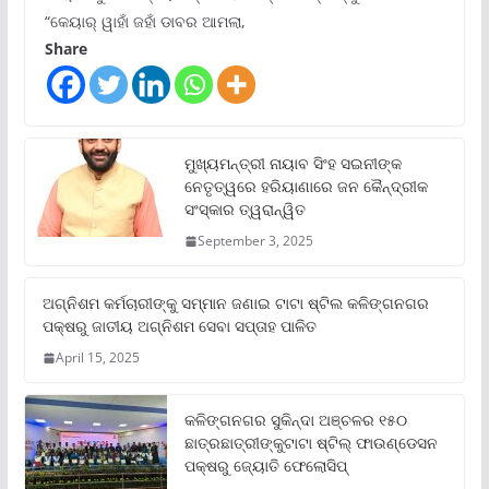
“କେୟାର୍ ୱାହାଁ ଜହାଁ ଡାବର ଆମଲା,
Share
ମୁଖ୍ୟମନ୍ତ୍ରୀ ନାୟାବ ସିଂହ ସଇନୀଙ୍କ
ନେତୃତ୍ୱରେ ହରିୟାଣାରେ ଜନ କୈନ୍ଦ୍ରୀକ
ସଂସ୍କାର ତ୍ୱରାନ୍ୱିତ
September 3, 2025
ଅଗ୍ନିଶମ କର୍ମଚାରୀଙ୍କୁ ସମ୍ମାନ ଜଣାଇ ଟାଟା ଷ୍ଟିଲ କଳିଙ୍ଗନଗର
ପକ୍ଷରୁ ଜାତୀୟ ଅଗ୍ନିଶମ ସେବା ସପ୍ତାହ ପାଳିତ
April 15, 2025
କଳିଙ୍ଗନଗର ସୁକିନ୍ଦା ଅଞ୍ଚଳର ୧୫୦
ଛାତ୍ରଛାତ୍ରୀଙ୍କୁଟାଟା ଷ୍ଟିଲ୍ ଫାଉଣ୍ଡେସନ
ପକ୍ଷରୁ ଜ୍ୟୋତି ଫେଲୋସିପ୍‌