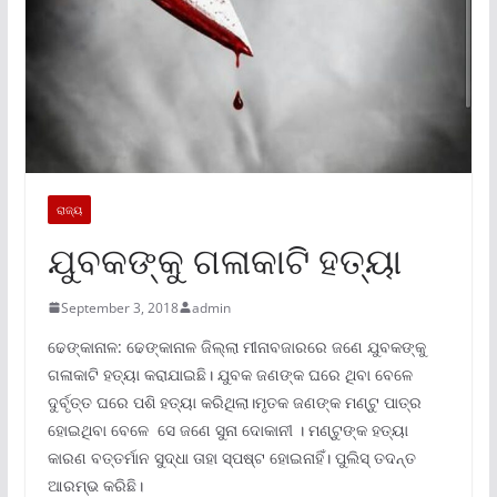
ରାଜ୍ୟ
ଯୁବକଙ୍କୁ ଗଳାକାଟି ହତ୍ୟା
September 3, 2018
admin
ଢେଙ୍କାନାଳ: ଢେଙ୍କାନାଳ ଜିଲ୍ଲା ମୀନାବଜାରରେ ଜଣେ ଯୁବକଙ୍କୁ
ଗଳାକାଟି ହତ୍ୟା କରାଯାଇଛି। ଯୁବକ ଜଣଙ୍କ ଘରେ ଥିବା ବେଳେ
ଦୁର୍ବୃତ୍ତ ଘରେ ପଶି ହତ୍ୟା କରିଥିଲା।ମୃତକ ଜଣଙ୍କ ମଣ୍ଟୁ ପାତ୍ର
ହୋଇଥିବା ବେଳେ ସେ ଜଣେ ସୁନା ଦୋକାନୀ । ମଣ୍ଟୁଙ୍କ ହତ୍ୟା
କାରଣ ବତ୍ତର୍ମାନ ସୁଦ୍ଧା ତାହା ସ୍ପଷ୍ଟ ହୋଇନାହିଁ। ପୁଲିସ୍‌ ତଦନ୍ତ
ଆରମ୍ଭ କରିଛି।