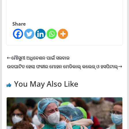
Share
ମୌସୁମୀ ଅଧିବେଶନ ପାଇଁ ସଜବାଜ
ଉଦଘାଟିତ ହେଲା ଫକୀର ମୋହନ ମେଡିକାଲ୍ କଲେଜ୍‌ ଓ ହସପିଟାଲ୍‌
You May Also Like