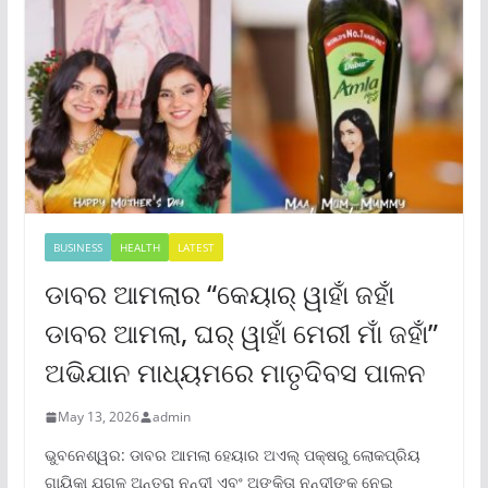
BUSINESS
HEALTH
LATEST
ଡାବର ଆମଲାର “କେୟାର୍ ୱାହାଁ ଜହାଁ
ଡାବର ଆମଲା, ଘର୍ ୱାହାଁ ମେରୀ ମାଁ ଜହାଁ”
ଅଭିଯାନ ମାଧ୍ୟମରେ ମାତୃଦିବସ ପାଳନ
May 13, 2026
admin
ଭୁବନେଶ୍ୱର: ଡାବର ଆମଲା ହେୟାର ଅଏଲ୍ ପକ୍ଷରୁ ଲୋକପ୍ରିୟ
ଗାୟିକା ଯୁଗଳ ଅନ୍ତରା ନନ୍ଦୀ ଏବଂ ଅଙ୍କିତା ନନ୍ଦୀଙ୍କୁ ନେଇ