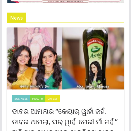
News
BUSINESS
HEALTH
LATEST
ଡାବର ଆମଲାର “କେୟାର୍ ୱାହାଁ ଜହାଁ
ଡାବର ଆମଲା, ଘର୍ ୱାହାଁ ମେରୀ ମାଁ ଜହାଁ”