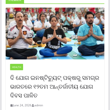
HEALTH
ଦି ଯୋଗ ଇନଷ୍ଟିଚ୍ୟୁଟ୍ ପକ୍ଷରୁ ସମଗ୍ର
ଭାରତରେ ୧୨ତମ ଆନ୍ତର୍ଜାତୀୟ ଯୋଗ
ଦିବସ ପାଳିତ
June 24, 2026
admin