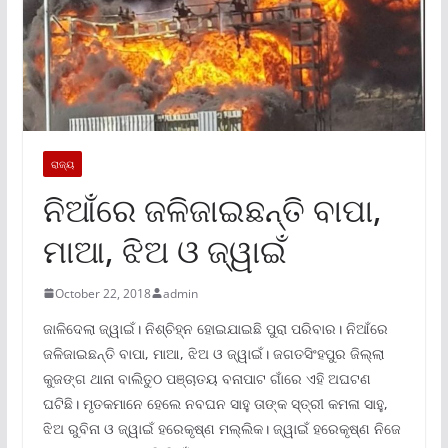
ରାଜ୍ୟ
ନିଆଁରେ ଜଳିଜାଇଛନ୍ତି ବାପା,
ମାଆ, ଝିଅ ଓ ଜ୍ୱାଇଁ
October 22, 2018
admin
ଜାଳିଦେଲା ଜ୍ୱାଇଁ। ନିଶ୍ଚିହ୍ନ ହୋଇଯାଇଛି ପୁରା ପରିବାର। ନିଆଁରେ
ଜଳିଜାଇଛନ୍ତି ବାପା, ମାଆ, ଝିଅ ଓ ଜ୍ୱାଇଁ। ଜଗତସିଂହପୁର ଜିଲ୍ଲା
କୁଜଙ୍ଗ ଥାନା ବାଲିତୁଠ ପଞ୍ଚାତୟ ବନାପାଟ ଗାଁରେ ଏହି ଅଘଟଣ
ଘଟିଛି। ମୃତକମାନେ ହେଲେ ନବଘନ ସାହୁ ତାଙ୍କ ସ୍ତ୍ରୀ କମଳା ସାହୁ,
ଝିଅ ରୁବିନା ଓ ଜ୍ୱାଇଁ ହରେକୃଷ୍ଣ ମଲ୍ଲିକ। ଜ୍ୱାଇଁ ହରେକୃଷ୍ଣ ନିଜେ