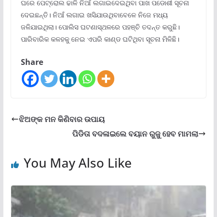
ଘରେ ପେଟ୍ରୋଲ ଢାଳି ନିଆଁ ଲଗାଇଦେଇଥିବା ପାଖ ପଡୋଶୀ ସୂଚନା
ଦେଇଛନ୍ତି। ନିଆଁ ଲଗାଇ ଖସିଯାଉଥିବାବେଳେ ନିଜେ ମଧ୍ୟ
ଜଳିଯାଇଥିଲା। ପୋଲିସ ଘଟଣାସ୍ଥଳରେ ପହଞ୍ଚି ତଦନ୍ତ କରୁଛି।
ପାରିବାରିକ କଳହକୁ ନେଇ ଏପରି କାଣ୍ଡ ଘଟିଥିବା ସୂଚନା ମିଳିଛି।
Share
ଝିଅଙ୍କ ମନ କିଣିବାର ଉପାୟ
ପିଡିତା ବଦଳାଇଲେ ବୟାନ ରୁଜୁ ହେବ ମାମଲା
You May Also Like