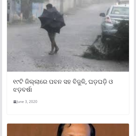
୧୯ଟି ଜିଲ୍ଲାରେ ପବନ ସହ ବିଜୁଳି, ଘଡ଼ଘଡ଼ି ଓ
ଝଡ଼ବର୍ଷା
June 3, 2020