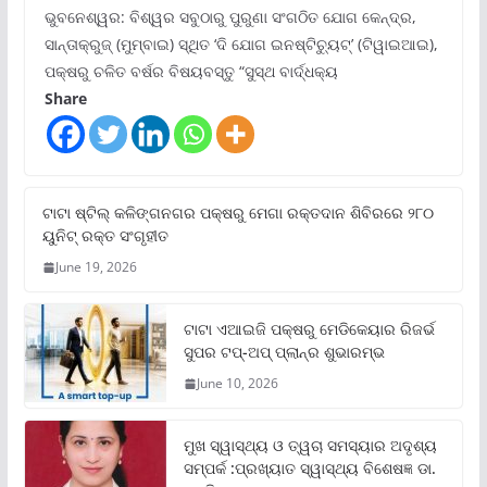
ଭୁବନେଶ୍ୱର: ବିଶ୍ୱର ସବୁଠାରୁ ପୁରୁଣା ସଂଗଠିତ ଯୋଗ କେନ୍ଦ୍ର,
ସାନ୍ତାକ୍ରୁଜ୍ (ମୁମ୍ବାଇ) ସ୍ଥିତ ‘ଦି ଯୋଗ ଇନଷ୍ଟିଚ୍ୟୁଟ୍‌’ (ଟିୱାଇଆଇ),
ପକ୍ଷରୁ ଚଳିତ ବର୍ଷର ବିଷୟବସ୍ତୁ “ସୁସ୍ଥ ବାର୍ଦ୍ଧକ୍ୟ
Share
ଟାଟା ଷ୍ଟିଲ୍‌ କଳିଙ୍ଗନଗର ପକ୍ଷରୁ ମେଗା ରକ୍ତଦାନ ଶିବିରରେ ୨୮୦
ୟୁନିଟ୍‌ ରକ୍ତ ସଂଗୃହୀତ
June 19, 2026
ଟାଟା ଏଆଇଜି ପକ୍ଷରୁ ମେଡିକେୟାର ରିଜର୍ଭ
ସୁପର ଟପ୍‌-ଅପ୍ ପ୍ଲାନ୍‌ର ଶୁଭାରମ୍ଭ
June 10, 2026
ମୁଖ ସ୍ୱାସ୍ଥ୍ୟ ଓ ତ୍ୱଚା ସମସ୍ୟାର ଅଦୃଶ୍ୟ
ସମ୍ପର୍କ :ପ୍ରଖ୍ୟାତ ସ୍ୱାସ୍ଥ୍ୟ ବିଶେଷଜ୍ଞ ଡା.