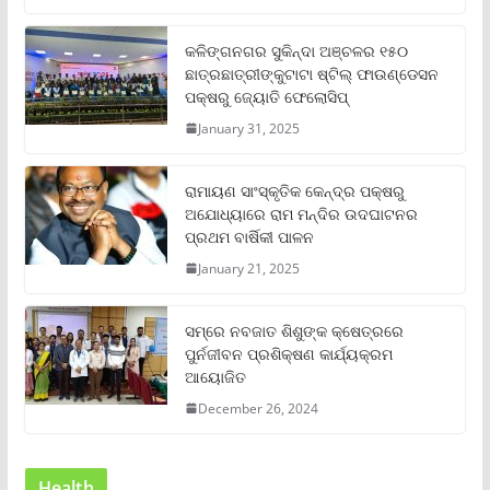
କଳିଙ୍ଗନଗର ସୁକିନ୍ଦା ଅଞ୍ଚଳର ୧୫୦
ଛାତ୍ରଛାତ୍ରୀଙ୍କୁଟାଟା ଷ୍ଟିଲ୍ ଫାଉଣ୍ଡେସନ
ପକ୍ଷରୁ ଜ୍ୟୋତି ଫେଲୋସିପ୍‌
January 31, 2025
ରାମାୟଣ ସାଂସ୍କୃତିକ କେନ୍ଦ୍ର ପକ୍ଷରୁ
ଅଯୋଧ୍ୟାରେ ରାମ ମନ୍ଦିର ଉଦଘାଟନର
ପ୍ରଥମ ବାର୍ଷିକୀ ପାଳନ
January 21, 2025
ସମ୍‌ରେ ନବଜାତ ଶିଶୁଙ୍କ କ୍ଷେତ୍ରରେ
ପୁର୍ନଜୀବନ ପ୍ରଶିକ୍ଷଣ କାର୍ଯ୍ୟକ୍ରମ
ଆୟୋଜିତ
December 26, 2024
Health