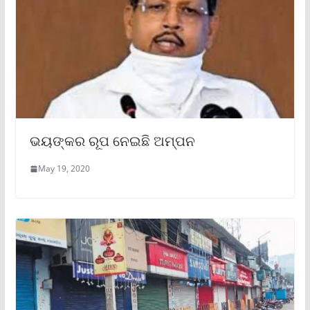
ଭୟଙ୍କର ରୂପ ନେଇଛି ଅମ୍ପନ
May 19, 2020