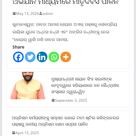
ଅଭିଯାନ ମାଧ୍ୟମରେ ମାତୃଦିବସ ପାଳନ
May 13, 2026
admin
ଭୁବନେଶ୍ୱର: ଡାବର ଆମଲା ହେୟାର ଅଏଲ୍ ପକ୍ଷରୁ ଲୋକପ୍ରିୟ
ଗାୟିକା ଯୁଗଳ ଅନ୍ତରା ନନ୍ଦୀ ଏବଂ ଅଙ୍କିତା ନନ୍ଦୀଙ୍କୁ ନେଇ
“କେୟାର୍ ୱାହାଁ ଜହାଁ ଡାବର ଆମଲା,
Share
ମୁଖ୍ୟମନ୍ତ୍ରୀ ନାୟାବ ସିଂହ ସଇନୀଙ୍କ
ନେତୃତ୍ୱରେ ହରିୟାଣାରେ ଜନ କୈନ୍ଦ୍ରୀକ
ସଂସ୍କାର ତ୍ୱରାନ୍ୱିତ
September 3, 2025
ଅଗ୍ନିଶମ କର୍ମଚାରୀଙ୍କୁ ସମ୍ମାନ ଜଣାଇ ଟାଟା ଷ୍ଟିଲ କଳିଙ୍ଗନଗର
ପକ୍ଷରୁ ଜାତୀୟ ଅଗ୍ନିଶମ ସେବା ସପ୍ତାହ ପାଳିତ
April 15, 2025