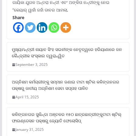
ଗାୟିକା ଯୁଗଳ ଅନ୍ତରା ନନ୍ଦୀ ଏବଂ ଅଙ୍କିତା ନନ୍ଦୀଙ୍କୁ ନେଇ
“କେୟାର୍ ୱାହାଁ ଜହାଁ ଡାବର ଆମଲା,
Share
ମୁଖ୍ୟମନ୍ତ୍ରୀ ନାୟାବ ସିଂହ ସଇନୀଙ୍କ ନେତୃତ୍ୱରେ ହରିୟାଣାରେ ଜନ
କୈନ୍ଦ୍ରୀକ ସଂସ୍କାର ତ୍ୱରାନ୍ୱିତ
September 3, 2025
ଅଗ୍ନିଶମ କର୍ମଚାରୀଙ୍କୁ ସମ୍ମାନ ଜଣାଇ ଟାଟା ଷ୍ଟିଲ କଳିଙ୍ଗନଗର
ପକ୍ଷରୁ ଜାତୀୟ ଅଗ୍ନିଶମ ସେବା ସପ୍ତାହ ପାଳିତ
April 15, 2025
କଳିଙ୍ଗନଗର ସୁକିନ୍ଦା ଅଞ୍ଚଳର ୧୫୦ ଛାତ୍ରଛାତ୍ରୀଙ୍କୁଟାଟା ଷ୍ଟିଲ୍
ଫାଉଣ୍ଡେସନ ପକ୍ଷରୁ ଜ୍ୟୋତି ଫେଲୋସିପ୍‌
January 31, 2025