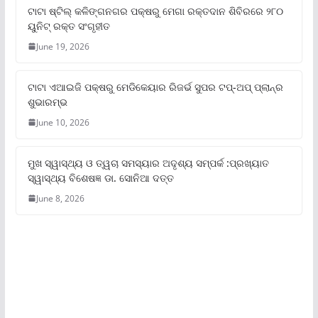
ଟାଟା ଷ୍ଟିଲ୍‌ କଳିଙ୍ଗନଗର ପକ୍ଷରୁ ମେଗା ରକ୍ତଦାନ ଶିବିରରେ ୨୮୦
ୟୁନିଟ୍‌ ରକ୍ତ ସଂଗୃହୀତ
June 19, 2026
ଟାଟା ଏଆଇଜି ପକ୍ଷରୁ ମେଡିକେୟାର ରିଜର୍ଭ ସୁପର ଟପ୍‌-ଅପ୍ ପ୍ଲାନ୍‌ର
ଶୁଭାରମ୍ଭ
June 10, 2026
ମୁଖ ସ୍ୱାସ୍ଥ୍ୟ ଓ ତ୍ୱଚା ସମସ୍ୟାର ଅଦୃଶ୍ୟ ସମ୍ପର୍କ :ପ୍ରଖ୍ୟାତ
ସ୍ୱାସ୍ଥ୍ୟ ବିଶେଷଜ୍ଞ ଡା. ସୋନିଆ ଦତ୍ତ
June 8, 2026