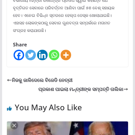
ବିଭାଗୀୟ ମନ୍ତ୍ରୀ ରଣେନ୍ଦ୍ର ପ୍ରତାପ ସ୍ୱାଇଁ କହିଛନ୍ତି ଯେ
ବୃତ୍ତିଗତ ସେବାରେ ପରିବର୍ତ୍ତନ ଆଣିବା ପାଇଁ ୫ଞ ବେଶ୍ ସହାୟକ
ହେବ। ଏନେଇ ବିଭିନ୍ନ ସ୍ତରରେ ହେଲ୍ପ ଡେସ୍କ ଖୋଲାଯାଇଛି।
ଏହାସହ ଲୋକଙ୍କଠାରୁ ସେବାର ଗୁଣବତ୍ତା ସମ୍ପର୍କରେ ମତାମତ
ସଂଗ୍ରହ କରାଯାଉଛି।
Share
ନିଜକୁ ଜାଳିଦେଲେ ବିଜେଡି ନେତ୍ରୀ
ପ୍ରକାଶ ପାଇଲା ମନ୍ତ୍ରୀଙ୍କ ସମ୍ପତ୍ତି ତାଲିକା
You May Also Like