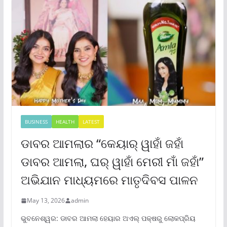
BUSINESS
HEALTH
LATEST
ଡାବର ଆମଲାର “କେୟାର୍ ୱାହାଁ ଜହାଁ
ଡାବର ଆମଲା, ଘର୍ ୱାହାଁ ମେରୀ ମାଁ ଜହାଁ”
ଅଭିଯାନ ମାଧ୍ୟମରେ ମାତୃଦିବସ ପାଳନ
May 13, 2026
admin
ଭୁବନେଶ୍ୱର: ଡାବର ଆମଲା ହେୟାର ଅଏଲ୍ ପକ୍ଷରୁ ଲୋକପ୍ରିୟ