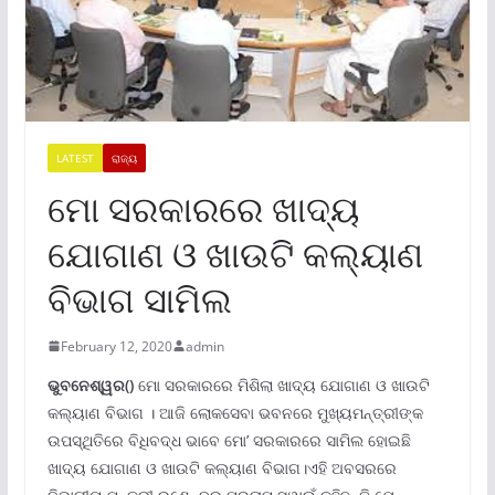
LATEST
ରାଜ୍ୟ
ମୋ ସରକାରରେ ଖାଦ୍ୟ
ଯୋଗାଣ ଓ ଖାଉଟି କଲ୍ୟାଣ
ବିଭାଗ ସାମିଲ
February 12, 2020
admin
ଭୁବନେଶ୍ୱର()
ମୋ ସରକାରରେ ମିଶିଲା ଖାଦ୍ୟ ଯୋଗାଣ ଓ ଖାଉଟି
କଲ୍ୟାଣ ବିଭାଗ । ଆଜି ଲୋକସେବା ଭବନରେ ମୁଖ୍ୟମନ୍ତ୍ରୀଙ୍କ
ଉପସ୍ଥିତିରେ ବିଧିବଦ୍ଧ ଭାବେ ମୋ’ ସରକାରରେ ସାମିଲ ହୋଇଛି
ଖାଦ୍ୟ ଯୋଗାଣ ଓ ଖାଉଟି କଲ୍ୟାଣ ବିଭାଗ।ଏହି ଅବସରରେ