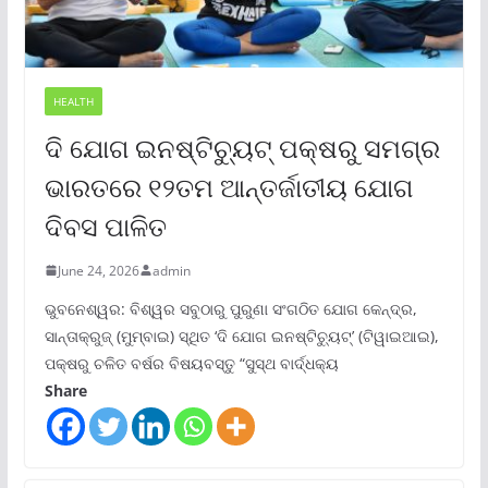
HEALTH
ଦି ଯୋଗ ଇନଷ୍ଟିଚ୍ୟୁଟ୍ ପକ୍ଷରୁ ସମଗ୍ର
ଭାରତରେ ୧୨ତମ ଆନ୍ତର୍ଜାତୀୟ ଯୋଗ
ଦିବସ ପାଳିତ
June 24, 2026
admin
ଭୁବନେଶ୍ୱର: ବିଶ୍ୱର ସବୁଠାରୁ ପୁରୁଣା ସଂଗଠିତ ଯୋଗ କେନ୍ଦ୍ର,
ସାନ୍ତାକ୍ରୁଜ୍ (ମୁମ୍ବାଇ) ସ୍ଥିତ ‘ଦି ଯୋଗ ଇନଷ୍ଟିଚ୍ୟୁଟ୍‌’ (ଟିୱାଇଆଇ),
ପକ୍ଷରୁ ଚଳିତ ବର୍ଷର ବିଷୟବସ୍ତୁ “ସୁସ୍ଥ ବାର୍ଦ୍ଧକ୍ୟ
Share