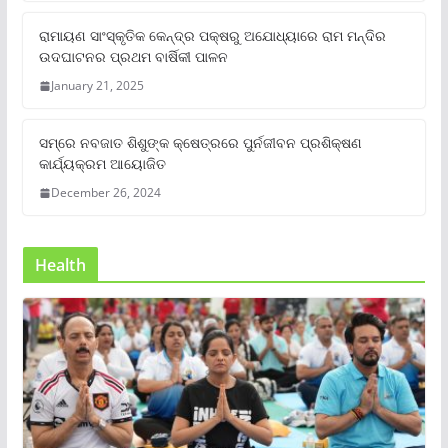
ରାମାୟଣ ସାଂସ୍କୃତିକ କେନ୍ଦ୍ର ପକ୍ଷରୁ ଅଯୋଧ୍ୟାରେ ରାମ ମନ୍ଦିର
ଉଦଘାଟନର ପ୍ରଥମ ବାର୍ଷିକୀ ପାଳନ
January 21, 2025
ସମ୍‌ରେ ନବଜାତ ଶିଶୁଙ୍କ କ୍ଷେତ୍ରରେ ପୁର୍ନଜୀବନ ପ୍ରଶିକ୍ଷଣ
କାର୍ଯ୍ୟକ୍ରମ ଆୟୋଜିତ
December 26, 2024
Health