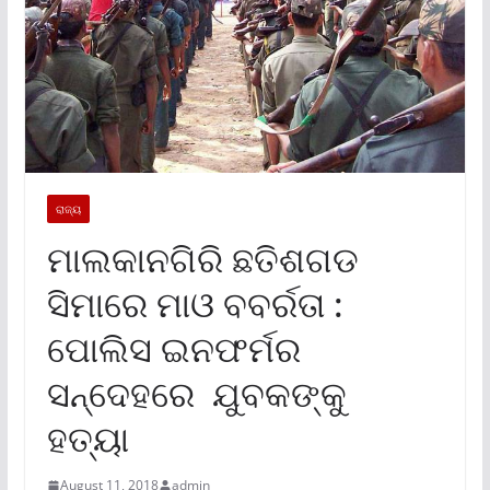
ରାଜ୍ୟ
ମାଲକାନଗିରି ଛତିଶଗଡ
ସିମାରେ ମାଓ ବବର୍ରତା :
ପୋଲିସ ଇନଫର୍ମର
ସନ୍ଦେହରେ ଯୁବକଙ୍କୁ
ହତ୍ୟା
August 11, 2018
admin