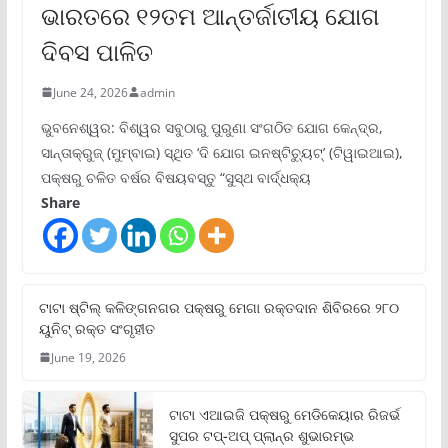
ଭାରତରେ ୧୨ତମ ଆନ୍ତର୍ଜାତୀୟ ଯୋଗ
ଦିବସ ପାଳିତ
June 24, 2026
admin
ଭୁବନେଶ୍ୱର: ବିଶ୍ୱର ସବୁଠାରୁ ପୁରୁଣା ସଂଗଠିତ ଯୋଗ କେନ୍ଦ୍ର,
ସାନ୍ତାକ୍ରୁଜ୍ (ମୁମ୍ବାଇ) ସ୍ଥିତ ‘ଦି ଯୋଗ ଇନଷ୍ଟିଚ୍ୟୁଟ୍‌’ (ଟିୱାଇଆଇ),
ପକ୍ଷରୁ ଚଳିତ ବର୍ଷର ବିଷୟବସ୍ତୁ “ସୁସ୍ଥ ବାର୍ଦ୍ଧକ୍ୟ
Share
ଟାଟା ଷ୍ଟିଲ୍‌ କଳିଙ୍ଗନଗର ପକ୍ଷରୁ ମେଗା ରକ୍ତଦାନ ଶିବିରରେ ୨୮୦
ୟୁନିଟ୍‌ ରକ୍ତ ସଂଗୃହୀତ
June 19, 2026
ଟାଟା ଏଆଇଜି ପକ୍ଷରୁ ମେଡିକେୟାର ରିଜର୍ଭ
ସୁପର ଟପ୍‌-ଅପ୍ ପ୍ଲାନ୍‌ର ଶୁଭାରମ୍ଭ