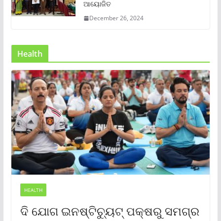
ଆୟୋଜିତ
December 26, 2024
Health
HEALTH
ଦି ଯୋଗ ଇନଷ୍ଟିଚ୍ୟୁଟ୍ ପକ୍ଷରୁ ସମଗ୍ର