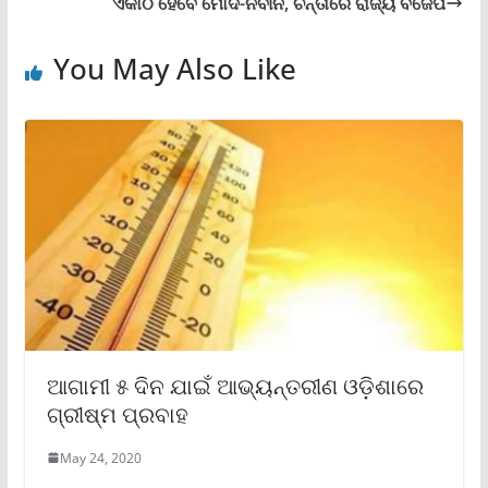
ଏକାଠି ହେବେ ମୋଦି-ନବୀନ, ଚିନ୍ତାରେ ରାଜ୍ୟ ବିଜେପି
You May Also Like
ଆଗାମୀ ୫ ଦିନ ଯାଇଁ ଆଭ୍ୟନ୍ତରୀଣ ଓଡ଼ିଶାରେ
ଗ୍ରୀଷ୍ମ ପ୍ରବାହ
May 24, 2020