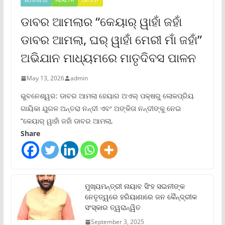
BUSINESS
HEALTH
LATEST
ଡାବର ଆମଲାର “କେୟାର୍ ୱାହାଁ ଜହାଁ
ଡାବର ଆମଲା, ଘର୍ ୱାହାଁ ମେରୀ ମାଁ ଜହାଁ”
ଅଭିଯାନ ମାଧ୍ୟମରେ ମାତୃଦିବସ ପାଳନ
May 13, 2026
admin
ଭୁବନେଶ୍ୱର: ଡାବର ଆମଲା ହେୟାର ଅଏଲ୍ ପକ୍ଷରୁ ଲୋକପ୍ରିୟ
ଗାୟିକା ଯୁଗଳ ଅନ୍ତରା ନନ୍ଦୀ ଏବଂ ଅଙ୍କିତା ନନ୍ଦୀଙ୍କୁ ନେଇ
“କେୟାର୍ ୱାହାଁ ଜହାଁ ଡାବର ଆମଲା,
Share
ମୁଖ୍ୟମନ୍ତ୍ରୀ ନାୟାବ ସିଂହ ସଇନୀଙ୍କ
ନେତୃତ୍ୱରେ ହରିୟାଣାରେ ଜନ କୈନ୍ଦ୍ରୀକ
ସଂସ୍କାର ତ୍ୱରାନ୍ୱିତ
September 3, 2025