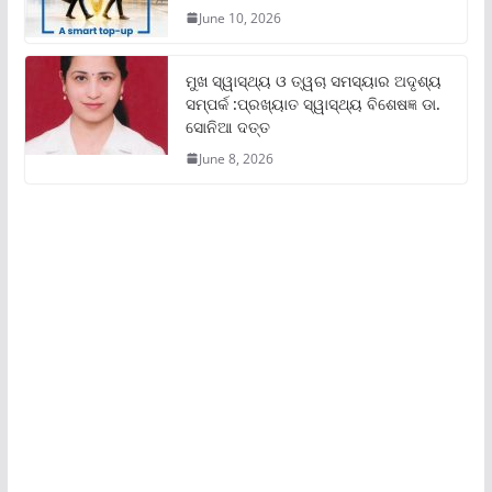
June 10, 2026
ମୁଖ ସ୍ୱାସ୍ଥ୍ୟ ଓ ତ୍ୱଚା ସମସ୍ୟାର ଅଦୃଶ୍ୟ
ସମ୍ପର୍କ :ପ୍ରଖ୍ୟାତ ସ୍ୱାସ୍ଥ୍ୟ ବିଶେଷଜ୍ଞ ଡା.
ସୋନିଆ ଦତ୍ତ
June 8, 2026