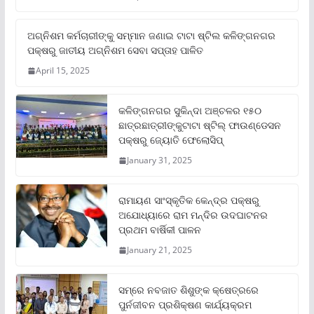
ଅଗ୍ନିଶମ କର୍ମଚାରୀଙ୍କୁ ସମ୍ମାନ ଜଣାଇ ଟାଟା ଷ୍ଟିଲ କଳିଙ୍ଗନଗର
ପକ୍ଷରୁ ଜାତୀୟ ଅଗ୍ନିଶମ ସେବା ସପ୍ତାହ ପାଳିତ
April 15, 2025
କଳିଙ୍ଗନଗର ସୁକିନ୍ଦା ଅଞ୍ଚଳର ୧୫୦
ଛାତ୍ରଛାତ୍ରୀଙ୍କୁଟାଟା ଷ୍ଟିଲ୍ ଫାଉଣ୍ଡେସନ
ପକ୍ଷରୁ ଜ୍ୟୋତି ଫେଲୋସିପ୍‌
January 31, 2025
ରାମାୟଣ ସାଂସ୍କୃତିକ କେନ୍ଦ୍ର ପକ୍ଷରୁ
ଅଯୋଧ୍ୟାରେ ରାମ ମନ୍ଦିର ଉଦଘାଟନର
ପ୍ରଥମ ବାର୍ଷିକୀ ପାଳନ
January 21, 2025
ସମ୍‌ରେ ନବଜାତ ଶିଶୁଙ୍କ କ୍ଷେତ୍ରରେ
ପୁର୍ନଜୀବନ ପ୍ରଶିକ୍ଷଣ କାର୍ଯ୍ୟକ୍ରମ