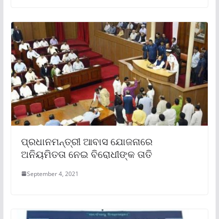
ପ୍ରଧାନମନ୍ତ୍ରୀ ଆବାସ ଯୋଜନାରେ
ଅନିୟମିତତା ନେଇ ବିରୋଧୀଙ୍କ ତାତି
September 4, 2021