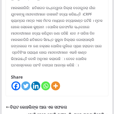
ମାଲକାନାଗିରି: ଛତିଶଗଡ ଦାନ୍ତେୱାଡା ଜିଲ୍ଲା ବଡେଗୁଡରା ଗାଁର
ଯୁବକଙ୍କୁ ମାଓବାଦୀମାନେ ଗଳାକାଟି ହତ୍ୟା କରିଛନ୍ତି ।CRPF
କ୍ୟାମ୍ପର ମାତ୍ର ୨ଶହ ମିଟର ମଧ୍ୟରେ ହତ୍ୟାକାଣ୍ଡ ଘଟିଛି । ମୃତକ
ହେଲେ ଲୋକେଶ କୁଞ୍ଜାମ । ପୋଲିସ ଇନଫର୍ମର ସନ୍ଦେହରେ
ମାଓବାଦୀମାନେ ହତ୍ୟା କରିଥିବା ଜଣା ପଡିଛି ।ଗତ ୬ ତାରିଖ ଦିନ
ମାଲକାନଗିରି ଛତିଶଗଡ ସିମାନ୍ତ ସୁକୁମା ଜିଲ୍ଲାର ଗୋଲାପାଲ୍ଲି
ଜଙ୍ଗଲରେ ୧୫ ଜଣ ନକ୍ସଲ ପୋଲିସ ଗୁଳିରେ ପ୍ରାଣ ହରାଇବା ପରେ
ପ୍ରତିହିଂସା ପରାୟଣ ହୋଇ ମାଓବାଦୀମାନେ ଏଭଳି କାଣ୍ଡ
ଭିଆଇଛନ୍ତି ବୋଳି ଅନୁମାନ କରାାଉଛି ା ତେବେ ପୋଲିସ
ଘଟଣାସ୍ତଳରେ ପହଂଚି ତନାଘନା ଆରମ୍ଭ କରିଛି ା
Share
ବିରାଟ କୋହଲିଙ୍କ ଆଉ ଏକ ସଫଳତା