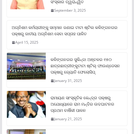
ସଂସ୍କାର ତ୍ୱରାନ୍ୱିତ
September 3, 2025
ଅଗ୍ନିଶମ କର୍ମଚାରୀଙ୍କୁ ସମ୍ମାନ ଜଣାଇ ଟାଟା ଷ୍ଟିଲ କଳିଙ୍ଗନଗର
ପକ୍ଷରୁ ଜାତୀୟ ଅଗ୍ନିଶମ ସେବା ସପ୍ତାହ ପାଳିତ
April 15, 2025
କଳିଙ୍ଗନଗର ସୁକିନ୍ଦା ଅଞ୍ଚଳର ୧୫୦
ଛାତ୍ରଛାତ୍ରୀଙ୍କୁଟାଟା ଷ୍ଟିଲ୍ ଫାଉଣ୍ଡେସନ
ପକ୍ଷରୁ ଜ୍ୟୋତି ଫେଲୋସିପ୍‌
January 31, 2025
ରାମାୟଣ ସାଂସ୍କୃତିକ କେନ୍ଦ୍ର ପକ୍ଷରୁ
ଅଯୋଧ୍ୟାରେ ରାମ ମନ୍ଦିର ଉଦଘାଟନର
ପ୍ରଥମ ବାର୍ଷିକୀ ପାଳନ
January 21, 2025