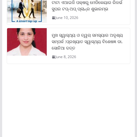
ଟାଟା ଏଆଇଜି ପକ୍ଷରୁ ମେଡିକେୟାର ରିଜର୍ଭ
ସୁପର ଟପ୍‌-ଅପ୍ ପ୍ଲାନ୍‌ର ଶୁଭାରମ୍ଭ
June 10, 2026
ମୁଖ ସ୍ୱାସ୍ଥ୍ୟ ଓ ତ୍ୱଚା ସମସ୍ୟାର ଅଦୃଶ୍ୟ
ସମ୍ପର୍କ :ପ୍ରଖ୍ୟାତ ସ୍ୱାସ୍ଥ୍ୟ ବିଶେଷଜ୍ଞ ଡା.
ସୋନିଆ ଦତ୍ତ
June 8, 2026