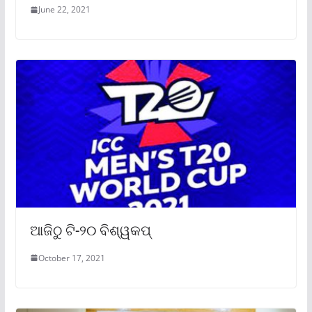
June 22, 2021
ଆଜିଠୁ ଟି-୨୦ ବିଶ୍ୱକପ୍
October 17, 2021