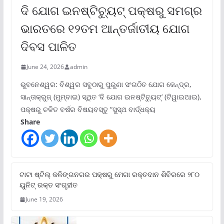
ଦି ଯୋଗ ଇନଷ୍ଟିଚ୍ୟୁଟ୍ ପକ୍ଷରୁ ସମଗ୍ର
ଭାରତରେ ୧୨ତମ ଆନ୍ତର୍ଜାତୀୟ ଯୋଗ
ଦିବସ ପାଳିତ
June 24, 2026
admin
ଭୁବନେଶ୍ୱର: ବିଶ୍ୱର ସବୁଠାରୁ ପୁରୁଣା ସଂଗଠିତ ଯୋଗ କେନ୍ଦ୍ର,
ସାନ୍ତାକ୍ରୁଜ୍ (ମୁମ୍ବାଇ) ସ୍ଥିତ ‘ଦି ଯୋଗ ଇନଷ୍ଟିଚ୍ୟୁଟ୍‌’ (ଟିୱାଇଆଇ),
ପକ୍ଷରୁ ଚଳିତ ବର୍ଷର ବିଷୟବସ୍ତୁ “ସୁସ୍ଥ ବାର୍ଦ୍ଧକ୍ୟ
Share
ଟାଟା ଷ୍ଟିଲ୍‌ କଳିଙ୍ଗନଗର ପକ୍ଷରୁ ମେଗା ରକ୍ତଦାନ ଶିବିରରେ ୨୮୦
ୟୁନିଟ୍‌ ରକ୍ତ ସଂଗୃହୀତ
June 19, 2026