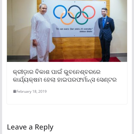
କ୍ରୀଡ଼ାର ବିକାଶ ପାଇଁ ଭୁବନେଶ୍ବରରେ
କାର୍ଯ୍ୟକ୍ଷମ ହେଲା ହାଇପରଫର୍ମାନ୍ସ ସେଣ୍ଟର
February 18, 2019
Leave a Reply