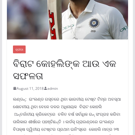
କ୍ରୀଡା
ବିରାଟ କୋହଲିଙ୍କ ଆଉ ଏକ
ସଫଳତା
August 11, 2018
admin
ଲଣ୍ଡନ୍‌: ଇଂଲଣ୍ଡ ଗସ୍ତରେ ଥିବା ଭାରତୀୟ ଟେଷ୍ଟ ଟିମ୍‌ର ଅବସ୍ଥା
ଶୋଚନୀୟ ଥିବା ବେଳେ ଦଳର ଅଧିନାୟକ ବିରାଟ କୋହଲି
ଅନ୍ତର୍ଜାତୀୟ କ୍ରିକେଟ୍‌ରେ ଚଳିତ ବର୍ଷ ସର୍ବାଧିକ ରନ୍‌ ସଂଗ୍ରହ କରିବା
ତାଲିକାର ଶୀର୍ଷରେ ପହଞ୍ଚିଛନ୍ତି । ଲର୍ଡସ୍‌ ଗ୍ରାଉଣ୍ଡରେ ଇଂଲଣ୍ଡ
ବିପକ୍ଷ ଦ୍ୱିତୀୟ ଟେଷ୍ଟର ପ୍ରଥମ ଇନିଂସ୍‌ରେ କୋହଲି ମାତ୍ର ୨୩