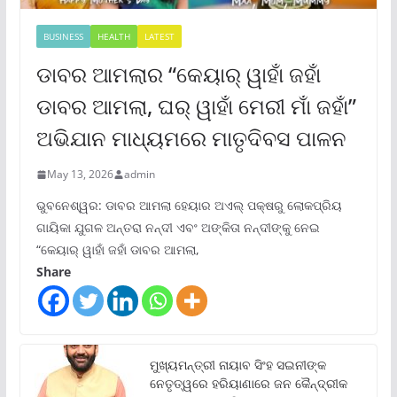
BUSINESS
HEALTH
LATEST
ଡାବର ଆମଲାର “କେୟାର୍ ୱାହାଁ ଜହାଁ
ଡାବର ଆମଲା, ଘର୍ ୱାହାଁ ମେରୀ ମାଁ ଜହାଁ”
ଅଭିଯାନ ମାଧ୍ୟମରେ ମାତୃଦିବସ ପାଳନ
May 13, 2026
admin
ଭୁବନେଶ୍ୱର: ଡାବର ଆମଲା ହେୟାର ଅଏଲ୍ ପକ୍ଷରୁ ଲୋକପ୍ରିୟ
ଗାୟିକା ଯୁଗଳ ଅନ୍ତରା ନନ୍ଦୀ ଏବଂ ଅଙ୍କିତା ନନ୍ଦୀଙ୍କୁ ନେଇ
“କେୟାର୍ ୱାହାଁ ଜହାଁ ଡାବର ଆମଲା,
Share
ମୁଖ୍ୟମନ୍ତ୍ରୀ ନାୟାବ ସିଂହ ସଇନୀଙ୍କ
ନେତୃତ୍ୱରେ ହରିୟାଣାରେ ଜନ କୈନ୍ଦ୍ରୀକ