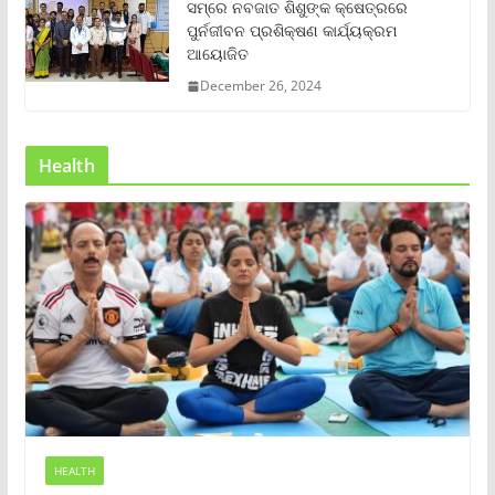
ସମ୍‌ରେ ନବଜାତ ଶିଶୁଙ୍କ କ୍ଷେତ୍ରରେ
ପୁର୍ନଜୀବନ ପ୍ରଶିକ୍ଷଣ କାର୍ଯ୍ୟକ୍ରମ
ଆୟୋଜିତ
December 26, 2024
Health
HEALTH