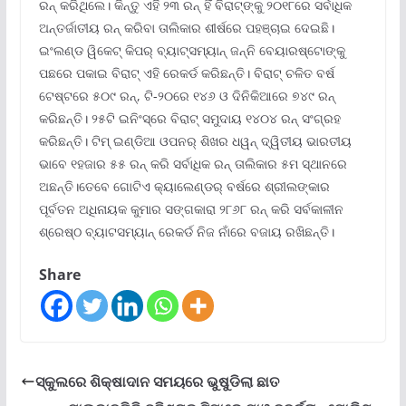
ରନ୍‌ କରିଥିଲେ। କିନ୍ତୁ ଏହି ୨୩ ରନ୍‌ ହିଁ ବିରାଟ୍‌ଙ୍କୁ ୨୦୧୮ରେ ସର୍ବାଧିକ
ଅନ୍ତର୍ଜାତୀୟ ରନ୍‌ କରିବା ତାଲିକାର ଶୀର୍ଷରେ ପହଞ୍ଚାଇ ଦେଇଛି।
ଇଂଲଣ୍ଡ ୱିକେଟ୍‌ କିପର୍‌ ବ୍ୟାଟ୍‌ସମ୍ୟାନ୍‌ ଜନ୍ନି ବେୟାରଷ୍ଟୋଙ୍କୁ
ପଛରେ ପକାଇ ବିରାଟ୍‌ ଏହି ରେକର୍ଡ କରିଛନ୍ତି। ବିରାଟ୍‌ ଚଳିତ ବର୍ଷ
ଟେଷ୍ଟରେ ୫୦୯ ରନ୍‌, ଟି-୨୦ରେ ୧୪୬ ଓ ଦିନିକିଆରେ ୭୪୯ ରନ୍‌
କରିଛନ୍ତି। ୨୫ଟି ଇନିଂସ୍‌ରେ ବିରାଟ୍‌ ସମୁଦାୟ ୧୪୦୪ ରନ୍‌ ସଂଗ୍ରହ
କରିଛନ୍ତି। ଟିମ୍‌ ଇଣ୍ଡିଆ ଓପନର୍‌ ଶିଖର ଧୱନ୍‌ ଦ୍ୱିତୀୟ ଭାରତୀୟ
ଭାବେ ୧ହଜାର ୫୫ ରନ୍‌ କରି ସର୍ବାଧିକ ରନ୍‌ ତାଲିକାର ୫ମ ସ୍ଥାନରେ
ଅଛନ୍ତି।ତେବେ ଗୋଟିଏ କ୍ୟାଲେଣ୍ଡର୍‌ ବର୍ଷରେ ଶ୍ରୀଲଙ୍କାର
ପୂର୍ବତନ ଅଧିନାୟକ କୁମାର ସଙ୍ଗକାରା ୨୮୬୮ ରନ୍‌ କରି ସର୍ବକାଳୀନ
ଶ୍ରେଷ୍ଠ ବ୍ୟାଟସମ୍ୟାନ୍‌ ରେକର୍ଡ ନିଜ ନାଁରେ ବଜାୟ ରଖିଛନ୍ତି।
Share
ସ୍କୁଲରେ ଶିକ୍ଷାଦାନ ସମୟରେ ଭୁଷୁଡିଲା ଛାତ