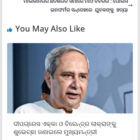
ମାଲକାନଗିରି ଛତିଶଗଡ ସିମାରେ ମାଓ ବବର୍ରତା : ପୋଲିସ
ଇନଫର୍ମର ସନ୍ଦେହରେ ଯୁବକଙ୍କୁ ହତ୍ୟା
You May Also Like
ଦୀପଗ୍ରେସ ଏକ୍କା ଓ ବିରେନ୍ଦ୍ର ଲାକ୍ରାଙ୍କୁ
ଶୁଭେଚ୍ଛା ଜଣାଇଲେ ମୁଖ୍ୟମନ୍ତ୍ରୀ