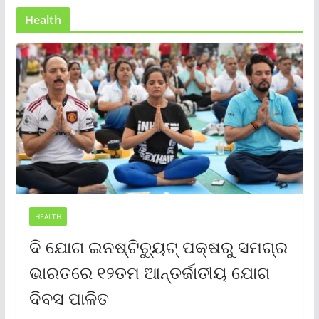
Health
HEALTH
ଦି ଯୋଗ ଇନଷ୍ଟିଚ୍ୟୁଟ୍ ପକ୍ଷରୁ ସମଗ୍ର
ଭାରତରେ ୧୨ତମ ଆନ୍ତର୍ଜାତୀୟ ଯୋଗ
ଦିବସ ପାଳିତ