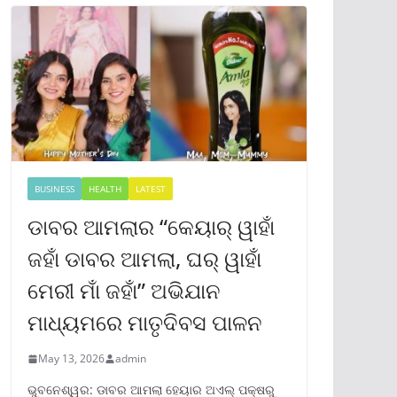
BUSINESS
HEALTH
LATEST
ଡାବର ଆମଲାର “କେୟାର୍ ୱାହାଁ
ଜହାଁ ଡାବର ଆମଲା, ଘର୍ ୱାହାଁ
ମେରୀ ମାଁ ଜହାଁ” ଅଭିଯାନ
ମାଧ୍ୟମରେ ମାତୃଦିବସ ପାଳନ
May 13, 2026
admin
ଭୁବନେଶ୍ୱର: ଡାବର ଆମଲା ହେୟାର ଅଏଲ୍ ପକ୍ଷରୁ