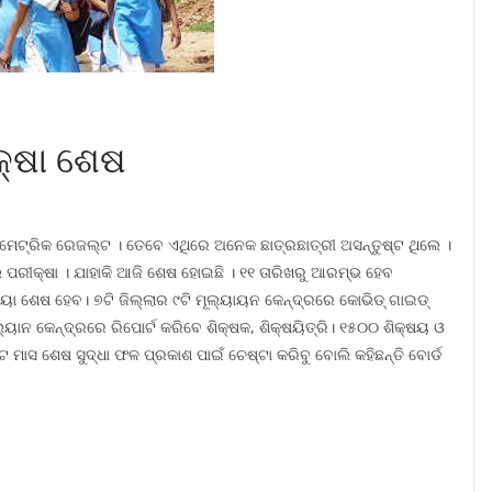
୍ଷା ଶେଷ
 ମେଟ୍ରିକ ରେଜଲ୍ଟ । ତେବେ ଏଥିରେ ଅନେକ ଛାତ୍ରଛାତ୍ରୀ ଅସନ୍ତୁଷ୍ଟ ଥିଲେ ।
ରୀକ୍ଷା । ଯାହାକି ଆଜି ଶେଷ ହୋଇଛି । ୧୧ ତାରିଖରୁ ଆରମ୍ଭ ହେବ
ା ଶେଷ ହେବ। ୭ଟି ଜିଲ୍ଲାର ୯ଟି ମୂଲ୍ୟାୟନ କେନ୍ଦ୍ରରେ କୋଭିଡ୍ ଗାଇଡ୍
୍ୟାନ କେନ୍ଦ୍ରରେ ରିପୋର୍ଟ କରିବେ ଶିକ୍ଷକ, ଶିକ୍ଷୟିତ୍ରି। ୧୫୦୦ ଶିକ୍ଷୟ ଓ
 ମାସ ଶେଷ ସୁଦ୍ଧା ଫଳ ପ୍ରକାଶ ପାଇଁ ଚେଷ୍ଟା କରିବୁ ବୋଲି କହିଛନ୍ତି ବୋର୍ଡ