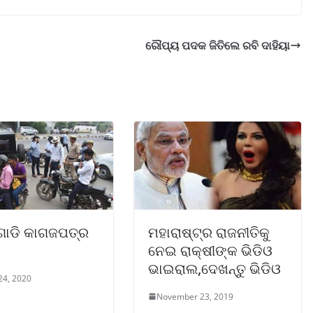
ରୌପ୍ୟ ପଦକ ଜିତିଲେ ରବି ଦାହିୟା
 ଗାଡି କାଗଜପତ୍ର
ମହାରାଷ୍ଟ୍ର ରାଜନୀତିକୁ
ନେଇ ରାକ୍ଷୀଙ୍କ ଭିଡିଓ
ଭାଇରାଲ,ଦେଖନ୍ତୁ ଭିଡିଓ
24, 2020
November 23, 2019