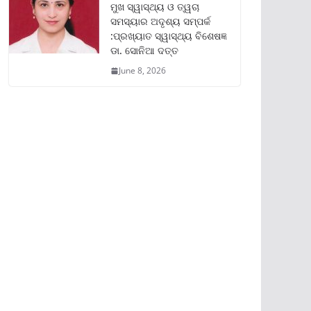
ମୁଖ ସ୍ୱାସ୍ଥ୍ୟ ଓ ତ୍ୱଚା
ସମସ୍ୟାର ଅଦୃଶ୍ୟ ସମ୍ପର୍କ
:ପ୍ରଖ୍ୟାତ ସ୍ୱାସ୍ଥ୍ୟ ବିଶେଷଜ୍ଞ
ଡା. ସୋନିଆ ଦତ୍ତ
June 8, 2026