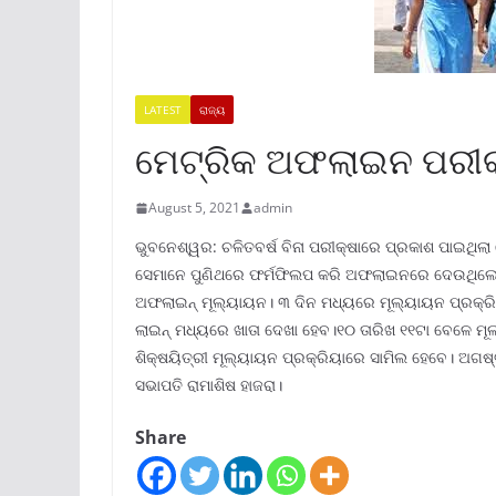
LATEST
ରାଜ୍ୟ
ମେଟ୍ରିକ ଅଫଲାଇନ ପରୀକ
August 5, 2021
admin
ଭୁବନେଶ୍ୱର: ଚଳିତବର୍ଷ ବିନା ପରୀକ୍ଷାରେ ପ୍ରକାଶ ପାଇଥିଲା
ସେମାନେ ପୁଣିଥରେ ଫର୍ମଫିଲପ କରି ଅଫଲାଇନରେ ଦେଉଥିଲେ ପ
ଅଫଲାଇନ୍ ମୂଲ୍ୟାୟନ। ୩ ଦିନ ମଧ୍ୟରେ ମୂଲ୍ୟାୟନ ପ୍ରକ୍ରିୟ
ଲାଇନ୍ ମଧ୍ୟରେ ଖାତା ଦେଖା ହେବ।୧୦ ତାରିଖ ୧୧ଟା ବେଳେ ମୂଲ
ଶିକ୍ଷୟିତ୍ରୀ ମୂଲ୍ୟାୟନ ପ୍ରକ୍ରିୟାରେ ସାମିଲ ହେବେ। ଅଗଷ୍ଟ
ସଭାପତି ରାମାଶିଷ ହାଜରା।
Share