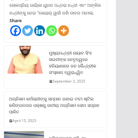
ଲୋକପ୍ରିୟ ଗାୟିକା ଯୁଗଳ ଅନ୍ତରା ନନ୍ଦୀ ଏବଂ ଅଙ୍କିତା
ନନ୍ଦୀଙ୍କୁ ନେଇ “କେୟାର୍ ୱାହାଁ ଜହାଁ ଡାବର ଆମଲା,
Share
ମୁଖ୍ୟମନ୍ତ୍ରୀ ନାୟାବ ସିଂହ
ସଇନୀଙ୍କ ନେତୃତ୍ୱରେ
ହରିୟାଣାରେ ଜନ କୈନ୍ଦ୍ରୀକ
ସଂସ୍କାର ତ୍ୱରାନ୍ୱିତ
September 3, 2025
ଅଗ୍ନିଶମ କର୍ମଚାରୀଙ୍କୁ ସମ୍ମାନ ଜଣାଇ ଟାଟା ଷ୍ଟିଲ
କଳିଙ୍ଗନଗର ପକ୍ଷରୁ ଜାତୀୟ ଅଗ୍ନିଶମ ସେବା ସପ୍ତାହ
ପାଳିତ
April 15, 2025