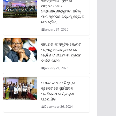
କଳିଙ୍ଗନଗର ସୁକିନ୍ଦା
ଅଞ୍ଚଳର ୧୫୦
ଛାତ୍ରଛାତ୍ରୀଙ୍କୁଟାଟା ଷ୍ଟିଲ୍
ଫାଉଣ୍ଡେସନ ପକ୍ଷରୁ ଜ୍ୟୋତି
ଫେଲୋସିପ୍‌
January 31, 2025
ରାମାୟଣ ସାଂସ୍କୃତିକ କେନ୍ଦ୍ର
ପକ୍ଷରୁ ଅଯୋଧ୍ୟାରେ ରାମ
ମନ୍ଦିର ଉଦଘାଟନର ପ୍ରଥମ
ବାର୍ଷିକୀ ପାଳନ
January 21, 2025
ସମ୍‌ରେ ନବଜାତ ଶିଶୁଙ୍କ
କ୍ଷେତ୍ରରେ ପୁର୍ନଜୀବନ
ପ୍ରଶିକ୍ଷଣ କାର୍ଯ୍ୟକ୍ରମ
ଆୟୋଜିତ
December 26, 2024