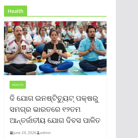
Health
HEALTH
ଦି ଯୋଗ ଇନଷ୍ଟିଚ୍ୟୁଟ୍ ପକ୍ଷରୁ
ସମଗ୍ର ଭାରତରେ ୧୨ତମ
ଆନ୍ତର୍ଜାତୀୟ ଯୋଗ ଦିବସ ପାଳିତ
June 24, 2026
admin