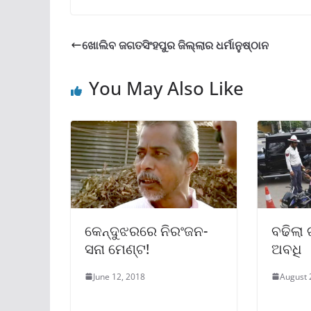
ଖୋଲିବ ଜଗତସିଂହପୁର ଜିଲ୍ଲାର ଧର୍ମାନୁଷ୍ଠାନ
You May Also Like
କେନ୍ଦୁଝରରେ ନିରଂଜନ-
ବଢିଲା
ସନା ମେଣ୍ଟ!
ଅବଧି
June 12, 2018
August 