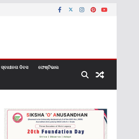
ସ୍ବାଧୀନତା ଦିବସ
ଫେଷ୍ଟିଭାଲ