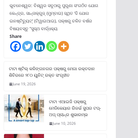
ଭୁବନେଶ୍ୱର: ବିଶ୍ୱର ସବୁଠାରୁ ପୁରୁଣା ସଂଗଠିତ ଯୋଗ
କେନ୍ଦ୍ର, ସାନ୍ତାକ୍ରୁଜ୍ (ମୁମ୍ବାଇ) ସ୍ଥିତ ‘ଦି ଯୋଗ
ଇନଷ୍ଟିଚ୍ୟୁଟ୍‌’ (ଟିୱାଇଆଇ), ପକ୍ଷରୁ ଚଳିତ ବର୍ଷର
ବିଷୟବସ୍ତୁ “ସୁସ୍ଥ ବାର୍ଦ୍ଧକ୍ୟ
Share
ଟାଟା ଷ୍ଟିଲ୍‌ କଳିଙ୍ଗନଗର ପକ୍ଷରୁ ମେଗା ରକ୍ତଦାନ
ଶିବିରରେ ୨୮୦ ୟୁନିଟ୍‌ ରକ୍ତ ସଂଗୃହୀତ
June 19, 2026
ଟାଟା ଏଆଇଜି ପକ୍ଷରୁ
ମେଡିକେୟାର ରିଜର୍ଭ ସୁପର ଟପ୍‌-
ଅପ୍ ପ୍ଲାନ୍‌ର ଶୁଭାରମ୍ଭ
June 10, 2026