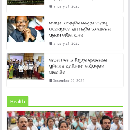
January 31, 2025
ରାମାୟଣ ସାଂସ୍କୃତିକ କେନ୍ଦ୍ର ପକ୍ଷରୁ
ଅଯୋଧ୍ୟାରେ ରାମ ମନ୍ଦିର ଉଦଘାଟନର
ପ୍ରଥମ ବାର୍ଷିକୀ ପାଳନ
January 21, 2025
ସମ୍‌ରେ ନବଜାତ ଶିଶୁଙ୍କ କ୍ଷେତ୍ରରେ
ପୁର୍ନଜୀବନ ପ୍ରଶିକ୍ଷଣ କାର୍ଯ୍ୟକ୍ରମ
ଆୟୋଜିତ
December 26, 2024
Health