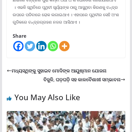
। ଏଭଳି ସ୍ଥିତିରେ ପୃଥିବୀ ସୂର୍ଯ୍ୟଙ୍କ ଠାରୁ ଆସୁଥିବା କିରଣକୁ ଚନ୍ଦ୍ର
ଉପରେ ପଡିବାରେ ରୋକ ଲଗାଇଥାଏ । ଏହାପରେ ପୃଥିବୀର ସେହି ଅଂଶ
ଗୁଡିକରେ ଚନ୍ଦ୍ରଗ୍ରହଣ ନଜର ଆସିଥାଏ ।
Share
ମଧ୍ୟସ୍ଥିଙ୍କୁ ସୁହାଇବ ମୋଦିଙ୍କ ଆୟୁଷ୍ମାନ ଯୋଜନା
ବିଜୁଳି, ଘଡ଼ଘଡ଼ି ସହ କାଳବୈଶାଖୀ ସମ୍ଭାବନା
You May Also Like