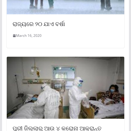
ରାଜ୍ୟରେ ୨୦ ଯାଏ ବର୍ଷା
March 16, 2020
ପୁରୀ ଜିଲ୍ଲାରୁ ଆଉ ୪ କରୋନା ଆକ୍ରାନ୍ତ