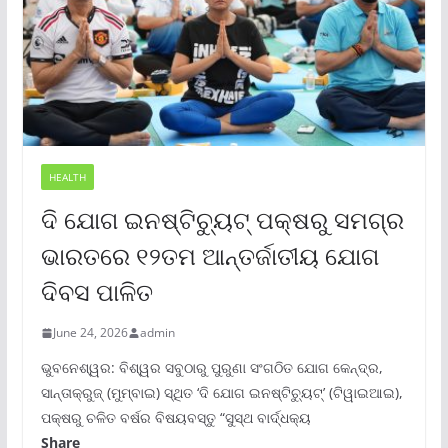
HEALTH
ଦି ଯୋଗ ଇନଷ୍ଟିଚ୍ୟୁଟ୍ ପକ୍ଷରୁ ସମଗ୍ର
ଭାରତରେ ୧୨ତମ ଆନ୍ତର୍ଜାତୀୟ ଯୋଗ
ଦିବସ ପାଳିତ
June 24, 2026
admin
ଭୁବନେଶ୍ୱର: ବିଶ୍ୱର ସବୁଠାରୁ ପୁରୁଣା ସଂଗଠିତ ଯୋଗ କେନ୍ଦ୍ର,
ସାନ୍ତାକ୍ରୁଜ୍ (ମୁମ୍ବାଇ) ସ୍ଥିତ ‘ଦି ଯୋଗ ଇନଷ୍ଟିଚ୍ୟୁଟ୍‌’ (ଟିୱାଇଆଇ),
ପକ୍ଷରୁ ଚଳିତ ବର୍ଷର ବିଷୟବସ୍ତୁ “ସୁସ୍ଥ ବାର୍ଦ୍ଧକ୍ୟ
Share