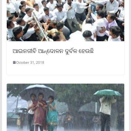
ଆଇନଜୀବି ଆନ୍ଦୋଳନ ଦୁର୍ବଳ ହେଉଛି
October 31, 2018