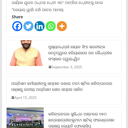
ଗାୟିକା ଯୁଗଳ ଅନ୍ତରା ନନ୍ଦୀ ଏବଂ ଅଙ୍କିତା ନନ୍ଦୀଙ୍କୁ ନେଇ
“କେୟାର୍ ୱାହାଁ ଜହାଁ ଡାବର ଆମଲା,
Share
ମୁଖ୍ୟମନ୍ତ୍ରୀ ନାୟାବ ସିଂହ ସଇନୀଙ୍କ
ନେତୃତ୍ୱରେ ହରିୟାଣାରେ ଜନ କୈନ୍ଦ୍ରୀକ
ସଂସ୍କାର ତ୍ୱରାନ୍ୱିତ
September 3, 2025
ଅଗ୍ନିଶମ କର୍ମଚାରୀଙ୍କୁ ସମ୍ମାନ ଜଣାଇ ଟାଟା ଷ୍ଟିଲ କଳିଙ୍ଗନଗର
ପକ୍ଷରୁ ଜାତୀୟ ଅଗ୍ନିଶମ ସେବା ସପ୍ତାହ ପାଳିତ
April 15, 2025
କଳିଙ୍ଗନଗର ସୁକିନ୍ଦା ଅଞ୍ଚଳର ୧୫୦
ଛାତ୍ରଛାତ୍ରୀଙ୍କୁଟାଟା ଷ୍ଟିଲ୍ ଫାଉଣ୍ଡେସନ
ପକ୍ଷରୁ ଜ୍ୟୋତି ଫେଲୋସିପ୍‌