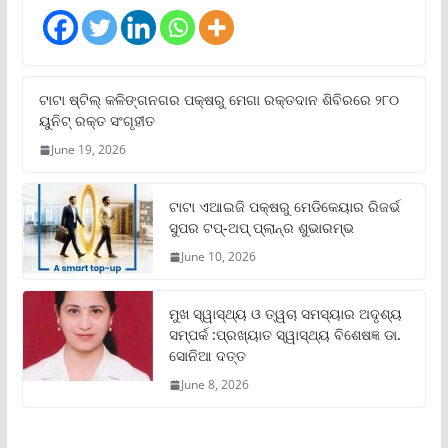
ଟାଟା ଷ୍ଟିଲ୍‌ କଳିଙ୍ଗନଗର ପକ୍ଷରୁ ମେଗା ରକ୍ତଦାନ ଶିବିରରେ ୨୮୦
ୟୁନିଟ୍‌ ରକ୍ତ ସଂଗୃହୀତ
June 19, 2026
ଟାଟା ଏଆଇଜି ପକ୍ଷରୁ ମେଡିକେୟାର ରିଜର୍ଭ
ସୁପର ଟପ୍‌-ଅପ୍ ପ୍ଲାନ୍‌ର ଶୁଭାରମ୍ଭ
June 10, 2026
ମୁଖ ସ୍ୱାସ୍ଥ୍ୟ ଓ ତ୍ୱଚା ସମସ୍ୟାର ଅଦୃଶ୍ୟ
ସମ୍ପର୍କ :ପ୍ରଖ୍ୟାତ ସ୍ୱାସ୍ଥ୍ୟ ବିଶେଷଜ୍ଞ ଡା.
ସୋନିଆ ଦତ୍ତ
June 8, 2026