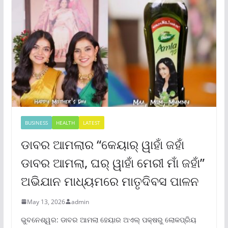
BUSINESS
HEALTH
LATEST
ଡାବର ଆମଲାର “କେୟାର୍ ୱାହାଁ ଜହାଁ
ଡାବର ଆମଲା, ଘର୍ ୱାହାଁ ମେରୀ ମାଁ ଜହାଁ”
ଅଭିଯାନ ମାଧ୍ୟମରେ ମାତୃଦିବସ ପାଳନ
May 13, 2026
admin
ଭୁବନେଶ୍ୱର: ଡାବର ଆମଲା ହେୟାର ଅଏଲ୍ ପକ୍ଷରୁ ଲୋକପ୍ରିୟ