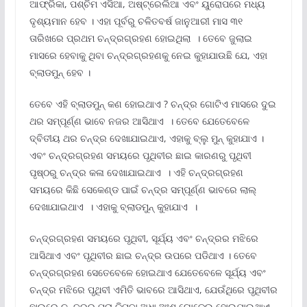
ଆଫ୍ରିକା, ପଶ୍ଚିମ ଏସିଆ, ଅଷ୍ଟ୍ରେଲିଆ ଏବଂ ୟୁରୋପରେ ମଧ୍ୟ
ଦୃଶ୍ୟମାନ ହେବ । ଏହା ପୂର୍ବରୁ ଚଳିତବର୍ଷ ଜାନୁଆରୀ ମାସ ୩୧
ତାରିଖରେ ପ୍ରଥମ ଚନ୍ଦ୍ରଗ୍ରହଣ ହୋଇଥିଲା । ତେବେ ଜୁଲାଇ
ମାସରେ ହେବାକୁ ଥିବା ଚନ୍ଦ୍ରଗ୍ରହଣକୁ ନେଇ କୁହାଯାଉଛି ଯେ, ଏହା
ବ୍ଲାଡମୁନ୍ ହେବ ।
ତେବେ ଏହି ବ୍ଲାଡମୁନ୍ କଣ ହୋଇଥାଏ ? ଚନ୍ଦ୍ର ଗୋଟିଏ ମାସରେ ଦୁଇ
ଥର ସମ୍ପୂର୍ଣ୍ଣ ଭାବେ ନଜର ଆସିଥାଏ । ତେବେ ଯେତେବେଳେ
ଦ୍ବିତୀୟ ଥର ଚନ୍ଦ୍ର ଦେଖାଯାଇଥାଏ, ଏହାକୁ ବ୍ଲୁ ମୁନ୍ କୁହାଯାଏ ।
ଏବଂ ଚନ୍ଦ୍ରଗ୍ରହଣ ସମୟରେ ପୃଥିବୀର ଛାଇ କାରଣରୁ ପୃଥିବୀ
ପୃଷ୍ଠରୁ ଚନ୍ଦ୍ର କଳା ଦେଖାଯାଇଥାଏ । ଏହି ଚନ୍ଦ୍ରଗ୍ରହଣ
ସମୟରେ କିଛି ସେକେଣ୍ଡ ପାଇଁ ଚନ୍ଦ୍ର ସମ୍ପୂର୍ଣ୍ଣ ଭାବରେ ଲାଲ୍
ଦେଖାଯାଇଥାଏ । ଏହାକୁ ବ୍ଲାଡମୁନ୍ କୁହାଯାଏ ।
ଚନ୍ଦ୍ରଗ୍ରହଣ ସମୟରେ ପୃଥିବୀ, ସୂର୍ଯ୍ୟ ଏବଂ ଚନ୍ଦ୍ରର ମଝିରେ
ଆସିଥାଏ ଏବଂ ପୃଥିବୀର ଛାଇ ଚନ୍ଦ୍ର ଉପରେ ପଡିଥାଏ । ତେବେ
ଚନ୍ଦ୍ରଗ୍ରହଣ ସେତେବେଳେ ହୋଇଥାଏ ଯେତେବେଳେ ସୂର୍ଯ୍ୟ ଏବଂ
ଚନ୍ଦ୍ର ମଝିରେ ପୃଥିବୀ ଏମିତି ଭାବରେ ଆସିଥାଏ, ଯେଉଁଥିରେ ପୃଥିବୀର
ଛାଇରେ ଚନ୍ଦ୍ରର ପୁରା କିମ୍ବା ଅଧା ଅଂଶ ଘୋଡେଇ ହୋଇଯାଇଥାଏ