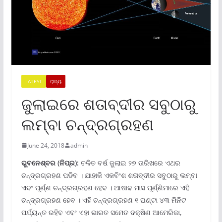
LATEST
ରାଜ୍ୟ
ଜୁଲାଇରେ ଶତାବ୍ଦୀର ସବୁଠାରୁ
ଲମ୍ବା ଚନ୍ଦ୍ରଗ୍ରହଣ
June 24, 2018
admin
ଭୁବନେ
ଶ୍ବର
(ନିପ୍ର):
ଚଳିତ ବର୍ଷ ଜୁଲାଇ ୨୭ ତାରିଖରେ ଏଥର
ଚନ୍ଦ୍ରଗ୍ରହଣ ପଡିବ । ଯାହାକି ଏକବିଂଶ ଶତାବ୍ଦୀର ସବୁଠାରୁ ଲମ୍ବା
ଏବଂ ପୂର୍ଣ୍ଣ ଚନ୍ଦ୍ରଗ୍ରହଣ ହେବ । ଆଷାଢ ମାସ ପୂର୍ଣ୍ଣିମାରେ ଏହି
ଚନ୍ଦ୍ରଗ୍ରହଣ ହେବ । ଏହି ଚନ୍ଦ୍ରଗ୍ରହଣ ୧ ଘଣ୍ଟା ୪୩ ମିନିଟ
ପର୍ଯ୍ୟନ୍ତ ରହିବ ଏବଂ ଏହା ଭାରତ ସମେତ ଦକ୍ଷିଣ ଆମେରିକା,