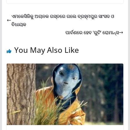
ଏମକେସିଜିକୁ ଅଚାନକ ଗସ୍ତରେ ଗଲେ ବ୍ରହ୍ମପୁର ସାଂସଦ ଓ
ବିଧାୟକ
ପାର୍ବଣରେ ହେବ ‘ରୁଟି’ ରୋମାନ୍ସ
You May Also Like