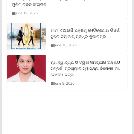
ୟୁନିଟ୍‌ ରକ୍ତ ସଂଗୃହୀତ
June 19, 2026
ଟାଟା ଏଆଇଜି ପକ୍ଷରୁ ମେଡିକେୟାର ରିଜର୍ଭ
ସୁପର ଟପ୍‌-ଅପ୍ ପ୍ଲାନ୍‌ର ଶୁଭାରମ୍ଭ
June 10, 2026
ମୁଖ ସ୍ୱାସ୍ଥ୍ୟ ଓ ତ୍ୱଚା ସମସ୍ୟାର ଅଦୃଶ୍ୟ
ସମ୍ପର୍କ :ପ୍ରଖ୍ୟାତ ସ୍ୱାସ୍ଥ୍ୟ ବିଶେଷଜ୍ଞ ଡା.
ସୋନିଆ ଦତ୍ତ
June 8, 2026