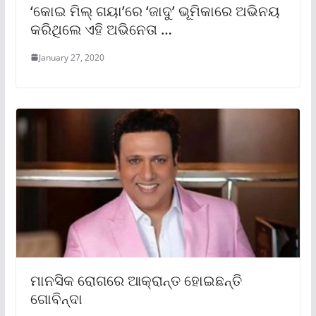
‘କୋଇ ମିଲ୍ ଗୟା’ରେ ‘ଜାଦୁ’ ଭୂମିକାରେ ଅଭିନୟ
କରିଥିଲେ ଏହି ଅଭିନେତା …
January 27, 2020
ମାନସିକ ରୋଗରେ ଆକ୍ରାନ୍ତ ହୋଇଛନ୍ତି
ଗୋବିନ୍ଦା