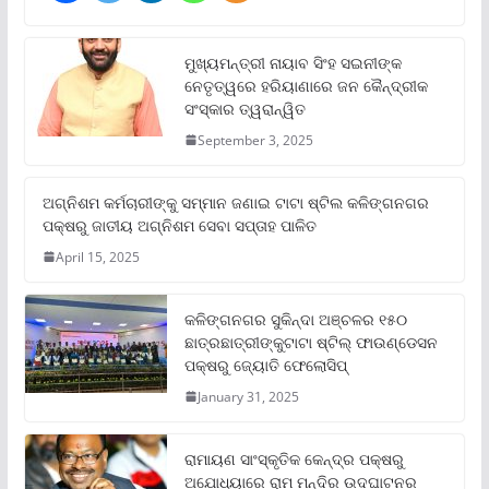
ମୁଖ୍ୟମନ୍ତ୍ରୀ ନାୟାବ ସିଂହ ସଇନୀଙ୍କ
ନେତୃତ୍ୱରେ ହରିୟାଣାରେ ଜନ କୈନ୍ଦ୍ରୀକ
ସଂସ୍କାର ତ୍ୱରାନ୍ୱିତ
September 3, 2025
ଅଗ୍ନିଶମ କର୍ମଚାରୀଙ୍କୁ ସମ୍ମାନ ଜଣାଇ ଟାଟା ଷ୍ଟିଲ କଳିଙ୍ଗନଗର
ପକ୍ଷରୁ ଜାତୀୟ ଅଗ୍ନିଶମ ସେବା ସପ୍ତାହ ପାଳିତ
April 15, 2025
କଳିଙ୍ଗନଗର ସୁକିନ୍ଦା ଅଞ୍ଚଳର ୧୫୦
ଛାତ୍ରଛାତ୍ରୀଙ୍କୁଟାଟା ଷ୍ଟିଲ୍ ଫାଉଣ୍ଡେସନ
ପକ୍ଷରୁ ଜ୍ୟୋତି ଫେଲୋସିପ୍‌
January 31, 2025
ରାମାୟଣ ସାଂସ୍କୃତିକ କେନ୍ଦ୍ର ପକ୍ଷରୁ
ଅଯୋଧ୍ୟାରେ ରାମ ମନ୍ଦିର ଉଦଘାଟନର