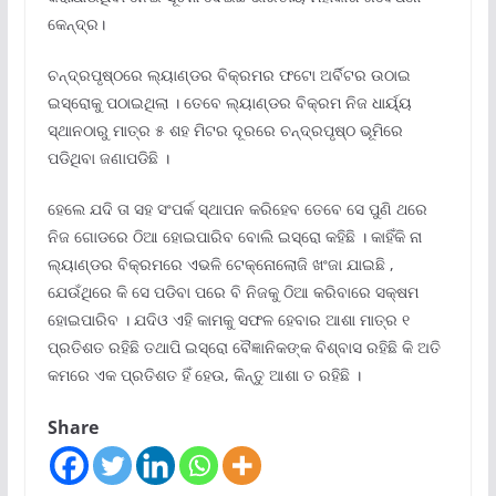
କେନ୍ଦ୍ର।
ଚନ୍ଦ୍ରପୃଷ୍ଠରେ ଲ୍ୟାଣ୍ଡର ବିକ୍ରମର ଫଟୋ ଅର୍ବିଟର ଉଠାଇ
ଇସ୍ରୋକୁ ପଠାଇଥିଲା । ତେବେ ଲ୍ୟାଣ୍ଡର ବିକ୍ରମ ନିଜ ଧାର୍ୟ୍ୟ
ସ୍ଥାନଠାରୁ ମାତ୍ର ୫ ଶହ ମିଟର ଦୂରରେ ଚନ୍ଦ୍ରପୃଷ୍ଠ ଭୂମିରେ
ପଡିଥିବା ଜଣାପଡିଛି ।
ହେଲେ ଯଦି ତା ସହ ସଂପର୍କ ସ୍ଥାପନ କରିହେବ ତେବେ ସେ ପୁଣି ଥରେ
ନିଜ ଗୋଡରେ ଠିଆ ହୋଇପାରିବ ବୋଲି ଇସ୍ରୋ କହିଛି । କାହିଁକି ନା
ଲ୍ୟାଣ୍ଡର ବିକ୍ରମରେ ଏଭଳି ଟେକ୍ନୋଲୋଜି ଖଂଜା ଯାଇଛି ,
ଯେଉଁଥିରେ କି ସେ ପଡିବା ପରେ ବି ନିଜକୁ ଠିଆ କରିବାରେ ସକ୍ଷମ
ହୋଇପାରିବ । ଯଦିଓ ଏହି କାମକୁ ସଫଳ ହେବାର ଆଶା ମାତ୍ର ୧
ପ୍ରତିଶତ ରହିଛି ତଥାପି ଇସ୍ରୋ ବୈଜ୍ଞାନିକଙ୍କ ବିଶ୍ବାସ ରହିଛି କି ଅତି
କମରେ ଏକ ପ୍ରତିଶତ ହିଁ ହେଉ, କିନ୍ତୁ ଆଶା ତ ରହିଛି ।
Share