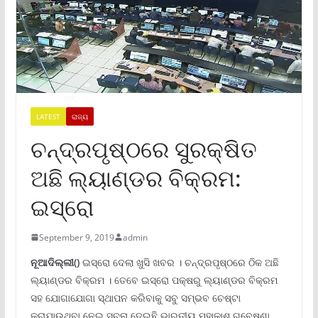
LATEST
ରାଜ୍ୟ
ଚନ୍ଦ୍ରପୃଷ୍ଠରେ ସୁରକ୍ଷିତ
ଅଛି ଲ୍ୟାଣ୍ଡର ବିକ୍ରମ:
ଇସ୍ରୋ
September 9, 2019
admin
ନୂଆଦିଲ୍ଲୀ()
ଇସ୍ରୋ ଦେଲା ଖୁସି ଖବର । ଚନ୍ଦ୍ରପୃଷ୍ଠରେ ଠିକ ଅଛି
ଲ୍ୟାଣ୍ଡର ବିକ୍ରମ । ତେବେ ଇସ୍ରୋ ପକ୍ଷରୁ ଲ୍ୟାଣ୍ଡର ବିକ୍ରମ
ସହ ଯୋଗାଯୋଗା ସ୍ଥାପନ କରିବାକୁ ସବୁ ସମ୍ଭବ ଚେଷ୍ଟା
କରାଯାଉଥିବା ନେଇ ସୂଚନା ଦେଇଛି ଭାରତୀୟ ମହାକାଶ ଗବେଷଣା