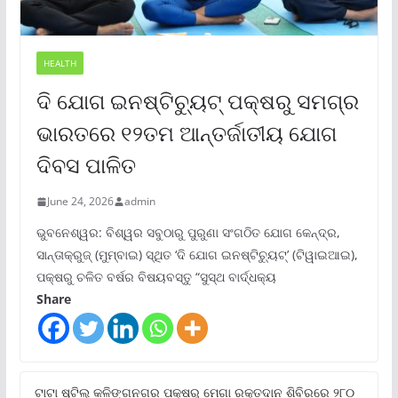
HEALTH
ଦି ଯୋଗ ଇନଷ୍ଟିଚ୍ୟୁଟ୍ ପକ୍ଷରୁ ସମଗ୍ର
ଭାରତରେ ୧୨ତମ ଆନ୍ତର୍ଜାତୀୟ ଯୋଗ
ଦିବସ ପାଳିତ
June 24, 2026
admin
ଭୁବନେଶ୍ୱର: ବିଶ୍ୱର ସବୁଠାରୁ ପୁରୁଣା ସଂଗଠିତ ଯୋଗ କେନ୍ଦ୍ର,
ସାନ୍ତାକ୍ରୁଜ୍ (ମୁମ୍ବାଇ) ସ୍ଥିତ ‘ଦି ଯୋଗ ଇନଷ୍ଟିଚ୍ୟୁଟ୍‌’ (ଟିୱାଇଆଇ),
ପକ୍ଷରୁ ଚଳିତ ବର୍ଷର ବିଷୟବସ୍ତୁ “ସୁସ୍ଥ ବାର୍ଦ୍ଧକ୍ୟ
Share
ଟାଟା ଷ୍ଟିଲ୍‌ କଳିଙ୍ଗନଗର ପକ୍ଷରୁ ମେଗା ରକ୍ତଦାନ ଶିବିରରେ ୨୮୦