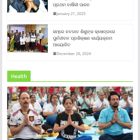
ପ୍ରଥମ ବାର୍ଷିକୀ ପାଳନ
January 21, 2025
ସମ୍‌ରେ ନବଜାତ ଶିଶୁଙ୍କ କ୍ଷେତ୍ରରେ
ପୁର୍ନଜୀବନ ପ୍ରଶିକ୍ଷଣ କାର୍ଯ୍ୟକ୍ରମ
ଆୟୋଜିତ
December 26, 2024
Health