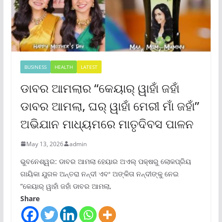
BUSINESS
HEALTH
LATEST
ଡାବର ଆମଲାର “କେୟାର୍ ୱାହାଁ ଜହାଁ
ଡାବର ଆମଲା, ଘର୍ ୱାହାଁ ମେରୀ ମାଁ ଜହାଁ”
ଅଭିଯାନ ମାଧ୍ୟମରେ ମାତୃଦିବସ ପାଳନ
May 13, 2026
admin
ଭୁବନେଶ୍ୱର: ଡାବର ଆମଲା ହେୟାର ଅଏଲ୍ ପକ୍ଷରୁ ଲୋକପ୍ରିୟ
ଗାୟିକା ଯୁଗଳ ଅନ୍ତରା ନନ୍ଦୀ ଏବଂ ଅଙ୍କିତା ନନ୍ଦୀଙ୍କୁ ନେଇ
“କେୟାର୍ ୱାହାଁ ଜହାଁ ଡାବର ଆମଲା,
Share