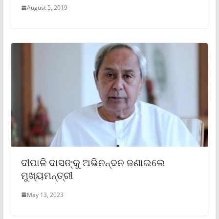
August 5, 2019
ଦୀପାଳି ଦାସଙ୍କୁ ଅଭିନନ୍ଦନ ଜଣାଇଲେ
ମୁଖ୍ୟମନ୍ତ୍ରୀ
May 13, 2023