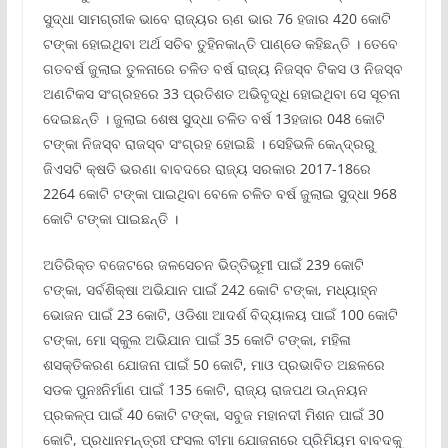
ସୁଦ୍ଧା ସାମଗ୍ରୀକ ଭାବେ ରାଜ୍ୟର ଋଣ ଭାର 76 ହଜାର 420 କୋଟି
ଟଙ୍କା ହୋଇଥିବା ଅର୍ଥ ସଚିବ ତୁହିନକାନ୍ତି ପାଣ୍ଡେ କହିଛନ୍ତି । ତେବେ
ଗତବର୍ଷ ଜୁଲାଇ ତୁଳନାରେ ଚଳିତ ବର୍ଷ ରାଜ୍ୟ ନିଜସ୍ବ ଟିକସ ଓ ନିଜସ୍ବ
ଅଣଟିକସ ସଂଗ୍ରହରେ 33 ପ୍ରତିଶତ ଅଭିବୃଦ୍ଧି ହୋଇଥିବା ସେ ସୂଚନା
ଦେଇଛନ୍ତି । ଜୁଲାଇ ଶେଷ ସୁଦ୍ଧା ଚଳିତ ବର୍ଷ 13ହଜାର 048 କୋଟି
ଟଙ୍କା ନିଜସ୍ବ ରାଜସ୍ବ ସଂଗ୍ରହ ହୋଇଛି । ସେହିଭଳି କେନ୍ଦ୍ରରୁ
ଜିଏସଟି କ୍ଷତି ଭରଣା ବାବଦରେ ରାଜ୍ୟ ସରକାର 2017-18ରେ
2264 କୋଟି ଟଙ୍କା ପାଇଥିବା ବେଳେ ଚଳିତ ବର୍ଷ ଜୁଲାଇ ସୁଦ୍ଧା 968
କୋଟି ଟଙ୍କା ପାଇଛନ୍ତି ।
ଅତିରିକ୍ତ ବଜେଟରେ ଜଳସେଚନ ଭିତ୍ତିଭୂମୀ ପାଇଁ 239 କୋଟି
ଟଙ୍କା, ସର୍ବଶିକ୍ଷା ଅଭିଯାନ ପାଇଁ 242 କୋଟି ଟଙ୍କା, ମଧ୍ୟାହ୍ନ
ଭୋଜନ ପାଇଁ 23 କୋଟି, ଓଡିଶା ଆଦର୍ଶ ବିଦ୍ୟାଳୟ ପାଇଁ 100 କୋଟି
ଟଙ୍କା, ମୋ ସ୍କୁଲ ଅଭିଯାନ ପାଇଁ 35 କୋଟି ଟଙ୍କା, ମହିଳା
ଶସକ୍ତିକରଣ ଯୋଜନା ପାଇଁ 50 କୋଟି, ମାଓ ପ୍ରଭାବିତ ଅଛଳରେ
ସଡକ ପୁନଃନିର୍ମାଣ ପାଇଁ 135 କୋଟି, ରାଜ୍ୟ ରାଜପଥ ଉନ୍ନୟନ
ପ୍ରକଳ୍ପ ପାଇଁ 40 କୋଟି ଟଙ୍କା, ସବୁଜ ମହାନଦୀ ମିଶନ ପାଇଁ 30
କୋଟି, ପ୍ରଧାନମନ୍ତ୍ରୀ ଫସଲ ବୀମା ଯୋଜନାରେ ପ୍ରିମିୟମ ବାବଦକୁ