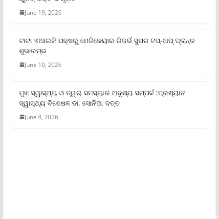
June 19, 2026
ଟାଟା ଏଆଇଜି ପକ୍ଷରୁ ମେଡିକେୟାର ରିଜର୍ଭ ସୁପର ଟପ୍‌-ଅପ୍ ପ୍ଲାନ୍‌ର
ଶୁଭାରମ୍ଭ
June 10, 2026
ମୁଖ ସ୍ୱାସ୍ଥ୍ୟ ଓ ତ୍ୱଚା ସମସ୍ୟାର ଅଦୃଶ୍ୟ ସମ୍ପର୍କ :ପ୍ରଖ୍ୟାତ
ସ୍ୱାସ୍ଥ୍ୟ ବିଶେଷଜ୍ଞ ଡା. ସୋନିଆ ଦତ୍ତ
June 8, 2026