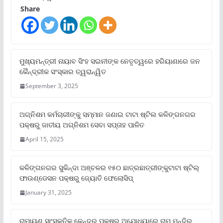
Share
ମୁଖ୍ୟମନ୍ତ୍ରୀ ନାୟାବ ସିଂହ ସଇନୀଙ୍କ ନେତୃତ୍ୱରେ ହରିୟାଣାରେ ଜନ
କୈନ୍ଦ୍ରୀକ ସଂସ୍କାର ତ୍ୱରାନ୍ୱିତ
September 3, 2025
ଅଗ୍ନିଶମ କର୍ମଚାରୀଙ୍କୁ ସମ୍ମାନ ଜଣାଇ ଟାଟା ଷ୍ଟିଲ କଳିଙ୍ଗନଗର
ପକ୍ଷରୁ ଜାତୀୟ ଅଗ୍ନିଶମ ସେବା ସପ୍ତାହ ପାଳିତ
April 15, 2025
କଳିଙ୍ଗନଗର ସୁକିନ୍ଦା ଅଞ୍ଚଳର ୧୫୦ ଛାତ୍ରଛାତ୍ରୀଙ୍କୁଟାଟା ଷ୍ଟିଲ୍
ଫାଉଣ୍ଡେସନ ପକ୍ଷରୁ ଜ୍ୟୋତି ଫେଲୋସିପ୍‌
January 31, 2025
ରାମାୟଣ ସାଂସ୍କୃତିକ କେନ୍ଦ୍ର ପକ୍ଷରୁ ଅଯୋଧ୍ୟାରେ ରାମ ମନ୍ଦିର