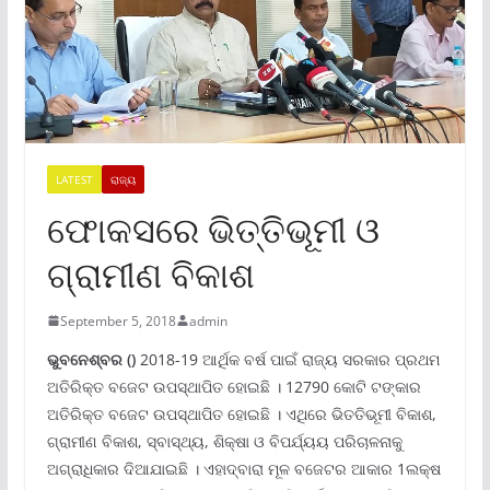
LATEST
ରାଜ୍ୟ
ଫୋକସରେ ଭିତ୍ତିଭୂମୀ ଓ
ଗ୍ରାମୀଣ ବିକାଶ
September 5, 2018
admin
ଭୁବନେଶ୍ବର ()
2018-19 ଆର୍ଥିକ ବର୍ଷ ପାଇଁ ରାଜ୍ୟ ସରକାର ପ୍ରଥମ
ଅତିରିକ୍ତ ବଜେଟ ଉପସ୍ଥାପିତ ହୋଇଛି । 12790 କୋଟି ଟଙ୍କାର
ଅତିରିକ୍ତ ବଜେଟ ଉପସ୍ଥାପିତ ହୋଇଛି । ଏଥିରେ ଭିତତିଭୂମୀ ବିକାଶ,
ଗ୍ରାମୀଣ ବିକାଶ, ସ୍ବାସ୍ଥ୍ୟ, ଶିକ୍ଷା ଓ ବିପର୍ଯ୍ୟୟ ପରିଚାଳନାକୁ
ଅଗ୍ରାଧିକାର ଦିଆଯାଇଛି । ଏହାଦ୍ବାରା ମୂଳ ବଜେଟର ଆକାର 1ଲକ୍ଷ