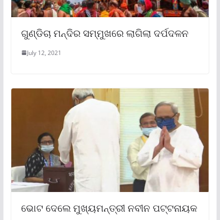
ଗୁଣ୍ଡିଚା ମନ୍ଦିର ସମ୍ମୁଖରେ ଲାଗିଲା ଦର୍ପଦଳନ
July 12, 2021
ଭୋଟ ଦେଲେ ମୁଖ୍ୟମନ୍ତ୍ରୀ ନବୀନ ପଟ୍ଟନାୟକ