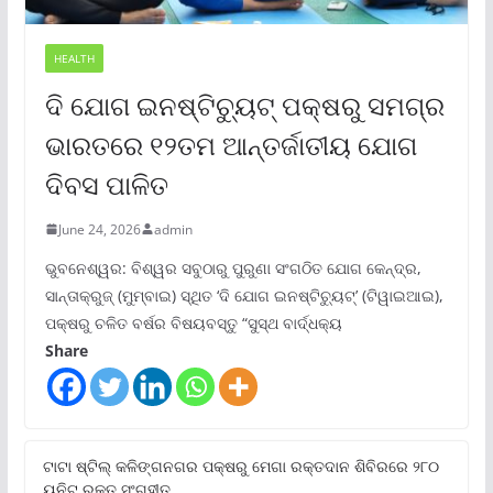
HEALTH
ଦି ଯୋଗ ଇନଷ୍ଟିଚ୍ୟୁଟ୍ ପକ୍ଷରୁ ସମଗ୍ର
ଭାରତରେ ୧୨ତମ ଆନ୍ତର୍ଜାତୀୟ ଯୋଗ
ଦିବସ ପାଳିତ
June 24, 2026
admin
ଭୁବନେଶ୍ୱର: ବିଶ୍ୱର ସବୁଠାରୁ ପୁରୁଣା ସଂଗଠିତ ଯୋଗ କେନ୍ଦ୍ର,
ସାନ୍ତାକ୍ରୁଜ୍ (ମୁମ୍ବାଇ) ସ୍ଥିତ ‘ଦି ଯୋଗ ଇନଷ୍ଟିଚ୍ୟୁଟ୍‌’ (ଟିୱାଇଆଇ),
ପକ୍ଷରୁ ଚଳିତ ବର୍ଷର ବିଷୟବସ୍ତୁ “ସୁସ୍ଥ ବାର୍ଦ୍ଧକ୍ୟ
Share
ଟାଟା ଷ୍ଟିଲ୍‌ କଳିଙ୍ଗନଗର ପକ୍ଷରୁ ମେଗା ରକ୍ତଦାନ ଶିବିରରେ ୨୮୦
ୟୁନିଟ୍‌ ରକ୍ତ ସଂଗୃହୀତ