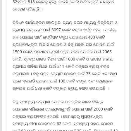
32ହଜାର 818 କୋଟିକୁ ବୃଦ୍ଧି ପାଇଛି ବୋଲି ଅର୍ଥମନ୍ତ୍ରୀ ଶଶିଭୂଷଣ
ବେହେରା କହିଛନ୍ତି ।
ବିଭିନ୍ନ କାର୍ଯ୍ୟକ୍ରମ ହୋଇଥିବା ବ୍ୟୟ ବରାଦ ମଧ୍ୟରୁ ଭିତ୍ତିଭୂମୀ ଓ
ଗ୍ରାମ୍ୟ ଉନ୍ନୟନ ପାଇଁ 6097 କୋଟି ଟଙ୍କା ଖର୍ଚ୍ଚ ହେବ । ପାନୀୟ
ଜଳ ଯୋଗାଣ ପାଇଁ ଉଦ୍ଦିଷ୍ଟ ବସୁଧା ଯୋଜନାରେ 400 କୋଟି
ପ୍ରାଧାନମନ୍ତ୍ରୀ ଆବାସ ଯୋଜନା ଓ ବିଜୁ ପକ୍କା ଘର ଯୋଜନା ପାଇଁ
1500 କୋଟି, ପ୍ରଧାନମନ୍ତ୍ରୀ ଗ୍ରାମ ସଡକ ଯୋଜନା ପାଇଁ 2065
କୋଟି, ସ୍ବଚ୍ଛ ଭାରତ ମିଶନ ପାଇଁ 1000 କୋଟି ଓ ଜାତୀୟ ଜତୀୟ
ଗ୍ରାମୀଣ ଜୀବିକା ମିଶନ ପାଇଁ 211 କୋଟି ଟଙ୍କର ବ୍ୟୟ ବରାଦ
କରାଯାଇଛି । ବିଜୁ ଗ୍ରାମ ଜ୍ୟୋତି ଯୋଜନା ପାଇଁ 75 କୋଟି ଏବଂ ଆମ
ଘରେ ଏଲଇଡି ଯୋଜନା ପାଇଁ 100 କୋଟି ଟଙ୍କା ଏବଂ ସହରାଞ୍ଚଳ
ଉନୟନ ପାଇଁ 589 କୋଟି ଟଙ୍କାର ବ୍ୟୟ ବରାଦ କରାଯାଇଛି ।
ବିଜୁ ସ୍ବାସ୍ଥ୍ୟ କଲ୍ୟାଣ ଯୋଜନା ସାମଗ୍ରିକ ଭାବେ ବିଭିନ୍ନ
ଯୋଜନାର ସମିଶ୍ରଣ ହୋଇଥିବାରୁ ଏହି ଯୋଜନା ପାଇଁ 2000 କୋଟି
ଟଙ୍କାର ବ୍ୟୟବରାଦ ହୋଇଛି । ସେମଧ୍ୟରୁ ମୁଖ୍ୟମନ୍ତ୍ରୀ
ସ୍ବାସ୍ଥ୍ୟ ବୀମା ଯୋଜନାରେ 62 କୋଟି, ସ୍ବାସ୍ଥ୍ୟ ସହାୟ ଯୋଜନା
ପାଇଁ 82 କୋଟି, ସମ୍ପୁର୍ଣ୍ଣା ଯୋଜନା ପାଇଁ 25 କୋଟି, ନିଦାନ ପାଇଁ 12