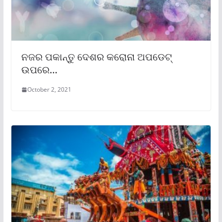
ନଜର ପକାନ୍ତୁ ଦେଶର କରୋନା ଅପଡେଟ୍
ଉପରେ…
October 2, 2021