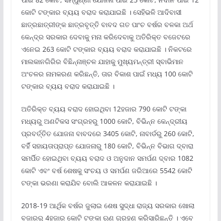
କୋଟି ଟଙ୍କାର ବ୍ୟୟ ବରାଦ କରାଯାଇଛି । ସେହିଭଳି ଆଦିବାସୀ
ଛାତ୍ରଛାତ୍ରୀଙ୍କ ଛାତ୍ରବୃତ୍ତି ବାବଦ ଗତ ପାଂଚ ବର୍ଷର ବଳକା ଅର୍ଥ
କେନ୍ଦ୍ର ସରକାର ଦେବାକୁ ମନା କରିଦେବାକୁ ଅତିରିକ୍ତ ବଜେଟରେ
ଏନେଇ 263 କୋଟି ଟଙ୍କାର ବ୍ୟୟ ବରାଦ କରାଯାଇଛି । ନିକଟରେ
ମାଲକାନଗିରିର ବିଛିନ୍ନାଞ୍ଚଳ ଯାହାକୁ ମୁଖ୍ୟମନ୍ତ୍ରୀ ସ୍ବାଭିମାନ
ଅଂଚଳର ନାମକରଣ କରିଛନ୍ତି, ତାର ବିକାଶ ପାଇଁ ମଧ୍ୟ 100 କୋଟି
ଟଙ୍କାର ବ୍ୟୟ ବରାଦ କରାଯାଇଛି ।
ଅତିରିକ୍ତ ବ୍ୟୟ ବରାଦ ହୋଇଥିବା 12ହଜାର 790 କୋଟି ଟଙ୍କା
ମଧ୍ୟରୁ ଅଣଟିକସ ସଂଗ୍ରହରୁ 1000 କୋଟି, ବିଭିନ୍ନ କେନ୍ଦ୍ରୀୟ
ପ୍ରବର୍ତ୍ତିତ ଯୋଜନା ବାବଦରେ 3405 କୋଟି, ନାବାର୍ଡରୁ 260 କୋଟି,
ବର୍ହି ସହାୟତାପ୍ରାପ୍ତ ଯୋଜନାରୁ 180 କୋଟି, ବିଭିନ୍ନ ବିଭାଗ ଦ୍ବାରା
ସମର୍ପିତ ହୋଇଥିବା ବ୍ୟୟ ବରାଦ ଓ ଅନୁଦାନ ସମର୍ପଣ ଦ୍ବାର 1082
କୋଟି ଏବଂ ବର୍ଷ ଶେଷକୁ ସଂଚୟ ଓ ସମର୍ପଣ ଜରିଆରେ 5542 କୋଟି
ଟଙ୍କା ଭରଣା କରାଯିବ ବୋଲି ଆକଳନ କରାଯାଇଛି ।
2018-19 ଆର୍ଥିକ ବର୍ଷର ଜୁଲାଇ ଶେଷ ସୁଦ୍ଧା ରାଜ୍ୟ ସରକାର ଖୋଲା
ବଜାରରୁ 4ହଜାର କୋଟି ଟଙ୍କା ଋଣ ଗ୍ରହଣ କରିସାରିଛନ୍ତି । ଏବେ