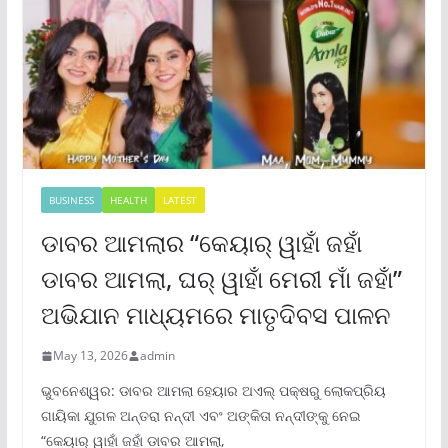
BUSINESS
HEALTH
LATEST
ଡାବର ଆମଲାର “କେୟାର୍ ୱାହାଁ ଜହାଁ
ଡାବର ଆମଲା, ଘର୍ ୱାହାଁ ମେରୀ ମାଁ ଜହାଁ”
ଅଭିଯାନ ମାଧ୍ୟମରେ ମାତୃଦିବସ ପାଳନ
May 13, 2026
admin
ଭୁବନେଶ୍ୱର: ଡାବର ଆମଲା ହେୟାର ଅଏଲ୍ ପକ୍ଷରୁ ଲୋକପ୍ରିୟ
ଗାୟିକା ଯୁଗଳ ଅନ୍ତରା ନନ୍ଦୀ ଏବଂ ଅଙ୍କିତା ନନ୍ଦୀଙ୍କୁ ନେଇ
“କେୟାର୍ ୱାହାଁ ଜହାଁ ଡାବର ଆମଲା,