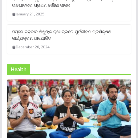
ଉଦଘାଟନର ପ୍ରଥମ ବାର୍ଷିକୀ ପାଳନ
January 21, 2025
ସମ୍‌ରେ ନବଜାତ ଶିଶୁଙ୍କ କ୍ଷେତ୍ରରେ ପୁର୍ନଜୀବନ ପ୍ରଶିକ୍ଷଣ
କାର୍ଯ୍ୟକ୍ରମ ଆୟୋଜିତ
December 26, 2024
Health