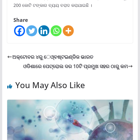
200 କୋଟି ଟଙ୍କାର ବ୍ୟୟ ବରାଦ କରାଯାଇଛି ।
Share
ଅକ୍ଟୋବର ୪ରୁ େଓ୍ବଷ୍ଟଇଣ୍ଡିଜ ଭାରତ
ଓଡିଶାରେ ପେଟ୍ରୋଲ ଦର 10ଟି ପ୍ରମୁଖ ସହର ଠାରୁ କମ
You May Also Like