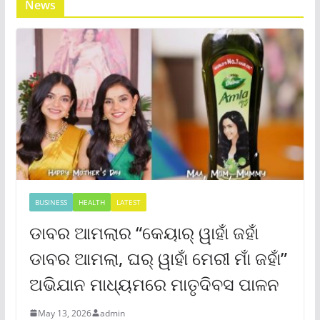
News
BUSINESS
HEALTH
LATEST
ଡାବର ଆମଲାର “କେୟାର୍ ୱାହାଁ ଜହାଁ
ଡାବର ଆମଲା, ଘର୍ ୱାହାଁ ମେରୀ ମାଁ ଜହାଁ”
ଅଭିଯାନ ମାଧ୍ୟମରେ ମାତୃଦିବସ ପାଳନ
May 13, 2026
admin