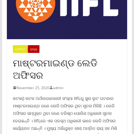
LATEST
ରାଜ୍ୟ
ମାଷ୍ଟରମାଇଣ୍ଡ ଲେଡି
ଅଫିସର
November 25, 2020
admin
କଟକ() କଟକ ଅର୍ଥଲଗାଣକାରୀ ସଂସ୍ଥା IIFLରୁ ସୁନା ଲୁଟ ଘଟଣାର
ମାଷ୍ଟରମାଇଣ୍ଡ ଜଣେ ଲେଡି ଅଫିସର ଥିବା ସୂଚନା ମିଳିଛି । ଲେଡି
ଅଫିସର ସମ୍ପୃକ୍ତ ଥିବା ଜଣେ ବରିଷ୍ଠ ପୋଲିସ ଅଧିକାରୀ ସୂଚନା
ଦେଇଛନ୍ତି । IIFLରେ ଏକ ପଦସ୍ଥ ଅଧିକାରୀ ଭାବେ ଲେଡି ଅଫିସର
କାର୍ଯ୍ୟରତ ଅଛନ୍ତି । ମୁଖ୍ୟ ଅଭିଯୁକ୍ତ ଲାଲା ଅମ୍ରିତ ରାୟ ସହ ମିଶି