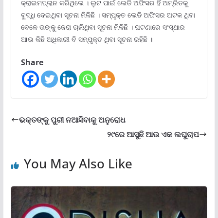
କ୍ରାଇମପ୍ଲାନ କରିଥିଲେ । ଲୁଟ ପାଇଁ ଲେଡି ଅଫିସର ହିଁ ଅମ୍ରିତକୁ
ବୁଦ୍ଧି ଦେଇଥିବା ସୂଚନା ମିଳିଛି । ସମ୍ପୃକ୍ତ ଲେଡି ଅଫିସର ଅଟକ ଥିବା
ବେଳେ ତାଙ୍କୁ ଜେରା ଚାଲିଥିବା ସୂଚନା ମିଳିଛି । ଘଟଣାରେ ସଂସ୍ଥାର
ଆଉ କିଛି ଅଧିକାରୀ ବି ସମ୍ପୃକ୍ତ ଥିବା ସୂଚନା ରହିଛି ।
Share
ଭକ୍ତଙ୍କୁ ପୁରୀ ନଆସିବାକୁ ଅନୁରୋଧ
୨୯ରେ ଆସୁଛି ଆଉ ଏକ ଲଘୁଚାପ
You May Also Like