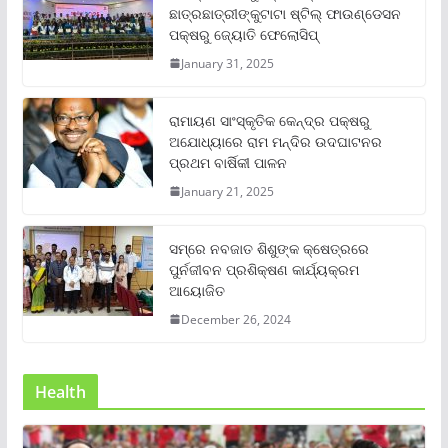
ଛାତ୍ରଛାତ୍ରୀଙ୍କୁଟାଟା ଷ୍ଟିଲ୍ ଫାଉଣ୍ଡେସନ
ପକ୍ଷରୁ ଜ୍ୟୋତି ଫେଲୋସିପ୍‌
January 31, 2025
ରାମାୟଣ ସାଂସ୍କୃତିକ କେନ୍ଦ୍ର ପକ୍ଷରୁ
ଅଯୋଧ୍ୟାରେ ରାମ ମନ୍ଦିର ଉଦଘାଟନର
ପ୍ରଥମ ବାର୍ଷିକୀ ପାଳନ
January 21, 2025
ସମ୍‌ରେ ନବଜାତ ଶିଶୁଙ୍କ କ୍ଷେତ୍ରରେ
ପୁର୍ନଜୀବନ ପ୍ରଶିକ୍ଷଣ କାର୍ଯ୍ୟକ୍ରମ
ଆୟୋଜିତ
December 26, 2024
Health