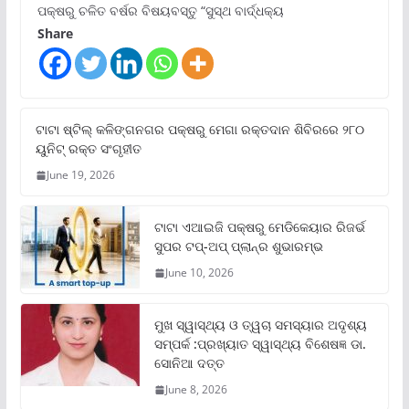
ପକ୍ଷରୁ ଚଳିତ ବର୍ଷର ବିଷୟବସ୍ତୁ “ସୁସ୍ଥ ବାର୍ଦ୍ଧକ୍ୟ
Share
ଟାଟା ଷ୍ଟିଲ୍‌ କଳିଙ୍ଗନଗର ପକ୍ଷରୁ ମେଗା ରକ୍ତଦାନ ଶିବିରରେ ୨୮୦
ୟୁନିଟ୍‌ ରକ୍ତ ସଂଗୃହୀତ
June 19, 2026
ଟାଟା ଏଆଇଜି ପକ୍ଷରୁ ମେଡିକେୟାର ରିଜର୍ଭ
ସୁପର ଟପ୍‌-ଅପ୍ ପ୍ଲାନ୍‌ର ଶୁଭାରମ୍ଭ
June 10, 2026
ମୁଖ ସ୍ୱାସ୍ଥ୍ୟ ଓ ତ୍ୱଚା ସମସ୍ୟାର ଅଦୃଶ୍ୟ
ସମ୍ପର୍କ :ପ୍ରଖ୍ୟାତ ସ୍ୱାସ୍ଥ୍ୟ ବିଶେଷଜ୍ଞ ଡା.
ସୋନିଆ ଦତ୍ତ
June 8, 2026