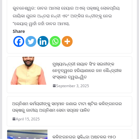
ଭୁବନେଶ୍ୱର: ଡାବର ଆମଲା ହେୟାର ଅଏଲ୍ ପକ୍ଷରୁ ଲୋକପ୍ରିୟ
ଗାୟିକା ଯୁଗଳ ଅନ୍ତରା ନନ୍ଦୀ ଏବଂ ଅଙ୍କିତା ନନ୍ଦୀଙ୍କୁ ନେଇ
“କେୟାର୍ ୱାହାଁ ଜହାଁ ଡାବର ଆମଲା,
Share
ମୁଖ୍ୟମନ୍ତ୍ରୀ ନାୟାବ ସିଂହ ସଇନୀଙ୍କ
ନେତୃତ୍ୱରେ ହରିୟାଣାରେ ଜନ କୈନ୍ଦ୍ରୀକ
ସଂସ୍କାର ତ୍ୱରାନ୍ୱିତ
September 3, 2025
ଅଗ୍ନିଶମ କର୍ମଚାରୀଙ୍କୁ ସମ୍ମାନ ଜଣାଇ ଟାଟା ଷ୍ଟିଲ କଳିଙ୍ଗନଗର
ପକ୍ଷରୁ ଜାତୀୟ ଅଗ୍ନିଶମ ସେବା ସପ୍ତାହ ପାଳିତ
April 15, 2025
କଳିଙ୍ଗନଗର ସୁକିନ୍ଦା ଅଞ୍ଚଳର ୧୫୦