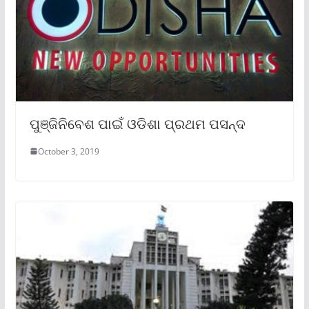
ପୁଞ୍ଜିନିବେଶ ପାଇଁ ଓଡିଶା ପ୍ରଥମ ପସନ୍ଦ
October 3, 2019