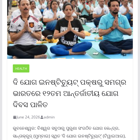
HEALTH
ଦି ଯୋଗ ଇନଷ୍ଟିଚ୍ୟୁଟ୍ ପକ୍ଷରୁ ସମଗ୍ର
ଭାରତରେ ୧୨ତମ ଆନ୍ତର୍ଜାତୀୟ ଯୋଗ
ଦିବସ ପାଳିତ
June 24, 2026
admin
ଭୁବନେଶ୍ୱର: ବିଶ୍ୱର ସବୁଠାରୁ ପୁରୁଣା ସଂଗଠିତ ଯୋଗ କେନ୍ଦ୍ର,
ସାନ୍ତାକ୍ରୁଜ୍ (ମୁମ୍ବାଇ) ସ୍ଥିତ ‘ଦି ଯୋଗ ଇନଷ୍ଟିଚ୍ୟୁଟ୍‌’ (ଟିୱାଇଆଇ),