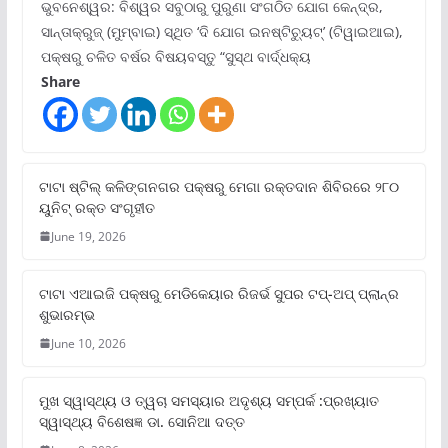
ଭୁବନେଶ୍ୱର: ବିଶ୍ୱର ସବୁଠାରୁ ପୁରୁଣା ସଂଗଠିତ ଯୋଗ କେନ୍ଦ୍ର,
ସାନ୍ତାକ୍ରୁଜ୍ (ମୁମ୍ବାଇ) ସ୍ଥିତ ‘ଦି ଯୋଗ ଇନଷ୍ଟିଚ୍ୟୁଟ୍‌’ (ଟିୱାଇଆଇ),
ପକ୍ଷରୁ ଚଳିତ ବର୍ଷର ବିଷୟବସ୍ତୁ “ସୁସ୍ଥ ବାର୍ଦ୍ଧକ୍ୟ
Share
ଟାଟା ଷ୍ଟିଲ୍‌ କଳିଙ୍ଗନଗର ପକ୍ଷରୁ ମେଗା ରକ୍ତଦାନ ଶିବିରରେ ୨୮୦
ୟୁନିଟ୍‌ ରକ୍ତ ସଂଗୃହୀତ
June 19, 2026
ଟାଟା ଏଆଇଜି ପକ୍ଷରୁ ମେଡିକେୟାର ରିଜର୍ଭ ସୁପର ଟପ୍‌-ଅପ୍ ପ୍ଲାନ୍‌ର
ଶୁଭାରମ୍ଭ
June 10, 2026
ମୁଖ ସ୍ୱାସ୍ଥ୍ୟ ଓ ତ୍ୱଚା ସମସ୍ୟାର ଅଦୃଶ୍ୟ ସମ୍ପର୍କ :ପ୍ରଖ୍ୟାତ
ସ୍ୱାସ୍ଥ୍ୟ ବିଶେଷଜ୍ଞ ଡା. ସୋନିଆ ଦତ୍ତ