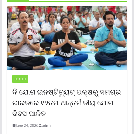
HEALTH
ଦି ଯୋଗ ଇନଷ୍ଟିଚ୍ୟୁଟ୍ ପକ୍ଷରୁ ସମଗ୍ର
ଭାରତରେ ୧୨ତମ ଆନ୍ତର୍ଜାତୀୟ ଯୋଗ
ଦିବସ ପାଳିତ
June 24, 2026
admin