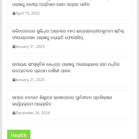
ପକ୍ଷରୁ ଜାତୀୟ ଅଗ୍ନିଶମ ସେବା ସପ୍ତାହ ପାଳିତ
April 15, 2025
କଳିଙ୍ଗନଗର ସୁକିନ୍ଦା ଅଞ୍ଚଳର ୧୫୦ ଛାତ୍ରଛାତ୍ରୀଙ୍କୁଟାଟା ଷ୍ଟିଲ୍
ଫାଉଣ୍ଡେସନ ପକ୍ଷରୁ ଜ୍ୟୋତି ଫେଲୋସିପ୍‌
January 31, 2025
ରାମାୟଣ ସାଂସ୍କୃତିକ କେନ୍ଦ୍ର ପକ୍ଷରୁ ଅଯୋଧ୍ୟାରେ ରାମ ମନ୍ଦିର
ଉଦଘାଟନର ପ୍ରଥମ ବାର୍ଷିକୀ ପାଳନ
January 21, 2025
ସମ୍‌ରେ ନବଜାତ ଶିଶୁଙ୍କ କ୍ଷେତ୍ରରେ ପୁର୍ନଜୀବନ ପ୍ରଶିକ୍ଷଣ
କାର୍ଯ୍ୟକ୍ରମ ଆୟୋଜିତ
December 26, 2024
Health