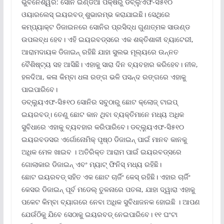
ଭୁବନେଶ୍ୱର: ସୋନି ଇଣ୍ଡିଆ ପକ୍ଷରୁ ଡବ୍ଲୁଏଫ-ସି୫୧୦
ଓୟାରଲେସ୍ ଇୟରବଡ୍ ଶୁଭାରମ୍ଭ କରାଯାଇଛି। ସେଥିରେ
କମ୍ପ୍ୟାକ୍ଟ ଡିଜାଇନରେ ସୋନିର ପ୍ରସିଦ୍ଧ ଗୁଣାତ୍ମକ ସାଉଣ୍ଡ
ଉପଲବ୍ଧ ହେବ। ଏହି ଇୟରବଡ୍ସରେ ଏକ ଶକ୍ତିଶାଳୀ ବ୍ୟାଟେରୀ,
ଆରାମଦାୟକ ଡିଜାଇନ୍ ରହିଛି ଯାହା ସୁଲଭ ମୂଲ୍ୟରେ ଉନ୍ନତ
ବୈଶିଷ୍ଟ୍ୟ ସହ ଆସିଛି। ଏହାକୁ ସାରା ଦିନ ବ୍ୟବହାର କରିହେବ। ନୀଳ,
ହଳଦିଆ, କଳା କିମ୍ବା ଧଳା ରଙ୍ଗ ଭଳି ପସନ୍ଦ ରଙ୍ଗରେ ଏହାକୁ
ପାଇପାରିବେ।
ଡବ୍ଲ୍ୟୁଏଫ-ସି୫୧୦ ସୋନିର ସବୁଠାରୁ ଛୋଟ କ୍ଲୋଜ୍ ଟାଇପ୍
ଇୟରବଡ୍‌। ତେଣୁ ଛୋଟ କାନ ଥିବା ବ୍ୟକ୍ତିମାନେ ମଧ୍ୟ ଅଧିକ
ସୁବିଧାରେ ଏହାକୁ ବ୍ୟବହାର କରିପାରିବେ। ଡବ୍ଲ୍ୟୁଏଫ-ସି୫୧୦
ଇୟରବଡସର ଏର୍ଗୋନୋମିକ୍ ପୃଷ୍ଠ ଡିଜାଇନ୍ ପାଇଁ ମାନବ କାନକୁ
ଅଧିକ ମେଳ ଖାଇବ । ଅତିରିକ୍ତ ଆରାମ ପାଇଁ ଇୟରବଡ୍ସରେ
ଗୋଲାକାର ଡିଜାଇନ୍ ଏବଂ ମ୍ୟାଟ୍ ଫିନିସ୍ ମଧ୍ୟ ରହିଛି।
ଛୋଟ ଇୟରବଡ୍ ସହିତ ଏକ ଛୋଟ ଚାର୍ଜିଂ କେସ୍ ରହିଛି। ଏହାର ଚାର୍ଜିଂ
କେସର ଡିଜାଇନ୍ ପୂର୍ବ ମଡେଲ୍ ତୁଳନାରେ ପତଳା, ଯାହା ଦ୍ୱାରା ଏହାକୁ
ପକେଟ କିମ୍ବା ବ୍ୟାଗରେ ନେବା ଅଧିକ ସୁବିଧାଜନକ ହୋଇଛି । ଆପଣ
ଯେଉଁଠିକୁ ଯିବେ ସେଠାକୁ ଇୟରବଡ୍ ନେଇପାରିବେ। ୧୧ ଘଂଟା