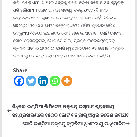
କରି, ଡବ୍ଲୁଏଫ -ସି ୫୧୦ ଶବ୍ଦକୁ ଦମନ କରିବା ସହିତ ମାନବ ସ୍ୱରକୁ
ଧରି ରଖିଥାଏ । ଛୋଟ ଆକାର ସତ୍ୱେ ଡବ୍ଲ୍ୟୁଏଫ-ସି ୫୧୦
ଇୟରବଡ୍ ଶବ୍ଦ ଗୁଣବତା ଉପରେ ବୁଝାମଣା କରେ ନାହିଁ। ଡିଜିଟାଲ
ସାଉଣ୍ଡ ଏନହାନସ ମେଂଟ ଉଚ୍ଚ ଗୁଣବତା ଅଡିଓ ପ୍ରଦାନ କରିବ।
ଡବ୍ଲୁଏଫ-ସି୫୧୦ ଇୟରବଡ ସୋନି ରିଟେଲ ଷ୍ଟୋର, ସୋନି ସେଟଂର,
ସୋନି ଏକ୍ସକ୍ଲୁସିଭ, ସୋନି ପୋର୍ଟାଲ, ପ୍ରମୁଖ ଇଲେକ୍ଟ୍ରୋନିକ୍
ଷ୍ଟୋର ଏବଂ ଭାରତର ଇ-କମର୍ସ ୱେବସାଇଟରେ ୨୬ ସେପ୍େଟମ୍ବର
୨୦୨୪ ରୁ ଉପଲବ୍ଧ ହେବ। ଏହାର ଦାମ ୪୯୯୦ ଟଙ୍କା ରହିଛି।
Share
ଜିନ୍ଦଲ ଇଣ୍ଡିଆ ଲିିମିଟେଡ୍ ପକ୍ଷରୁ ଇସ୍ପାତ ବ୍ୟବସାୟ
ସମ୍ପ୍ରସାରଣରେ ୧୫୦୦ କୋଟି ଟଙ୍କାରୁ ଅଧିକ ନିବେଶ କରାଯିବ
ସୋନି ଇଣ୍ଡିଆ ପକ୍ଷରୁ ବ୍ରାଭିଆ ଥିଏଟର ୟୁ ଉନ୍ମୋଚିତ