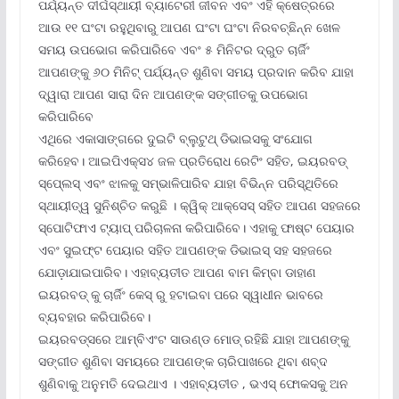
ପର୍ଯ୍ୟନ୍ତ ଦୀର୍ଘସ୍ଥାୟୀ ବ୍ୟାଟେରୀ ଜୀବନ ଏବଂ ଏହି କ୍ଷେତ୍ରରେ
ଆଉ ୧୧ ଘଂଟା ରହୁଥିବାରୁ ଆପଣ ଘଂଟା ଘଂଟା ନିରବଚ୍ଛିନ୍ନ ଖେଳ
ସମୟ ଉପଭୋଗ କରିପାରିବେ ଏବଂ ୫ ମିନିଟର ଦ୍ରୁତ ଚାର୍ଜିଂ
ଆପଣଙ୍କୁ ୬୦ ମିନିଟ୍ ପର୍ଯ୍ୟନ୍ତ ଶୁଣିବା ସମୟ ପ୍ରଦାନ କରିବ ଯାହା
ଦ୍ୱାରା ଆପଣ ସାରା ଦିନ ଆପଣଙ୍କ ସଙ୍ଗୀତକୁ ଉପଭୋଗ
କରିପାରିବେ
ଏଥିରେ ଏକାସାଙ୍ଗରେ ଦୁଇଟି ବ୍ଲୁଟୁଥ୍ ଡିଭାଇସକୁ ସଂଯୋଗ
କରିହେବ। ଆଇପିଏକ୍ସ୪ ଜଳ ପ୍ରତିରୋଧ ରେଟିଂ ସହିତ, ଇୟରବଡ୍
ସ୍ପେ୍ଲସ୍ ଏବଂ ଝାଳକୁ ସମ୍ଭାଳିପାରିବ ଯାହା ବିଭିନ୍ନ ପରିସ୍ଥିତିରେ
ସ୍ଥାୟୀତ୍ୱ ସୁନିଶ୍ଚିତ କରୁଛି । କ୍ୱିକ୍ ଆକ୍ସେସ୍ ସହିତ ଆପଣ ସହଜରେ
ସ୍ପୋଟିଫାଏ ଟ୍ୟାପ୍ ପରିଚାଳନା କରିପାରିବେ। ଏହାକୁ ଫାଷ୍ଟ ପେୟାର
ଏବଂ ସୁଇଫ୍ଟ ପେୟାର ସହିତ ଆପଣଙ୍କ ଡିଭାଇସ୍ ସହ ସହଜରେ
ଯୋଡ଼ାଯାଇପାରିବ। ଏହାବ୍ୟତୀତ ଆପଣ ବାମ କିମ୍ବା ଡାହାଣ
ଇୟରବଡ୍ କୁ ଚାର୍ଜିଂ କେସ୍ ରୁ ହଟାଇବା ପରେ ସ୍ୱାଧୀନ ଭାବରେ
ବ୍ୟବହାର କରିପାରିବେ।
ଇୟରବଡ୍ସରେ ଆମ୍ବିଏଂଟ ସାଉଣ୍ଡ ମୋଡ୍ ରହିଛି ଯାହା ଆପଣଙ୍କୁ
ସଙ୍ଗୀତ ଶୁଣିବା ସମୟରେ ଆପଣଙ୍କ ଚାରିପାଖରେ ଥିବା ଶବ୍ଦ
ଶୁଣିବାକୁ ଅନୁମତି ଦେଇଥାଏ । ଏହାବ୍ୟତୀତ , ଭଏସ୍ ଫୋକସକୁ ଅନ