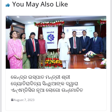
You May Also Like
କେନ୍ଦ୍ର ଇସ୍ପାତ ମନ୍ତ୍ରୀ ଶ୍ରୀ
ଜ୍ୟୋତିରାଦିତ୍ୟ ସିନ୍ଧିଆଙ୍କ ଦ୍ୱାରା
ଏନ୍‌ଏମ୍‌ଡିସିର ନୂଆ ଲୋଗୋ ଉନ୍ମୋଚିତ
August 7, 2023