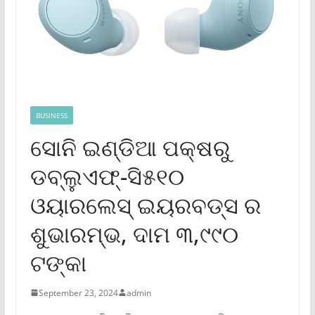
BUSINESS
ସୋନି ଇଣ୍ଡିଆ ପକ୍ଷରୁ
ଡବ୍ଲୁଏଫ୍‌-ସି୫୧୦
ଓୟାରଲେସ୍ ଇୟରବଡ୍ସ ର
ଶୁଭାରମ୍ଭ, ଦାମ ୩,୯୯୦
ଟଙ୍କା
September 23, 2024
admin