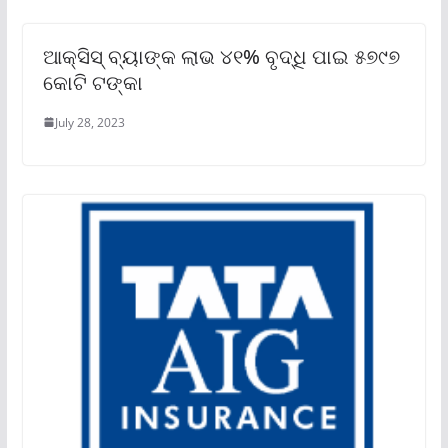
ଆକ୍ସିସ୍ ବ୍ୟାଙ୍କ ଲାଭ ୪୧% ବୃଦ୍ଧି ପାଇ ୫୭୯୭
କୋଟି ଟଙ୍କା
July 28, 2023