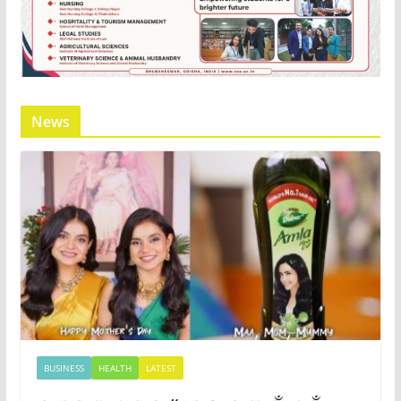
News
BUSINESS
HEALTH
LATEST