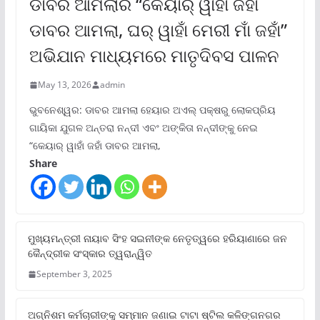
ଡାବର ଆମଲାର “କେୟାର୍ ୱାହାଁ ଜହାଁ
ଡାବର ଆମଲା, ଘର୍ ୱାହାଁ ମେରୀ ମାଁ ଜହାଁ”
ଅଭିଯାନ ମାଧ୍ୟମରେ ମାତୃଦିବସ ପାଳନ
May 13, 2026
admin
ଭୁବନେଶ୍ୱର: ଡାବର ଆମଲା ହେୟାର ଅଏଲ୍ ପକ୍ଷରୁ ଲୋକପ୍ରିୟ
ଗାୟିକା ଯୁଗଳ ଅନ୍ତରା ନନ୍ଦୀ ଏବଂ ଅଙ୍କିତା ନନ୍ଦୀଙ୍କୁ ନେଇ
“କେୟାର୍ ୱାହାଁ ଜହାଁ ଡାବର ଆମଲା,
Share
ମୁଖ୍ୟମନ୍ତ୍ରୀ ନାୟାବ ସିଂହ ସଇନୀଙ୍କ ନେତୃତ୍ୱରେ ହରିୟାଣାରେ ଜନ
କୈନ୍ଦ୍ରୀକ ସଂସ୍କାର ତ୍ୱରାନ୍ୱିତ
September 3, 2025
ଅଗ୍ନିଶମ କର୍ମଚାରୀଙ୍କୁ ସମ୍ମାନ ଜଣାଇ ଟାଟା ଷ୍ଟିଲ କଳିଙ୍ଗନଗର