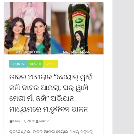
BUSINESS
HEALTH
LATEST
ଡାବର ଆମଲାର “କେୟାର୍ ୱାହାଁ
ଜହାଁ ଡାବର ଆମଲା, ଘର୍ ୱାହାଁ
ମେରୀ ମାଁ ଜହାଁ” ଅଭିଯାନ
ମାଧ୍ୟମରେ ମାତୃଦିବସ ପାଳନ
May 13, 2026
admin
ଭୁବନେଶ୍ୱର: ଡାବର ଆମଲା ହେୟାର ଅଏଲ୍ ପକ୍ଷରୁ