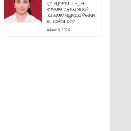
ମୁଖ ସ୍ୱାସ୍ଥ୍ୟ ଓ ତ୍ୱଚା
ସମସ୍ୟାର ଅଦୃଶ୍ୟ ସମ୍ପର୍କ
:ପ୍ରଖ୍ୟାତ ସ୍ୱାସ୍ଥ୍ୟ ବିଶେଷଜ୍ଞ
ଡା. ସୋନିଆ ଦତ୍ତ
June 8, 2026