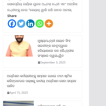
ଲୋକପ୍ରିୟ ଗାୟିକା ଯୁଗଳ ଅନ୍ତରା ନନ୍ଦୀ ଏବଂ ଅଙ୍କିତା
ନନ୍ଦୀଙ୍କୁ ନେଇ “କେୟାର୍ ୱାହାଁ ଜହାଁ ଡାବର ଆମଲା,
Share
ମୁଖ୍ୟମନ୍ତ୍ରୀ ନାୟାବ ସିଂହ
ସଇନୀଙ୍କ ନେତୃତ୍ୱରେ
ହରିୟାଣାରେ ଜନ କୈନ୍ଦ୍ରୀକ
ସଂସ୍କାର ତ୍ୱରାନ୍ୱିତ
September 3, 2025
ଅଗ୍ନିଶମ କର୍ମଚାରୀଙ୍କୁ ସମ୍ମାନ ଜଣାଇ ଟାଟା ଷ୍ଟିଲ
କଳିଙ୍ଗନଗର ପକ୍ଷରୁ ଜାତୀୟ ଅଗ୍ନିଶମ ସେବା ସପ୍ତାହ
ପାଳିତ
April 15, 2025