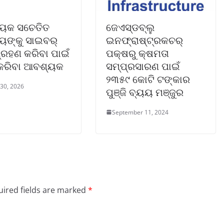
ୟେକ ସଚେତିତ
ଜେଏସ୍‌ଡବ୍ଲୁ
ୟଙ୍କୁ ସାଇବର୍
ଇନଫ୍ରାଷ୍ଟ୍ରକଚର୍
୍ରହଣ କରିବା ପାଇଁ
ପକ୍ଷରୁ କ୍ଷମତା
 କରିବା ଆବଶ୍ୟକ
ସମ୍ପ୍ରସାରଣ ପାଇଁ
୨୩୫୯ କୋଟି ଟଙ୍କାର
 30, 2026
ପୁଞ୍ଜି ବ୍ୟୟ ମଞ୍ଜୁର
September 11, 2024
ired fields are marked
*