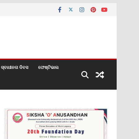
ସ୍ବାଧୀନତା ଦିବସ
ଫେଷ୍ଟିଭାଲ