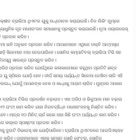
କ୍ଷୀତ ବ୍ରାଭିଆ ଥିଏଟର ୟୁକୁ ଉନ୍ମୋଚନ କରାଯାଇଛି। ନିଜ ଲିଭିଂ ରୁମ୍‌ରେ
୍ୟାଧୁନିକ ଗୃହ ମନୋରଂଜନ ସମାଧାନକୁ ପ୍ରସ୍ତୁତ କରାଯାଇଛି। ନୂଆ ଓୟାରଲେସ୍
ତି ପ୍ରଦାନ କରିବ।
େମା ଭଳି ଅନୁଭବ ପ୍ରଦାନ କରିବ। ଆପଣମାନେ ଏଥିରେ ଡଲ୍‌ବି ଆଟ୍‌ମସ୍‌ର
ି ସିନେମାର ମଜା ନେଇପାରିବେ। ସୋନିର କମ୍ପାଟିବଲ୍ ବ୍ରାଭିଆ ଟିଭି ସହ
ିଜସ୍ୱ ସାଉଣ୍ଡ ପ୍ରସ୍ତୁତ କରିବ।
ର ଅଡିଓ ପ୍ରଦାନ କରିବ ଯେଉଁଥିରେ କଳାକାରମାନେ କହୁଥିବା ପ୍ରତିଟି ଶବ୍ଦ
 ୟୁ ସ୍ପିକର ଯୋଡ଼ି ହେବ। ଦୀର୍ଘ ସମୟ ପର୍ଯ୍ୟନ୍ତ ସିନେମା ଦେଖିବା ଲାଗି ଏହି
ୁକା ଡିଜାଇନ୍ ଯୋଗୁଁ ଆପଣଙ୍କ ବେକ ଓ କାନ୍ଧକୁ ଆରାମ ଲାଗିବ। ମୁଣ୍ଡର ଆକାର
ହା ବ୍ରାଭିଆ ଟିଭିର ପ୍ରଦର୍ଶନ ବଢ଼ାଇବ। ଏହା ଅଡିଓ ଓ ଭିଜୁଆଲ ମାନ ବଢ଼ାଇ
 ୧୨ ଘଂଟା କାମ କରିବ ଯାହା ନିରବଚ୍ଛିନ୍ନ ମନୋରଂଜନକୁ ନିଶ୍ଚିତ କରିବ।
ରିହେବ। ମାତ୍ର ୧୦ ମିନିଟ୍ ଚାର୍ଜ କଲେ ତାହା କିଛି ଘଂଟା ପର୍ଯ୍ୟନ୍ତ କାମ କରିବ।
ଶରେ କଲ୍‌ରେ ସ୍ପଷ୍ଟତା ପ୍ରଦାନ କରିବ।
ାହାକୁ ଦୁଇଟି ଡିଭାଇସ୍ ସହ ଯୋଡ଼ିପାରିବେ। ବ୍ରାଭିଆ ଥିଏଟରରେ ଆଇପିଏକ୍ସ୪
ରଦାନ କରିବ। ଗ୍ରାହକମାନେ ଏହାକୁ ସମସ୍ତ ସୋନି ସେଂଟର, ସୋନିର