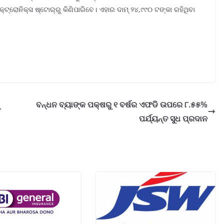
୍ଟ୍ରୋନିକ୍ସ ଷ୍ଟୋର୍‌ରୁ କିଣିପାରିବେ। ଏହାର ଦାମ୍ ୨୪,୯୯୦ ଟଙ୍କା ରହିଥିବା
ବନ୍ଧନ ବ୍ୟାଙ୍କ ପକ୍ଷରୁ ୧ ବର୍ଷର ଏଫଡି ଉପରେ ୮.୫୫%
ପର୍ଯ୍ୟନ୍ତ ସୁଧ ପ୍ରଦାନ