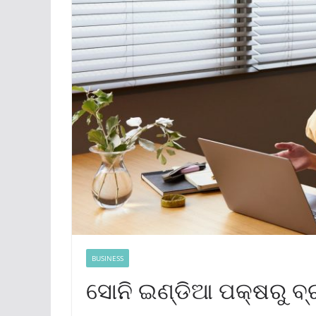
BUSINESS
ସୋନି ଇଣ୍ଡିଆ ପକ୍ଷରୁ ବ୍