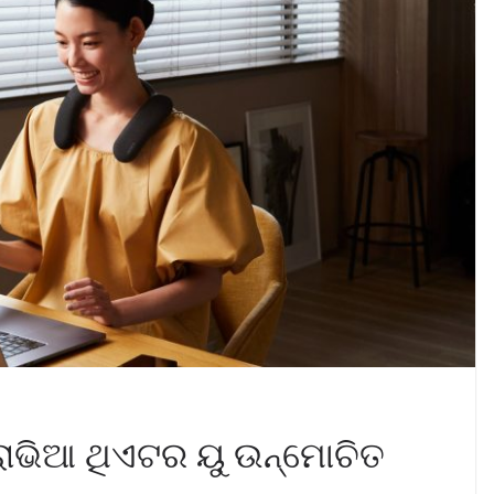
ରାଭିଆ ଥିଏଟର ୟୁ ଉନ୍ମୋଚିତ