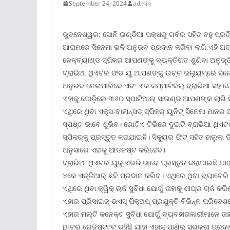
September 24, 2024
admin
ଭୁବନେଶ୍ୱର: ସୋନି ଇଣ୍ଡିଆ ପକ୍ଷରୁ ଗର୍ବର ସହିତ ବହୁ ପ୍ରତି
ଆରାମରେ ସିନେମା ଭଳି ଅନୁଭବ ପ୍ରଦାନ କରିବା ଲାଗି ଏହି ଅତ
ନେକ୍‌ବ୍ୟାଣ୍ଡ ସ୍ପିକର ଆପଣଙ୍କୁ ବ୍ୟକ୍ତିଗତ ଶୁଣିବା ଅନୁଭୂ
ବ୍ରାଭିଆ ଥିଏଟର ଫର ୟୁ ଆପଣଙ୍କୁ ଉଚ୍ଚ ଭଲ୍ୟୁମ୍‌ରେ ସିନ
ଅନୁଭବ ନେଇପାରିବେ ଏବଂ ଏକ କମ୍ପାଟିବଲ୍ ବ୍ରାଭିଆ ସହ ଯୋଡ଼
ଏହାକୁ ଯୋଡ଼ିଲେ ୩୬୦ ସ୍ପାଟିଆଲ୍ ସାଉଣ୍ଡ ଆପଣଙ୍କ ଲାଗି ନ
ଏଥିରେ ଥିବା ଏକ୍ସ-ବାଲାନ୍ସଡ୍ ସ୍ପିକର୍ ୟୁନିଟ୍ ସିନେମା ମାନ
ସ୍ପଷ୍ଟ ଭାବେ ଶୁଭିବ। ଗୋଟିଏ ଟିଭିରେ ଦୁଇଟି ବ୍ରାଭିଆ ଥିଏଟର
ସ୍ପିକର୍‌କୁ ପ୍ରସ୍ତୁତ କରାଯାଇଛି। ସିକ୍ୟୁର ଫିଟ୍ ସହିତ ହାଲ
ଅନୁସାରେ ଏହାକୁ ଆଡଜଷ୍ଟ କରିହେବ।
ବ୍ରାଭିଆ ଥିଏଟର ୟୁକୁ ଏଭଳି ଭାବେ ପ୍ରସ୍ତୁତ କରାଯାଇଛି ଯା
୪କେ ଏଚ୍‌ଡିଆର୍ ଛବି ପ୍ରଦାନ କରିବ। ଏଥିରେ ଥିବା ବ୍ୟାଟେରି
ଏଥିରେ ଥିବା କ୍ୱିକ୍ ଚାର୍ଜ ସୁବିଧା ଯୋଗୁଁ ତାହାକୁ ଶୀଘ୍ର ଚାର୍ଜ କ
ଏହାର ପ୍ରିସାଇଜ୍ ଭଏସ୍ ପିକ୍‌ଅପ୍ ପ୍ରଯୁକ୍ତି ବିଭିନ୍ନ ପରିବେ
ଏହାର ମଲ୍‌ଟି କନେକ୍ଟ ସୁବିଧା ଯୋଗୁଁ ବ୍ୟବହାରକାରୀମାନେ ତ
ୱାଟର ରେଜିଷ୍ଟାଂଟ୍ ରହିଛି ଯାହା ଏହାକୁ ପାଣିରୁ ସୁରକ୍ଷା ପ୍