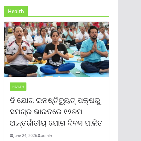
Health
HEALTH
ଦି ଯୋଗ ଇନଷ୍ଟିଚ୍ୟୁଟ୍ ପକ୍ଷରୁ
ସମଗ୍ର ଭାରତରେ ୧୨ତମ
ଆନ୍ତର୍ଜାତୀୟ ଯୋଗ ଦିବସ ପାଳିତ
June 24, 2026
admin