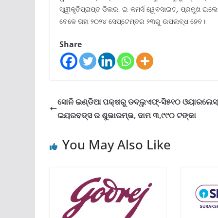
ସ୍ୱୀକୃତିପ୍ରାପ୍ତ ଡିଲର, ଇ-କମର୍ସ ୱେବସାଇଟ୍‌, ପ୍ରମୁଖ ଇଲେକ
ବେଳେ ତାହା ୨୦୨୪ ସେପ୍ଟେମ୍ବର ୨୩ରୁ ଉପଲବ୍ଧ ହେବ।
Share
ସୋନି ଇଣ୍ଡିଆ ପକ୍ଷରୁ ଡବ୍ଲୁଏଫ୍‌-ସି୫୧୦ ଓୟାରଲେସ୍
ଇୟରବଡ୍ସ ର ଶୁଭାରମ୍ଭ, ଦାମ ୩,୯୯୦ ଟଙ୍କା
You May Also Like