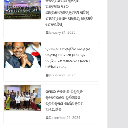
କଳିଙ୍ଗନଗର ସୁକିନ୍ଦା
ଅଞ୍ଚଳର ୧୫୦
ଛାତ୍ରଛାତ୍ରୀଙ୍କୁଟାଟା ଷ୍ଟିଲ୍
ଫାଉଣ୍ଡେସନ ପକ୍ଷରୁ ଜ୍ୟୋତି
ଫେଲୋସିପ୍‌
January 31, 2025
ରାମାୟଣ ସାଂସ୍କୃତିକ କେନ୍ଦ୍ର
ପକ୍ଷରୁ ଅଯୋଧ୍ୟାରେ ରାମ
ମନ୍ଦିର ଉଦଘାଟନର ପ୍ରଥମ
ବାର୍ଷିକୀ ପାଳନ
January 21, 2025
ସମ୍‌ରେ ନବଜାତ ଶିଶୁଙ୍କ
କ୍ଷେତ୍ରରେ ପୁର୍ନଜୀବନ
ପ୍ରଶିକ୍ଷଣ କାର୍ଯ୍ୟକ୍ରମ
ଆୟୋଜିତ
December 26, 2024