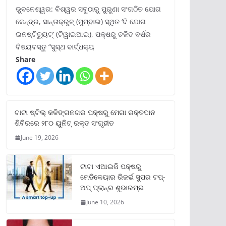
ଭୁବନେଶ୍ୱର: ବିଶ୍ୱର ସବୁଠାରୁ ପୁରୁଣା ସଂଗଠିତ ଯୋଗ
କେନ୍ଦ୍ର, ସାନ୍ତାକ୍ରୁଜ୍ (ମୁମ୍ବାଇ) ସ୍ଥିତ ‘ଦି ଯୋଗ
ଇନଷ୍ଟିଚ୍ୟୁଟ୍‌’ (ଟିୱାଇଆଇ), ପକ୍ଷରୁ ଚଳିତ ବର୍ଷର
ବିଷୟବସ୍ତୁ “ସୁସ୍ଥ ବାର୍ଦ୍ଧକ୍ୟ
Share
ଟାଟା ଷ୍ଟିଲ୍‌ କଳିଙ୍ଗନଗର ପକ୍ଷରୁ ମେଗା ରକ୍ତଦାନ
ଶିବିରରେ ୨୮୦ ୟୁନିଟ୍‌ ରକ୍ତ ସଂଗୃହୀତ
June 19, 2026
ଟାଟା ଏଆଇଜି ପକ୍ଷରୁ
ମେଡିକେୟାର ରିଜର୍ଭ ସୁପର ଟପ୍‌-
ଅପ୍ ପ୍ଲାନ୍‌ର ଶୁଭାରମ୍ଭ
June 10, 2026