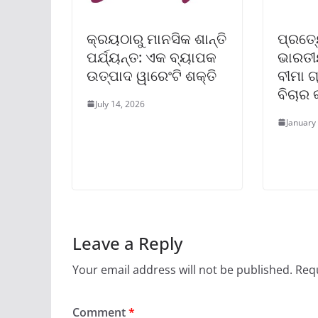
କ୍ରୟଠାରୁ ମାନସିକ ଶାନ୍ତି
ପ୍ରତ୍
ପର୍ଯ୍ୟନ୍ତ: ଏକ ବ୍ୟାପକ
ଭାରତୀ
ଉତ୍ପାଦ ୱାରେଂଟି ଶକ୍ତି
ବୀମା ଗ
ବିଚାର
July 14, 2026
January
Leave a Reply
Your email address will not be published.
Requ
Comment
*