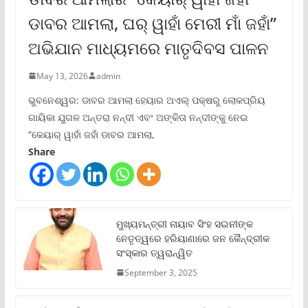
ଡାବର ଆମଲା, ଘର୍ ୱାହାଁ ମେରୀ ମାଁ ଜହାଁ”
ଅଭିଯାନ ମାଧ୍ୟମରେ ମାତୃଦିବସ ପାଳନ
May 13, 2026
admin
ଭୁବନେଶ୍ୱର: ଡାବର ଆମଲା ହେୟାର ଅଏଲ୍ ପକ୍ଷରୁ ଲୋକପ୍ରିୟ
ଗାୟିକା ଯୁଗଳ ଅନ୍ତରା ନନ୍ଦୀ ଏବଂ ଅଙ୍କିତା ନନ୍ଦୀଙ୍କୁ ନେଇ
“କେୟାର୍ ୱାହାଁ ଜହାଁ ଡାବର ଆମଲା,
Share
ମୁଖ୍ୟମନ୍ତ୍ରୀ ନାୟାବ ସିଂହ ସଇନୀଙ୍କ
ନେତୃତ୍ୱରେ ହରିୟାଣାରେ ଜନ କୈନ୍ଦ୍ରୀକ
ସଂସ୍କାର ତ୍ୱରାନ୍ୱିତ
September 3, 2025