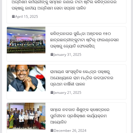
ଅଗ୍ନିଶମ କର୍ମଚାରୀଙ୍କୁ ସମ୍ମାନ ଜଣାଇ ଟାଟା ଷ୍ଟିଲ କଳିଙ୍ଗନଗର
ପକ୍ଷରୁ ଜାତୀୟ ଅଗ୍ନିଶମ ସେବା ସପ୍ତାହ ପାଳିତ
April 15, 2025
କଳିଙ୍ଗନଗର ସୁକିନ୍ଦା ଅଞ୍ଚଳର ୧୫୦
ଛାତ୍ରଛାତ୍ରୀଙ୍କୁଟାଟା ଷ୍ଟିଲ୍ ଫାଉଣ୍ଡେସନ
ପକ୍ଷରୁ ଜ୍ୟୋତି ଫେଲୋସିପ୍‌
January 31, 2025
ରାମାୟଣ ସାଂସ୍କୃତିକ କେନ୍ଦ୍ର ପକ୍ଷରୁ
ଅଯୋଧ୍ୟାରେ ରାମ ମନ୍ଦିର ଉଦଘାଟନର
ପ୍ରଥମ ବାର୍ଷିକୀ ପାଳନ
January 21, 2025
ସମ୍‌ରେ ନବଜାତ ଶିଶୁଙ୍କ କ୍ଷେତ୍ରରେ
ପୁର୍ନଜୀବନ ପ୍ରଶିକ୍ଷଣ କାର୍ଯ୍ୟକ୍ରମ
ଆୟୋଜିତ
December 26, 2024