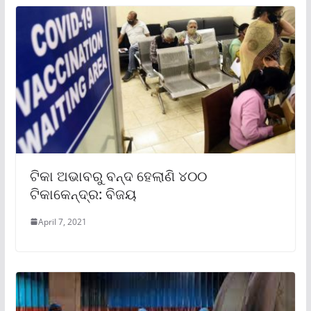
ଟିକା ଅଭାବରୁ ବନ୍ଦ ହେଲାଣି ୪୦୦
ଟିକାକେନ୍ଦ୍ର: ବିଜୟ
April 7, 2021