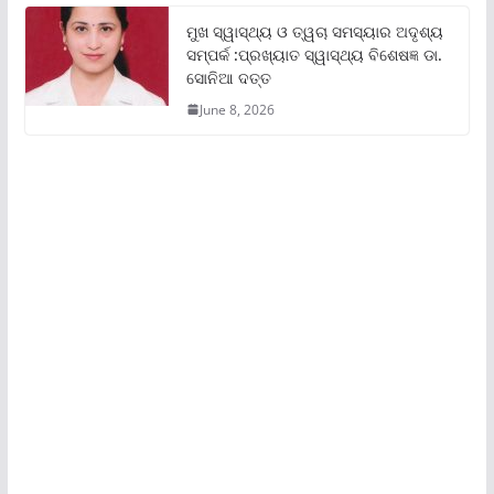
ମୁଖ ସ୍ୱାସ୍ଥ୍ୟ ଓ ତ୍ୱଚା ସମସ୍ୟାର ଅଦୃଶ୍ୟ
ସମ୍ପର୍କ :ପ୍ରଖ୍ୟାତ ସ୍ୱାସ୍ଥ୍ୟ ବିଶେଷଜ୍ଞ ଡା.
ସୋନିଆ ଦତ୍ତ
June 8, 2026