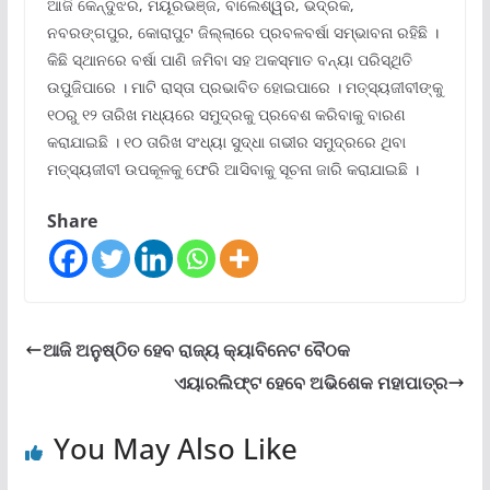
ଆଜି କେନ୍ଦୁଝର, ମୟୂରଭଞ୍ଜ, ବାଲେଶ୍ୱର, ଭଦ୍ରକ,
ନବରଙ୍ଗପୁର, କୋରାପୁଟ ଜିଲ୍ଲାରେ ପ୍ରବଳବର୍ଷା ସମ୍ଭାବନା ରହିଛି ।
କିଛି ସ୍ଥାନରେ ବର୍ଷା ପାଣି ଜମିବା ସହ ଅକସ୍ମାତ ବନ୍ୟା ପରିସ୍ଥିତି
ଉପୁଜିପାରେ । ମାଟି ରାସ୍ତା ପ୍ରଭାବିତ ହୋଇପାରେ । ମତ୍ସ୍ୟଜୀବୀଙ୍କୁ
୧୦ରୁ ୧୨ ତାରିଖ ମଧ୍ୟରେ ସମୁଦ୍ରକୁ ପ୍ରବେଶ କରିବାକୁ ବାରଣ
କରାଯାଇଛି । ୧୦ ତାରିଖ ସଂଧ୍ୟା ସୁଦ୍ଧା ଗଭୀର ସମୁଦ୍ରରେ ଥିବା
ମତ୍ସ୍ୟଜୀବୀ ଉପକୂଳକୁ ଫେରି ଆସିବାକୁ ସୂଚନା ଜାରି କରାଯାଇଛି ।
Share
ଆଜି ଅନୁଷ୍ଠିତ ହେବ ରାଜ୍ୟ କ୍ୟାବିନେଟ ବୈଠକ
ଏୟାରଲିଫ୍ଟ ହେବେ ଅଭିଶେକ ମହାପାତ୍ର
You May Also Like