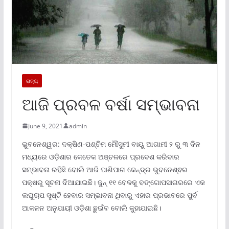
ରାଜ୍ୟ
ଆଜି ପ୍ରବଳ ବର୍ଷା ସମ୍ଭାବନା
June 9, 2021
admin
ଭୁବନେଶ୍ୱର: ଦକ୍ଷିଣ-ପଶ୍ଚିମ ମୌସୁମୀ ବାୟୁ ଆଗାମୀ ୨ ରୁ ୩ ଦିନ
ମଧ୍ୟରେ ଓଡ଼ିଶାର କେତେକ ଅଞ୍ଚଳରେ ପ୍ରବେଶ କରିବାର
ସମ୍ଭାବନା ରହିଛି ବୋଲି ଆଜି ପାଣିପାଗ କେନ୍ଦ୍ର ଭୁବନେଶ୍ଵର
ପକ୍ଷରୁ ସୂଚନା ଦିଆଯାଇଛି। ଜୁନ୍ ୧୧ ବେଳକୁ ବଙ୍ଗୋପସାଗରରେ ଏକ
ଲଘୁଚାପ ସୃଷ୍ଟି ହେବାର ସମ୍ଭାବନା ଥିବାରୁ ଏହାର ପ୍ରଭାବରେ ପୁର୍ବ
ଆକଳନ ଅନୁଯାୟୀ ଓଡ଼ିଶା ଛୁଇଁବ ବୋଲି କୁହାଯାଇଛି।