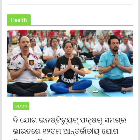
Health
HEALTH
ଦି ଯୋଗ ଇନଷ୍ଟିଚ୍ୟୁଟ୍ ପକ୍ଷରୁ ସମଗ୍ର
ଭାରତରେ ୧୨ତମ ଆନ୍ତର୍ଜାତୀୟ ଯୋଗ