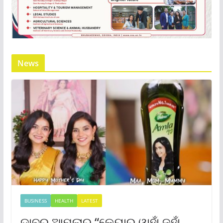
News
BUSINESS
HEALTH
LATEST
ଡାବର ଆମଲାର “କେୟାର୍ ୱାହାଁ ଜହାଁ