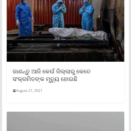
ଜାଣନ୍ତୁ ଆଜି କେଉଁ ଜିଲ୍ଲାରୁ କେତେ
ସଂକ୍ରମିତଙ୍କ ମୃତ୍ୟୁ ହୋଇଛି
August 21, 2021