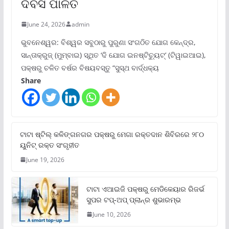
ଦିବସ ପାଳିତ
June 24, 2026
admin
ଭୁବନେଶ୍ୱର: ବିଶ୍ୱର ସବୁଠାରୁ ପୁରୁଣା ସଂଗଠିତ ଯୋଗ କେନ୍ଦ୍ର,
ସାନ୍ତାକ୍ରୁଜ୍ (ମୁମ୍ବାଇ) ସ୍ଥିତ ‘ଦି ଯୋଗ ଇନଷ୍ଟିଚ୍ୟୁଟ୍‌’ (ଟିୱାଇଆଇ),
ପକ୍ଷରୁ ଚଳିତ ବର୍ଷର ବିଷୟବସ୍ତୁ “ସୁସ୍ଥ ବାର୍ଦ୍ଧକ୍ୟ
Share
ଟାଟା ଷ୍ଟିଲ୍‌ କଳିଙ୍ଗନଗର ପକ୍ଷରୁ ମେଗା ରକ୍ତଦାନ ଶିବିରରେ ୨୮୦
ୟୁନିଟ୍‌ ରକ୍ତ ସଂଗୃହୀତ
June 19, 2026
ଟାଟା ଏଆଇଜି ପକ୍ଷରୁ ମେଡିକେୟାର ରିଜର୍ଭ
ସୁପର ଟପ୍‌-ଅପ୍ ପ୍ଲାନ୍‌ର ଶୁଭାରମ୍ଭ
June 10, 2026