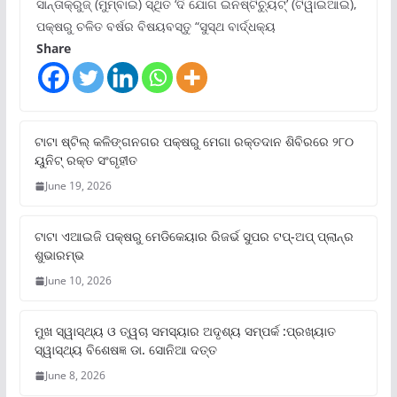
ସାନ୍ତାକ୍ରୁଜ୍ (ମୁମ୍ବାଇ) ସ୍ଥିତ ‘ଦି ଯୋଗ ଇନଷ୍ଟିଚ୍ୟୁଟ୍‌’ (ଟିୱାଇଆଇ),
ପକ୍ଷରୁ ଚଳିତ ବର୍ଷର ବିଷୟବସ୍ତୁ “ସୁସ୍ଥ ବାର୍ଦ୍ଧକ୍ୟ
Share
ଟାଟା ଷ୍ଟିଲ୍‌ କଳିଙ୍ଗନଗର ପକ୍ଷରୁ ମେଗା ରକ୍ତଦାନ ଶିବିରରେ ୨୮୦
ୟୁନିଟ୍‌ ରକ୍ତ ସଂଗୃହୀତ
June 19, 2026
ଟାଟା ଏଆଇଜି ପକ୍ଷରୁ ମେଡିକେୟାର ରିଜର୍ଭ ସୁପର ଟପ୍‌-ଅପ୍ ପ୍ଲାନ୍‌ର
ଶୁଭାରମ୍ଭ
June 10, 2026
ମୁଖ ସ୍ୱାସ୍ଥ୍ୟ ଓ ତ୍ୱଚା ସମସ୍ୟାର ଅଦୃଶ୍ୟ ସମ୍ପର୍କ :ପ୍ରଖ୍ୟାତ
ସ୍ୱାସ୍ଥ୍ୟ ବିଶେଷଜ୍ଞ ଡା. ସୋନିଆ ଦତ୍ତ
June 8, 2026