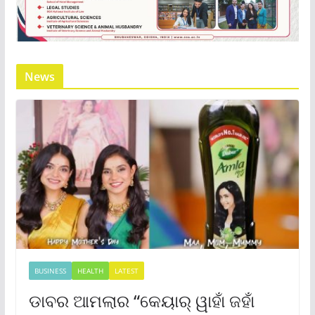
News
BUSINESS
HEALTH
LATEST
ଡାବର ଆମଲାର “କେୟାର୍ ୱାହାଁ ଜହାଁ