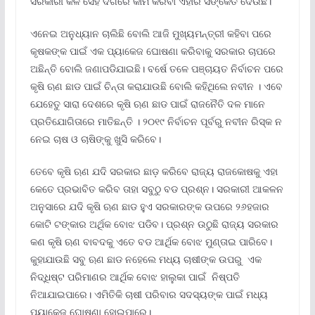
ସରକାରୀ କଳ ସେହି ଦିଗରେ କାମ କରିବା ଏହାର ସଙ୍କେତ ଦେଉଛି।
ଏନେଇ ଅନୁଧ୍ୟାନ ଚାଲିଛି ବୋଲି ଆଜି ମୁଖ୍ୟମନ୍ତ୍ରୀ କହିବା ପରେ
କୃଷକଙ୍କ ପାଇଁ ଏକ ପ୍ୟାକେଜ ଘୋଷଣା କରିବାକୁ ସରକାର ଚାପରେ
ଅଛିନ୍ତି ବୋଲି ଜଣାପଡିଯାଇଛି। ବର୍ଷେ ତଳେ ପଞ୍ଚାୟତ ନିର୍ବାଚନ ପରେ
କୃଷି ଋଣ ଛାଡ ପାଇଁ ଚିନ୍ତା କରାଯାଉଛି ବୋଲି କହିଥିଲେ ନବୀନ । ଏବେ
ଯେହେତୁ ସାରା ଦେଶରେ କୃଷି ଋଣ ଛାଡ ପାଇଁ ରାଜନୈତି ଦଳ ମାନେ
ପ୍ରତିଯୋଗିତାରେ ମାତିଛନ୍ତି । ୨୦୧୯ ନିର୍ବାଚନ ପୂର୍ବରୁ ନବୀନ ରିସ୍କ ନ
ନେଇ ଚାଷ ଓ ଚାଷିଙ୍କୁ ଖୁସି କରିବେ।
ତେବେ କୃଷି ଋଣ ଯଦି ସରକାର ଛାଡ଼ କରିବେ ରାଜ୍ୟ ରାଜକୋଷକୁ ଏହା
କେତେ ପ୍ରଭାବିତ କରିବ ତାହା ସବୁଠୁ ବଡ ପ୍ରଶ୍ନ। ସରକାରୀ ଆକଳନ
ଅନୁସାରେ ଯଦି କୃଷି ଋଣ ଛାଡ ହୁଏ ସରକାରଙ୍କ ଉପରେ ୨୬ହଜାର
କୋଟି ଟଙ୍କାର ଅର୍ଥିକ ବୋଝ ପଡିବ। ପ୍ରଶ୍ନ ଉଠୁଛି ରାଜ୍ୟ ସରକାର
କଣ କୃଷି ଋଣ ବାବଦକୁ ଏତେ ବଡ ଆର୍ଥିକ ବୋଝ ମୁଣ୍ତାଇ ପାରିବେ।
କୁହାଯାଉଛି ସବୁ ଋଣ ଛାଡ ନହେଲେ ମଧ୍ୟ ଚାଷୀଙ୍କ ଉପରୁ ଏକ
ନିଦ୍ଧିଷ୍ଟ ପରିମାଣର ଆର୍ଥିକ ବୋଝ ହାଲୁକା ପାଇଁ ନିଷ୍ପତି
ନିଆଯାଇପାରେ। ଏମିତିକି ଚାଷୀ ପରିବାର ସଦସ୍ୟଙ୍କ ପାଇଁ ମଧ୍ୟ
ପ୍ୟାକେଜ ଘୋଷଣା ହୋଇପାରେ।