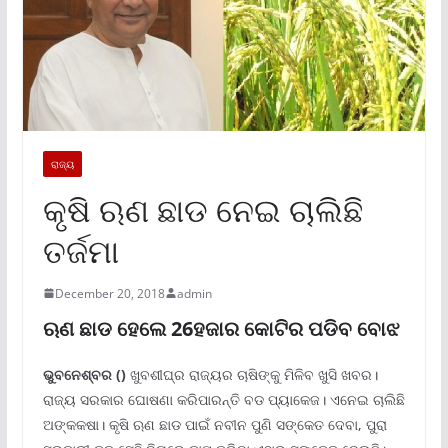
ରାଜ୍ୟ
କୃଷି ଋଣ ଛାଡ ନେଇ ଚାଲିଛି
ତର୍ଜମା
December 20, 2018
admin
ଋଣ ଛାଡ ହେଲେ 26ହଜାର କୋଟିର ପଡିବ ବୋଝ
ଭୁବନେଶ୍ବର ()
ଖୁବଶୀଘ୍ର ରାଜ୍ୟର ଚାଷିଙ୍କୁ ମିଳିବ ଖୁସି ଖବର।
ରାଜ୍ୟ ସରକାର ଘୋଷଣା କରିପାରନ୍ତି ବଡ ପ୍ୟାକେଜ। ଏନେଇ ଚାଲିଛି
ଅଙ୍କକଷା। କୃଷି ଋଣ ଛାଡ ପାଇଁ ନବୀନ ପୁଣି ସଙ୍କେତ ଦେବା, ପୁରା