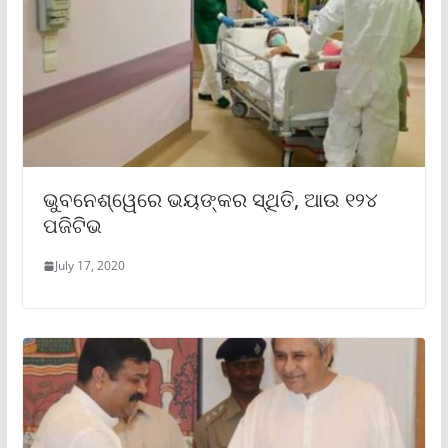
ଭୁବନେଶ୍ୱେରେ ଭୟଙ୍କର ସ୍ଥିତି, ଆଉ ୧୨୪
ପଜିଟିଭ
July 17, 2020