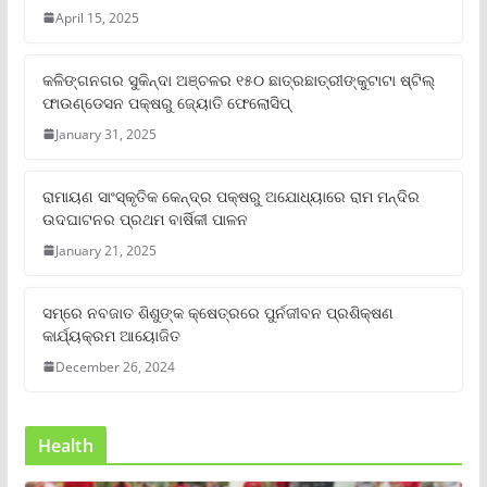
April 15, 2025
କଳିଙ୍ଗନଗର ସୁକିନ୍ଦା ଅଞ୍ଚଳର ୧୫୦ ଛାତ୍ରଛାତ୍ରୀଙ୍କୁଟାଟା ଷ୍ଟିଲ୍
ଫାଉଣ୍ଡେସନ ପକ୍ଷରୁ ଜ୍ୟୋତି ଫେଲୋସିପ୍‌
January 31, 2025
ରାମାୟଣ ସାଂସ୍କୃତିକ କେନ୍ଦ୍ର ପକ୍ଷରୁ ଅଯୋଧ୍ୟାରେ ରାମ ମନ୍ଦିର
ଉଦଘାଟନର ପ୍ରଥମ ବାର୍ଷିକୀ ପାଳନ
January 21, 2025
ସମ୍‌ରେ ନବଜାତ ଶିଶୁଙ୍କ କ୍ଷେତ୍ରରେ ପୁର୍ନଜୀବନ ପ୍ରଶିକ୍ଷଣ
କାର୍ଯ୍ୟକ୍ରମ ଆୟୋଜିତ
December 26, 2024
Health