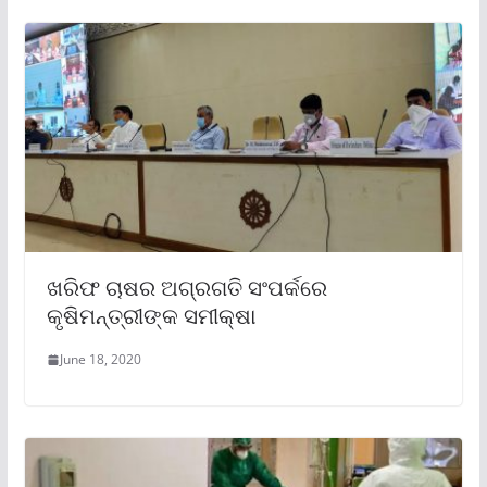
ଖରିଫ ଚାଷର ଅଗ୍ରଗତି ସଂପର୍କରେ
କୃଷିମନ୍ତ୍ରୀଙ୍କ ସମୀକ୍ଷା
June 18, 2020