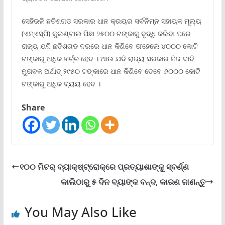
ସେହିଭଳି ଛତିଶଗଡ ସରକାର ଧାନ କ୍ରୟର ସର୍ବନିମ୍ନ ସହାୟକ ମୂଲ୍ୟ
(ଏମ୍‍ଏସ୍‍ପି) କୁଇଣ୍ଟାଲ ପିଛା ୨୫୦୦ ଟଙ୍କାକୁ ବୃଦ୍ଧି କରିବା ପରେ
ରାଜ୍ୟ ଯଦି ଛତିଶଗଡ ଦରରେ ଧାନ କିଣିବେ ତା’ହେଲେ ୪୦୦୦ କୋଟି
ଟଙ୍କାରୁ ଅଧିକ ଖର୍ଚ୍ଚ ହେବ । ଆଉ ଯଦି ରାଜ୍ୟ ସରକାର ନିଜ ଦାବି
ମୁତାବକ ଅର୍ଥାତ୍‍ ୨୯୫୦ ଟଙ୍କାରେ ଧାନ କିଣିବେ ତେବେ ୬୦୦୦ କୋଟି
ଟଙ୍କାରୁ ଅଧିକ ବ୍ୟୟ ହେବ ।
Share
୧୦୦ ମିଟର୍ ବ୍ୟାକ୍ଷ୍ଟ୍ରୋକ୍ରେ ପ୍ରତ୍ୟାଶାଙ୍କୁ ସ୍ବର୍ଣ୍ଣ
କାଲିଠାରୁ ୫ ଦିନ ବ୍ୟାଙ୍କ ବନ୍ଦ, କାରଣ ଜାଣନ୍ତୁ
You May Also Like