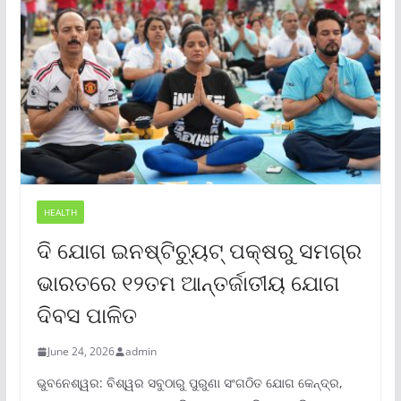
HEALTH
ଦି ଯୋଗ ଇନଷ୍ଟିଚ୍ୟୁଟ୍ ପକ୍ଷରୁ ସମଗ୍ର
ଭାରତରେ ୧୨ତମ ଆନ୍ତର୍ଜାତୀୟ ଯୋଗ
ଦିବସ ପାଳିତ
June 24, 2026
admin
ଭୁବନେଶ୍ୱର: ବିଶ୍ୱର ସବୁଠାରୁ ପୁରୁଣା ସଂଗଠିତ ଯୋଗ କେନ୍ଦ୍ର,