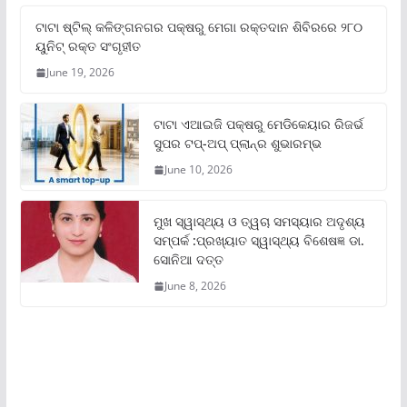
ଟାଟା ଷ୍ଟିଲ୍‌ କଳିଙ୍ଗନଗର ପକ୍ଷରୁ ମେଗା ରକ୍ତଦାନ ଶିବିରରେ ୨୮୦
ୟୁନିଟ୍‌ ରକ୍ତ ସଂଗୃହୀତ
June 19, 2026
ଟାଟା ଏଆଇଜି ପକ୍ଷରୁ ମେଡିକେୟାର ରିଜର୍ଭ
ସୁପର ଟପ୍‌-ଅପ୍ ପ୍ଲାନ୍‌ର ଶୁଭାରମ୍ଭ
June 10, 2026
ମୁଖ ସ୍ୱାସ୍ଥ୍ୟ ଓ ତ୍ୱଚା ସମସ୍ୟାର ଅଦୃଶ୍ୟ
ସମ୍ପର୍କ :ପ୍ରଖ୍ୟାତ ସ୍ୱାସ୍ଥ୍ୟ ବିଶେଷଜ୍ଞ ଡା.
ସୋନିଆ ଦତ୍ତ
June 8, 2026