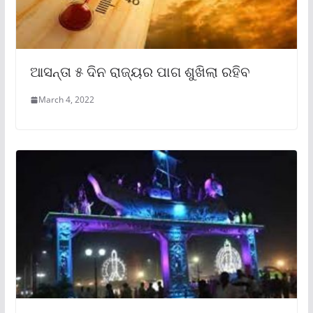
ଆସନ୍ତା ୫ ଦିନ ରାଜ୍ୟର ପାଗ ଶୁଖିଲା ରହିବ
March 4, 2022