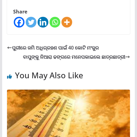
Share
ପୁରୀରେ ଜମି ଅଧିଗ୍ରହଣ ପାଇଁ 40 କୋଟି ମଂଜୁର
ବାପୁଙ୍କୁ ନିଆରା ଢଙ୍ଗରେ ମନେପକାଇଲେ ଛାତ୍ରଛାତ୍ରୀ
You May Also Like