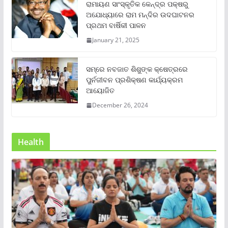
ରାମାୟଣ ସାଂସ୍କୃତିକ କେନ୍ଦ୍ର ପକ୍ଷରୁ
ଅଯୋଧ୍ୟାରେ ରାମ ମନ୍ଦିର ଉଦଘାଟନର
ପ୍ରଥମ ବାର୍ଷିକୀ ପାଳନ
January 21, 2025
ସମ୍‌ରେ ନବଜାତ ଶିଶୁଙ୍କ କ୍ଷେତ୍ରରେ
ପୁର୍ନଜୀବନ ପ୍ରଶିକ୍ଷଣ କାର୍ଯ୍ୟକ୍ରମ
ଆୟୋଜିତ
December 26, 2024
Health