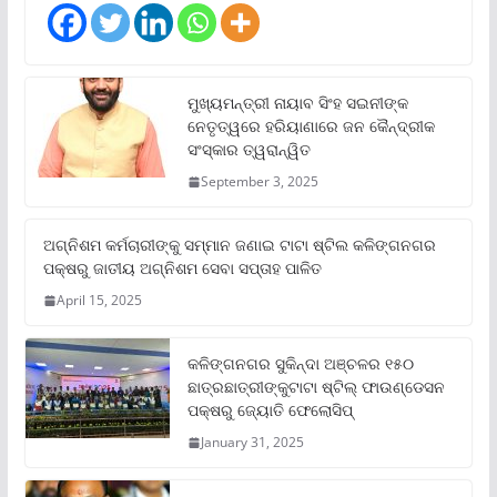
ମୁଖ୍ୟମନ୍ତ୍ରୀ ନାୟାବ ସିଂହ ସଇନୀଙ୍କ
ନେତୃତ୍ୱରେ ହରିୟାଣାରେ ଜନ କୈନ୍ଦ୍ରୀକ
ସଂସ୍କାର ତ୍ୱରାନ୍ୱିତ
September 3, 2025
ଅଗ୍ନିଶମ କର୍ମଚାରୀଙ୍କୁ ସମ୍ମାନ ଜଣାଇ ଟାଟା ଷ୍ଟିଲ କଳିଙ୍ଗନଗର
ପକ୍ଷରୁ ଜାତୀୟ ଅଗ୍ନିଶମ ସେବା ସପ୍ତାହ ପାଳିତ
April 15, 2025
କଳିଙ୍ଗନଗର ସୁକିନ୍ଦା ଅଞ୍ଚଳର ୧୫୦
ଛାତ୍ରଛାତ୍ରୀଙ୍କୁଟାଟା ଷ୍ଟିଲ୍ ଫାଉଣ୍ଡେସନ
ପକ୍ଷରୁ ଜ୍ୟୋତି ଫେଲୋସିପ୍‌
January 31, 2025