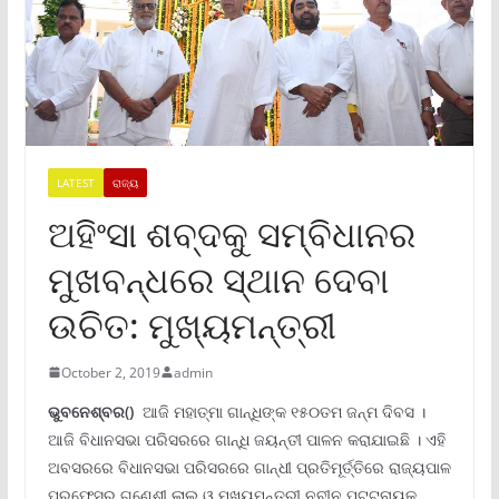
LATEST
ରାଜ୍ୟ
ଅହିଂସା ଶବ୍ଦକୁ ସମ୍ବିଧାନର
ମୁଖବନ୍ଧରେ ସ୍ଥାନ ଦେବା
ଉଚିତ: ମୁଖ୍ୟମନ୍ତ୍ରୀ
October 2, 2019
admin
ଭୁବନେଶ୍ବର()
ଆଜି ମହାତ୍ମା ଗାନ୍ଧିଙ୍କ ୧୫୦ତମ ଜନ୍ମ ଦିବସ ।
ଆଜି ବିଧାନସଭା ପରିସରରେ ଗାନ୍ଧି ଜୟନ୍ତୀ ପାଳନ କରାଯାଇଛି । ଏହି
ଅବସରରେ ବିଧାନସଭା ପରିସରରେ ଗାନ୍ଧୀ ପ୍ରତିମୂର୍ତ୍ତିରେ ରାଜ୍ୟପାଳ
ପ୍ରଫେସର ଗଣେଶୀ ଲାଲ ଓ ମୁଖ୍ୟମନ୍ତ୍ରୀ ନବୀନ ପଟ୍ଟନାୟକ