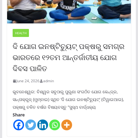
HEALTH
ଦି ଯୋଗ ଇନଷ୍ଟିଚ୍ୟୁଟ୍ ପକ୍ଷରୁ ସମଗ୍ର
ଭାରତରେ ୧୨ତମ ଆନ୍ତର୍ଜାତୀୟ ଯୋଗ
ଦିବସ ପାଳିତ
June 24, 2026
admin
ଭୁବନେଶ୍ୱର: ବିଶ୍ୱର ସବୁଠାରୁ ପୁରୁଣା ସଂଗଠିତ ଯୋଗ କେନ୍ଦ୍ର,
ସାନ୍ତାକ୍ରୁଜ୍ (ମୁମ୍ବାଇ) ସ୍ଥିତ ‘ଦି ଯୋଗ ଇନଷ୍ଟିଚ୍ୟୁଟ୍‌’ (ଟିୱାଇଆଇ),
ପକ୍ଷରୁ ଚଳିତ ବର୍ଷର ବିଷୟବସ୍ତୁ “ସୁସ୍ଥ ବାର୍ଦ୍ଧକ୍ୟ
Share