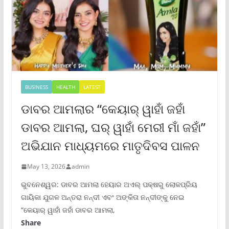
BUSINESS
HEALTH
LATEST
ଡାବର ଆମଲାର “କେୟାର୍ ୱାହାଁ ଜହାଁ
ଡାବର ଆମଲା, ଘର୍ ୱାହାଁ ମେରୀ ମାଁ ଜହାଁ”
ଅଭିଯାନ ମାଧ୍ୟମରେ ମାତୃଦିବସ ପାଳନ
May 13, 2026
admin
ଭୁବନେଶ୍ୱର: ଡାବର ଆମଲା ହେୟାର ଅଏଲ୍ ପକ୍ଷରୁ ଲୋକପ୍ରିୟ
ଗାୟିକା ଯୁଗଳ ଅନ୍ତରା ନନ୍ଦୀ ଏବଂ ଅଙ୍କିତା ନନ୍ଦୀଙ୍କୁ ନେଇ
“କେୟାର୍ ୱାହାଁ ଜହାଁ ଡାବର ଆମଲା,
Share