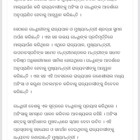
ମାଲ୍ୟାର୍ପଣ କରି ରାଜ୍ୟବାସୀଙ୍କୁ ଅହିଂସା ଓ ଗାନ୍ଧିଙ୍କ ଆଦର୍ଶରେ
ଅନୁପ୍ରାଣିତ ହେବାକୁ ଆହ୍ୱାନ କରିଛନ୍ତି ।
ସେଠାରେ ଗାନ୍ଧିଜୀଙ୍କୁ ରାଜ୍ୟପାଳ ଓ ମୁଖ୍ୟମନ୍ତ୍ରୀ ଶ୍ରଦ୍ଧା ସୁମନ
ଅର୍ପଣ କରିଛନ୍ତି । ଏହା ସହ ଉଭୟ ଗାନ୍ଧିଙ୍କ ପ୍ରତିମୂର୍ତ୍ତିରେ
ମାଲ୍ୟାର୍ପଣ କରିଥିଲେ । ଏଥିରେ ରାଜ୍ୟପାଳ, ମୁଖ୍ୟମନ୍ତ୍ରୀ,
ଉପବାଚସ୍ପତିଙ୍କ ସମେତ ମନ୍ତ୍ରୀମଣ୍ଡଳର ମନ୍ତ୍ରୀଙ୍କ ସମେତ
ବରିଷ୍ଠ ଅଧିକାରୀମାନେ ସାମିଲ ହୋଇଥିଲେ। ଗାନ୍ଧିଙ୍କ ଆଦର୍ଶରେ
ଅନୁପ୍ରାଣିତ ହେବାକୁ ମୁଖ୍ୟମନ୍ତ୍ରୀ ରାଜ୍ୟବସୀଙ୍କୁ ଆହ୍ୱାନ
କରିଛନ୍ତି । ଏହା ସହ ଏହି ଅବସରରେ ରାଜ୍ୟପାଳ ଗଣେଶୀଲାଲ ମଧ୍ୟ
ଅହିଂସା ଓ କରୁଣା ଅବଲମ୍ବନ କରିବାକୁ ରାଜ୍ୟବାସୀଙ୍କୁ ନିବେଦନ
କରିଛନ୍ତି ।
ଗାନ୍ଧିଜୀ ଦେଶକୁ ଏକ ସୂତ୍ରରେ ବାନ୍ଧିବାକୁ ପ୍ରୟାସ କରିଥିଲେ ।
ଅହିଂସାକୁ ସମସ୍ତେ ପାଳନ କରିବାର ଆବଶ୍ୟକତା ରହିଛି । ଅହିଂସା
ଶବ୍ଦକୁ ସମ୍ବିଧାନର ମୁଖବନ୍ଧରେ ସ୍ଥାନ ଦେବା ଉଚିତ । ଏହି
ପ୍ରସ୍ତାବକୁ ସହଯୋଗ ଓ ସମର୍ଥନ ଦେଇଥିବାରୁ ରାଜ୍ୟବାସୀଙ୍କୁ
ଧନ୍ୟବାଦ ଜଣାଇଛନ୍ତି ମୁଖ୍ୟମନ୍ତ୍ରୀ ।