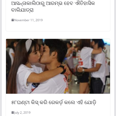
ଆସନ୍ତାକାଲିଠାରୁ ଆରମ୍ଭ ହେବ ଐତିହାସିକ
ବାଲିଯାତ୍ରା
November 11, 2019
୫୮ଘଣ୍ଟା କିସ୍ କରି ରେକର୍ଡ଼ କଲେ ଏହି ଯୋଡ଼ି
July 2, 2019