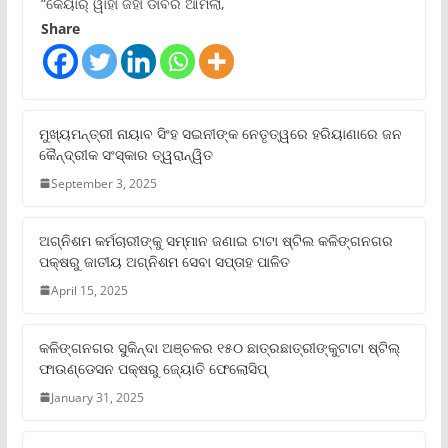
“କେୟାର୍ ୱାହାଁ ଜହାଁ ଡାବର ଆମଲା,
Share
ମୁଖ୍ୟମନ୍ତ୍ରୀ ନାୟାବ ସିଂହ ସଇନୀଙ୍କ ନେତୃତ୍ୱରେ ହରିୟାଣାରେ ଜନ
କୈନ୍ଦ୍ରୀକ ସଂସ୍କାର ତ୍ୱରାନ୍ୱିତ
September 3, 2025
ଅଗ୍ନିଶମ କର୍ମଚାରୀଙ୍କୁ ସମ୍ମାନ ଜଣାଇ ଟାଟା ଷ୍ଟିଲ କଳିଙ୍ଗନଗର
ପକ୍ଷରୁ ଜାତୀୟ ଅଗ୍ନିଶମ ସେବା ସପ୍ତାହ ପାଳିତ
April 15, 2025
କଳିଙ୍ଗନଗର ସୁକିନ୍ଦା ଅଞ୍ଚଳର ୧୫୦ ଛାତ୍ରଛାତ୍ରୀଙ୍କୁଟାଟା ଷ୍ଟିଲ୍
ଫାଉଣ୍ଡେସନ ପକ୍ଷରୁ ଜ୍ୟୋତି ଫେଲୋସିପ୍‌
January 31, 2025