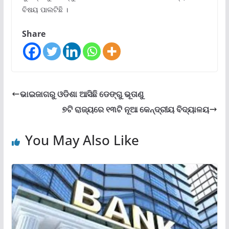
ବିଷୟ ପାଲଟିଛି ।
Share
ଭାଇଜାଗରୁ ଓଡିଶା ଆସିଛି ଡେଙ୍ଗୁ ଭୂତାଣୁ
୭ଟି ରାଜ୍ୟରେ ୧୩ଟି ନୂଆ କେନ୍ଦ୍ରୀୟ ବିଦ୍ୟାଳୟ
You May Also Like