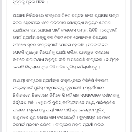
ସୂତ୍ରରୁ ସୂଚନା ମିଳିଛି ।
ଆଗାମୀ ନିର୍ବାଚନରେ କଂଗ୍ରେସ ଟିକଟ ବଣ୍ଟନ ନେଇ ବ୍ୟାପକ ଘଣ୍ଟା
ଚକଟା ହେବାପରେ ଏବେ ଚଳିତମାସ ଶେଷସୁଦ୍ଧା ଅନ୍ୟୁନ ୫୦ଜଣ
ପ୍ରାର୍ଥୀଙ୍କ ନାମ ଘୋଷଣା ପାଇଁ କଂଗ୍ରେସ ଅଣ୍ଟା ଭିଡିଛି । ସେଥିପାଇଁ
ଯେଉଁ ପ୍ରାର୍ଥୀମାନଙ୍କୁ ଦଳ ଟିକଟ ଦେବ ସେମାନଙ୍କ ବିଷୟରେ
ସବିଶେଷ ସୂଚନା ସଂଗ୍ରହପାଇଁ ଯୋଜନା ହୋଇଛି । ସରକାରୀଦଳ
ଯେଭଳି ଗୁଇନ୍ଦା ରିପୋର୍ଟକୁ ପ୍ରାର୍ଥୀ ତାଲିକା ପ୍ରସ୍ତୁତ ସମୟରେ
କାମରେ ଲଗାଇଥାଏ ଅନୁରୂପ ନୀତି ଆପଣେଇଛି କଂଗ୍ରେସ । ଦାୟିତ୍ବ
ଦେଇଛି ଜିଲ୍ଲାରେ ଥିବା କିଛି ଅଭିଜ୍ଞ ପୁଲିସ୍‍ କର୍ମଚାରୀଙ୍କୁ ।
ଆଶାୟୀ କଂଗ୍ରେସ ପ୍ରାର୍ଥୀଙ୍କ ସଂକ୍ରାନ୍ତରେ ଟିକିନିଖି ବିବରଣୀ
ସଂଗ୍ରହପାଇଁ ପୁଲିସ୍‍ ବାବୁମାନଙ୍କୁ କୁହଯାଇଛି । ପ୍ରାର୍ଥୀମାନେ
ନିର୍ବାଚନରେ ଛିଡାହେଲେ ଜିଣିବେ କି ନାହିଁ ତାହା ସ୍ପଷ୍ଟଭାବେ ଦର୍ଶାଇବାକୁ
ନିର୍ଦ୍ଦେଶ ଅଛି । ଏଥିପାଇଁ ପୁଲିସ୍‍ କର୍ମଚାରୀମାନେ ମଧ୍ୟ ପାରିଶ୍ରମିକ
ପାଇବେ । ସୂଚନା ଅନୁଯାୟୀ ଏବେ ଦାୟିତ୍ବ ନେଇଥିବା ପୁଲିସ୍‍
ବାବୁମାନେ ପୂରା ଦମ୍‍ରେ କାମ ଚଳାଇଛନ୍ତି । ଖୁବ୍‍ଶୀଘ୍ର ସେମାନେ
ରିପୋର୍ଟ ପ୍ରଦାନ କରିବେ । କଂଗ୍ରେସ ତାହାର ପ୍ରାର୍ଥୀ ତାଲିକା
ପ୍ରସ୍ତୁତବେଳେ ଏହାକୁ ଅଗ୍ରାଧିକାର ଦେବେ ।