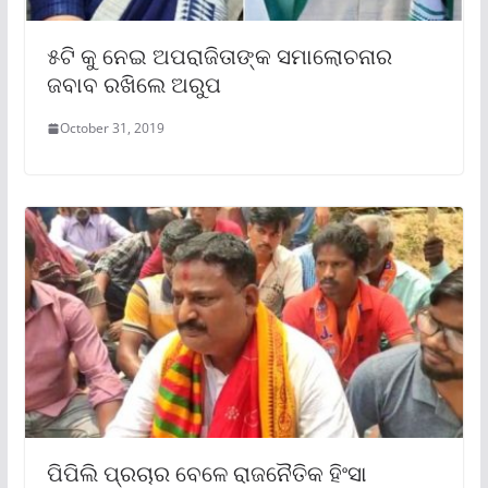
୫ଟି କୁ ନେଇ ଅପରାଜିତାଙ୍କ ସମାଲୋଚନାର
ଜବାବ ରଖିଲେ ଅରୁପ
October 31, 2019
ପିପିଲି ପ୍ରଚାର ବେଳେ ରାଜନୈତିକ ହିଂସା