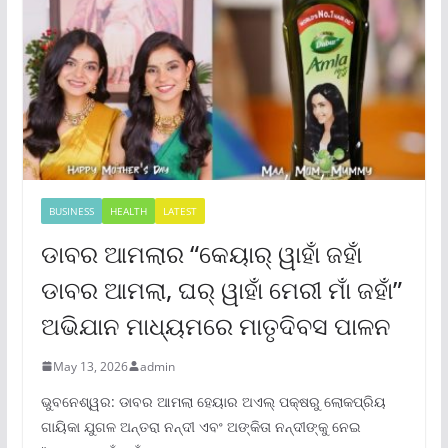
BUSINESS
HEALTH
LATEST
ଡାବର ଆମଲାର “କେୟାର୍ ୱାହାଁ ଜହାଁ
ଡାବର ଆମଲା, ଘର୍ ୱାହାଁ ମେରୀ ମାଁ ଜହାଁ”
ଅଭିଯାନ ମାଧ୍ୟମରେ ମାତୃଦିବସ ପାଳନ
May 13, 2026
admin
ଭୁବନେଶ୍ୱର: ଡାବର ଆମଲା ହେୟାର ଅଏଲ୍ ପକ୍ଷରୁ ଲୋକପ୍ରିୟ
ଗାୟିକା ଯୁଗଳ ଅନ୍ତରା ନନ୍ଦୀ ଏବଂ ଅଙ୍କିତା ନନ୍ଦୀଙ୍କୁ ନେଇ