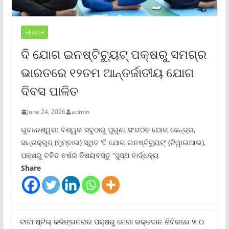
HEALTH
ଦି ଯୋଗ ଇନଷ୍ଟିଚ୍ୟୁଟ୍ ପକ୍ଷରୁ ସମଗ୍ର
ଭାରତରେ ୧୨ତମ ଆନ୍ତର୍ଜାତୀୟ ଯୋଗ
ଦିବସ ପାଳିତ
June 24, 2026
admin
ଭୁବନେଶ୍ୱର: ବିଶ୍ୱର ସବୁଠାରୁ ପୁରୁଣା ସଂଗଠିତ ଯୋଗ କେନ୍ଦ୍ର,
ସାନ୍ତାକ୍ରୁଜ୍ (ମୁମ୍ବାଇ) ସ୍ଥିତ ‘ଦି ଯୋଗ ଇନଷ୍ଟିଚ୍ୟୁଟ୍‌’ (ଟିୱାଇଆଇ),
ପକ୍ଷରୁ ଚଳିତ ବର୍ଷର ବିଷୟବସ୍ତୁ “ସୁସ୍ଥ ବାର୍ଦ୍ଧକ୍ୟ
Share
ଟାଟା ଷ୍ଟିଲ୍‌ କଳିଙ୍ଗନଗର ପକ୍ଷରୁ ମେଗା ରକ୍ତଦାନ ଶିବିରରେ ୨୮୦