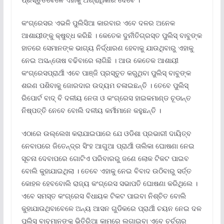
କଂଗ୍ରେସର ଏଭଳି ପୁଲିସିଆ କାରବାର ଏବେ ଦଳର ଅନେକ
ଆଶାୟୀଙ୍କୁ କ୍ଷୁବ୍‍ଧ କରିଛି । କେତେକ ଦୁର୍ନୀତିଗ୍ରସ୍ତ ପୁଲିସ୍‍ ବାବୁଙ୍କ
ହାତରେ ସେମାନଙ୍କ ଭାଗ୍ୟ ନିର୍ଦ୍ଧାରଣ ହେବାକୁ ଯାଉଥିବାରୁ ଏହାକୁ
ନେଇ ଅସନ୍ତୋଷ ବଢିବାରେ ଲାଗିଛି । ଆଉ କେତେକ ଆଶାୟୀ
କଂଗ୍ରେସପ୍ରାର୍ଥୀ ଏବେ ପାଞ୍ଜି ପ୍ରସ୍ତୁତ କରୁଥିବା ପୁଲିସ୍‍ ବାବୁଙ୍କ
ଶରଣ ପଶିବାକୁ ଜୋରଦାର ଉଦ୍ୟମ ଚଳାଇଛନ୍ତି । ତେବେ ପୁଲିସ୍‍
ରିପୋର୍ଟ ବାଦ୍‍ ବି ଦଳୀୟ ନେତା ଓ କଂଗ୍ରେସ ହାଇକମାଣ୍ଡ ଚୂଡାନ୍ତ
ନିଷ୍ପତ୍ତି ନେବେ ବୋଲି ଦଳୀୟ କର୍ମୀମାନେ କହୁଛନ୍ତି ।
ଏଠାରେ ଉଲ୍ଲେଖ କରାଯାଇପାରେ ଯେ ଓଡିଶା ପ୍ରଭାରୀ ଦାୟିତ୍ବ
ନେବାପରେ ଜିତେନ୍ଦ୍ର ସିଂହ ଆଗୁଆ ପ୍ରାର୍ଥୀ ତାଲିକା ଘୋଷଣା ନେଇ
ସୂଚନା ଦେବାପରେ ଗୋଟିଏ ପରିବାରରୁ ଜଣେ ଲୋକ ଟିକଟ ପାଇବ
ବୋଲି କୁହାଯାଇଥିଲା । ତେବେ ଏହାକୁ ନେଇ ବିବାଦ ଉଠିବାରୁ ସର୍ତ୍ତ
କୋହଳ ହେବବୋଲି ରାଜ୍ୟ କଂଗ୍ରେସ ସଭାପତି ଘୋଷଣା କରିଥିଲେ ।
ଏବେ ସମସ୍ତ କଂଗ୍ରେସ ବିଧାୟକ ଟିକଟ ପାଇବା ନିଶ୍ଚିତ ବୋଲି
କୁହାଯାଉଥିବାବେଳେ ଅନ୍ୟ ଆସନ ଗୁଡିକରେ ପ୍ରାର୍ଥୀ ଚୟନ ନେଇ ଦଳ
ପୁଲିସ୍‍ ବାବୁମାନଙ୍କୁ ଭିତିରିଆ କାମରେ ଲଗାଇବା ଏବେ ଚର୍ଚ୍ଚାର