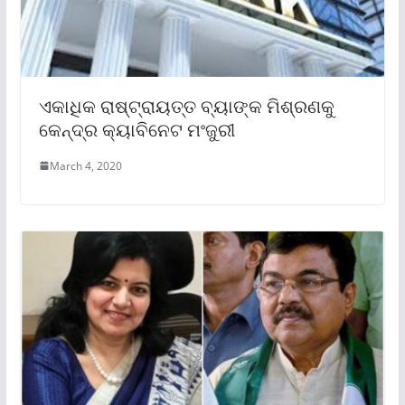
ଏକାଧିକ ରାଷ୍ଟ୍ରାୟତ୍ତ ବ୍ୟାଙ୍କ ମିଶ୍ରଣକୁ
କେନ୍ଦ୍ର କ୍ୟାବିନେଟ ମଂଜୁରୀ
March 4, 2020