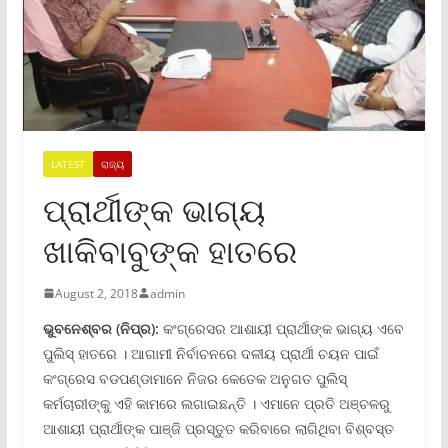
LATEST
ରାଜ୍ୟ
ପ୍ରାର୍ଥୀଙ୍କ ଭାଗ୍ୟ
ଖାକିବାବୁଙ୍କ ହାତରେ
August 2, 2018
admin
ଭୁବନେ
ଶ୍ବର (ନିପ୍ର):
କଂଗ୍ରେସର ଆଶାୟୀ ପ୍ରାର୍ଥୀଙ୍କ ଭାଗ୍ୟ ଏବେ
ପୁଲିସ୍‍ ହାତରେ । ଆଗାମୀ ନିର୍ବାଚନରେ ଦଳୀୟ ପ୍ରାର୍ଥୀ ଚୟନ ପାଇଁ
କଂଗ୍ରେସ ବଡପଣ୍ଡାମାନେ ନିଜର କେତେକ ଅନୁଗତ ପୁଲିସ୍‍
କର୍ମଚାରୀଙ୍କୁ ଏହି କାମରେ ଲଗାଇଛନ୍ତି । ଏମାନେ ପ୍ରତି ଅଞ୍ଚଳରୁ
ଆଶାୟୀ ପ୍ରାର୍ଥୀଙ୍କ ପାଞ୍ଜି ପ୍ରସ୍ତୁତ କରିବାରେ ଲାଗିଥିବା ବିଶ୍ବସ୍ତ