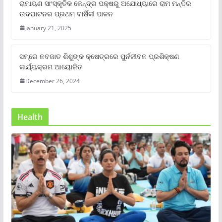
ରାମାୟଣ ସାଂସ୍କୃତିକ କେନ୍ଦ୍ର ପକ୍ଷରୁ ଅଯୋଧ୍ୟାରେ ରାମ ମନ୍ଦିର
ଉଦଘାଟନର ପ୍ରଥମ ବାର୍ଷିକୀ ପାଳନ
January 21, 2025
ସମ୍‌ରେ ନବଜାତ ଶିଶୁଙ୍କ କ୍ଷେତ୍ରରେ ପୁର୍ନଜୀବନ ପ୍ରଶିକ୍ଷଣ
କାର୍ଯ୍ୟକ୍ରମ ଆୟୋଜିତ
December 26, 2024
Health