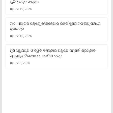
ୟୁନିଟ୍‌ ରକ୍ତ ସଂଗୃହୀତ
June 19, 2026
ଟାଟା ଏଆଇଜି ପକ୍ଷରୁ ମେଡିକେୟାର ରିଜର୍ଭ ସୁପର ଟପ୍‌-ଅପ୍ ପ୍ଲାନ୍‌ର
ଶୁଭାରମ୍ଭ
June 10, 2026
ମୁଖ ସ୍ୱାସ୍ଥ୍ୟ ଓ ତ୍ୱଚା ସମସ୍ୟାର ଅଦୃଶ୍ୟ ସମ୍ପର୍କ :ପ୍ରଖ୍ୟାତ
ସ୍ୱାସ୍ଥ୍ୟ ବିଶେଷଜ୍ଞ ଡା. ସୋନିଆ ଦତ୍ତ
June 8, 2026