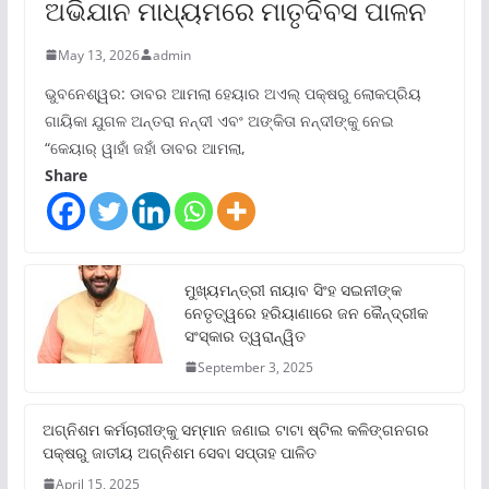
ଅଭିଯାନ ମାଧ୍ୟମରେ ମାତୃଦିବସ ପାଳନ
May 13, 2026
admin
ଭୁବନେଶ୍ୱର: ଡାବର ଆମଲା ହେୟାର ଅଏଲ୍ ପକ୍ଷରୁ ଲୋକପ୍ରିୟ
ଗାୟିକା ଯୁଗଳ ଅନ୍ତରା ନନ୍ଦୀ ଏବଂ ଅଙ୍କିତା ନନ୍ଦୀଙ୍କୁ ନେଇ
“କେୟାର୍ ୱାହାଁ ଜହାଁ ଡାବର ଆମଲା,
Share
ମୁଖ୍ୟମନ୍ତ୍ରୀ ନାୟାବ ସିଂହ ସଇନୀଙ୍କ
ନେତୃତ୍ୱରେ ହରିୟାଣାରେ ଜନ କୈନ୍ଦ୍ରୀକ
ସଂସ୍କାର ତ୍ୱରାନ୍ୱିତ
September 3, 2025
ଅଗ୍ନିଶମ କର୍ମଚାରୀଙ୍କୁ ସମ୍ମାନ ଜଣାଇ ଟାଟା ଷ୍ଟିଲ କଳିଙ୍ଗନଗର
ପକ୍ଷରୁ ଜାତୀୟ ଅଗ୍ନିଶମ ସେବା ସପ୍ତାହ ପାଳିତ
April 15, 2025