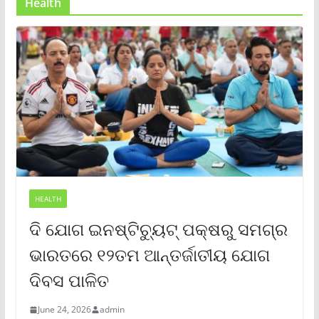
Health
HEALTH
ଦି ଯୋଗ ଇନଷ୍ଟିଚ୍ୟୁଟ୍ ପକ୍ଷରୁ ସମଗ୍ର
ଭାରତରେ ୧୨ତମ ଆନ୍ତର୍ଜାତୀୟ ଯୋଗ
ଦିବସ ପାଳିତ
June 24, 2026
admin