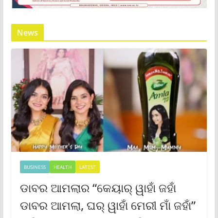
News
BUSINESS
HEALTH
LATEST
ଡାବର ଆମଲାର “କେୟାର୍ ୱାହାଁ ଜହାଁ
ଡାବର ଆମଲା, ଘର୍ ୱାହାଁ ମେରୀ ମାଁ ଜହାଁ”