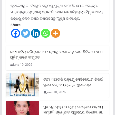
ଭୁବନେଶ୍ୱର: ବିଶ୍ୱର ସବୁଠାରୁ ପୁରୁଣା ସଂଗଠିତ ଯୋଗ କେନ୍ଦ୍ର,
ସାନ୍ତାକ୍ରୁଜ୍ (ମୁମ୍ବାଇ) ସ୍ଥିତ ‘ଦି ଯୋଗ ଇନଷ୍ଟିଚ୍ୟୁଟ୍‌’ (ଟିୱାଇଆଇ),
ପକ୍ଷରୁ ଚଳିତ ବର୍ଷର ବିଷୟବସ୍ତୁ “ସୁସ୍ଥ ବାର୍ଦ୍ଧକ୍ୟ
Share
ଟାଟା ଷ୍ଟିଲ୍‌ କଳିଙ୍ଗନଗର ପକ୍ଷରୁ ମେଗା ରକ୍ତଦାନ ଶିବିରରେ ୨୮୦
ୟୁନିଟ୍‌ ରକ୍ତ ସଂଗୃହୀତ
June 19, 2026
ଟାଟା ଏଆଇଜି ପକ୍ଷରୁ ମେଡିକେୟାର ରିଜର୍ଭ
ସୁପର ଟପ୍‌-ଅପ୍ ପ୍ଲାନ୍‌ର ଶୁଭାରମ୍ଭ
June 10, 2026
ମୁଖ ସ୍ୱାସ୍ଥ୍ୟ ଓ ତ୍ୱଚା ସମସ୍ୟାର ଅଦୃଶ୍ୟ
ସମ୍ପର୍କ :ପ୍ରଖ୍ୟାତ ସ୍ୱାସ୍ଥ୍ୟ ବିଶେଷଜ୍ଞ ଡା.