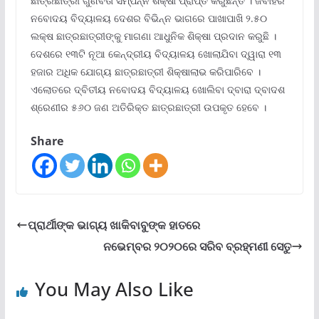
ଛାତ୍ରଛାତ୍ରୀ ଗୁଣବତା ସମ୍ପନ୍ନ ଶିକ୍ଷା ପ୍ରାପ୍ତ କରୁଛନ୍ତି । ଜବାହର
ନବୋଦୟ ବିଦ୍ୟାଳୟ ଦେଶର ବିଭିନ୍ନ ଭାଗରେ ପାଖାପାଖି ୨.୫୦
ଲକ୍ଷ ଛାତ୍ରଛାତ୍ରୀଙ୍କୁ ମାଗଣା ଆଧୁନିକ ଶିକ୍ଷା ପ୍ରଦାନ କରୁଛି ।
ଦେଶରେ ୧୩ଟି ନୂଆ କେନ୍ଦ୍ରୀୟ ବିଦ୍ୟାଳୟ ଖୋଲାଯିବା ଦ୍ୱାରା ୧୩
ହଜାର ଅଧିକ ଯୋଗ୍ୟ ଛାତ୍ରଛାତ୍ରୀ ଶିକ୍ଷାଲାଭ କରିପାରିବେ ।
ଏଲୋତରେ ଦ୍ବିତୀୟ ନବୋଦୟ ବିଦ୍ୟାଳୟ ଖୋଲିବା ଦ୍ବାରା ଦ୍ବାଦଶ
ଶ୍ରେଣୀର ୫୬୦ ଜଣ ଅତିରିକ୍ତ ଛାତ୍ରଛାତ୍ରୀ ଉପକୃତ ହେବେ ।
Share
ପ୍ରାର୍ଥୀଙ୍କ ଭାଗ୍ୟ ଖାକିବାବୁଙ୍କ ହାତରେ
ନଭେମ୍ବର ୨୦୨୦ରେ ସରିବ ବ୍ରହ୍ମଣୀ ସେତୁ
You May Also Like