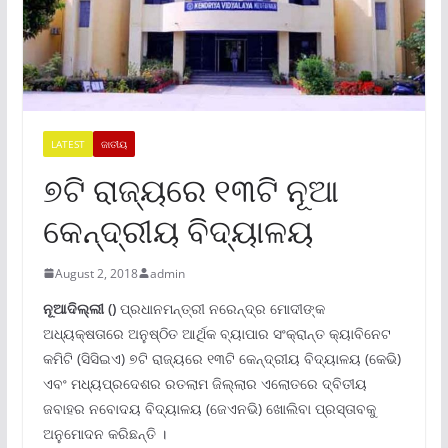
LATEST
ଜାତୀୟ
୭ଟି ରାଜ୍ୟରେ ୧୩ଟି ନୂଆ
କେନ୍ଦ୍ରୀୟ ବିଦ୍ୟାଳୟ
August 2, 2018
admin
ନୂଆଦିଲ୍ଲୀ ()
ପ୍ରଧାନମନ୍ତ୍ରୀ ନରେନ୍ଦ୍ର ମୋଦୀଙ୍କ
ଅଧ୍ୟକ୍ଷତାରେ ଅନୁଷ୍ଠିତ ଆର୍ଥିକ ବ୍ୟାପାର ସଂକ୍ରାନ୍ତ କ୍ୟାବିନେଟ
କମିଟି (ସିସିଇଏ) ୭ଟି ରାଜ୍ୟରେ ୧୩ଟି କେନ୍ଦ୍ରୀୟ ବିଦ୍ୟାଳୟ (କେଭି)
ଏବଂ ମଧ୍ୟପ୍ରଦେଶର ରତଲାମ ଜିଲ୍ଲାର ଏଲୋତରେ ଦ୍ବିତୀୟ
ଜବାହର ନବୋଦୟ ବିଦ୍ୟାଳୟ (ଜେଏନଭି) ଖୋଲିବା ପ୍ରସ୍ତାବକୁ
ଅନୁମୋଦନ କରିଛନ୍ତି ।