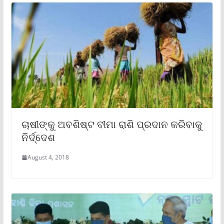
ଚାଷୀଙ୍କୁ ଅବଶିଷ୍ଟ ବୀମା ରାଶି ପ୍ରଦାନ କରିବାକୁ
ନିର୍ଦ୍ଦେଶ
August 4, 2018