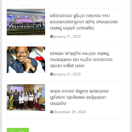
କଳିଙ୍ଗନଗର ସୁକିନ୍ଦା ଅଞ୍ଚଳର ୧୫୦
ଛାତ୍ରଛାତ୍ରୀଙ୍କୁଟାଟା ଷ୍ଟିଲ୍ ଫାଉଣ୍ଡେସନ
ପକ୍ଷରୁ ଜ୍ୟୋତି ଫେଲୋସିପ୍‌
January 31, 2025
ରାମାୟଣ ସାଂସ୍କୃତିକ କେନ୍ଦ୍ର ପକ୍ଷରୁ
ଅଯୋଧ୍ୟାରେ ରାମ ମନ୍ଦିର ଉଦଘାଟନର
ପ୍ରଥମ ବାର୍ଷିକୀ ପାଳନ
January 21, 2025
ସମ୍‌ରେ ନବଜାତ ଶିଶୁଙ୍କ କ୍ଷେତ୍ରରେ
ପୁର୍ନଜୀବନ ପ୍ରଶିକ୍ଷଣ କାର୍ଯ୍ୟକ୍ରମ
ଆୟୋଜିତ
December 26, 2024