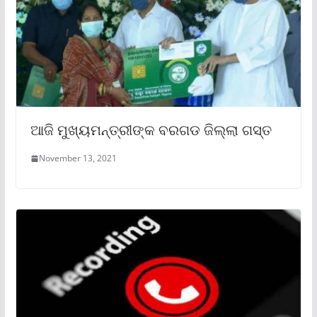
ଆଜି ମୁଖ୍ୟମନ୍ତ୍ରୀଙ୍କ ବରଗଡ ଜିଲ୍ଲା ଗସ୍ତ
November 13, 2021