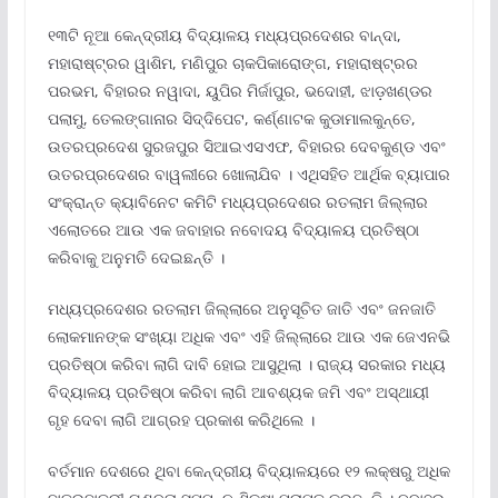
୧୩ଟି ନୂଆ କେନ୍ଦ୍ରୀୟ ବିଦ୍ୟାଳୟ ମଧ୍ୟପ୍ରଦେଶର ବାନ୍ଦା,
ମହାରାଷ୍ଟ୍ରର ୱାଶିମ, ମଣିପୁର ଚାକପିକାରୋଙ୍ଗ, ମହାରାଷ୍ଟ୍ରର
ପରଭମ, ବିହାରର ନୱାଦା, ୟୁପିର ମିର୍ଜାପୁର, ଭଦୋହୀ, ଝାଡ଼ଖଣ୍ଡର
ପଲାମୁ, ତେଲଙ୍ଗାନାର ସିଦ୍ଦିପେଟ, କର୍ଣ୍ଣାଟକ କୁଡାମାଲକୁନ୍ତେ,
ଉତରପ୍ରଦେଶ ସୁରଜପୁର ସିଆଇଏସଏଫ, ବିହାରର ଦେବକୁଣ୍ଡ ଏବଂ
ଉତରପ୍ରଦେଶର ବାୱଲୀରେ ଖୋଲାଯିବ । ଏଥିସହିତ ଆର୍ଥିକ ବ୍ୟାପାର
ସଂକ୍ରାନ୍ତ କ୍ୟାବିନେଟ କମିଟି ମଧ୍ୟପ୍ରଦେଶର ରତଲାମ ଜିଲ୍ଲାର
ଏଲୋତରେ ଆଉ ଏକ ଜବାହାର ନବୋଦୟ ବିଦ୍ୟାଳୟ ପ୍ରତିଷ୍ଠା
କରିବାକୁ ଅନୁମତି ଦେଇଛନ୍ତି ।
ମଧ୍ୟପ୍ରଦେଶର ରତଲାମ ଜିଲ୍ଲାରେ ଅନୁସୂଚିତ ଜାତି ଏବଂ ଜନଜାତି
ଲୋକମାନଙ୍କ ସଂଖ୍ୟା ଅଧିକ ଏବଂ ଏହି ଜିଲ୍ଲାରେ ଆଉ ଏକ ଜେଏନଭି
ପ୍ରତିଷ୍ଠା କରିବା ଲାଗି ଦାବି ହୋଇ ଆସୁଥିଲା । ରାଜ୍ୟ ସରକାର ମଧ୍ୟ
ବିଦ୍ୟାଳୟ ପ୍ରତିଷ୍ଠା କରିବା ଲାଗି ଆବଶ୍ୟକ ଜମି ଏବଂ ଅସ୍ଥାୟୀ
ଗୃହ ଦେବା ଲାଗି ଆଗ୍ରହ ପ୍ରକାଶ କରିଥିଲେ ।
ବର୍ତମାନ ଦେଶରେ ଥିବା କେନ୍ଦ୍ରୀୟ ବିଦ୍ୟାଳୟରେ ୧୨ ଲକ୍ଷରୁ ଅଧିକ