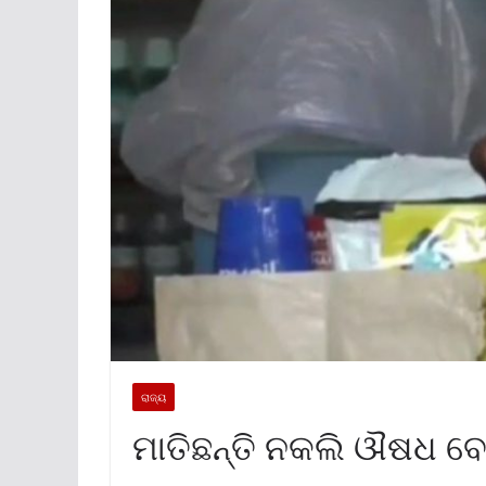
ରାଜ୍ୟ
ମାତିଛନ୍ତି ନକଲି ଔଷଧ ବ