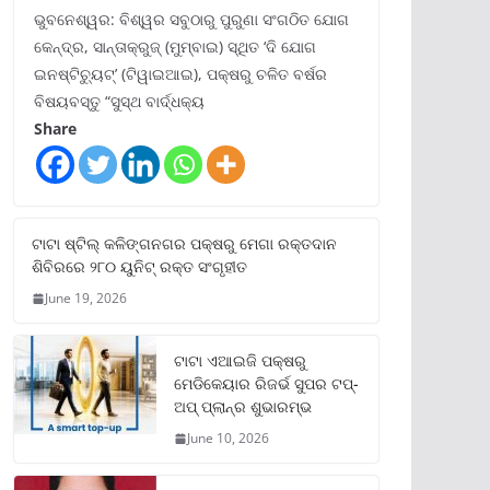
ଭୁବନେଶ୍ୱର: ବିଶ୍ୱର ସବୁଠାରୁ ପୁରୁଣା ସଂଗଠିତ ଯୋଗ
କେନ୍ଦ୍ର, ସାନ୍ତାକ୍ରୁଜ୍ (ମୁମ୍ବାଇ) ସ୍ଥିତ ‘ଦି ଯୋଗ
ଇନଷ୍ଟିଚ୍ୟୁଟ୍‌’ (ଟିୱାଇଆଇ), ପକ୍ଷରୁ ଚଳିତ ବର୍ଷର
ବିଷୟବସ୍ତୁ “ସୁସ୍ଥ ବାର୍ଦ୍ଧକ୍ୟ
Share
ଟାଟା ଷ୍ଟିଲ୍‌ କଳିଙ୍ଗନଗର ପକ୍ଷରୁ ମେଗା ରକ୍ତଦାନ
ଶିବିରରେ ୨୮୦ ୟୁନିଟ୍‌ ରକ୍ତ ସଂଗୃହୀତ
June 19, 2026
ଟାଟା ଏଆଇଜି ପକ୍ଷରୁ
ମେଡିକେୟାର ରିଜର୍ଭ ସୁପର ଟପ୍‌-
ଅପ୍ ପ୍ଲାନ୍‌ର ଶୁଭାରମ୍ଭ
June 10, 2026