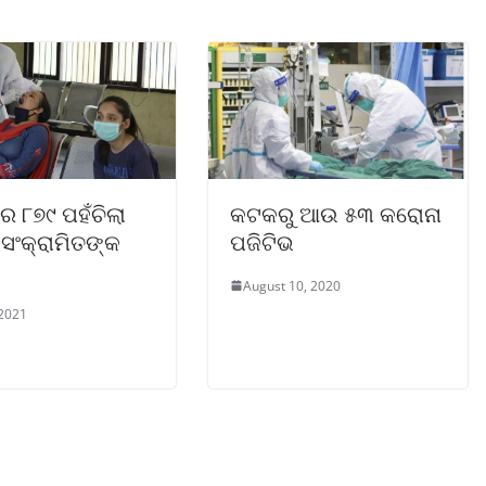
େ ୮୭୯ ପହଁଚିଲା
କଟକରୁ ଆଉ ୫୩ କରୋନା
ସଂକ୍ରାମିତଙ୍କ
ପଜିଟିଭ
August 10, 2020
 2021