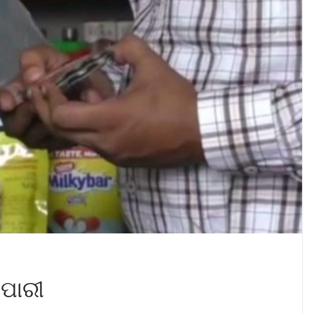
େପାରୀ