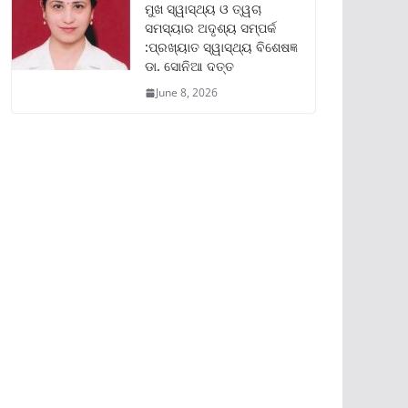
ମୁଖ ସ୍ୱାସ୍ଥ୍ୟ ଓ ତ୍ୱଚା
ସମସ୍ୟାର ଅଦୃଶ୍ୟ ସମ୍ପର୍କ
:ପ୍ରଖ୍ୟାତ ସ୍ୱାସ୍ଥ୍ୟ ବିଶେଷଜ୍ଞ
ଡା. ସୋନିଆ ଦତ୍ତ
June 8, 2026