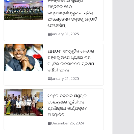
କଳିଙ୍ଗନଗର ସୁକିନ୍ଦା
ଅଞ୍ଚଳର ୧୫୦
ଛାତ୍ରଛାତ୍ରୀଙ୍କୁଟାଟା ଷ୍ଟିଲ୍
ଫାଉଣ୍ଡେସନ ପକ୍ଷରୁ ଜ୍ୟୋତି
ଫେଲୋସିପ୍‌
January 31, 2025
ରାମାୟଣ ସାଂସ୍କୃତିକ କେନ୍ଦ୍ର
ପକ୍ଷରୁ ଅଯୋଧ୍ୟାରେ ରାମ
ମନ୍ଦିର ଉଦଘାଟନର ପ୍ରଥମ
ବାର୍ଷିକୀ ପାଳନ
January 21, 2025
ସମ୍‌ରେ ନବଜାତ ଶିଶୁଙ୍କ
କ୍ଷେତ୍ରରେ ପୁର୍ନଜୀବନ
ପ୍ରଶିକ୍ଷଣ କାର୍ଯ୍ୟକ୍ରମ
ଆୟୋଜିତ
December 26, 2024