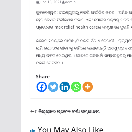
June 13, 2021
admin
ଭୁବନେଶ୍ୱର: ଝାରସୁଗୁଡାରୁ ନକଲି ମେଡିସିନ ଜବତ । ଅମିତ ମ
ହେବ ଭେଷଜ ନିରୀକ୍ଷଣ ବିଭାଗ ଏବଂ ପୋଲିସ ପକ୍ଷରୁ ମିଳିତ ଭ
ପ୍ରଦେଶର max relief health careର କମ୍ପାନୀର ଦୁଇଟି ବ୍ର
କରୋନା ସମୟରେ ମାତିଛନ୍ତି ନକଲି ଔଷଧ ବେପାରୀ । ରାଜ୍ୟରେ
ଲାଗି ଲୋକଙ୍କ ଜୀବନକୁ ବାଜିରେ ଲଗାଉଛନ୍ତି ଅସାଧୁ ବ୍ୟବସ
ମଧ୍ୟ ଜବତ ହୋଇଥିଲା । ସେପଟେ ଗତକାଲି ସମ୍ବଲପୁରରୁ ମଧ୍
ନକଲି ମେଡିସିନ ।
Share
୮ ଜିଲ୍ଲାରେ ପ୍ରବଳ ବର୍ଷା ସମ୍ଭାବନା
You May Also Like