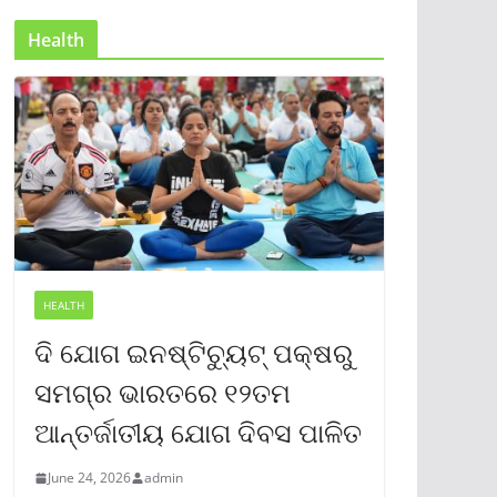
Health
HEALTH
ଦି ଯୋଗ ଇନଷ୍ଟିଚ୍ୟୁଟ୍ ପକ୍ଷରୁ
ସମଗ୍ର ଭାରତରେ ୧୨ତମ
ଆନ୍ତର୍ଜାତୀୟ ଯୋଗ ଦିବସ ପାଳିତ
June 24, 2026
admin