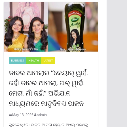
BUSINESS
HEALTH
LATEST
ଡାବର ଆମଲାର “କେୟାର୍ ୱାହାଁ
ଜହାଁ ଡାବର ଆମଲା, ଘର୍ ୱାହାଁ
ମେରୀ ମାଁ ଜହାଁ” ଅଭିଯାନ
ମାଧ୍ୟମରେ ମାତୃଦିବସ ପାଳନ
May 13, 2026
admin
ଭୁବନେଶ୍ୱର: ଡାବର ଆମଲା ହେୟାର ଅଏଲ୍ ପକ୍ଷରୁ