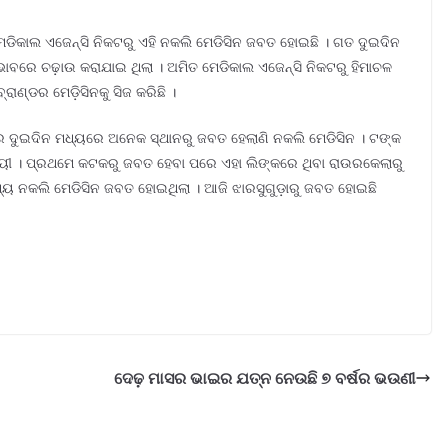
େଡିକାଲ ଏଜେନ୍ସି ନିକଟରୁ ଏହି ନକଲି ମେଡିସିନ ଜବତ ହୋଇଛି । ଗତ ଦୁଇଦିନ
ାବରେ ଚଢ଼ାଉ କରାଯାଇ ଥିଲା । ଅମିତ ମେଡିକାଲ ଏଜେନ୍ସି ନିକଟରୁ ହିମାଚଳ
ାଣ୍ଡର ମେଡ଼ିସିନକୁ ସିଜ କରିଛି ।
 ଦୁଇଦିନ ମଧ୍ୟରେ ଅନେକ ସ୍ଥାନରୁ ଜବତ ହେଲାଣି ନକଲି ମେଡିସିନ । ଟଙ୍କ
ାୟୀ । ପ୍ରଥମେ କଟକରୁ ଜବତ ହେବା ପରେ ଏହା ଲିଙ୍କରେ ଥିବା ରାଉରକେଲାରୁ
ୟ ନକଲି ମେଡିସିନ ଜବତ ହୋଇଥିଲା । ଆଜି ଝାରସୁଗୁଡ଼ାରୁ ଜବତ ହୋଇଛି
ଦେଢ଼ ମାସର ଭାଇର ଯତ୍ନ ନେଉଛି ୭ ବର୍ଷର ଭଉଣୀ