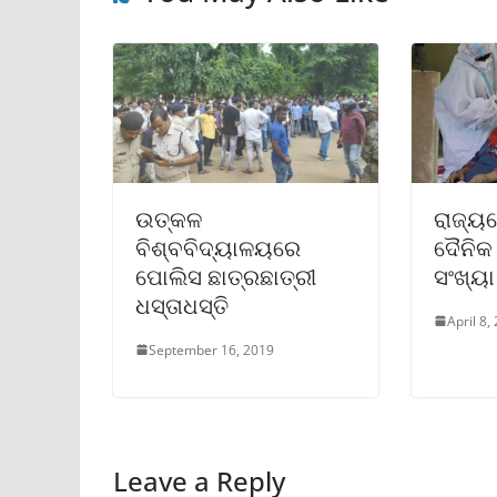
ଉତ୍କଳ
ରାଜ୍ୟର
ବିଶ୍ବବିଦ୍ୟାଳୟରେ
ଦୈନିକ 
ପୋଲିସ ଛାତ୍ରଛାତ୍ରୀ
ସଂଖ୍ୟା
ଧସ୍ତାଧସ୍ତି
April 8,
September 16, 2019
Leave a Reply