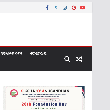
ସ୍ବାଧୀନତା ଦିବସ
ଫେଷ୍ଟିଭାଲ