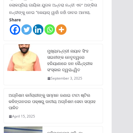
ଲୋକପ୍ରିୟ ଗାୟିକା ଯୁଗଳ ଅନ୍ତରା ନନ୍ଦୀ ଏବଂ ଅଙ୍କିତା
ନନ୍ଦୀଙ୍କୁ ନେଇ “କେୟାର୍ ୱାହାଁ ଜହାଁ ଡାବର ଆମଲା,
Share
ମୁଖ୍ୟମନ୍ତ୍ରୀ ନାୟାବ ସିଂହ
ସଇନୀଙ୍କ ନେତୃତ୍ୱରେ
ହରିୟାଣାରେ ଜନ କୈନ୍ଦ୍ରୀକ
ସଂସ୍କାର ତ୍ୱରାନ୍ୱିତ
September 3, 2025
ଅଗ୍ନିଶମ କର୍ମଚାରୀଙ୍କୁ ସମ୍ମାନ ଜଣାଇ ଟାଟା ଷ୍ଟିଲ
କଳିଙ୍ଗନଗର ପକ୍ଷରୁ ଜାତୀୟ ଅଗ୍ନିଶମ ସେବା ସପ୍ତାହ
ପାଳିତ
April 15, 2025