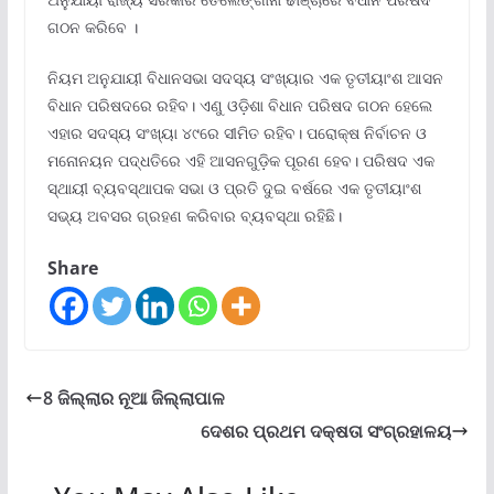
ଗଠନ କରିବେ ।
ନିୟମ ଅନୁଯାୟୀ ବିଧାନସଭା ସଦସ୍ୟ ସଂଖ୍ୟାର ଏକ ତୃତୀୟାଂଶ ଆସନ
ବିଧାନ ପରିଷଦରେ ରହିବ। ଏଣୁ ଓଡ଼ିଶା ବିଧାନ ପରିଷଦ ଗଠନ ହେଲେ
ଏହାର ସଦସ୍ୟ ସଂଖ୍ୟା ୪୯ରେ ସୀମିତ ରହିବ। ପରୋକ୍ଷ ନିର୍ବାଚନ ଓ
ମନୋନୟନ ପଦ୍ଧତିରେ ଏହି ଆସନଗୁଡ଼ିକ ପୂରଣ ହେବ। ପରିଷଦ ଏକ
ସ୍ଥାୟୀ ବ୍ୟବସ୍ଥାପକ ସଭା ଓ ପ୍ରତି ଦୁଇ ବର୍ଷରେ ଏକ ତୃତୀୟାଂଶ
ସଭ୍ୟ ଅବସର ଗ୍ରହଣ କରିବାର ବ୍ୟବସ୍ଥା ରହିଛି।
Share
8 ଜିଲ୍ଲାର ନୂଆ ଜିଲ୍ଲାପାଳ
ଦେଶର ପ୍ରଥମ ଦକ୍ଷତା ସଂଗ୍ରହାଳୟ