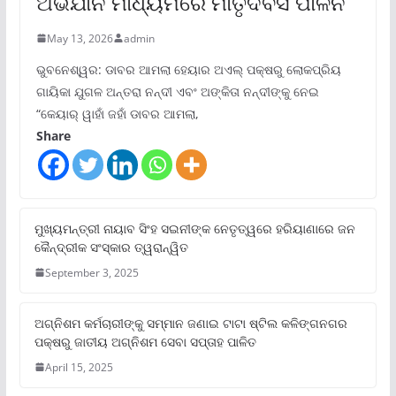
ଅଭିଯାନ ମାଧ୍ୟମରେ ମାତୃଦିବସ ପାଳନ
May 13, 2026
admin
ଭୁବନେଶ୍ୱର: ଡାବର ଆମଲା ହେୟାର ଅଏଲ୍ ପକ୍ଷରୁ ଲୋକପ୍ରିୟ
ଗାୟିକା ଯୁଗଳ ଅନ୍ତରା ନନ୍ଦୀ ଏବଂ ଅଙ୍କିତା ନନ୍ଦୀଙ୍କୁ ନେଇ
“କେୟାର୍ ୱାହାଁ ଜହାଁ ଡାବର ଆମଲା,
Share
ମୁଖ୍ୟମନ୍ତ୍ରୀ ନାୟାବ ସିଂହ ସଇନୀଙ୍କ ନେତୃତ୍ୱରେ ହରିୟାଣାରେ ଜନ
କୈନ୍ଦ୍ରୀକ ସଂସ୍କାର ତ୍ୱରାନ୍ୱିତ
September 3, 2025
ଅଗ୍ନିଶମ କର୍ମଚାରୀଙ୍କୁ ସମ୍ମାନ ଜଣାଇ ଟାଟା ଷ୍ଟିଲ କଳିଙ୍ଗନଗର
ପକ୍ଷରୁ ଜାତୀୟ ଅଗ୍ନିଶମ ସେବା ସପ୍ତାହ ପାଳିତ
April 15, 2025