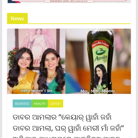
News
BUSINESS
HEALTH
LATEST
ଡାବର ଆମଲାର “କେୟାର୍ ୱାହାଁ ଜହାଁ
ଡାବର ଆମଲା, ଘର୍ ୱାହାଁ ମେରୀ ମାଁ ଜହାଁ”