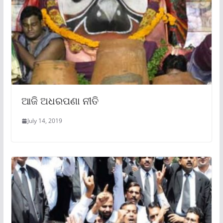
ଆଜି ଅଧରପଣା ନୀତି
July 14, 2019