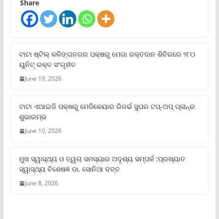
Share
ଟାଟା ଷ୍ଟିଲ୍‌ କଳିଙ୍ଗନଗର ପକ୍ଷରୁ ମେଗା ରକ୍ତଦାନ ଶିବିରରେ ୨୮୦
ୟୁନିଟ୍‌ ରକ୍ତ ସଂଗୃହୀତ
June 19, 2026
ଟାଟା ଏଆଇଜି ପକ୍ଷରୁ ମେଡିକେୟାର ରିଜର୍ଭ ସୁପର ଟପ୍‌-ଅପ୍ ପ୍ଲାନ୍‌ର
ଶୁଭାରମ୍ଭ
June 10, 2026
ମୁଖ ସ୍ୱାସ୍ଥ୍ୟ ଓ ତ୍ୱଚା ସମସ୍ୟାର ଅଦୃଶ୍ୟ ସମ୍ପର୍କ :ପ୍ରଖ୍ୟାତ
ସ୍ୱାସ୍ଥ୍ୟ ବିଶେଷଜ୍ଞ ଡା. ସୋନିଆ ଦତ୍ତ
June 8, 2026