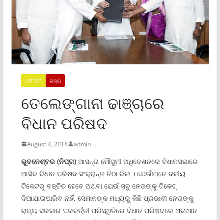
LATEST
ରାଜ୍ୟ
ତେଲେଙ୍ଗାନା ଢାଞ୍ଚାରେ
ବିଧାନ ପରିଷଦ
August 4, 2018
admin
ଭୁବନେଶ୍ବର (ନିପ୍ର)
ଆସନ୍ତା ମୌସୁମୀ ଅଧିବେଶନରେ ବିଧାନସଭାରେ
ଆସିବ ବିଧାନ ପରିଷଦ ସଂକ୍ରାନ୍ତ ଚିଠା ବିଲ । ଯେଉଁମାନେ ଦଳୀୟ
ଟିକେଟରୁ ବଞ୍ଚିତ ହେବେ ଅଥବା ଯେଉଁ ସବୁ ନେତାଙ୍କୁ ଟିକେଟ୍
ଦିଆଯାଇପାରିବ ନାହିଁ, ସେମାନଙ୍କ ମଧ୍ୟରୁ କିଛି ପ୍ରଭାବୀ ନେତାଙ୍କୁ
ରାଜ୍ୟ ସରକାର ପରବର୍ତ୍ତୀ ପରିସ୍ଥିତିରେ ବିଧାନ ପରିଷଦରେ ଥଇଥାନ