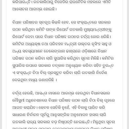
କରିପାରନ୍ତି। ଗତକାଲିଠାରୁ ବିଜେଡିର ରାଜନୈତିକ ମହଲରେ ଏମିତି
ଆଲୋଚନା ଆରମ୍ଭ ହୋଇଛି।
ବିଧାନ ପରିଷଦର ସ୍ବରୂପ କିଭଳି ହେବ, ସେ ସଂକ୍ରାନ୍ତରେ ସରକାର
ଗଠନ କରିଥିବା କମିଟି ତାଙ୍କ ରିପୋର୍ଟ ଗତକାଲି ମୁଖ୍ୟମନ୍ତ୍ରୀଙ୍କୁ
ରିପୋର୍ଟ ଦେବା ପରେ ବିଧାନ ପରିଷଦ ଗଠନର ଚର୍ଚ୍ଚା ଜୋର ଧରିଛି।
କମିଟିର ଅଧ୍ୟକ୍ଷ ତଥା ପରିବହନ ମନ୍ତ୍ରୀ ଡାକ୍ତର ନୃସିଂହ ସାହୁ ଓ
ଅନ୍ୟ ସଦସ୍ୟମାନେ ତେଲେଙ୍ଗାନା ଢାଞ୍ଚାରେ ଓଡ଼ିଶାରେ ବିଧାନ
ପରିଷଦ ଗଠନ କରିବା ଲାଗି ସୁପାରିସ କରିଥିବା ସୂଚନା ମିଳିଛି। କମିଟିର
ସୁପାରିସ ଉପରେ ସରକାର ତତ୍କାଳ ଅନୁଧ୍ୟାନ କରିବା ସହିତ ତୁରନ୍ତ
ଏ ସଂକ୍ରାନ୍ତ ଚିଠା ବିଲ୍ ପ୍ରସ୍ତୁତ କରିବା ଲାଗି ଗତକାଲି ନିର୍ଦେଶ
ଦେଇଥିବା ମଧ୍ୟ ଜଣାପଡିଛି ।
ଚର୍ଚ୍ଚା ହେଉଛି, ଆସନ୍ତା ମାସରେ ଆରମ୍ଭ ହେଉଥିବା ବିଧାନସଭାର
ମୌସୁମୀ ଅଧିବେଶନରେ ବିଧାନ ପରିଷଦ ଗଠନ ଲାଗି ଚିଠା ବିଲ୍ ଗୃହରେ
ଆଗତ କରାଯିବ। କେବଳ ସେତିକି ନୁହେଁ, ଏହି ବିଲକୁ ପାରିତ କରି
ସାଧାରଣ ନିର୍ବାଚନ ପୂର୍ବରୁ ଆନୁସଙ୍ଗିକ ଅନୁମୋଦନ ହାସଲ ଲାଗି
ଗତକାଲି ରାଜ୍ୟ ସରକାର ବଡ଼ ନିଷ୍ପତ୍ତି ନେଇଛନ୍ତି। ମିଳୁଥିବା ସୂଚନା
ଅନୁଯାୟୀ ରାଜ୍ୟ ସରକାର ତେଲେଙ୍ଗାନା ଢାଞ୍ଚାରେ ବିଧାନ ପରିଷଦ