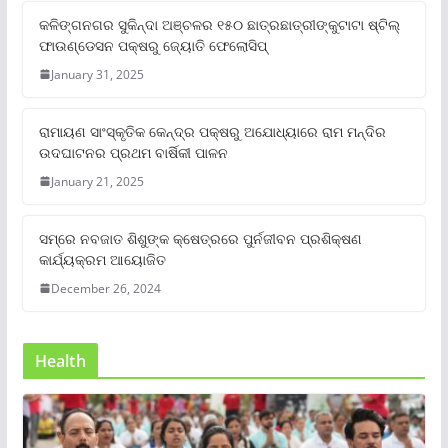
କଳିଙ୍ଗନଗର ସୁକିନ୍ଦା ଅଞ୍ଚଳର ୧୫୦ ଛାତ୍ରଛାତ୍ରୀଙ୍କୁଟାଟା ଷ୍ଟିଲ୍
ଫାଉଣ୍ଡେସନ ପକ୍ଷରୁ ଜ୍ୟୋତି ଫେଲୋସିପ୍‌
January 31, 2025
ରାମାୟଣ ସାଂସ୍କୃତିକ କେନ୍ଦ୍ର ପକ୍ଷରୁ ଅଯୋଧ୍ୟାରେ ରାମ ମନ୍ଦିର
ଉଦଘାଟନର ପ୍ରଥମ ବାର୍ଷିକୀ ପାଳନ
January 21, 2025
ସମ୍‌ରେ ନବଜାତ ଶିଶୁଙ୍କ କ୍ଷେତ୍ରରେ ପୁର୍ନଜୀବନ ପ୍ରଶିକ୍ଷଣ
କାର୍ଯ୍ୟକ୍ରମ ଆୟୋଜିତ
December 26, 2024
Health