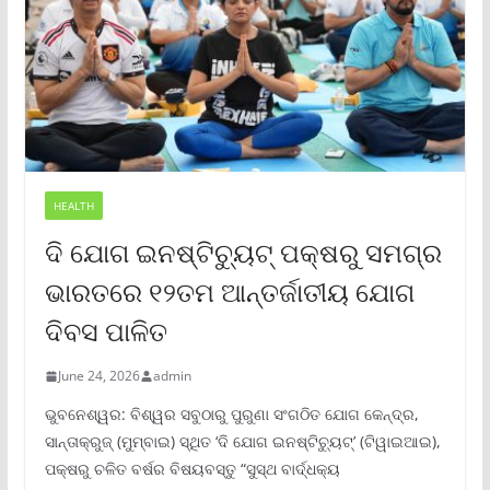
HEALTH
ଦି ଯୋଗ ଇନଷ୍ଟିଚ୍ୟୁଟ୍ ପକ୍ଷରୁ ସମଗ୍ର
ଭାରତରେ ୧୨ତମ ଆନ୍ତର୍ଜାତୀୟ ଯୋଗ
ଦିବସ ପାଳିତ
June 24, 2026
admin
ଭୁବନେଶ୍ୱର: ବିଶ୍ୱର ସବୁଠାରୁ ପୁରୁଣା ସଂଗଠିତ ଯୋଗ କେନ୍ଦ୍ର,
ସାନ୍ତାକ୍ରୁଜ୍ (ମୁମ୍ବାଇ) ସ୍ଥିତ ‘ଦି ଯୋଗ ଇନଷ୍ଟିଚ୍ୟୁଟ୍‌’ (ଟିୱାଇଆଇ),
ପକ୍ଷରୁ ଚଳିତ ବର୍ଷର ବିଷୟବସ୍ତୁ “ସୁସ୍ଥ ବାର୍ଦ୍ଧକ୍ୟ