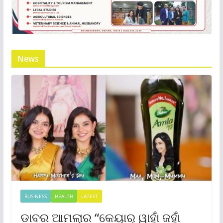
News
BUSINESS
HEALTH
LATEST
ଡାବର ଆମଲାର “କେୟାର୍ ୱାହାଁ ଜହାଁ