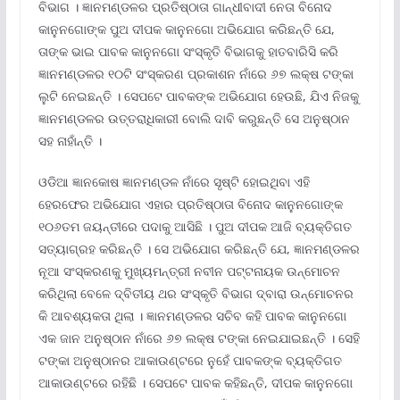
ବିଭାଗ । ଜ୍ଞାନମଣ୍ଡଳର ପ୍ରତିଷ୍ଠାତା ଗାନ୍ଧୀବାଦୀ ନେତା ବିନୋଦ
କାନୁନଗୋଙ୍କ ପୁଅ ଦୀପକ କାନୁନଗୋ ଅଭିଯୋଗ କରିଛନ୍ତି ଯେ,
ତାଙ୍କ ଭାଇ ପାବକ କାନୁନଗୋ ସଂସ୍କୃତି ବିଭାଗକୁ ହାତବାରିସି କରି
ଜ୍ଞାନମଣ୍ଡଳର ୧୦ଟି ସଂସ୍କରଣ ପ୍ରକାଶନ ନାଁରେ ୬୭ ଲକ୍ଷ ଟଙ୍କା
ଲୁଟି ନେଇଛନ୍ତି । ସେପଟେ ପାବକଙ୍କ ଅଭିଯୋଗ ହେଉଛି, ଯିଏ ନିଜକୁ
ଜ୍ଞାନମଣ୍ଡଳର ଉତ୍ତରାଧିକାରୀ ବୋଲି ଦାବି କରୁଛନ୍ତି ସେ ଅନୁଷ୍ଠାନ
ସହ ନାହାଁନ୍ତି ।
ଓଡିଆ ଜ୍ଞାନକୋଷ ଜ୍ଞାନମଣ୍ଡଳ ନାଁରେ ସୃଷ୍ଟି ହୋଇଥିବା ଏହି
ହେରଫେର ଅଭିଯୋଗ ଏହାର ପ୍ରତିଷ୍ଠାତା ବିନୋଦ କାନୁନଗୋଙ୍କ
୧୦୬ତମ ଜୟନ୍ତୀରେ ପଦାକୁ ଆସିଛି । ପୁଅ ଦୀପକ ଆଜି ବ୍ୟକ୍ତିଗତ
ସତ୍ୟାଗ୍ରହ କରିଛନ୍ତି । ସେ ଅଭିଯୋଗ କରିଛନ୍ତି ଯେ, ଜ୍ଞାନମଣ୍ଡଳର
ନୂଆ ସଂସ୍କରଣକୁ ମୁଖ୍ୟମନ୍ତ୍ରୀ ନବୀନ ପଟ୍ଟନାୟକ ଉନ୍ମୋଚନ
କରିଥିଲା ବେଳେ ଦ୍ବିତୀୟ ଥର ସଂସ୍କୃତି ବିଭାଗ ଦ୍ବାରା ଉନ୍ମୋଚନର
କି ଆବଶ୍ୟକତା ଥିଲା । ଜ୍ଞାନମଣ୍ଡଳର ସଚିବ କହି ପାବକ କାନୁନଗୋ
ଏକ ଜାନ ଅନୁଷ୍ଠାନ ନାଁରେ ୬୭ ଲକ୍ଷ ଟଙ୍କା ନେଇଯାଇଛନ୍ତି । ସେହି
ଟଙ୍କା ଅନୁଷ୍ଠାନର ଆକାଉଣ୍ଟରେ ନୁହେଁ ପାବକଙ୍କ ବ୍ୟକ୍ତିଗତ
ଆକାଉଣ୍ଟରେ ରହିଛି । ସେପଟେ ପାବକ କହିଛନ୍ତି, ଦୀପକ କାନୁନଗୋ