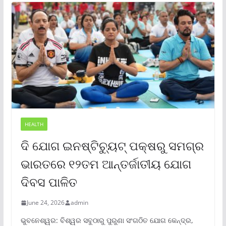
HEALTH
ଦି ଯୋଗ ଇନଷ୍ଟିଚ୍ୟୁଟ୍ ପକ୍ଷରୁ ସମଗ୍ର
ଭାରତରେ ୧୨ତମ ଆନ୍ତର୍ଜାତୀୟ ଯୋଗ
ଦିବସ ପାଳିତ
June 24, 2026
admin
ଭୁବନେଶ୍ୱର: ବିଶ୍ୱର ସବୁଠାରୁ ପୁରୁଣା ସଂଗଠିତ ଯୋଗ କେନ୍ଦ୍ର,