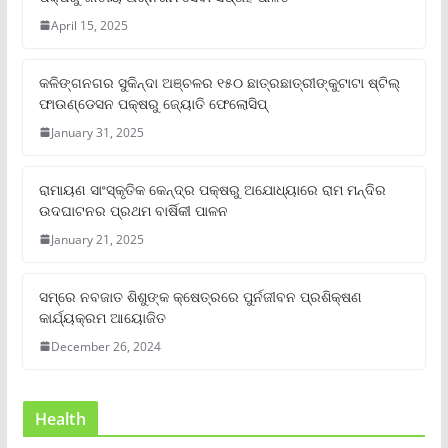
April 15, 2025
କଳିଙ୍ଗନଗର ସୁକିନ୍ଦା ଅଞ୍ଚଳର ୧୫୦ ଛାତ୍ରଛାତ୍ରୀଙ୍କୁଟାଟା ଷ୍ଟିଲ୍
ଫାଉଣ୍ଡେସନ ପକ୍ଷରୁ ଜ୍ୟୋତି ଫେଲୋସିପ୍‌
January 31, 2025
ରାମାୟଣ ସାଂସ୍କୃତିକ କେନ୍ଦ୍ର ପକ୍ଷରୁ ଅଯୋଧ୍ୟାରେ ରାମ ମନ୍ଦିର
ଉଦଘାଟନର ପ୍ରଥମ ବାର୍ଷିକୀ ପାଳନ
January 21, 2025
ସମ୍‌ରେ ନବଜାତ ଶିଶୁଙ୍କ କ୍ଷେତ୍ରରେ ପୁର୍ନଜୀବନ ପ୍ରଶିକ୍ଷଣ
କାର୍ଯ୍ୟକ୍ରମ ଆୟୋଜିତ
December 26, 2024
Health