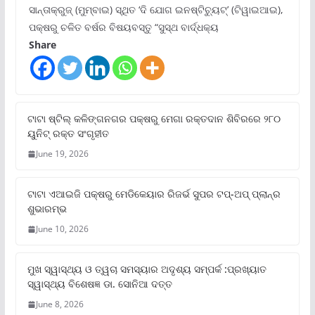
ସାନ୍ତାକ୍ରୁଜ୍ (ମୁମ୍ବାଇ) ସ୍ଥିତ ‘ଦି ଯୋଗ ଇନଷ୍ଟିଚ୍ୟୁଟ୍‌’ (ଟିୱାଇଆଇ),
ପକ୍ଷରୁ ଚଳିତ ବର୍ଷର ବିଷୟବସ୍ତୁ “ସୁସ୍ଥ ବାର୍ଦ୍ଧକ୍ୟ
Share
ଟାଟା ଷ୍ଟିଲ୍‌ କଳିଙ୍ଗନଗର ପକ୍ଷରୁ ମେଗା ରକ୍ତଦାନ ଶିବିରରେ ୨୮୦
ୟୁନିଟ୍‌ ରକ୍ତ ସଂଗୃହୀତ
June 19, 2026
ଟାଟା ଏଆଇଜି ପକ୍ଷରୁ ମେଡିକେୟାର ରିଜର୍ଭ ସୁପର ଟପ୍‌-ଅପ୍ ପ୍ଲାନ୍‌ର
ଶୁଭାରମ୍ଭ
June 10, 2026
ମୁଖ ସ୍ୱାସ୍ଥ୍ୟ ଓ ତ୍ୱଚା ସମସ୍ୟାର ଅଦୃଶ୍ୟ ସମ୍ପର୍କ :ପ୍ରଖ୍ୟାତ
ସ୍ୱାସ୍ଥ୍ୟ ବିଶେଷଜ୍ଞ ଡା. ସୋନିଆ ଦତ୍ତ
June 8, 2026