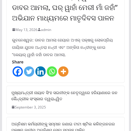
ଡାବର ଆମଲା, ଘର୍ ୱାହାଁ ମେରୀ ମାଁ ଜହାଁ”
ଅଭିଯାନ ମାଧ୍ୟମରେ ମାତୃଦିବସ ପାଳନ
May 13, 2026
admin
ଭୁବନେଶ୍ୱର: ଡାବର ଆମଲା ହେୟାର ଅଏଲ୍ ପକ୍ଷରୁ ଲୋକପ୍ରିୟ
ଗାୟିକା ଯୁଗଳ ଅନ୍ତରା ନନ୍ଦୀ ଏବଂ ଅଙ୍କିତା ନନ୍ଦୀଙ୍କୁ ନେଇ
“କେୟାର୍ ୱାହାଁ ଜହାଁ ଡାବର ଆମଲା,
Share
ମୁଖ୍ୟମନ୍ତ୍ରୀ ନାୟାବ ସିଂହ ସଇନୀଙ୍କ ନେତୃତ୍ୱରେ ହରିୟାଣାରେ ଜନ
କୈନ୍ଦ୍ରୀକ ସଂସ୍କାର ତ୍ୱରାନ୍ୱିତ
September 3, 2025
ଅଗ୍ନିଶମ କର୍ମଚାରୀଙ୍କୁ ସମ୍ମାନ ଜଣାଇ ଟାଟା ଷ୍ଟିଲ କଳିଙ୍ଗନଗର
ପକ୍ଷରୁ ଜାତୀୟ ଅଗ୍ନିଶମ ସେବା ସପ୍ତାହ ପାଳିତ