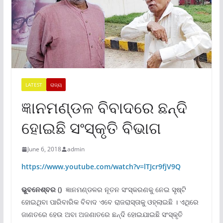
LATEST
ରାଜ୍ୟ
ଜ୍ଞାନମଣ୍ଡଳ ବିବାଦରେ ଛନ୍ଦି
ହୋଇଛି ସଂସ୍କୃତି ବିଭାଗ
June 6, 2018
admin
https://www.youtube.com/watch?v=lTJcr9fjV9Q
ଭୁବନେଶ୍ବର ()
ଜ୍ଞାନମଣ୍ଡଳର ନୂତନ ସଂସ୍କରଣକୁ ନେଇ ସୃଷ୍ଟି
ହୋଇଥିବା ପାରିବାରିକ ବିବାଦ ଏବେ ରାଜରାସ୍ତାକୁ ଓହ୍ଲାଇଛି । ଏଥିରେ
ଜାଣତରେ ହେଉ ଅବା ଅଜଣାତରେ ଛନ୍ଦି ହୋଇଯାଇଛି ସଂସ୍କୃତି