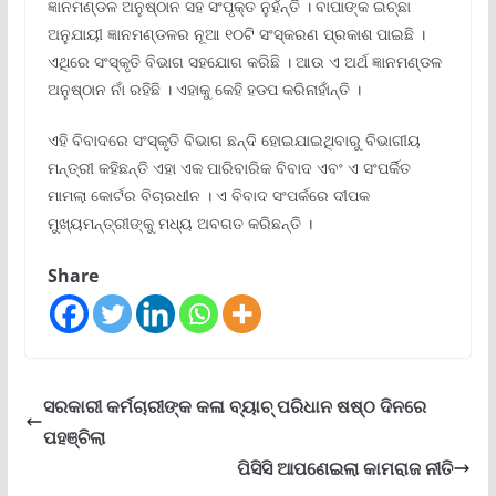
ଜ୍ଞାନମଣ୍ଡଳ ଅନୁଷ୍ଠାନ ସହ ସଂପୃକ୍ତ ନୁହଁନ୍ତି । ବାପାଙ୍କ ଇଚ୍ଛା
ଅନୁଯାୟୀ ଜ୍ଞାନମଣ୍ଡଳର ନୂଆ ୧୦ଟି ସଂସ୍କରଣ ପ୍ରକାଶ ପାଇଛି ।
ଏଥିରେ ସଂସ୍କୃତି ବିଭାଗ ସହଯୋଗ କରିଛି । ଆଉ ଏ ଅର୍ଥ ଜ୍ଞାନମଣ୍ଡଳ
ଅନୁଷ୍ଠାନ ନାଁ ରହିଛି । ଏହାକୁ କେହି ହଡପ କରିନାହାଁନ୍ତି ।
ଏହି ବିବାଦରେ ସଂସ୍କୃତି ବିଭାଗ ଛନ୍ଦି ହୋଇଯାଇଥିବାରୁ ବିଭାଗୀୟ
ମନ୍ତ୍ରୀ କହିଛନ୍ତି ଏହା ଏକ ପାରିବାରିକ ବିବାଦ ଏବଂ ଏ ସଂପର୍କିତ
ମାମଲା କୋର୍ଟର ବିଚାରଧୀନ । ଏ ବିବାଦ ସଂପର୍କରେ ଦୀପକ
ମୁଖ୍ୟମନ୍ତ୍ରୀଙ୍କୁ ମଧ୍ୟ ଅବଗତ କରିଛନ୍ତି ।
Share
ସରକାରୀ କର୍ମଚାରୀଙ୍କ କଳା ବ୍ୟାଚ୍ ପରିଧାନ ଷଷ୍ଠ ଦିନରେ
ପହଞ୍ଚିଲା
ପିସିସି ଆପଣେଇଲା କାମରାଜ ନୀତି