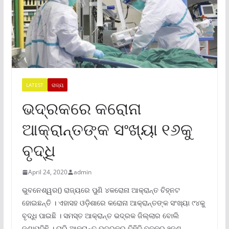
LATEST
ରାଜ୍ୟ
ଭଦ୍ରକରେ କରୋନା
ଆକ୍ରାନ୍ତଙ୍କ ସଂଖ୍ୟା ୧୬କୁ
ବୃଦ୍ଧି
April 24, 2020
admin
ଭୁବନେଶ୍ୱର() ରାଜ୍ୟରେ ପୁଣି ୪କରୋନା ଆକ୍ରାନ୍ତ ଚିହ୍ନଟ
ହୋଇଛନ୍ତି । ଏହାସହ ଓଡ଼ିଶାରେ କରୋନା ଆକ୍ରାନ୍ତଙ୍କ ସଂଖ୍ୟା ୯୪କୁ
ବୃଦ୍ଧି ପାଇଛି । ସମସ୍ତ ଆକ୍ରାନ୍ତ ଭଦ୍ରକ ଜିଲ୍ଲାର ବୋଲି
ଜଣାପଡ଼ିଛି । ଚାରି ଆକ୍ରାନ୍ତ ଭଦ୍ରକର ତିହିଡ଼ି ବ୍ଳକର ୨ଜଣ