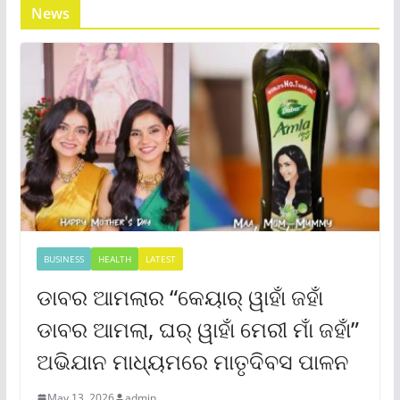
News
BUSINESS
HEALTH
LATEST
ଡାବର ଆମଲାର “କେୟାର୍ ୱାହାଁ ଜହାଁ
ଡାବର ଆମଲା, ଘର୍ ୱାହାଁ ମେରୀ ମାଁ ଜହାଁ”
ଅଭିଯାନ ମାଧ୍ୟମରେ ମାତୃଦିବସ ପାଳନ
May 13, 2026
admin