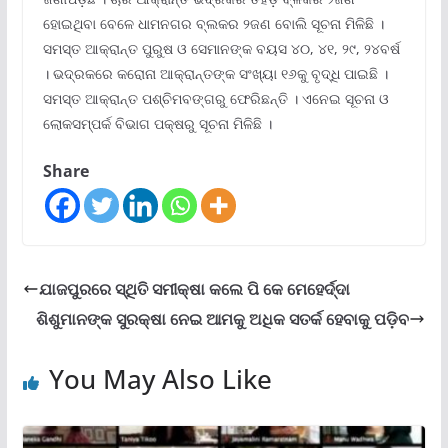
ହୋଇଥିବା ବେଳେ ଧାମନଗର ବ୍ଲକର ୨ଜଣ ବୋଲି ସୂଚନା ମିଳିଛି ।
ସମସ୍ତ ଆକ୍ରାନ୍ତ ପୁରୁଷ ଓ ସେମାନଙ୍କ ବୟସ ୪୦, ୪୧, ୨୯, ୨୪ବର୍ଷ
। ଭଦ୍ରକରେ କରୋନା ଆକ୍ରାନ୍ତଙ୍କ ସଂଖ୍ୟା ୧୬କୁ ବୃଦ୍ଧି ପାଇଛି ।
ସମସ୍ତ ଆକ୍ରାନ୍ତ ପଶ୍ଚିମବଙ୍ଗରୁ ଫେରିଛନ୍ତି । ଏନେଇ ସୂଚନା ଓ
ଲୋକସମ୍ପର୍କ ବିଭାଗ ପକ୍ଷରୁ ସୂଚନା ମିଳିଛି ।
Share
ଯାଜପୁରରେ ସ୍ଥିତି ସମୀକ୍ଷା କଲେ ପି କେ ମେହେର୍ଦ୍ଦା
ଶିଶୁମାନଙ୍କ ସୁରକ୍ଷା ନେଇ ଆମକୁ ଅଧିକ ସତର୍କ ହେବାକୁ ପଡ଼ିବ
You May Also Like