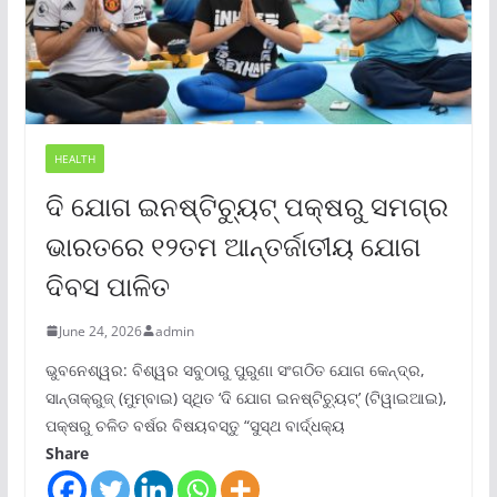
HEALTH
ଦି ଯୋଗ ଇନଷ୍ଟିଚ୍ୟୁଟ୍ ପକ୍ଷରୁ ସମଗ୍ର
ଭାରତରେ ୧୨ତମ ଆନ୍ତର୍ଜାତୀୟ ଯୋଗ
ଦିବସ ପାଳିତ
June 24, 2026
admin
ଭୁବନେଶ୍ୱର: ବିଶ୍ୱର ସବୁଠାରୁ ପୁରୁଣା ସଂଗଠିତ ଯୋଗ କେନ୍ଦ୍ର,
ସାନ୍ତାକ୍ରୁଜ୍ (ମୁମ୍ବାଇ) ସ୍ଥିତ ‘ଦି ଯୋଗ ଇନଷ୍ଟିଚ୍ୟୁଟ୍‌’ (ଟିୱାଇଆଇ),
ପକ୍ଷରୁ ଚଳିତ ବର୍ଷର ବିଷୟବସ୍ତୁ “ସୁସ୍ଥ ବାର୍ଦ୍ଧକ୍ୟ
Share