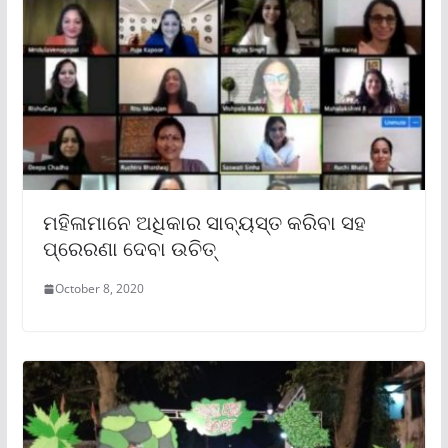
ମହିଳାମାନେ ଅଧିକାର ସାବ୍ୟସ୍ତ କରିବା ସହ
ପ୍ରେରଣା ଦେବା ଉଚିତ୍
October 8, 2020