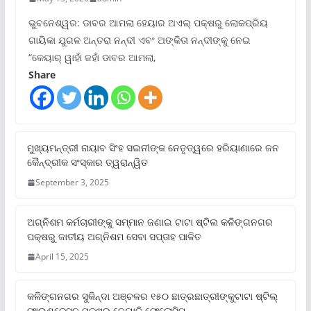
ଭୁବନେଶ୍ୱର: ଡାବର ଆମଲା ହେୟାର ଅଏଲ୍ ପକ୍ଷରୁ ଲୋକପ୍ରିୟ
ଗାୟିକା ଯୁଗଳ ଅନ୍ତରା ନନ୍ଦୀ ଏବଂ ଅଙ୍କିତା ନନ୍ଦୀଙ୍କୁ ନେଇ
“କେୟାର୍ ୱାହାଁ ଜହାଁ ଡାବର ଆମଲା,
Share
ମୁଖ୍ୟମନ୍ତ୍ରୀ ନାୟାବ ସିଂହ ସଇନୀଙ୍କ ନେତୃତ୍ୱରେ ହରିୟାଣାରେ ଜନ
କୈନ୍ଦ୍ରୀକ ସଂସ୍କାର ତ୍ୱରାନ୍ୱିତ
September 3, 2025
ଅଗ୍ନିଶମ କର୍ମଚାରୀଙ୍କୁ ସମ୍ମାନ ଜଣାଇ ଟାଟା ଷ୍ଟିଲ କଳିଙ୍ଗନଗର
ପକ୍ଷରୁ ଜାତୀୟ ଅଗ୍ନିଶମ ସେବା ସପ୍ତାହ ପାଳିତ
April 15, 2025
କଳିଙ୍ଗନଗର ସୁକିନ୍ଦା ଅଞ୍ଚଳର ୧୫୦ ଛାତ୍ରଛାତ୍ରୀଙ୍କୁଟାଟା ଷ୍ଟିଲ୍
ଫାଉଣ୍ଡେସନ ପକ୍ଷରୁ ଜ୍ୟୋତି ଫେଲୋସିପ୍‌