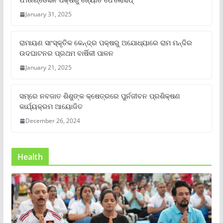
January 31, 2025
ରାମାୟଣ ସାଂସ୍କୃତିକ କେନ୍ଦ୍ର ପକ୍ଷରୁ ଅଯୋଧ୍ୟାରେ ରାମ ମନ୍ଦିର
ଉଦଘାଟନର ପ୍ରଥମ ବାର୍ଷିକୀ ପାଳନ
January 21, 2025
ସମ୍‌ରେ ନବଜାତ ଶିଶୁଙ୍କ କ୍ଷେତ୍ରରେ ପୁର୍ନଜୀବନ ପ୍ରଶିକ୍ଷଣ
କାର୍ଯ୍ୟକ୍ରମ ଆୟୋଜିତ
December 26, 2024
Health