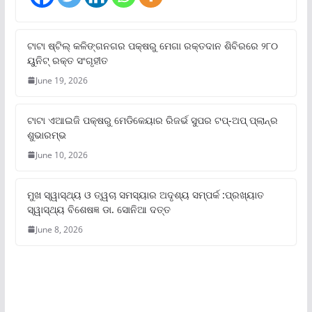
ଟାଟା ଷ୍ଟିଲ୍‌ କଳିଙ୍ଗନଗର ପକ୍ଷରୁ ମେଗା ରକ୍ତଦାନ ଶିବିରରେ ୨୮୦
ୟୁନିଟ୍‌ ରକ୍ତ ସଂଗୃହୀତ
June 19, 2026
ଟାଟା ଏଆଇଜି ପକ୍ଷରୁ ମେଡିକେୟାର ରିଜର୍ଭ ସୁପର ଟପ୍‌-ଅପ୍ ପ୍ଲାନ୍‌ର
ଶୁଭାରମ୍ଭ
June 10, 2026
ମୁଖ ସ୍ୱାସ୍ଥ୍ୟ ଓ ତ୍ୱଚା ସମସ୍ୟାର ଅଦୃଶ୍ୟ ସମ୍ପର୍କ :ପ୍ରଖ୍ୟାତ
ସ୍ୱାସ୍ଥ୍ୟ ବିଶେଷଜ୍ଞ ଡା. ସୋନିଆ ଦତ୍ତ
June 8, 2026