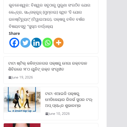
ଭୁବନେଶ୍ୱର: ବିଶ୍ୱର ସବୁଠାରୁ ପୁରୁଣା ସଂଗଠିତ ଯୋଗ
କେନ୍ଦ୍ର, ସାନ୍ତାକ୍ରୁଜ୍ (ମୁମ୍ବାଇ) ସ୍ଥିତ ‘ଦି ଯୋଗ
ଇନଷ୍ଟିଚ୍ୟୁଟ୍‌’ (ଟିୱାଇଆଇ), ପକ୍ଷରୁ ଚଳିତ ବର୍ଷର
ବିଷୟବସ୍ତୁ “ସୁସ୍ଥ ବାର୍ଦ୍ଧକ୍ୟ
Share
ଟାଟା ଷ୍ଟିଲ୍‌ କଳିଙ୍ଗନଗର ପକ୍ଷରୁ ମେଗା ରକ୍ତଦାନ
ଶିବିରରେ ୨୮୦ ୟୁନିଟ୍‌ ରକ୍ତ ସଂଗୃହୀତ
June 19, 2026
ଟାଟା ଏଆଇଜି ପକ୍ଷରୁ
ମେଡିକେୟାର ରିଜର୍ଭ ସୁପର ଟପ୍‌-
ଅପ୍ ପ୍ଲାନ୍‌ର ଶୁଭାରମ୍ଭ
June 10, 2026