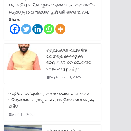
ଲୋକପ୍ରିୟ ଗାୟିକା ଯୁଗଳ ଅନ୍ତରା ନନ୍ଦୀ ଏବଂ ଅଙ୍କିତା
ନନ୍ଦୀଙ୍କୁ ନେଇ “କେୟାର୍ ୱାହାଁ ଜହାଁ ଡାବର ଆମଲା,
Share
ମୁଖ୍ୟମନ୍ତ୍ରୀ ନାୟାବ ସିଂହ
ସଇନୀଙ୍କ ନେତୃତ୍ୱରେ
ହରିୟାଣାରେ ଜନ କୈନ୍ଦ୍ରୀକ
ସଂସ୍କାର ତ୍ୱରାନ୍ୱିତ
September 3, 2025
ଅଗ୍ନିଶମ କର୍ମଚାରୀଙ୍କୁ ସମ୍ମାନ ଜଣାଇ ଟାଟା ଷ୍ଟିଲ
କଳିଙ୍ଗନଗର ପକ୍ଷରୁ ଜାତୀୟ ଅଗ୍ନିଶମ ସେବା ସପ୍ତାହ
ପାଳିତ
April 15, 2025