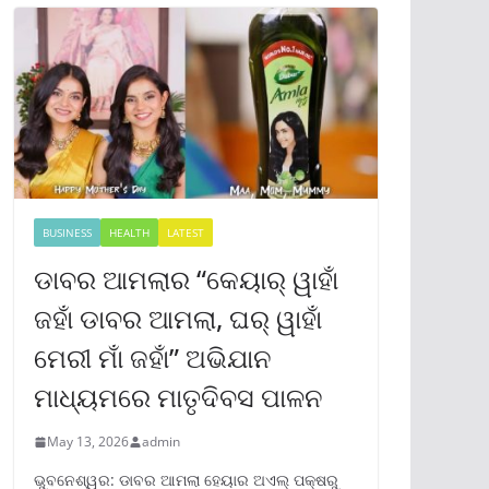
BUSINESS
HEALTH
LATEST
ଡାବର ଆମଲାର “କେୟାର୍ ୱାହାଁ
ଜହାଁ ଡାବର ଆମଲା, ଘର୍ ୱାହାଁ
ମେରୀ ମାଁ ଜହାଁ” ଅଭିଯାନ
ମାଧ୍ୟମରେ ମାତୃଦିବସ ପାଳନ
May 13, 2026
admin
ଭୁବନେଶ୍ୱର: ଡାବର ଆମଲା ହେୟାର ଅଏଲ୍ ପକ୍ଷରୁ