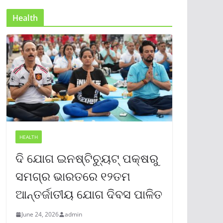
Health
HEALTH
ଦି ଯୋଗ ଇନଷ୍ଟିଚ୍ୟୁଟ୍ ପକ୍ଷରୁ
ସମଗ୍ର ଭାରତରେ ୧୨ତମ
ଆନ୍ତର୍ଜାତୀୟ ଯୋଗ ଦିବସ ପାଳିତ
June 24, 2026
admin