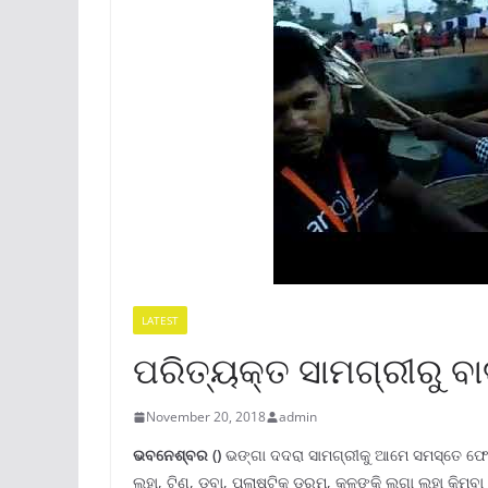
LATEST
ପରିତ୍ୟକ୍ତ ସାମଗ୍ରୀରୁ 
November 20, 2018
admin
ଭବନେଶ୍ବର ()
ଭଙ୍ଗା ଦଦରା ସାମଗ୍ରୀକୁ ଆମେ ସମସ୍ତେ ଫୋପାଡ
ଲୁହା, ଟିଣ, ଡବା, ପ୍ଲାଷ୍ଟିକ ଡ୍ରମ, କଳଙ୍କି ଲଗା ଲୁହା କିମ