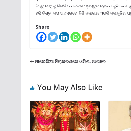
କିନ୍ତୁ ସେଥିରୁ କିଭଳି ଉପକରଣ ପ୍ରସ୍ତୁତ ହୋଇପାରୁଛି ଦେଖନ୍ତୁ
ହକି ବିଶ୍ବ କପ ଅବସରରେ କିଛି କଳାକାର ଏଭଳି କଳାକୃତିର ପ୍ର
Share
ମାଲେରିଆ ନିରାକରଣରେ ଓଡିଶା ଆଗରେ
You May Also Like