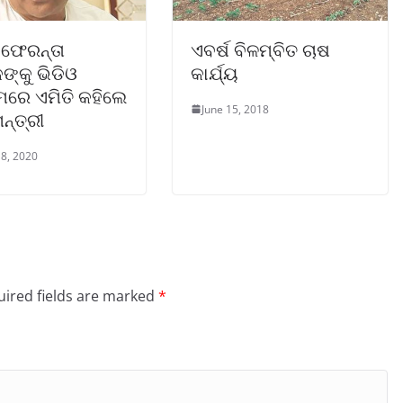
 ଫେରନ୍ତା
ଏବର୍ଷ ବିଳମ୍ବିତ ଚାଷ
ଙ୍କୁ ଭିଡିଓ
କାର୍ଯ୍ୟ
ମରେ ଏମିତି କହିଲେ
June 15, 2018
ନ୍ତ୍ରୀ
8, 2020
ired fields are marked
*