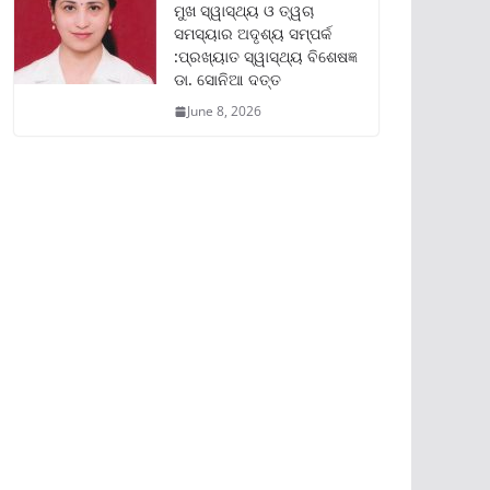
ମୁଖ ସ୍ୱାସ୍ଥ୍ୟ ଓ ତ୍ୱଚା
ସମସ୍ୟାର ଅଦୃଶ୍ୟ ସମ୍ପର୍କ
:ପ୍ରଖ୍ୟାତ ସ୍ୱାସ୍ଥ୍ୟ ବିଶେଷଜ୍ଞ
ଡା. ସୋନିଆ ଦତ୍ତ
June 8, 2026