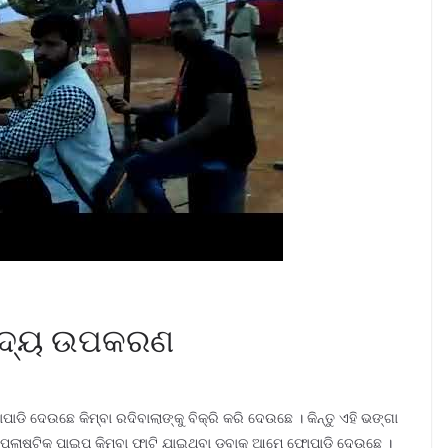
ବାଦ୍ୟ ଉପକରଣ
ି ଦେଉଛେ କିମ୍ବା ରଦିବାଲାଙ୍କୁ ବିକ୍ରି କରି ଦେଉଛେ । କିନ୍ତୁ ଏହି ଭଙ୍ଗା
୍ବା ପ୍ଲାଷ୍ଟିକ ପାଇପ କିମ୍ବା ଫାଟି ଯାଇଥିବା ଡବାକୁ ଆମେ ଫୋପାଡି ଦେଉଛେ ।