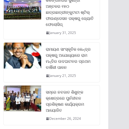
କଳିଙ୍ଗନଗର ସୁକିନ୍ଦା
ଅଞ୍ଚଳର ୧୫୦
ଛାତ୍ରଛାତ୍ରୀଙ୍କୁଟାଟା ଷ୍ଟିଲ୍
ଫାଉଣ୍ଡେସନ ପକ୍ଷରୁ ଜ୍ୟୋତି
ଫେଲୋସିପ୍‌
January 31, 2025
ରାମାୟଣ ସାଂସ୍କୃତିକ କେନ୍ଦ୍ର
ପକ୍ଷରୁ ଅଯୋଧ୍ୟାରେ ରାମ
ମନ୍ଦିର ଉଦଘାଟନର ପ୍ରଥମ
ବାର୍ଷିକୀ ପାଳନ
January 21, 2025
ସମ୍‌ରେ ନବଜାତ ଶିଶୁଙ୍କ
କ୍ଷେତ୍ରରେ ପୁର୍ନଜୀବନ
ପ୍ରଶିକ୍ଷଣ କାର୍ଯ୍ୟକ୍ରମ
ଆୟୋଜିତ
December 26, 2024