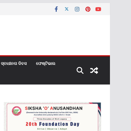
ସ୍ବାଧୀନତା ଦିବସ
ଫେଷ୍ଟିଭାଲ