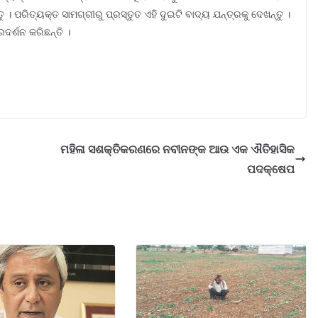
 । ପରିତ୍ୟକ୍ତ ସାମଗ୍ରୀରୁ ପ୍ରସ୍ତୁତ ଏହି ଦୁଇଟି ବାଦ୍ୟ ଯନ୍ତ୍ରକୁ ଦେଖନ୍ତୁ ।
ଦର୍ଶନ କରିଛନ୍ତି ।
ମହିଳା ସଶକ୍ତିକରଣରେ ନବୀନଙ୍କ ଆଉ ଏକ ଐତିହାସିକ
ପଦକ୍ଷେପ