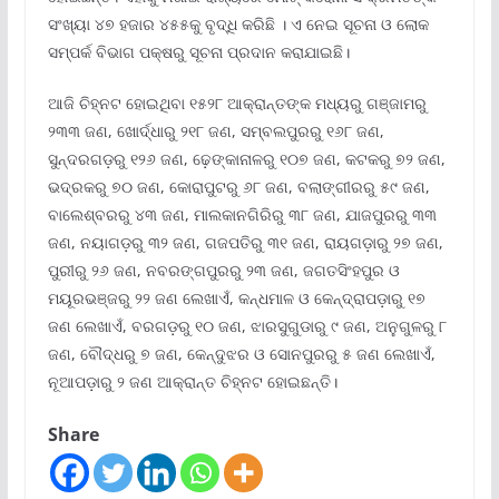
ସଂଖ୍ୟା ୪୭ ହଜାର ୪୫୫କୁ ବୃଦ୍ଧି କରିଛି । ଏ ନେଇ ସୂଚନା ଓ ଲୋକ
ସମ୍ପର୍କ ବିଭାଗ ପକ୍ଷରୁ ସୂଚନା ପ୍ରଦାନ କରାଯାଇଛି।
ଆଜି ଚିହ୍ନଟ ହୋଇଥିବା ୧୫୨୮ ଆକ୍ରାନ୍ତଙ୍କ ମଧ୍ୟରୁ ଗଞ୍ଜାମରୁ
୨୩୩ ଜଣ, ଖୋର୍ଦ୍ଧାରୁ ୨୧୮ ଜଣ, ସମ୍ବଲପୁରରୁ ୧୬୮ ଜଣ,
ସୁନ୍ଦରଗଡ଼ରୁ ୧୨୬ ଜଣ, ଢ଼େଙ୍କାନାଳରୁ ୧୦୭ ଜଣ, କଟକରୁ ୭୨ ଜଣ,
ଭଦ୍ରକରୁ ୭୦ ଜଣ, କୋରାପୁଟରୁ ୬୮ ଜଣ, ବଲାଙ୍ଗୀରରୁ ୫୯ ଜଣ,
ବାଲେଶ୍ବରରୁ ୪୩ ଜଣ, ମାଲକାନଗିରିରୁ ୩୮ ଜଣ, ଯାଜପୁରରୁ ୩୩
ଜଣ, ନୟାଗଡ଼ରୁ ୩୨ ଜଣ, ଗଜପତିରୁ ୩୧ ଜଣ, ରାୟଗଡ଼ାରୁ ୨୭ ଜଣ,
ପୁରୀରୁ ୨୬ ଜଣ, ନବରଙ୍ଗପୁରରୁ ୨୩ ଜଣ, ଜଗତସିଂହପୁର ଓ
ମୟୂରଭଞ୍ଜରୁ ୨୨ ଜଣ ଲେଖାଏଁ, କନ୍ଧମାଳ ଓ କେନ୍ଦ୍ରାପଡ଼ାରୁ ୧୭
ଜଣ ଲେଖାଏଁ, ବରଗଡ଼ରୁ ୧୦ ଜଣ, ଝାରସୁଗୁଡାରୁ ୯ ଜଣ, ଅନୁଗୁଳରୁ ୮
ଜଣ, ବୌଦ୍ଧରୁ ୭ ଜଣ, କେନ୍ଦୁଝର ଓ ସୋନପୁରରୁ ୫ ଜଣ ଲେଖାଏଁ,
ନୂଆପଡ଼ାରୁ ୨ ଜଣ ଆକ୍ରାନ୍ତ ଚିହ୍ନଟ ହୋଇଛନ୍ତି।
Share