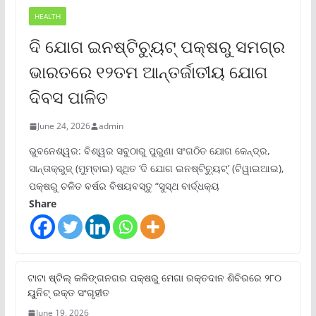
HEALTH
ଦି ଯୋଗ ଇନଷ୍ଟିଚ୍ୟୁଟ୍ ପକ୍ଷରୁ ସମଗ୍ର
ଭାରତରେ ୧୨ତମ ଆନ୍ତର୍ଜାତୀୟ ଯୋଗ
ଦିବସ ପାଳିତ
June 24, 2026
admin
ଭୁବନେଶ୍ୱର: ବିଶ୍ୱର ସବୁଠାରୁ ପୁରୁଣା ସଂଗଠିତ ଯୋଗ କେନ୍ଦ୍ର,
ସାନ୍ତାକ୍ରୁଜ୍ (ମୁମ୍ବାଇ) ସ୍ଥିତ ‘ଦି ଯୋଗ ଇନଷ୍ଟିଚ୍ୟୁଟ୍‌’ (ଟିୱାଇଆଇ),
ପକ୍ଷରୁ ଚଳିତ ବର୍ଷର ବିଷୟବସ୍ତୁ “ସୁସ୍ଥ ବାର୍ଦ୍ଧକ୍ୟ
Share
ଟାଟା ଷ୍ଟିଲ୍‌ କଳିଙ୍ଗନଗର ପକ୍ଷରୁ ମେଗା ରକ୍ତଦାନ ଶିବିରରେ ୨୮୦
ୟୁନିଟ୍‌ ରକ୍ତ ସଂଗୃହୀତ
June 19, 2026