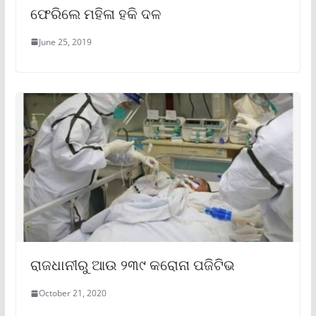
ଫେରିଲେ ମହିଳା ହକି ଦଳ
June 25, 2019
ରାଜଧାନୀରୁ ଆଉ ୨୩୯ କରୋନା ପଜିଟିଭ
October 21, 2020