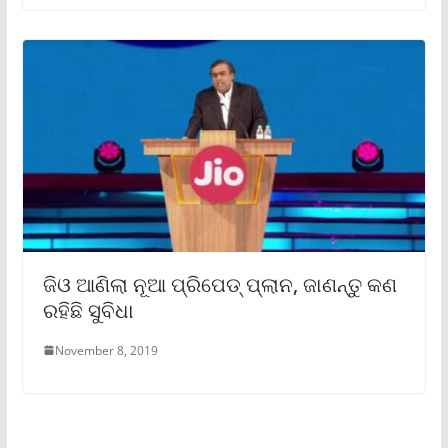
ଜିଓ ଆଣିଲା ନୂଆ ପ୍ରିପେଡ୍ ପ୍ଲାନ, ଜାଣନ୍ତୁ କଣ
ରହିଛି ସୁବିଧା
November 8, 2019