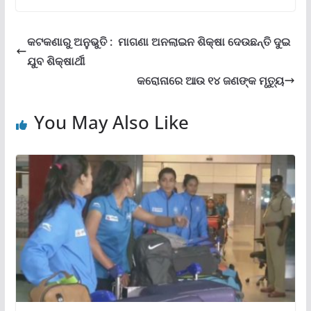
କଟକଣାରୁ ଅନୁଭୁତି : ମାଗଣା ଅନଲାଇନ ଶିକ୍ଷା ଦେଉଛନ୍ତି ଦୁଇ
ଯୁବ ଶିକ୍ଷାର୍ଥୀ
କରୋନାରେ ଆଉ ୧୪ ଜଣଙ୍କ ମୃତ୍ୟୁ
You May Also Like