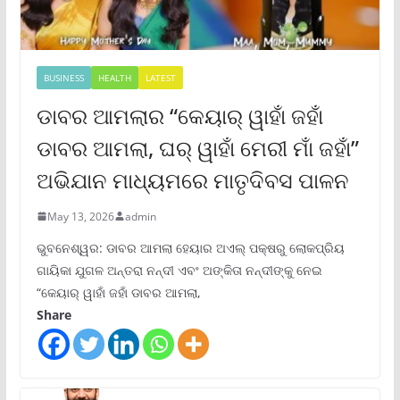
BUSINESS
HEALTH
LATEST
ଡାବର ଆମଲାର “କେୟାର୍ ୱାହାଁ ଜହାଁ
ଡାବର ଆମଲା, ଘର୍ ୱାହାଁ ମେରୀ ମାଁ ଜହାଁ”
ଅଭିଯାନ ମାଧ୍ୟମରେ ମାତୃଦିବସ ପାଳନ
May 13, 2026
admin
ଭୁବନେଶ୍ୱର: ଡାବର ଆମଲା ହେୟାର ଅଏଲ୍ ପକ୍ଷରୁ ଲୋକପ୍ରିୟ
ଗାୟିକା ଯୁଗଳ ଅନ୍ତରା ନନ୍ଦୀ ଏବଂ ଅଙ୍କିତା ନନ୍ଦୀଙ୍କୁ ନେଇ
“କେୟାର୍ ୱାହାଁ ଜହାଁ ଡାବର ଆମଲା,
Share