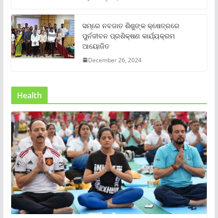
ସମ୍‌ରେ ନବଜାତ ଶିଶୁଙ୍କ କ୍ଷେତ୍ରରେ
ପୁର୍ନଜୀବନ ପ୍ରଶିକ୍ଷଣ କାର୍ଯ୍ୟକ୍ରମ
ଆୟୋଜିତ
December 26, 2024
Health