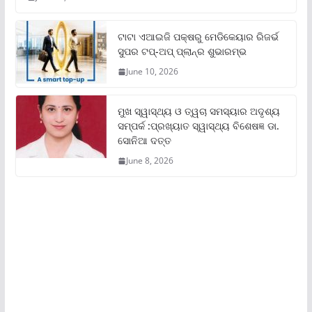
ଟାଟା ଏଆଇଜି ପକ୍ଷରୁ ମେଡିକେୟାର ରିଜର୍ଭ
ସୁପର ଟପ୍‌-ଅପ୍ ପ୍ଲାନ୍‌ର ଶୁଭାରମ୍ଭ
June 10, 2026
ମୁଖ ସ୍ୱାସ୍ଥ୍ୟ ଓ ତ୍ୱଚା ସମସ୍ୟାର ଅଦୃଶ୍ୟ
ସମ୍ପର୍କ :ପ୍ରଖ୍ୟାତ ସ୍ୱାସ୍ଥ୍ୟ ବିଶେଷଜ୍ଞ ଡା.
ସୋନିଆ ଦତ୍ତ
June 8, 2026