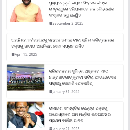
ମୁଖ୍ୟମନ୍ତ୍ରୀ ନାୟାବ ସିଂହ ସଇନୀଙ୍କ
ନେତୃତ୍ୱରେ ହରିୟାଣାରେ ଜନ କୈନ୍ଦ୍ରୀକ
ସଂସ୍କାର ତ୍ୱରାନ୍ୱିତ
September 3, 2025
ଅଗ୍ନିଶମ କର୍ମଚାରୀଙ୍କୁ ସମ୍ମାନ ଜଣାଇ ଟାଟା ଷ୍ଟିଲ କଳିଙ୍ଗନଗର
ପକ୍ଷରୁ ଜାତୀୟ ଅଗ୍ନିଶମ ସେବା ସପ୍ତାହ ପାଳିତ
April 15, 2025
କଳିଙ୍ଗନଗର ସୁକିନ୍ଦା ଅଞ୍ଚଳର ୧୫୦
ଛାତ୍ରଛାତ୍ରୀଙ୍କୁଟାଟା ଷ୍ଟିଲ୍ ଫାଉଣ୍ଡେସନ
ପକ୍ଷରୁ ଜ୍ୟୋତି ଫେଲୋସିପ୍‌
January 31, 2025
ରାମାୟଣ ସାଂସ୍କୃତିକ କେନ୍ଦ୍ର ପକ୍ଷରୁ
ଅଯୋଧ୍ୟାରେ ରାମ ମନ୍ଦିର ଉଦଘାଟନର
ପ୍ରଥମ ବାର୍ଷିକୀ ପାଳନ
January 21, 2025