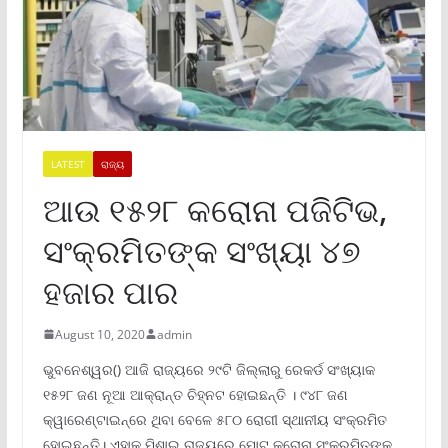
LATEST
ରାଜ୍ୟ
ଆଉ ୧୫୨୮ କରୋନା ପଜିଟିଭ,
ସଂକ୍ରମିତଙ୍କ ସଂଖ୍ୟା ୪୭
ହଜାର ପାର
August 10, 2020
admin
ଭୁବନେଶ୍ୱର() ଆଜି ରାଜ୍ୟରେ ୨୯ଟି ଜିଲ୍ଲାରୁ ରେକର୍ଡ ସଂଖ୍ୟାକ
୧୫୨୮ ଜଣ ନୂଆ ଆକ୍ରାନ୍ତ ଚିହ୍ନଟ ହୋଇଛନ୍ତି । ୯୪୮ ଜଣ
କ୍ୱାରେଣ୍ଟାଇନ୍‌ରେ ଥିବା ବେଳେ ୫୮୦ ରୋଗୀ ସ୍ଥାନୀୟ ସଂକ୍ରମିତ
ହୋଇଛନ୍ତି। ଏହାକୁ ମିଶାଇ ରାଜ୍ୟରେ ମୋଟ୍ କରୋନା ସଂକ୍ରମିତଙ୍କ