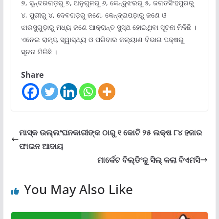
୭, ସୁନ୍ଦରଗଡ଼ରୁ ୭, ଅନୁଗୁଳରୁ ୬, କେନ୍ଦୁଝରରୁ ୫, ଜଗତସିଂହପୁରରୁ
୪, ପୁରୀରୁ ୪, ଦେବଗଡ଼ରୁ ଜଣେ, କେନ୍ଦ୍ରାପଡ଼ାରୁ ଜଣେ ଓ
ଝାରସୁଗୁଡ଼ାରୁ ମଧ୍ୟ ଜଣେ ଆକ୍ରାନ୍ତ ସୁସ୍ଥ ହୋଇଥିବା ସୂଚନା ମିଳିଛି ।
ଏନେଇ ରାଜ୍ୟ ସ୍ୱାସ୍ଥ୍ୟ ଓ ପରିବାର କଲ୍ୟାଣ ବିଭାଗ ପକ୍ଷରୁ
ସୂଚନା ମିଳିଛି ।
Share
ମାସ୍କ ଉଲ୍ଲଂଘନକାରୀଙ୍କ ଠାରୁ ୧ କୋଟି ୨୫ ଲକ୍ଷ ୮୪ ହଜାର
ଫାଇନ ଆଦାୟ
ମାର୍କେଟ ବିଲ୍ଡିଂକୁ ସିଲ୍ କଲା ବିଏମସି
You May Also Like