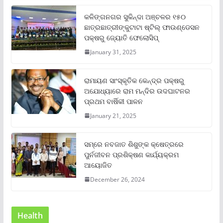
କଳିଙ୍ଗନଗର ସୁକିନ୍ଦା ଅଞ୍ଚଳର ୧୫୦
ଛାତ୍ରଛାତ୍ରୀଙ୍କୁଟାଟା ଷ୍ଟିଲ୍ ଫାଉଣ୍ଡେସନ
ପକ୍ଷରୁ ଜ୍ୟୋତି ଫେଲୋସିପ୍‌
January 31, 2025
ରାମାୟଣ ସାଂସ୍କୃତିକ କେନ୍ଦ୍ର ପକ୍ଷରୁ
ଅଯୋଧ୍ୟାରେ ରାମ ମନ୍ଦିର ଉଦଘାଟନର
ପ୍ରଥମ ବାର୍ଷିକୀ ପାଳନ
January 21, 2025
ସମ୍‌ରେ ନବଜାତ ଶିଶୁଙ୍କ କ୍ଷେତ୍ରରେ
ପୁର୍ନଜୀବନ ପ୍ରଶିକ୍ଷଣ କାର୍ଯ୍ୟକ୍ରମ
ଆୟୋଜିତ
December 26, 2024
Health