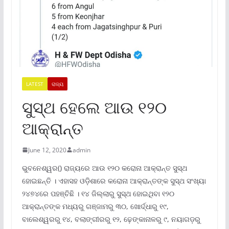
LATEST
ରାଜ୍ୟ
ସୁସ୍ଥ ହେଲେ ଆଉ ୧୨୦
ଆକ୍ରାନ୍ତ
June 12, 2020
admin
ଭୁବନେଶ୍ୱର() ରାଜ୍ୟରେ ଆଉ ୧୨୦ କରୋନା ଆକ୍ରାନ୍ତ ସୁସ୍ଥ
ହୋଇଛନ୍ତି । ଏହାସହ ଓଡ଼ିଶାରେ କରୋନା ଆକ୍ରାନ୍ତଙ୍କ ସୁସ୍ଥ ସଂଖ୍ୟା
୨୪୭୪ରେ ପହଞ୍ଚିଛି । ୧୪ ଜିଲ୍ଲାରୁ ସୁସ୍ଥ ହୋଇଥିବା ୧୨୦
ଆକ୍ରାନ୍ତଙ୍କ ମଧ୍ୟରୁ ଗଞ୍ଜାମରୁ ୩୦, ଖୋର୍ଦ୍ଧାରୁ ୧୯,
ବାଲେଶ୍ୱରରୁ ୧୪, ବଲାଙ୍ଗୀରରୁ ୧୨, ଢ଼େଙ୍କାନାଳରୁ ୯, ନୟାଗଡ଼ରୁ