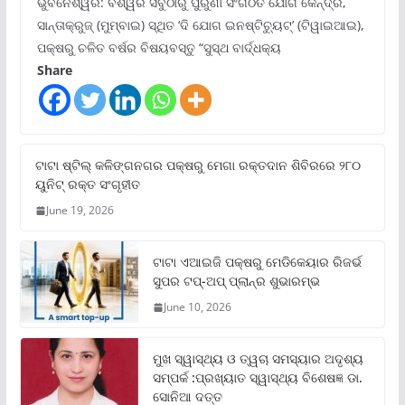
ଭୁବନେଶ୍ୱର: ବିଶ୍ୱର ସବୁଠାରୁ ପୁରୁଣା ସଂଗଠିତ ଯୋଗ କେନ୍ଦ୍ର,
ସାନ୍ତାକ୍ରୁଜ୍ (ମୁମ୍ବାଇ) ସ୍ଥିତ ‘ଦି ଯୋଗ ଇନଷ୍ଟିଚ୍ୟୁଟ୍‌’ (ଟିୱାଇଆଇ),
ପକ୍ଷରୁ ଚଳିତ ବର୍ଷର ବିଷୟବସ୍ତୁ “ସୁସ୍ଥ ବାର୍ଦ୍ଧକ୍ୟ
Share
ଟାଟା ଷ୍ଟିଲ୍‌ କଳିଙ୍ଗନଗର ପକ୍ଷରୁ ମେଗା ରକ୍ତଦାନ ଶିବିରରେ ୨୮୦
ୟୁନିଟ୍‌ ରକ୍ତ ସଂଗୃହୀତ
June 19, 2026
ଟାଟା ଏଆଇଜି ପକ୍ଷରୁ ମେଡିକେୟାର ରିଜର୍ଭ
ସୁପର ଟପ୍‌-ଅପ୍ ପ୍ଲାନ୍‌ର ଶୁଭାରମ୍ଭ
June 10, 2026
ମୁଖ ସ୍ୱାସ୍ଥ୍ୟ ଓ ତ୍ୱଚା ସମସ୍ୟାର ଅଦୃଶ୍ୟ
ସମ୍ପର୍କ :ପ୍ରଖ୍ୟାତ ସ୍ୱାସ୍ଥ୍ୟ ବିଶେଷଜ୍ଞ ଡା.
ସୋନିଆ ଦତ୍ତ