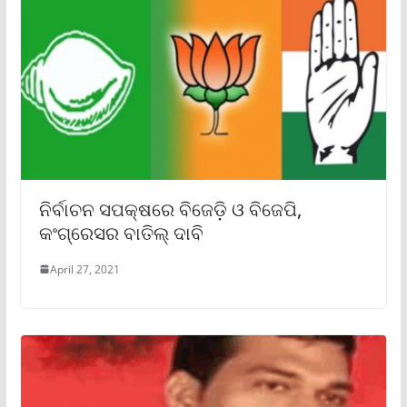
ନିର୍ବାଚନ ସପକ୍ଷରେ ବିଜେଡ଼ି ଓ ବିଜେପି,
କଂଗ୍ରେସର ବାତିଲ୍ ଦାବି
April 27, 2021