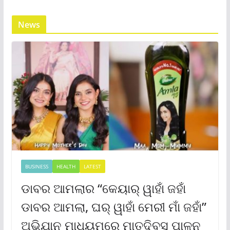
News
BUSINESS
HEALTH
LATEST
ଡାବର ଆମଲାର “କେୟାର୍ ୱାହାଁ ଜହାଁ
ଡାବର ଆମଲା, ଘର୍ ୱାହାଁ ମେରୀ ମାଁ ଜହାଁ”
ଅଭିଯାନ ମାଧ୍ୟମରେ ମାତୃଦିବସ ପାଳନ