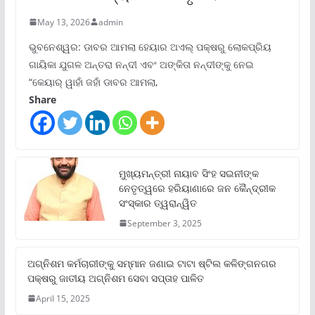
May 13, 2026
admin
ଭୁବନେଶ୍ୱର: ଡାବର ଆମଲା ହେୟାର ଅଏଲ୍ ପକ୍ଷରୁ ଲୋକପ୍ରିୟ
ଗାୟିକା ଯୁଗଳ ଅନ୍ତରା ନନ୍ଦୀ ଏବଂ ଅଙ୍କିତା ନନ୍ଦୀଙ୍କୁ ନେଇ
“କେୟାର୍ ୱାହାଁ ଜହାଁ ଡାବର ଆମଲା,
Share
ମୁଖ୍ୟମନ୍ତ୍ରୀ ନାୟାବ ସିଂହ ସଇନୀଙ୍କ
ନେତୃତ୍ୱରେ ହରିୟାଣାରେ ଜନ କୈନ୍ଦ୍ରୀକ
ସଂସ୍କାର ତ୍ୱରାନ୍ୱିତ
September 3, 2025
ଅଗ୍ନିଶମ କର୍ମଚାରୀଙ୍କୁ ସମ୍ମାନ ଜଣାଇ ଟାଟା ଷ୍ଟିଲ କଳିଙ୍ଗନଗର
ପକ୍ଷରୁ ଜାତୀୟ ଅଗ୍ନିଶମ ସେବା ସପ୍ତାହ ପାଳିତ
April 15, 2025