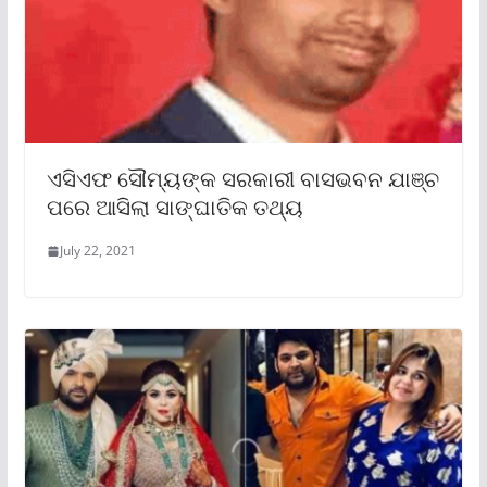
ଏସିଏଫ ସୌମ୍ୟଙ୍କ ସରକାରୀ ବାସଭବନ ଯାଞ୍ଚ
ପରେ ଆସିଲା ସାଙ୍ଘାତିକ ତଥ୍ୟ
July 22, 2021