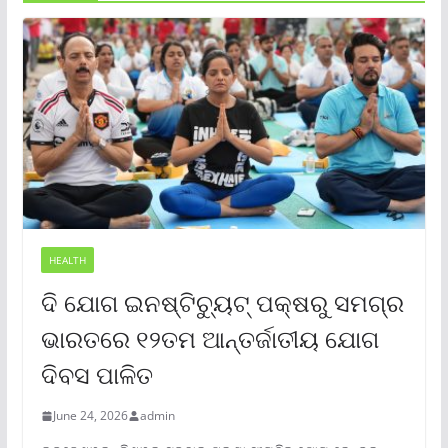
HEALTH
ଦି ଯୋଗ ଇନଷ୍ଟିଚ୍ୟୁଟ୍ ପକ୍ଷରୁ ସମଗ୍ର
ଭାରତରେ ୧୨ତମ ଆନ୍ତର୍ଜାତୀୟ ଯୋଗ
ଦିବସ ପାଳିତ
June 24, 2026
admin