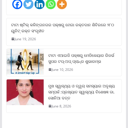
ଟାଟା ଷ୍ଟିଲ୍‌ କଳିଙ୍ଗନଗର ପକ୍ଷରୁ ମେଗା ରକ୍ତଦାନ ଶିବିରରେ ୨୮୦
ୟୁନିଟ୍‌ ରକ୍ତ ସଂଗୃହୀତ
June 19, 2026
ଟାଟା ଏଆଇଜି ପକ୍ଷରୁ ମେଡିକେୟାର ରିଜର୍ଭ
ସୁପର ଟପ୍‌-ଅପ୍ ପ୍ଲାନ୍‌ର ଶୁଭାରମ୍ଭ
June 10, 2026
ମୁଖ ସ୍ୱାସ୍ଥ୍ୟ ଓ ତ୍ୱଚା ସମସ୍ୟାର ଅଦୃଶ୍ୟ
ସମ୍ପର୍କ :ପ୍ରଖ୍ୟାତ ସ୍ୱାସ୍ଥ୍ୟ ବିଶେଷଜ୍ଞ ଡା.
ସୋନିଆ ଦତ୍ତ
June 8, 2026