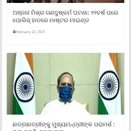
ଅଞ୍ଜନା ମିଶ୍ର ଗଣଦୁଷ୍କର୍ମ ଘଟଣା: ୨୨ବର୍ଷ ପରେ
ପୋଲିସ୍ ହାତରେ ମାଷ୍ଟର ମାଇଣ୍ଡ
February 22, 2021
ଛାତ୍ରଛାତ୍ରୀଙ୍କୁ ମୁଖ୍ୟମନ୍ତ୍ରୀଙ୍କ ପରାମର୍ଶ :