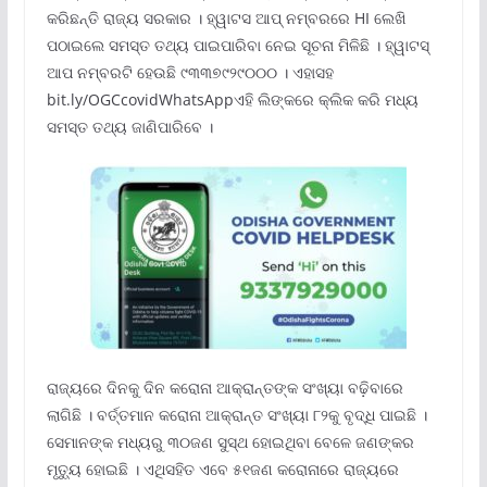
କରିଛନ୍ତି ରାଜ୍ୟ ସରକାର । ହ୍ୱାଟସ ଆପ୍ ନମ୍ବରରେ HI ଲେଖି
ପଠାଇଲେ ସମସ୍ତ ତଥ୍ୟ ପାଇପାରିବା ନେଇ ସୂଚନା ମିଳିଛି । ହ୍ୱାଟସ୍
ଆପ ନମ୍ବରଟି ହେଉଛି ୯୩୩୭୯୨୯୦୦୦ । ଏହାସହ
bit.ly/OGCcovidWhatsAppଏହି ଲିଙ୍କରେ କ୍ଲିକ କରି ମଧ୍ୟ
ସମସ୍ତ ତଥ୍ୟ ଜାଣିପାରିବେ ।
ରାଜ୍ୟରେ ଦିନକୁ ଦିନ କରୋନା ଆକ୍ରାନ୍ତଙ୍କ ସଂଖ୍ୟା ବଢ଼ିବାରେ
ଲାଗିଛି । ବର୍ତ୍ତମାନ କରୋନା ଆକ୍ରାନ୍ତ ସଂଖ୍ୟା ୮୨କୁ ବୃଦ୍ଧି ପାଇଛି ।
ସେମାନଙ୍କ ମଧ୍ୟରୁ ୩୦ଜଣ ସୁସ୍ଥ ହୋଇଥିବା ବେଳେ ଜଣଙ୍କର
ମୃତ୍ୟୁ ହୋଇଛି । ଏଥିସହିତ ଏବେ ୫୧ଜଣ କରୋନାରେ ରାଜ୍ୟରେ