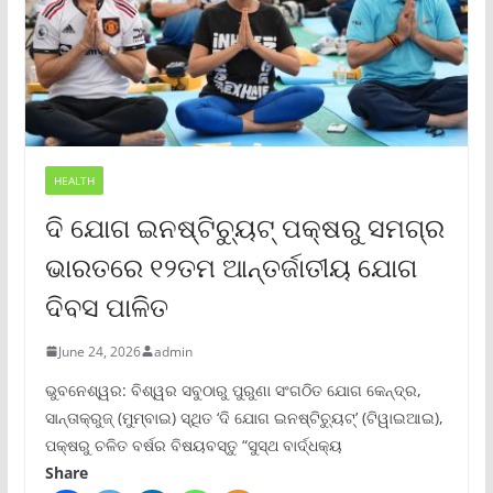
HEALTH
ଦି ଯୋଗ ଇନଷ୍ଟିଚ୍ୟୁଟ୍ ପକ୍ଷରୁ ସମଗ୍ର
ଭାରତରେ ୧୨ତମ ଆନ୍ତର୍ଜାତୀୟ ଯୋଗ
ଦିବସ ପାଳିତ
June 24, 2026
admin
ଭୁବନେଶ୍ୱର: ବିଶ୍ୱର ସବୁଠାରୁ ପୁରୁଣା ସଂଗଠିତ ଯୋଗ କେନ୍ଦ୍ର,
ସାନ୍ତାକ୍ରୁଜ୍ (ମୁମ୍ବାଇ) ସ୍ଥିତ ‘ଦି ଯୋଗ ଇନଷ୍ଟିଚ୍ୟୁଟ୍‌’ (ଟିୱାଇଆଇ),
ପକ୍ଷରୁ ଚଳିତ ବର୍ଷର ବିଷୟବସ୍ତୁ “ସୁସ୍ଥ ବାର୍ଦ୍ଧକ୍ୟ
Share