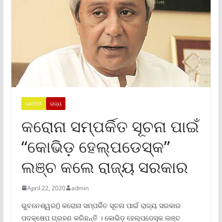
LATEST
ରାଜ୍ୟ
କରୋନା ସମ୍ପର୍କିତ ସୂଚନା ପାଇଁ
“କୋଭିଡ଼ ହେଲ୍ପଡେସ୍କ”
ଲଞ୍ଚ କଲେ ରାଜ୍ୟ ସରକାର
April 22, 2020
admin
ଭୁବନେଶ୍ୱର() କରୋନା ସମ୍ପର୍କିତ ସୂଚନା ପାଇଁ ରାଜ୍ୟ ସରକାର
ପଦକ୍ଷେପ ଗ୍ରହଣ କରିଛନ୍ତି । କୋଭିଡ଼ ହେଲ୍ପଡେସ୍କ ଲଞ୍ଚ