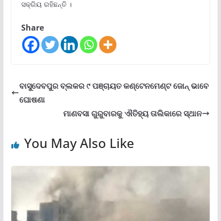
ସକ୍ରିୟ ରହିଛନ୍ତି ।
Share
ବାସୁଦେବପୁର ବ୍ଲକର ୯ ପଞ୍ଚାୟତ କଣ୍ଟେନମେଣ୍ଟ ଜୋନ୍ ଭାବେ
ଘୋଷଣା
ମାଣବସା ଗୁରୁବାରକୁ ଐତିହ୍ୟ ତାଲିକାରେ ସ୍ଥାନ
You May Also Like