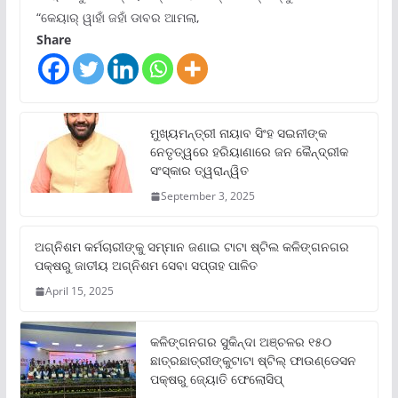
“କେୟାର୍ ୱାହାଁ ଜହାଁ ଡାବର ଆମଲା,
Share
ମୁଖ୍ୟମନ୍ତ୍ରୀ ନାୟାବ ସିଂହ ସଇନୀଙ୍କ
ନେତୃତ୍ୱରେ ହରିୟାଣାରେ ଜନ କୈନ୍ଦ୍ରୀକ
ସଂସ୍କାର ତ୍ୱରାନ୍ୱିତ
September 3, 2025
ଅଗ୍ନିଶମ କର୍ମଚାରୀଙ୍କୁ ସମ୍ମାନ ଜଣାଇ ଟାଟା ଷ୍ଟିଲ କଳିଙ୍ଗନଗର
ପକ୍ଷରୁ ଜାତୀୟ ଅଗ୍ନିଶମ ସେବା ସପ୍ତାହ ପାଳିତ
April 15, 2025
କଳିଙ୍ଗନଗର ସୁକିନ୍ଦା ଅଞ୍ଚଳର ୧୫୦
ଛାତ୍ରଛାତ୍ରୀଙ୍କୁଟାଟା ଷ୍ଟିଲ୍ ଫାଉଣ୍ଡେସନ
ପକ୍ଷରୁ ଜ୍ୟୋତି ଫେଲୋସିପ୍‌