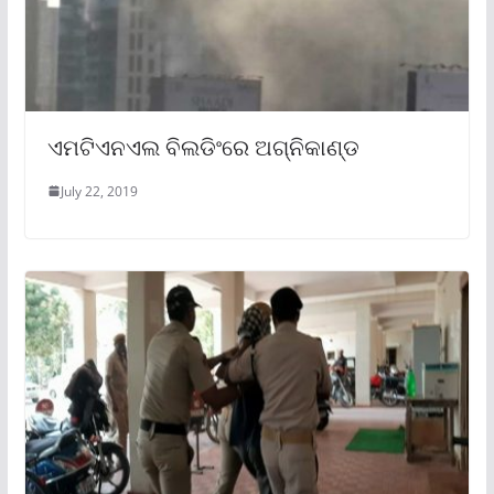
ଏମଟିଏନଏଲ ବିଲଡିଂରେ ଅଗ୍ନିକାଣ୍ଡ
July 22, 2019