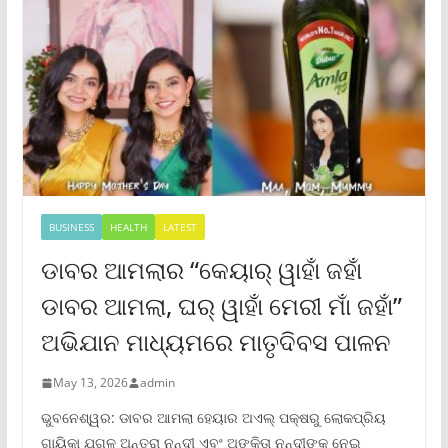
BUSINESS
HEALTH
LATEST
ଡାବର ଆମଲାର “କେୟାର୍ ୱାହାଁ ଜହାଁ
ଡାବର ଆମଲା, ଘର୍ ୱାହାଁ ମେରୀ ମାଁ ଜହାଁ”
ଅଭିଯାନ ମାଧ୍ୟମରେ ମାତୃଦିବସ ପାଳନ
May 13, 2026
admin
ଭୁବନେଶ୍ୱର: ଡାବର ଆମଲା ହେୟାର ଅଏଲ୍ ପକ୍ଷରୁ ଲୋକପ୍ରିୟ
ଗାୟିକା ଯୁଗଳ ଅନ୍ତରା ନନ୍ଦୀ ଏବଂ ଅଙ୍କିତା ନନ୍ଦୀଙ୍କୁ ନେଇ