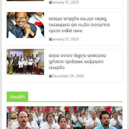
January 31, 2025
ରାମାୟଣ ସାଂସ୍କୃତିକ କେନ୍ଦ୍ର ପକ୍ଷରୁ
ଅଯୋଧ୍ୟାରେ ରାମ ମନ୍ଦିର ଉଦଘାଟନର
ପ୍ରଥମ ବାର୍ଷିକୀ ପାଳନ
January 21, 2025
ସମ୍‌ରେ ନବଜାତ ଶିଶୁଙ୍କ କ୍ଷେତ୍ରରେ
ପୁର୍ନଜୀବନ ପ୍ରଶିକ୍ଷଣ କାର୍ଯ୍ୟକ୍ରମ
ଆୟୋଜିତ
December 26, 2024
Health