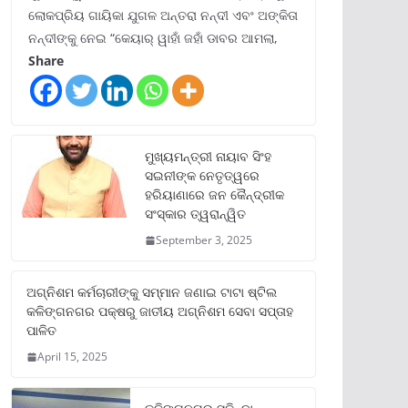
ଲୋକପ୍ରିୟ ଗାୟିକା ଯୁଗଳ ଅନ୍ତରା ନନ୍ଦୀ ଏବଂ ଅଙ୍କିତା
ନନ୍ଦୀଙ୍କୁ ନେଇ “କେୟାର୍ ୱାହାଁ ଜହାଁ ଡାବର ଆମଲା,
Share
ମୁଖ୍ୟମନ୍ତ୍ରୀ ନାୟାବ ସିଂହ
ସଇନୀଙ୍କ ନେତୃତ୍ୱରେ
ହରିୟାଣାରେ ଜନ କୈନ୍ଦ୍ରୀକ
ସଂସ୍କାର ତ୍ୱରାନ୍ୱିତ
September 3, 2025
ଅଗ୍ନିଶମ କର୍ମଚାରୀଙ୍କୁ ସମ୍ମାନ ଜଣାଇ ଟାଟା ଷ୍ଟିଲ
କଳିଙ୍ଗନଗର ପକ୍ଷରୁ ଜାତୀୟ ଅଗ୍ନିଶମ ସେବା ସପ୍ତାହ
ପାଳିତ
April 15, 2025