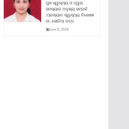
ମୁଖ ସ୍ୱାସ୍ଥ୍ୟ ଓ ତ୍ୱଚା
ସମସ୍ୟାର ଅଦୃଶ୍ୟ ସମ୍ପର୍କ
:ପ୍ରଖ୍ୟାତ ସ୍ୱାସ୍ଥ୍ୟ ବିଶେଷଜ୍ଞ
ଡା. ସୋନିଆ ଦତ୍ତ
June 8, 2026