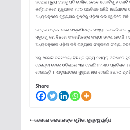
କରୋନା ମୃତ୍ୟୁ ହାରକୁ ଯଦି ଦେଖିବା ତେବେ ୪କୋଟିରୁ ୭ କୋଟି ଜ
କର୍ଣ୍ଣାଟକରେ ମୃତ୍ୟୁହାର ୧.୮୦ ପ୍ରତିଶତ ରହିଛି ।କର୍ଣ୍ଣାଟ
ଅନ୍ୟପକ୍ଷରେ ମୃତ୍ୟୁହାର ଦୃଷ୍ଟିରୁ ଓଡ଼ିଶା ଭଲ ସ୍ଥିତିରେ ଅଛି
କରୋନା ସଂକ୍ରମଣରେ ସଂକ୍ରମିତଙ୍କ ସଂଖ୍ୟା କେତେଦିନରେ ଦ
ସବୁଠାରୁ କମ ଦିନରେ ସଂକ୍ରମିତଙ୍କ ସଂଖ୍ୟା ଡବଲ ହେଉଛି । 
ଅନ୍ୟପକ୍ଷରେ ଓଡ଼ିଶା ଭଳି ରାଜ୍ୟରେ ସଂକ୍ରମଣ ସଂଖ୍ୟା ଡବଲ 
୪ରୁ ୭କୋଟି ଜନସଂଖ୍ୟା ବିଶିଷ୍ଟ ରାଜ୍ୟ ମଧ୍ୟରୁ ଓଡ଼ିଶାରେ ସୁ
ହେଉଥିବା ବେଳେ ଓଡ଼ିଶାରେ ଏହା ହେଉଛି ୭୧.୩୦ ପ୍ରତିଶତ । ଅ
ହେଉଛନ୍ତି । ଝାଡ଼ଖଣ୍ଡରେ ସୁସ୍ଥତା ହାର ହେଉଛି ୫୪.୨୦ ପ୍ର
Share
ଦେଶରେ କରଦାତାଙ୍କ ଭୂମିକା ଗୁରୁତ୍ୱପୂର୍ଣ୍ଣ