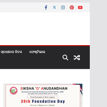
ସ୍ବାଧୀନତା ଦିବସ
ଫେଷ୍ଟିଭାଲ