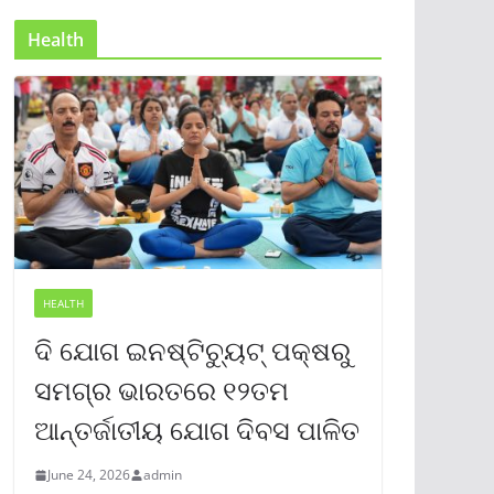
Health
HEALTH
ଦି ଯୋଗ ଇନଷ୍ଟିଚ୍ୟୁଟ୍ ପକ୍ଷରୁ
ସମଗ୍ର ଭାରତରେ ୧୨ତମ
ଆନ୍ତର୍ଜାତୀୟ ଯୋଗ ଦିବସ ପାଳିତ
June 24, 2026
admin