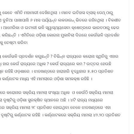
କେବେ ଏମିତି ମହାମାରୀ ଦେଖିନଥିଲା । ମାନବ ଇତିହାସ ବ୍ଲାକ୍ ଡେଥ୍ ଠାରୁ
ୁରା ଦୁନିଆ ପାଖାପାଖି ୬ ମାସ ପର୍ଯ୍ୟନ୍ତ ଲକଡାଉନ୍ ଭିତରେ ରହିନଥିଲା । ବିକଶୀତ
। ଆମେରିକା ଓ ଇଟାଲୀ ଭଳି ସ୍ୱାସ୍ଥ୍ୟସେବା କ୍ଷେତ୍ରରେ ଭାରତଠାରୁ ଢେର
୍ତି । ଏମିତିରେ ଓଡ଼ିଶା କୋରନା ମୁକାବିଲା ଦିଗରେ କେଉଁଭଳି ପ୍ରଦର୍ଶନ
ାକୁ ଚେଷ୍ଟା କରିବା
 କେଉଁଭଳି ପ୍ରଦର୍ଶନ କରୁଛନ୍ତି ? ବିଭିନ୍ନ ରାଜ୍ୟରେ କରୋନା ସ୍ଥିତିରୁ ଏହାର
୍ଧି ହାର କେଉଁ ରାଜ୍ୟରେ ଅଧିକ ? କେଉଁ ରାଜ୍ୟରେ କମ ? ଉତ୍ତର ହେଉଛି
ିମ୍ନ ରହିଛି ଓଡ଼ଶାରେ । ଝାଡଖଣ୍ଡରେ ହାରାହାରି ବୃଦ୍ଧିହାର ୫.୫୦ ପ୍ରତିଶତ
। କର୍ଣ୍ଣାଟକ ମଧ୍ୟ ଏହି ମାମଲାରେ ଓଡ଼ିଶା ସମକକ୍ଷ ରହିଛି ।
୍ୟରେ କରୋନାର ସକ୍ରିୟ ମାମଲା ସଂଖ୍ୟା ଅଧିକ ଓ କେଉଁଠି ସକ୍ରିୟ ମାମଲା
ଦୃଷ୍ଟିରୁ ଓଡ଼ିଶା ସୁରକ୍ଷିତ ସ୍ଥାନରେ ଅଛି । ୪ଟି ରାଜ୍ୟ ମଧ୍ୟରେ
ଶାରେ ସକ୍ରିୟ ମାମଲା ୨୮ ପ୍ରତିଶତ ହୋଇଥିବା ବେଳେ ଝାଡଖଣ୍ଡରେ ଏହା
ୃଷ୍ଟିରୁ କର୍ଣ୍ଣାଟକ ରହିଛି । କର୍ଣ୍ଣାଟକରେ ସକ୍ରିୟ ମାମଲା ୪୨.୨୦ ପ୍ରତିଶତ