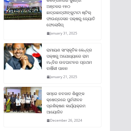
କଳିଙ୍ଗନଗର ସୁକିନ୍ଦା
ଅଞ୍ଚଳର ୧୫୦
ଛାତ୍ରଛାତ୍ରୀଙ୍କୁଟାଟା ଷ୍ଟିଲ୍
ଫାଉଣ୍ଡେସନ ପକ୍ଷରୁ ଜ୍ୟୋତି
ଫେଲୋସିପ୍‌
January 31, 2025
ରାମାୟଣ ସାଂସ୍କୃତିକ କେନ୍ଦ୍ର
ପକ୍ଷରୁ ଅଯୋଧ୍ୟାରେ ରାମ
ମନ୍ଦିର ଉଦଘାଟନର ପ୍ରଥମ
ବାର୍ଷିକୀ ପାଳନ
January 21, 2025
ସମ୍‌ରେ ନବଜାତ ଶିଶୁଙ୍କ
କ୍ଷେତ୍ରରେ ପୁର୍ନଜୀବନ
ପ୍ରଶିକ୍ଷଣ କାର୍ଯ୍ୟକ୍ରମ
ଆୟୋଜିତ
December 26, 2024