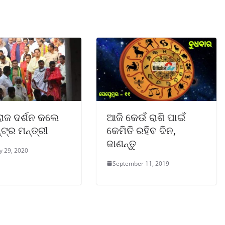
ରାଜ ଦର୍ଶନ କଲେ
ଆଜି କେଉଁ ରାଶି ପାଇଁ
୍ଟ୍ର ମନ୍ତ୍ରୀ
କେମିତି ରହିବ ଦିନ,
ଜାଣନ୍ତୁ
y 29, 2020
September 11, 2019