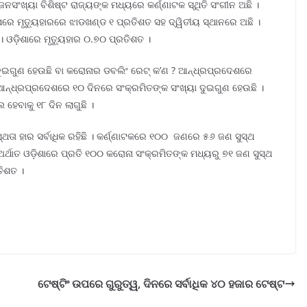
ନସଂଖ୍ୟା ବିଶିଷ୍ଟ ରାଜ୍ୟଙ୍କ ମଧ୍ୟରେ କର୍ଣ୍ଣାଟକ ସ୍ଥିତି ସଂଗୀନ ଅଛି ।
କ ପରେ ମୃତ୍ୟୁହାରରେ ଝାଡଖଣ୍ଡ ୧ ପ୍ରତିଶତ ସହ ଦ୍ୱିତୀୟ ସ୍ଥାନରେ ଅଛି ।
 । ଓଡ଼ିଶାରେ ମୃତ୍ୟୁହାର ୦.୭୦ ପ୍ରତିଶତ ।
ୁଇଗୁଣ ହେଉଛି ବା କରୋନାର ଡବଲିଂ ରେଟ୍ କ’ଣ ? ଆନ୍ଧ୍ରପ୍ରଦେଶରେ
ଆନ୍ଧ୍ରପ୍ରଦେଶରେ ୧୦ ଦିନରେ ସଂକ୍ରମିତଙ୍କ ସଂଖ୍ୟା ଦୁଇଗୁଣ ହେଉଛି ।
ହେବାକୁ ୧୮ ଦିନ ଲାଗୁଛି ।
ସ୍ଥତା ହାର ସର୍ବାଧିକ ରହିଛି । କର୍ଣ୍ଣାଟକରେ ୧୦୦ ଜଣରେ ୫୬ ଜଣ ସୁସ୍ଥ
ର୍ଥାତ ଓଡ଼ିଶାରେ ପ୍ରତି ୧୦୦ କରୋନା ସଂକ୍ରମିତଙ୍କ ମଧ୍ୟରୁ ୭୧ ଜଣ ସୁସ୍ଥ
ତିଶତ ।
ଟେଷ୍ଟିଂ ଉପରେ ଗୁରୁତ୍ୱ, ଦିନରେ ସର୍ବାଧିକ ୪୦ ହଜାର ଟେଷ୍ଟ