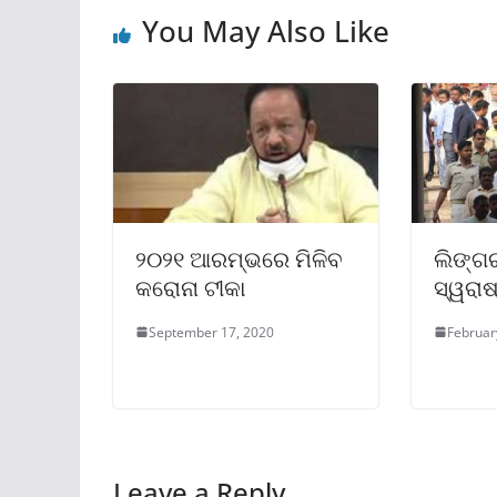
You May Also Like
୨୦୨୧ ଆରମ୍ଭରେ ମିଳିବ
ଲିଙ୍ଗ
କରୋନା ଟୀକା
ସ୍ୱରାଷ
September 17, 2020
Februar
Leave a Reply