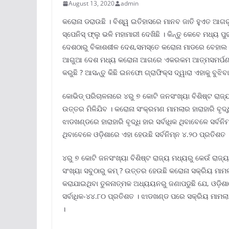
August 13, 2020
admin
କରୋନା ଡରାଉଛି । ବିଶ୍ୱ ଇତିହାସରେ ମାନବ ଜାତି ହୁଏତ ଆଗରୁ 
ସ୍ପେନିସ୍ ଫ୍ଲୁ ଭଳି ମହାମାରୀ ଦେଖିଛି । କିନ୍ତୁ କେବେ ମଧ୍ୟ ପ
ଦେଶଠାରୁ ବିକାଶଶୀଳ ଦେଶ,ସମସ୍ତେ କରୋନା ମାଡରେ ବେହାଲ 
ଆଗୁଆ ଦେଶ ମଧ୍ୟ କରୋନା ଆଗରେ ଏକରକମ ଆତ୍ମସମର୍ପଣ କରିଛନ
କରୁଛି ? ଆସନ୍ତୁ କିଛି ଇନଫୋ ଗ୍ରାଫିକ୍ସ ଦ୍ୱାରା ଏହାକୁ ବୁଝିବ
କୋଭିଡ୍ ପରିଚାଳନାରେ ୪ରୁ ୭ କୋଟି ଜନସଂଖ୍ୟା ବିଶିଷ୍ଟ ରାଜ୍ୟ
ଉତ୍ତର ମିଳିଯିବ । କରୋନା ସଂକ୍ରମଣ ମାମଲାର ହାରାହାରି ବୃଦ
ଝାଡଖଣ୍ଡରେ ହାରାହାରି ବୃଦ୍ଧି ହାର ସର୍ବାଧିକ ଥିବାବେଳେ ସର୍ବନ
ଥିବାବେଳେ ଓଡ଼ିଶାରେ ଏହା ହେଉଛି ସର୍ବନିମ୍ନ ୪.୨୦ ପ୍ରତିଶତ 
୪ରୁ ୭ କୋଟି ଜନସଂଖ୍ୟା ବିଶିଷ୍ଟ ରାଜ୍ୟ ମଧ୍ୟରୁ କେଉଁ ରାଜ
ସଂଖ୍ୟା ସବୁଠାରୁ କମ୍ ? ଉତ୍ତର ହେଉଛି କରୋନା ସକ୍ରିୟ ମାମଲା 
କରାଯାଇଥିବା ତୁଳନାତ୍ମକ ଅଧ୍ୟୟନରୁ ଜଣାପଡୁଛି ଯେ, ଓଡ଼ି
ସର୍ବାଧିକ-୪୪.୮୦ ପ୍ରତିଶତ । ଝାଡଖଣ୍ଡ ପରେ ସକ୍ରିୟ ମାମଲା ଦ
।