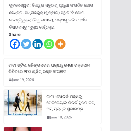
ଭୁବନେଶ୍ୱର: ବିଶ୍ୱର ସବୁଠାରୁ ପୁରୁଣା ସଂଗଠିତ ଯୋଗ
କେନ୍ଦ୍ର, ସାନ୍ତାକ୍ରୁଜ୍ (ମୁମ୍ବାଇ) ସ୍ଥିତ ‘ଦି ଯୋଗ
ଇନଷ୍ଟିଚ୍ୟୁଟ୍‌’ (ଟିୱାଇଆଇ), ପକ୍ଷରୁ ଚଳିତ ବର୍ଷର
ବିଷୟବସ୍ତୁ “ସୁସ୍ଥ ବାର୍ଦ୍ଧକ୍ୟ
Share
ଟାଟା ଷ୍ଟିଲ୍‌ କଳିଙ୍ଗନଗର ପକ୍ଷରୁ ମେଗା ରକ୍ତଦାନ
ଶିବିରରେ ୨୮୦ ୟୁନିଟ୍‌ ରକ୍ତ ସଂଗୃହୀତ
June 19, 2026
ଟାଟା ଏଆଇଜି ପକ୍ଷରୁ
ମେଡିକେୟାର ରିଜର୍ଭ ସୁପର ଟପ୍‌-
ଅପ୍ ପ୍ଲାନ୍‌ର ଶୁଭାରମ୍ଭ
June 10, 2026