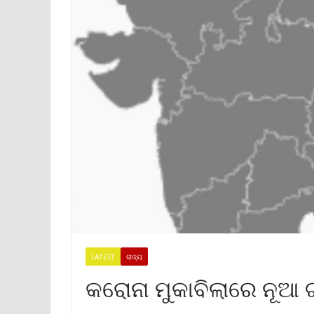
LATEST
ରାଜ୍ୟ
କରୋନା ମୁକାବିଲାରେ ନୂଆ 