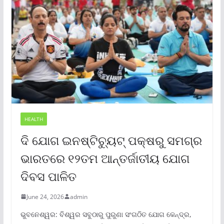
HEALTH
ଦି ଯୋଗ ଇନଷ୍ଟିଚ୍ୟୁଟ୍ ପକ୍ଷରୁ ସମଗ୍ର
ଭାରତରେ ୧୨ତମ ଆନ୍ତର୍ଜାତୀୟ ଯୋଗ
ଦିବସ ପାଳିତ
June 24, 2026
admin
ଭୁବନେଶ୍ୱର: ବିଶ୍ୱର ସବୁଠାରୁ ପୁରୁଣା ସଂଗଠିତ ଯୋଗ କେନ୍ଦ୍ର,