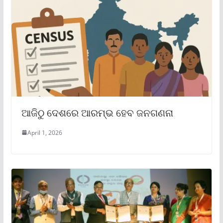
ଆଜିଠୁ ଦେଶରେ ଆରମ୍ଭ ହେବ ଜନଗଣନା
April 1, 2026