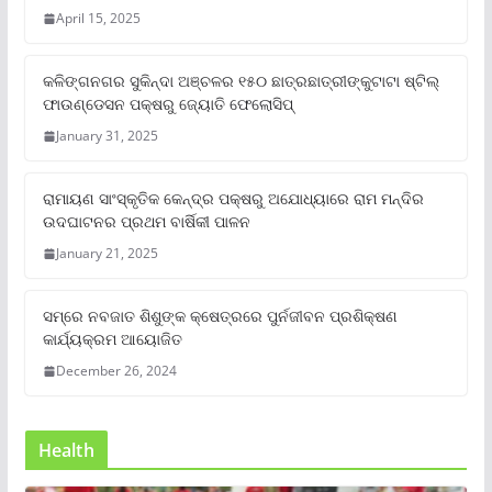
April 15, 2025
କଳିଙ୍ଗନଗର ସୁକିନ୍ଦା ଅଞ୍ଚଳର ୧୫୦ ଛାତ୍ରଛାତ୍ରୀଙ୍କୁଟାଟା ଷ୍ଟିଲ୍
ଫାଉଣ୍ଡେସନ ପକ୍ଷରୁ ଜ୍ୟୋତି ଫେଲୋସିପ୍‌
January 31, 2025
ରାମାୟଣ ସାଂସ୍କୃତିକ କେନ୍ଦ୍ର ପକ୍ଷରୁ ଅଯୋଧ୍ୟାରେ ରାମ ମନ୍ଦିର
ଉଦଘାଟନର ପ୍ରଥମ ବାର୍ଷିକୀ ପାଳନ
January 21, 2025
ସମ୍‌ରେ ନବଜାତ ଶିଶୁଙ୍କ କ୍ଷେତ୍ରରେ ପୁର୍ନଜୀବନ ପ୍ରଶିକ୍ଷଣ
କାର୍ଯ୍ୟକ୍ରମ ଆୟୋଜିତ
December 26, 2024
Health