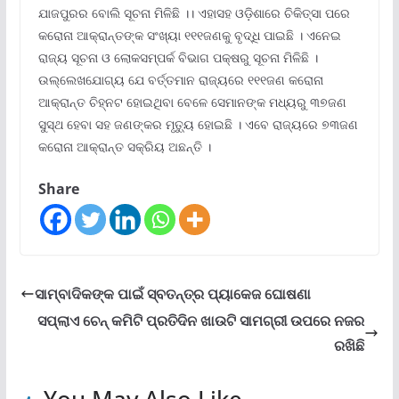
ଯାଜପୁରର ବୋଲି ସୂଚନା ମିଳିଛି ।। ଏହାସହ ଓଡ଼ିଶାରେ ଚିକିତ୍ସା ପରେ
କରୋନା ଆକ୍ରାନ୍ତଙ୍କ ସଂଖ୍ୟା ୧୧୧ଜଣକୁ ବୃଦ୍ଧି ପାଇଛି । ଏନେଇ
ରାଜ୍ୟ ସୂଚନା ଓ ଲୋକସମ୍ପର୍କ ବିଭାଗ ପକ୍ଷରୁ ସୂଚନା ମିଳିଛି ।
ଉଲ୍ଲେଖଯୋଗ୍ୟ ଯେ ବର୍ତ୍ତମାନ ରାଜ୍ୟରେ ୧୧୧ଜଣ କରୋନା
ଆକ୍ରାନ୍ତ ଚିହ୍ନଟ ହୋଇଥିବା ବେଳେ ସେମାନଙ୍କ ମଧ୍ୟରୁ ୩୭ଜଣ
ସୁସ୍ଥ ହେବା ସହ ଜଣଙ୍କର ମୃତ୍ୟୁ ହୋଇଛି । ଏବେ ରାଜ୍ୟରେ ୭୩ଜଣ
କରୋନା ଆକ୍ରାନ୍ତ ସକ୍ରିୟ ଅଛନ୍ତି ।
Share
ସାମ୍ବାଦିକଙ୍କ ପାଇଁ ସ୍ବତନ୍ତ୍ର ପ୍ୟାକେଜ ଘୋଷଣା
ସପ୍ଲାଏ ଚେନ୍ କମିଟି ପ୍ରତିଦିନ ଖାଉଟି ସାମଗ୍ରୀ ଉପରେ ନଜର
ରଖିଛି