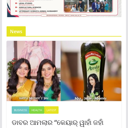
News
BUSINESS
HEALTH
LATEST
ଡାବର ଆମଲାର “କେୟାର୍ ୱାହାଁ ଜହାଁ