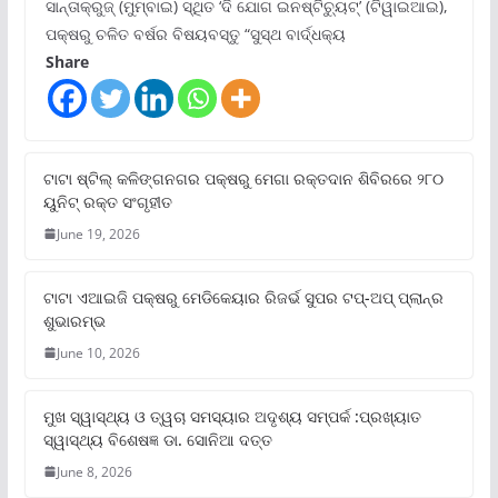
ସାନ୍ତାକ୍ରୁଜ୍ (ମୁମ୍ବାଇ) ସ୍ଥିତ ‘ଦି ଯୋଗ ଇନଷ୍ଟିଚ୍ୟୁଟ୍‌’ (ଟିୱାଇଆଇ),
ପକ୍ଷରୁ ଚଳିତ ବର୍ଷର ବିଷୟବସ୍ତୁ “ସୁସ୍ଥ ବାର୍ଦ୍ଧକ୍ୟ
Share
ଟାଟା ଷ୍ଟିଲ୍‌ କଳିଙ୍ଗନଗର ପକ୍ଷରୁ ମେଗା ରକ୍ତଦାନ ଶିବିରରେ ୨୮୦
ୟୁନିଟ୍‌ ରକ୍ତ ସଂଗୃହୀତ
June 19, 2026
ଟାଟା ଏଆଇଜି ପକ୍ଷରୁ ମେଡିକେୟାର ରିଜର୍ଭ ସୁପର ଟପ୍‌-ଅପ୍ ପ୍ଲାନ୍‌ର
ଶୁଭାରମ୍ଭ
June 10, 2026
ମୁଖ ସ୍ୱାସ୍ଥ୍ୟ ଓ ତ୍ୱଚା ସମସ୍ୟାର ଅଦୃଶ୍ୟ ସମ୍ପର୍କ :ପ୍ରଖ୍ୟାତ
ସ୍ୱାସ୍ଥ୍ୟ ବିଶେଷଜ୍ଞ ଡା. ସୋନିଆ ଦତ୍ତ
June 8, 2026