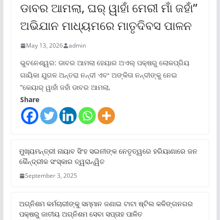
ଡାବର ଆମଲା, ଘର୍ ୱାହାଁ ମେରୀ ମାଁ ଜହାଁ”
ଅଭିଯାନ ମାଧ୍ୟମରେ ମାତୃଦିବସ ପାଳନ
May 13, 2026
admin
ଭୁବନେଶ୍ୱର: ଡାବର ଆମଲା ହେୟାର ଅଏଲ୍ ପକ୍ଷରୁ ଲୋକପ୍ରିୟ
ଗାୟିକା ଯୁଗଳ ଅନ୍ତରା ନନ୍ଦୀ ଏବଂ ଅଙ୍କିତା ନନ୍ଦୀଙ୍କୁ ନେଇ
“କେୟାର୍ ୱାହାଁ ଜହାଁ ଡାବର ଆମଲା,
Share
ମୁଖ୍ୟମନ୍ତ୍ରୀ ନାୟାବ ସିଂହ ସଇନୀଙ୍କ ନେତୃତ୍ୱରେ ହରିୟାଣାରେ ଜନ
କୈନ୍ଦ୍ରୀକ ସଂସ୍କାର ତ୍ୱରାନ୍ୱିତ
September 3, 2025
ଅଗ୍ନିଶମ କର୍ମଚାରୀଙ୍କୁ ସମ୍ମାନ ଜଣାଇ ଟାଟା ଷ୍ଟିଲ କଳିଙ୍ଗନଗର
ପକ୍ଷରୁ ଜାତୀୟ ଅଗ୍ନିଶମ ସେବା ସପ୍ତାହ ପାଳିତ