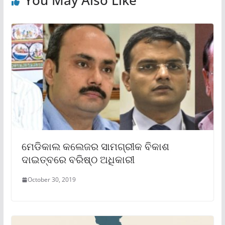
You May Also Like
ମେଡିକାଲ କଲେଜର ସାମଗ୍ରୀକ ବିକାଶ
ଦାଇତ୍ବରେ ବରିଷ୍ଠ ଅଧିକାରୀ
October 30, 2019