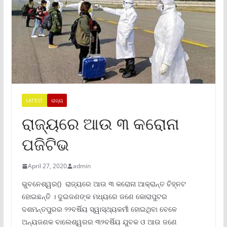
LATEST
ରାଜ୍ୟ
ରାଜ୍ୟରେ ଆଉ ୩ କରୋନା
ପଜିଟିଭ
April 27, 2020
admin
ଭୁବନେଶ୍ୱର() ରାଜ୍ୟରେ ଆଉ ୩ କରୋନା ଆକ୍ରାନ୍ତ ଚିହ୍ନଟ
ହୋଇଛନ୍ତି । ଦୁଇଜଣଙ୍କ ମଧ୍ୟରେ ଜଣେ କୋରାପୁଟର
ଦଶମନ୍ତପୁରର ୨୨ବର୍ଷିୟ ସ୍ୱାସ୍ଥ୍ୟକର୍ମୀ ହୋଇଥିବା ବେଳେ
ଅନ୍ୟଜଣକ ବାଲେଶ୍ୱରର ୩୨ବର୍ଷିୟ ଯୁବକ ଓ ଆଉ ଜଣେ