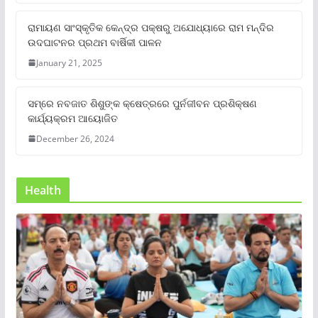
ରାମାୟଣ ସାଂସ୍କୃତିକ କେନ୍ଦ୍ର ପକ୍ଷରୁ ଅଯୋଧ୍ୟାରେ ରାମ ମନ୍ଦିର
ଉଦଘାଟନର ପ୍ରଥମ ବାର୍ଷିକୀ ପାଳନ
January 21, 2025
ସମ୍‌ରେ ନବଜାତ ଶିଶୁଙ୍କ କ୍ଷେତ୍ରରେ ପୁର୍ନଜୀବନ ପ୍ରଶିକ୍ଷଣ
କାର୍ଯ୍ୟକ୍ରମ ଆୟୋଜିତ
December 26, 2024
Health