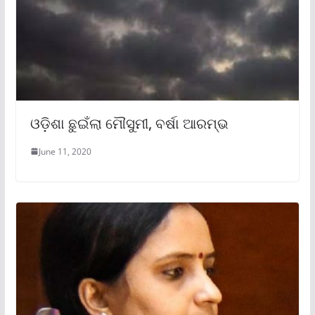
ଓଡ଼ିଶା ଛୁଇଁଲା ମୌସୁମୀ, ବର୍ଷା ଆରମ୍ଭ
June 11, 2020