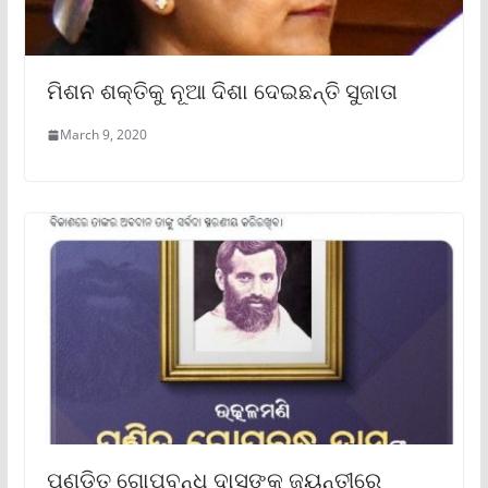
ମିଶନ ଶକ୍ତିକୁ ନୂଆ ଦିଶା ଦେଇଛନ୍ତି ସୁଜାତା
March 9, 2020
ପଣ୍ଡିତ ଗୋପବନ୍ଧୁ ଦାସଙ୍କ ଜୟନ୍ତୀରେ