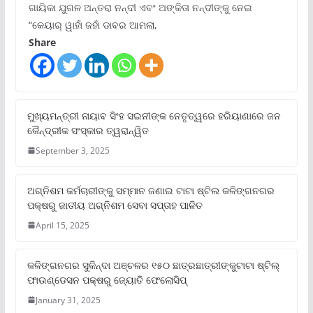
ଗାୟିକା ଯୁଗଳ ଅନ୍ତରା ନନ୍ଦୀ ଏବଂ ଅଙ୍କିତା ନନ୍ଦୀଙ୍କୁ ନେଇ
“କେୟାର୍ ୱାହାଁ ଜହାଁ ଡାବର ଆମଲା,
Share
ମୁଖ୍ୟମନ୍ତ୍ରୀ ନାୟାବ ସିଂହ ସଇନୀଙ୍କ ନେତୃତ୍ୱରେ ହରିୟାଣାରେ ଜନ
କୈନ୍ଦ୍ରୀକ ସଂସ୍କାର ତ୍ୱରାନ୍ୱିତ
September 3, 2025
ଅଗ୍ନିଶମ କର୍ମଚାରୀଙ୍କୁ ସମ୍ମାନ ଜଣାଇ ଟାଟା ଷ୍ଟିଲ କଳିଙ୍ଗନଗର
ପକ୍ଷରୁ ଜାତୀୟ ଅଗ୍ନିଶମ ସେବା ସପ୍ତାହ ପାଳିତ
April 15, 2025
କଳିଙ୍ଗନଗର ସୁକିନ୍ଦା ଅଞ୍ଚଳର ୧୫୦ ଛାତ୍ରଛାତ୍ରୀଙ୍କୁଟାଟା ଷ୍ଟିଲ୍
ଫାଉଣ୍ଡେସନ ପକ୍ଷରୁ ଜ୍ୟୋତି ଫେଲୋସିପ୍‌
January 31, 2025