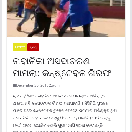
LATEST
ରାଜ୍ୟ
ନାବାଳିକା ଅସଦାଚରଣ
ମାମଲା: କନ୍ଷ୍ଟେବଳ ଗିରଫ
December 30, 2018
admin
ଶ୍ରୀମନ୍ଦିରରେ ନାବାଳିକା ଅସଦାଚରଣ ମାମଲାରେ ଅଭିଯୁକ୍ତ
ଆଇଆରବି କନ୍ଷ୍ଟେବଳ ଗିରଫ କରାଯାଇଛି । ସିସିଟିଭି ଫୁଟେଜ
ଯାଞ୍ଚ ପରେ କନ୍ଷ୍ଟେବଳ ଚୁକେଶ ମେହେନ ଘଟଣାର ଅଭିଯୁକ୍ତ ଥିବା
ଜଣାପଡ଼ିଛି । ଏହା ପରେ ତାଙ୍କୁ ଗିରଫ କରାଯାଇଛି । ଆଜି ତାଙ୍କୁ
କୋର୍ଟ ଚାଲାଣ କରାଯିବ ବୋଲି ପୁରୀ ଏସ୍ପି ସୂଚନା ଦେଇଛନ୍ତି ।