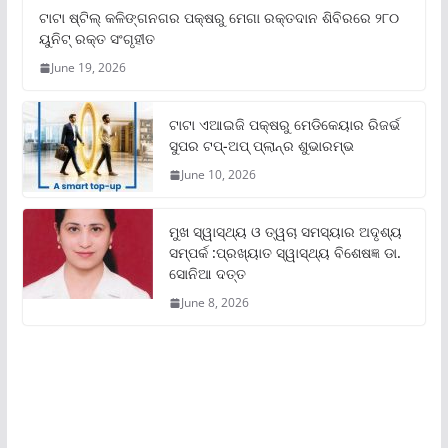
ଟାଟା ଷ୍ଟିଲ୍‌ କଳିଙ୍ଗନଗର ପକ୍ଷରୁ ମେଗା ରକ୍ତଦାନ ଶିବିରରେ ୨୮୦
ୟୁନିଟ୍‌ ରକ୍ତ ସଂଗୃହୀତ
June 19, 2026
ଟାଟା ଏଆଇଜି ପକ୍ଷରୁ ମେଡିକେୟାର ରିଜର୍ଭ
ସୁପର ଟପ୍‌-ଅପ୍ ପ୍ଲାନ୍‌ର ଶୁଭାରମ୍ଭ
June 10, 2026
ମୁଖ ସ୍ୱାସ୍ଥ୍ୟ ଓ ତ୍ୱଚା ସମସ୍ୟାର ଅଦୃଶ୍ୟ
ସମ୍ପର୍କ :ପ୍ରଖ୍ୟାତ ସ୍ୱାସ୍ଥ୍ୟ ବିଶେଷଜ୍ଞ ଡା.
ସୋନିଆ ଦତ୍ତ
June 8, 2026