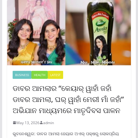
BUSINESS
HEALTH
LATEST
ଡାବର ଆମଲାର “କେୟାର୍ ୱାହାଁ ଜହାଁ
ଡାବର ଆମଲା, ଘର୍ ୱାହାଁ ମେରୀ ମାଁ ଜହାଁ”
ଅଭିଯାନ ମାଧ୍ୟମରେ ମାତୃଦିବସ ପାଳନ
May 13, 2026
admin
ଭୁବନେଶ୍ୱର: ଡାବର ଆମଲା ହେୟାର ଅଏଲ୍ ପକ୍ଷରୁ ଲୋକପ୍ରିୟ