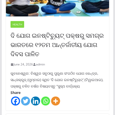
HEALTH
ଦି ଯୋଗ ଇନଷ୍ଟିଚ୍ୟୁଟ୍ ପକ୍ଷରୁ ସମଗ୍ର
ଭାରତରେ ୧୨ତମ ଆନ୍ତର୍ଜାତୀୟ ଯୋଗ
ଦିବସ ପାଳିତ
June 24, 2026
admin
ଭୁବନେଶ୍ୱର: ବିଶ୍ୱର ସବୁଠାରୁ ପୁରୁଣା ସଂଗଠିତ ଯୋଗ କେନ୍ଦ୍ର,
ସାନ୍ତାକ୍ରୁଜ୍ (ମୁମ୍ବାଇ) ସ୍ଥିତ ‘ଦି ଯୋଗ ଇନଷ୍ଟିଚ୍ୟୁଟ୍‌’ (ଟିୱାଇଆଇ),
ପକ୍ଷରୁ ଚଳିତ ବର୍ଷର ବିଷୟବସ୍ତୁ “ସୁସ୍ଥ ବାର୍ଦ୍ଧକ୍ୟ
Share