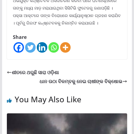
ଅଭିଯୁକ୍ତ କନ୍ଷ୍ଟେବଳ ଅସଦାଚରଣ କରିବା ପରେ ଘଟଣାସ୍ଥଳରେ
ତାଙ୍କୁ ମଧ୍ୟ ମାଡ଼ ମରାଯାଇଥିବା ସିସିଟିଭି ଫୁଟେଜରୁ ଜଣାପଡ଼ିଛି ।
ପକ୍ସା ଆକ୍ଟରେ ତାଙ୍କ ବିରୋଧରେ କାର୍ୟ୍ୟାନୁଷ୍ଠାନ ଗ୍ରହଣ କରାଯିବ
। ପୂର୍ବରୁ ଗିରଫ କନ୍ଷ୍ଟେବଳକୁ ନିଲମ୍ବିତ କରାଯାଇଛି ।
Share
ଶୀତରେ ଥରୁଛି ସାରା ଓଡ଼ିଶା
ଧାନ ଉଠା ବିଳମ୍ବକୁ ନେଇ ଚାଷୀଙ୍କ ବିକ୍ଷୋଭ
You May Also Like