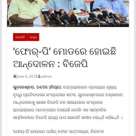
ରାଜନୀତି
ରାଜ୍ୟ
‘ଫୋର୍-ପି’ ମୋଡରେ ହୋଇଛି
ଆନ୍ଦୋଳନ : ବିଜେପି
June 4, 2018
admin
ଭୁବନେ
ଶ୍ବର
, 04
/06 (ନିପ୍ର):
ପେଟ୍ରୋଲଜାତ ଦ୍ରବ୍ୟର ମୂଲ୍ୟ
ବୃଦ୍ଧି ପ୍ରତିବାଦରେ କଂଗ୍ରେସର କଟକ, ଭୁବନେଶ୍ବରରେ ଚକ୍କାଜାମ
ଆନ୍ଦୋଳନକୁ ଶାସକ ବିଜେଡି ଦଳ ସହାୟତାରେ କଂଗ୍ରେସ
ରାଜରାସ୍ତାରେ ଆତଙ୍କରାଜ ଚଲାଇଛି ବୋଲି ଏକ ସାମ୍ବାଦିକ
ସମ୍ମିଳନୀରେ ବିଜେପି ରାଜ୍ୟ ଉପ ସଭାପତି ସମୀର ମହାନ୍ତି କହିଛନ୍ତି ।
‘ଫୋର୍-ପି’ ମୋଡରେ ଅର୍ଥାତ୍ ନବୀନ ପଟ୍ଟନାୟକ, ନିରଜଂନ