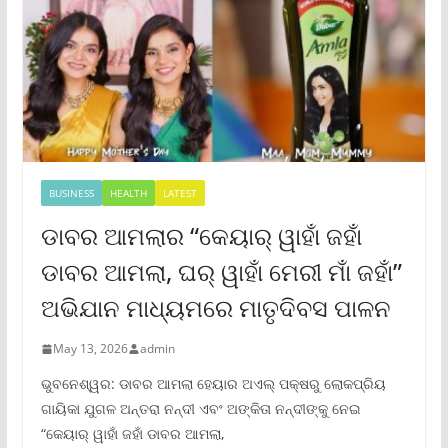
BUSINESS
HEALTH
LATEST
ଡାବର ଆମଲାର “କେୟାର୍ ୱାହାଁ ଜହାଁ
ଡାବର ଆମଲା, ଘର୍ ୱାହାଁ ମେରୀ ମାଁ ଜହାଁ”
ଅଭିଯାନ ମାଧ୍ୟମରେ ମାତୃଦିବସ ପାଳନ
May 13, 2026
admin
ଭୁବନେଶ୍ୱର: ଡାବର ଆମଲା ହେୟାର ଅଏଲ୍ ପକ୍ଷରୁ ଲୋକପ୍ରିୟ
ଗାୟିକା ଯୁଗଳ ଅନ୍ତରା ନନ୍ଦୀ ଏବଂ ଅଙ୍କିତା ନନ୍ଦୀଙ୍କୁ ନେଇ
“କେୟାର୍ ୱାହାଁ ଜହାଁ ଡାବର ଆମଲା,