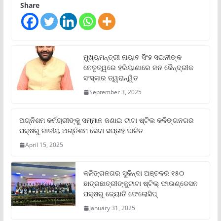
Share
ମୁଖ୍ୟମନ୍ତ୍ରୀ ନାୟାବ ସିଂହ ସଇନୀଙ୍କ
ନେତୃତ୍ୱରେ ହରିୟାଣାରେ ଜନ କୈନ୍ଦ୍ରୀକ
ସଂସ୍କାର ତ୍ୱରାନ୍ୱିତ
September 3, 2025
ଅଗ୍ନିଶମ କର୍ମଚାରୀଙ୍କୁ ସମ୍ମାନ ଜଣାଇ ଟାଟା ଷ୍ଟିଲ କଳିଙ୍ଗନଗର
ପକ୍ଷରୁ ଜାତୀୟ ଅଗ୍ନିଶମ ସେବା ସପ୍ତାହ ପାଳିତ
April 15, 2025
କଳିଙ୍ଗନଗର ସୁକିନ୍ଦା ଅଞ୍ଚଳର ୧୫୦
ଛାତ୍ରଛାତ୍ରୀଙ୍କୁଟାଟା ଷ୍ଟିଲ୍ ଫାଉଣ୍ଡେସନ
ପକ୍ଷରୁ ଜ୍ୟୋତି ଫେଲୋସିପ୍‌
January 31, 2025