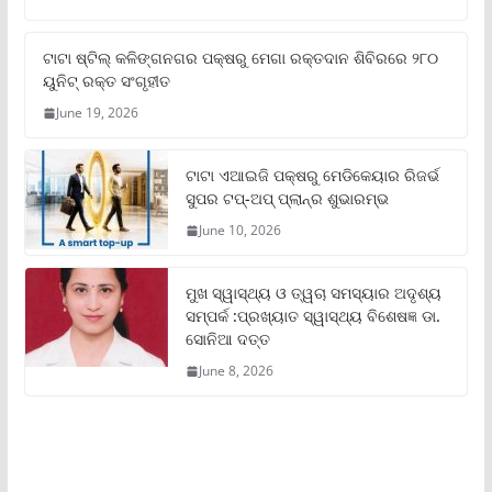
ଟାଟା ଷ୍ଟିଲ୍‌ କଳିଙ୍ଗନଗର ପକ୍ଷରୁ ମେଗା ରକ୍ତଦାନ ଶିବିରରେ ୨୮୦
ୟୁନିଟ୍‌ ରକ୍ତ ସଂଗୃହୀତ
June 19, 2026
ଟାଟା ଏଆଇଜି ପକ୍ଷରୁ ମେଡିକେୟାର ରିଜର୍ଭ
ସୁପର ଟପ୍‌-ଅପ୍ ପ୍ଲାନ୍‌ର ଶୁଭାରମ୍ଭ
June 10, 2026
ମୁଖ ସ୍ୱାସ୍ଥ୍ୟ ଓ ତ୍ୱଚା ସମସ୍ୟାର ଅଦୃଶ୍ୟ
ସମ୍ପର୍କ :ପ୍ରଖ୍ୟାତ ସ୍ୱାସ୍ଥ୍ୟ ବିଶେଷଜ୍ଞ ଡା.
ସୋନିଆ ଦତ୍ତ
June 8, 2026