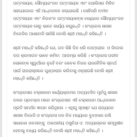
ପଟ୍ଟନାୟକ, ସୌମ୍ୟରଂଜନ ପଟ୍ଟନାୟକ ଏବଂ ପୋଲିସର ମିଳିତ
ସହଯୋଗରେ ଏହି ଆନ୍ଦୋଳନ କରାଯାଇଛି । ସେହିପରି ନବୀନ
ପଟ୍ଟନାୟକ ଏବଂ ନିରଜଂନ ପଟ୍ଟନାୟକଙ୍କ ମଧ୍ୟରେ ସୌମ୍ୟରଂଜନ
ପଟ୍ଟନାୟକ ସେତୁ ଭାବେ କାର୍ଯ୍ୟ କରୁଛନ୍ତି । କଂଗ୍ରେସ ଶାସକ
ବିଜେଡିର ଆଶାବାଡି ସାଜିଛି ବୋଲି ଶ୍ରୀ ମହାନ୍ତି କହିଛନ୍ତି ।
ଶ୍ରୀ ମହାନ୍ତି କହିଛନ୍ତି ଯେ, ଗତ କିଛି ଦିନ ଧରି ପେଟ୍ରୋଲ ଓ ଡିଜେଲ
ଦର କ୍ରମାଗତ ଭାବେ କମିବା ଆରମ୍ଭ କରିଛି । କଂଗ୍ରେସ ଗରୀବ
ଲୋକଙ୍କ ସ୍ୱାର୍ଥରେ ନୁହେଁ ବରଂ କେବଳ ନିଜର ରାଜନୈତିକ ସ୍ବାର୍ଥ
ପାଇଁ ରାଜରାସ୍ତାରେ ଗୁଣ୍ଡାରାଜ କରିବାକୁ ଓହ୍ଲାଇଛି ବୋଲି ଶ୍ରୀ
ମହାନ୍ତି କହିଛନ୍ତି ।
କଂଗ୍ରେସର ଚକ୍କାଜାମ କାର୍ଯ୍ୟକ୍ରମର ଅବ୍ୟବହିତ ପୂର୍ବରୁ ଶାସକ
ଦଳର ପ୍ରବକ୍ତା ମାନେ କଂଗ୍ରେସର ଏହି ଚକ୍କାଜାମ ଆନ୍ଦୋଳନ
ପ୍ରତି ସମର୍ଥନ ଜ୍ଞାପନ କରିଥିଲେ । ଏଥିରୁ ସ୍ପଷ୍ଟ ଯେ ରାଜ୍ୟରେ
ଶାସକ ବିଜେଡି ଓ କଂଗ୍ରେସ ଦଳ ନିଜ ମଧ୍ୟରେ ବୁଝାମଣା ରଖି
ସାଧାରଣ ଜନତାଙ୍କୁ ଅକଥନୀୟ ଅସୁବିଧା ଓ ଅତ୍ୟାଚାରର ସମ୍ମୁଖୀନ
ହେବାକୁ ବାଧ୍ୟ କରିଛନ୍ତି ବୋଲି ଶ୍ରୀ ମହାନ୍ତି କହିଛନ୍ତି ।