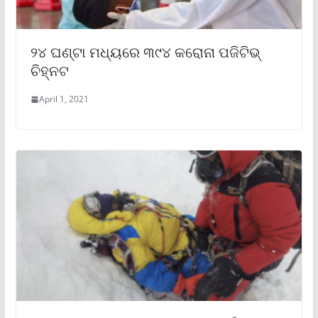
୨୪ ଘଣ୍ଟା ମଧ୍ୟରେ ୩୯୪ କରୋନା ପଜିଟିଭ୍
ଚିହ୍ନଟ
April 1, 2021