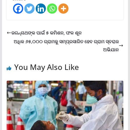
ଜଗନ୍ନାଥଙ୍କ ପାଇଁ ୫ କମିଶନ, ଫଳ ଶୂନ
ଅଧିକ ୬୫,୦୦୦ ଗ୍ରାମକୁ ସମ୍ପ୍ରସାରିତ ହେବ ଗ୍ରାମ ସ୍ବରାଜ
ଅଭିଯାନ
You May Also Like