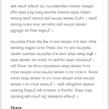
ଶ୍ରୀ ମହାନ୍ତି କହିଛନ୍ତି ଯେ, ଅନ୍ତରାଷ୍ଟ୍ରୀୟ ବଜାରରେ ଅଶୋଧିତ
ତୈଳ ମୂଲ୍ୟ ବୃଦ୍ଧି ଯୋଗୁ ଭାରତୀୟ ବଜାରରେ ମୂଲ୍ୟ ବଢିଥିବା
କାରଣରୁ ଖାଉଟି ମାନଙ୍କ ପାଇଁ କେନ୍ଦ୍ର ସରକାର ଚିନ୍ତିତ । ଖାଉଟି
ମାନଙ୍କୁ ଉପରେ ବୋଝ କମ କରିବା ପାଇଁ କେନ୍ଦ୍ର ସରକାର
ଗୁରୁତ୍ୱର ସହ ବିଚାର କରୁଛନ୍ତି ।
କେନ୍ଦ୍ରୀୟ ଟିକସର ସିଧା ସିଧା ୪୨ ଭାଗ ରାଜ୍ୟର ଅଂଶ ଭାବେ ଓଡିଶା
ସରକାରକୁ ଆସୁଥିବା ବେଳେ ଟିକସର ଆଉ ୯୦ ଭାଗ କେନ୍ଦ୍ରୀୟ
ପ୍ରଣୀତ ଯୋଜନାର କେନ୍ଦ୍ରୀୟ ଅଂଶ ଭାବେ ରାଜ୍ୟ ପାଖକୁ ଆସୁଛି ।
ରାଜ୍ୟ ସରକାର ଏହା ଉପରେ ୨୬ ପ୍ରତିଶତ ଭ୍ୟାଟ ଲଗାଇଛନ୍ତି ।
ଆଜି ଦିନରେ ଏକ ଲିଟର ପେଟ୍ରୋଲରେ ରାଜ୍ୟ ସରକାର ୨୨.୧୫
ଟଙ୍କା ପାଉଥିବା ବେଳେ କେନ୍ଦ୍ର ସରକାର ୫.୦୫ ଟଙ୍କା ଓ ଡିଜେଲ
ଦରରେ ରାଜ୍ୟ ସରକାର ୨୪.୪୦ ଟଙ୍କା ପାଉଥିବା ବେଳେ କେନ୍ଦ୍ର
ସରକାର ୨.୫୦ ଟଙ୍କା ପାଉଛନ୍ତି । ଏପରି ପରିସ୍ଥିତିରେ ସାଧାରଣ
ଲୋକଙ୍କୁ ବିଭ୍ରାନ୍ତି କରି କଂଗ୍ରେସ ଓ ବିଜେଡିର ମିଥ୍ୟା ତଥ୍ୟ
ପ୍ରଚାରକୁ ଶ୍ରୀ ମହାନ୍ତି କଟୁ ସମାଲୋଚନା କରିଛନ୍ତି ।
Share