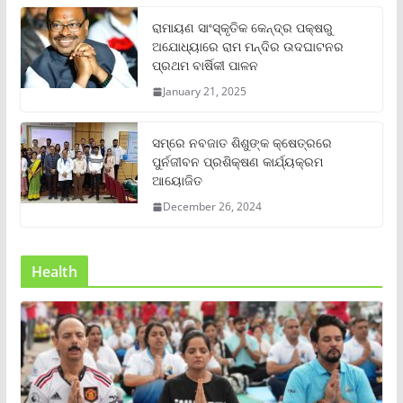
ରାମାୟଣ ସାଂସ୍କୃତିକ କେନ୍ଦ୍ର ପକ୍ଷରୁ
ଅଯୋଧ୍ୟାରେ ରାମ ମନ୍ଦିର ଉଦଘାଟନର
ପ୍ରଥମ ବାର୍ଷିକୀ ପାଳନ
January 21, 2025
ସମ୍‌ରେ ନବଜାତ ଶିଶୁଙ୍କ କ୍ଷେତ୍ରରେ
ପୁର୍ନଜୀବନ ପ୍ରଶିକ୍ଷଣ କାର୍ଯ୍ୟକ୍ରମ
ଆୟୋଜିତ
December 26, 2024
Health