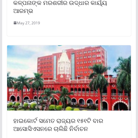
କଳ୍ପନାଙ୍କ ମରଶରୀର ଉଦ୍ଧାର କାର୍ୟ୍ୟ
ଆରମ୍ଭ
May 27, 2019
ହାଇକୋର୍ଟ ସମେତ ରାଜ୍ୟର ୧୫୧ଟି ବାର
ଆସୋସିଏସନରେ ଚାଲିଛି ନିର୍ବାଚନ