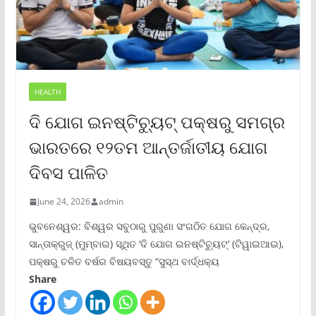
HEALTH
ଦି ଯୋଗ ଇନଷ୍ଟିଚ୍ୟୁଟ୍ ପକ୍ଷରୁ ସମଗ୍ର
ଭାରତରେ ୧୨ତମ ଆନ୍ତର୍ଜାତୀୟ ଯୋଗ
ଦିବସ ପାଳିତ
June 24, 2026
admin
ଭୁବନେଶ୍ୱର: ବିଶ୍ୱର ସବୁଠାରୁ ପୁରୁଣା ସଂଗଠିତ ଯୋଗ କେନ୍ଦ୍ର,
ସାନ୍ତାକ୍ରୁଜ୍ (ମୁମ୍ବାଇ) ସ୍ଥିତ ‘ଦି ଯୋଗ ଇନଷ୍ଟିଚ୍ୟୁଟ୍‌’ (ଟିୱାଇଆଇ),
ପକ୍ଷରୁ ଚଳିତ ବର୍ଷର ବିଷୟବସ୍ତୁ “ସୁସ୍ଥ ବାର୍ଦ୍ଧକ୍ୟ
Share