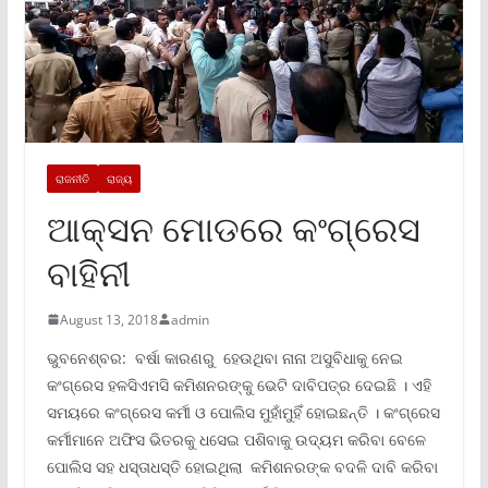
ରାଜନୀତି
ରାଜ୍ୟ
ଆକ୍ସନ ମୋଡରେ କଂଗ୍ରେସ
ବାହିନୀ
August 13, 2018
admin
ଭୁବନେଶ୍ବର: ବର୍ଷା କାରଣରୁ ହେଉଥିବା ନାନା ଅସୁବିଧାକୁ ନେଇ
କଂଗ୍ରେସ ହଳସିଏମସି କମିଶନରଙ୍କୁ ଭେଟି ଦାବିପତ୍ର ଦେଇଛି । ଏହି
ସମୟରେ କଂଗ୍ରେସ କର୍ମୀ ଓ ପୋଲିସ ମୁହାଁମୁହିଁ ହୋଇଛନ୍ତି । କଂଗ୍ରେସ
କର୍ମୀମାନେ ଅଫିସ ଭିତରକୁ ଧସେଇ ପଶିବାକୁ ଉଦ୍ୟମ କରିବା ବେଳେ
ପୋଲିସ ସହ ଧସ୍ତାଧସ୍ତି ହୋଇଥିଲା କମିଶନରଙ୍କ ବଦଳି ଦାବି କରିବା