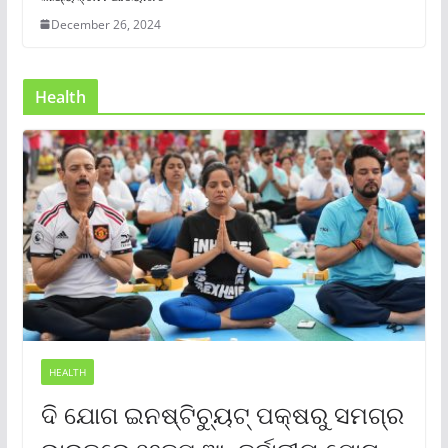
December 26, 2024
Health
HEALTH
ଦି ଯୋଗ ଇନଷ୍ଟିଚ୍ୟୁଟ୍ ପକ୍ଷରୁ ସମଗ୍ର