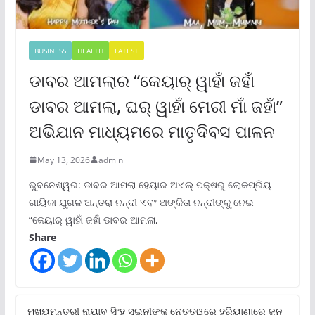
BUSINESS
HEALTH
LATEST
ଡାବର ଆମଲାର “କେୟାର୍ ୱାହାଁ ଜହାଁ
ଡାବର ଆମଲା, ଘର୍ ୱାହାଁ ମେରୀ ମାଁ ଜହାଁ”
ଅଭିଯାନ ମାଧ୍ୟମରେ ମାତୃଦିବସ ପାଳନ
May 13, 2026
admin
ଭୁବନେଶ୍ୱର: ଡାବର ଆମଲା ହେୟାର ଅଏଲ୍ ପକ୍ଷରୁ ଲୋକପ୍ରିୟ
ଗାୟିକା ଯୁଗଳ ଅନ୍ତରା ନନ୍ଦୀ ଏବଂ ଅଙ୍କିତା ନନ୍ଦୀଙ୍କୁ ନେଇ
“କେୟାର୍ ୱାହାଁ ଜହାଁ ଡାବର ଆମଲା,
Share
ମୁଖ୍ୟମନ୍ତ୍ରୀ ନାୟାବ ସିଂହ ସଇନୀଙ୍କ ନେତୃତ୍ୱରେ ହରିୟାଣାରେ ଜନ