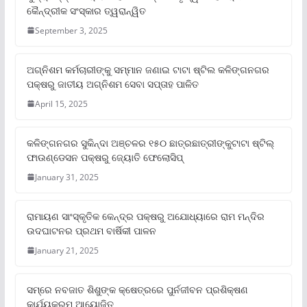
କୈନ୍ଦ୍ରୀକ ସଂସ୍କାର ତ୍ୱରାନ୍ୱିତ
September 3, 2025
ଅଗ୍ନିଶମ କର୍ମଚାରୀଙ୍କୁ ସମ୍ମାନ ଜଣାଇ ଟାଟା ଷ୍ଟିଲ କଳିଙ୍ଗନଗର
ପକ୍ଷରୁ ଜାତୀୟ ଅଗ୍ନିଶମ ସେବା ସପ୍ତାହ ପାଳିତ
April 15, 2025
କଳିଙ୍ଗନଗର ସୁକିନ୍ଦା ଅଞ୍ଚଳର ୧୫୦ ଛାତ୍ରଛାତ୍ରୀଙ୍କୁଟାଟା ଷ୍ଟିଲ୍
ଫାଉଣ୍ଡେସନ ପକ୍ଷରୁ ଜ୍ୟୋତି ଫେଲୋସିପ୍‌
January 31, 2025
ରାମାୟଣ ସାଂସ୍କୃତିକ କେନ୍ଦ୍ର ପକ୍ଷରୁ ଅଯୋଧ୍ୟାରେ ରାମ ମନ୍ଦିର
ଉଦଘାଟନର ପ୍ରଥମ ବାର୍ଷିକୀ ପାଳନ
January 21, 2025
ସମ୍‌ରେ ନବଜାତ ଶିଶୁଙ୍କ କ୍ଷେତ୍ରରେ ପୁର୍ନଜୀବନ ପ୍ରଶିକ୍ଷଣ
କାର୍ଯ୍ୟକ୍ରମ ଆୟୋଜିତ