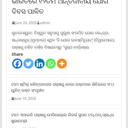
ଭାରତରେ ୧୨ତମ ଆନ୍ତର୍ଜାତୀୟ ଯୋଗ
ଦିବସ ପାଳିତ
June 24, 2026
admin
ଭୁବନେଶ୍ୱର: ବିଶ୍ୱର ସବୁଠାରୁ ପୁରୁଣା ସଂଗଠିତ ଯୋଗ କେନ୍ଦ୍ର,
ସାନ୍ତାକ୍ରୁଜ୍ (ମୁମ୍ବାଇ) ସ୍ଥିତ ‘ଦି ଯୋଗ ଇନଷ୍ଟିଚ୍ୟୁଟ୍‌’ (ଟିୱାଇଆଇ),
ପକ୍ଷରୁ ଚଳିତ ବର୍ଷର ବିଷୟବସ୍ତୁ “ସୁସ୍ଥ ବାର୍ଦ୍ଧକ୍ୟ
Share
ଟାଟା ଷ୍ଟିଲ୍‌ କଳିଙ୍ଗନଗର ପକ୍ଷରୁ ମେଗା ରକ୍ତଦାନ ଶିବିରରେ ୨୮୦
ୟୁନିଟ୍‌ ରକ୍ତ ସଂଗୃହୀତ
June 19, 2026
ଟାଟା ଏଆଇଜି ପକ୍ଷରୁ ମେଡିକେୟାର ରିଜର୍ଭ ସୁପର ଟପ୍‌-ଅପ୍ ପ୍ଲାନ୍‌ର
ଶୁଭାରମ୍ଭ