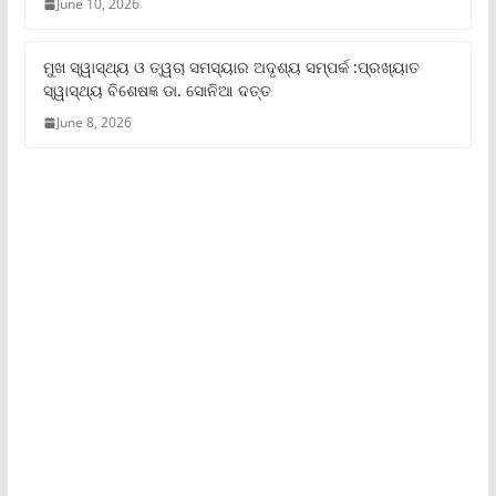
June 10, 2026
ମୁଖ ସ୍ୱାସ୍ଥ୍ୟ ଓ ତ୍ୱଚା ସମସ୍ୟାର ଅଦୃଶ୍ୟ ସମ୍ପର୍କ :ପ୍ରଖ୍ୟାତ
ସ୍ୱାସ୍ଥ୍ୟ ବିଶେଷଜ୍ଞ ଡା. ସୋନିଆ ଦତ୍ତ
June 8, 2026