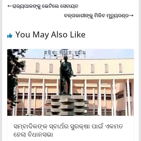
ରାଜ୍ୟପାଳଙ୍କୁ ଭେଟିଲେ ସେବାୟତ
ବଳ୍ତାକାରୀଙ୍କୁ ମିଳିବ ମୃତ୍ୟୁଦଣ୍ଡ
You May Also Like
ସମ୍ବାଦିକଙ୍କ ସ୍ବାର୍ଥର ସୁରକ୍ଷା ପାଇଁ ଏକମତ
ହେଲା ବିଧାନସଭା