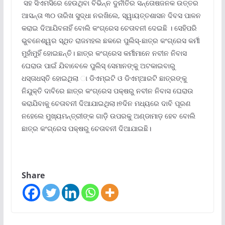
ସହ ସିଏମସିରେ ହେଉଥିବା ବିଭିନ୍ନ ଦୁର୍ନୀତିର ସନ୍ତୋଷଜନକ ଉତ୍ତର
ଆସନ୍ତା ୩୦ ତାରିଖ ସୁଦ୍ଧା ନରଖିଲେ, ସ୍ୱାୟତ୍ତଶାସନ ଦିବସ ପାଳନ
କରାଇ ଦିଆଯିବନାହିଁ ବୋଲି କଂଗ୍ରେସ ଚେତାବନୀ ଦେଇଛି । ସେହିପରି
ଭୁବନେଶ୍ୱର ସ୍ଥିତ ରାଜମହଲ ଛକରେ ପୁଲିସ୍-ଛାତ୍ର କଂଗ୍ରେସ କର୍ମୀ
ମୁହାଁମୁହିଁ ହୋଇଛନ୍ତି। ଛାତ୍ର କଂଗ୍ରେସ କର୍ମୀମାନେ ନବୀନ ନିବାସ
ଘେରାଉ ପାଇଁ ଯିବାବେଳେ ପୁଲିସ୍‌ ସେମାନଙ୍କୁ ଅଟକାଇବାରୁ
ଧସ୍ତାଧସ୍ତି ହୋଇଥିଲା ା ଡିଏମ୍‌ଇଟି ଓ ଡିଏମ୍‌ଆରଟି ଛାତ୍ରଙ୍କୁ
ନିଯୁକ୍ତି ଦାବିରେ ଛାତ୍ର କଂଗ୍ରେସ ପକ୍ଷରୁ ନବୀନ ନିବାସ ଘେରାଉ
କରାଯିବାକୁ ଚେତାବନୀ ଦିଆଯାଇଥିଲା।୭ଦିନ ମଧ୍ୟରେ ଦାବି ପୂରଣ
ନହେଲେ ମୁଖ୍ୟମନ୍ତ୍ରୀଙ୍କ ଗାଡ଼ି ଉପରକୁ ଅଣ୍ଡାମାଡ଼ ହେବ ବୋଲି
ଛାତ୍ର କଂଗ୍ରେସ ପକ୍ଷରୁ ଚେତାବନୀ ଦିଆଯାଇଛି।
Share