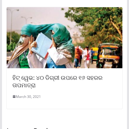
ହିଟ୍ ୱେଭ: ୪୦ ଡିଗ୍ରୀ ଉପରେ ୧୬ ସହରର
ତାପମାତ୍ରା
March 30, 2021