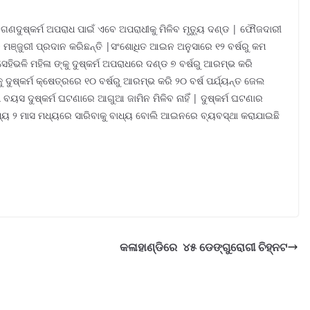
 ଓ ଗଣଦୁଷ୍କର୍ମ ଅପରାଧ ପାଇଁ ଏବେ ଅପରାଧୀକୁ ମିଳିବ ମୃତ୍ୟୁ ଦଣ୍ଡ | ଫୌଜଦାରୀ
ମଞ୍ଜୁରୀ ପ୍ରଦାନ କରିଛନ୍ତି |ସଂଶୋଧିତ ଆଇନ ଅନୁସାରେ ୧୨ ବର୍ଷରୁ କମ
ସେହିଭଳି ମହିଳା ଙ୍କୁ ଦୁଷ୍କର୍ମ ଅପରାଧରେ ଦଣ୍ଡ ୭ ବର୍ଷରୁ ଆରମ୍ଭ କରି
ଦୁଷ୍କର୍ମ କ୍ଷେତ୍ରରେ ୧୦ ବର୍ଷରୁ ଆରମ୍ଭ କରି ୨୦ ବର୍ଷ ପର୍ଯ୍ୟନ୍ତ ଜେଲ
ବୟସ ଦୁଷ୍କର୍ମ ଘଟଣାରେ ଆଗୁଆ ଜାମିନ ମିଳିବ ନାହିଁ | ଦୁଷ୍କର୍ମ ଘଟଣାର
ମଧ୍ୟ ୨ ମାସ ମଧ୍ୟରେ ସାରିବାକୁ ବାଧ୍ୟ ବୋଲି ଆଇନରେ ବ୍ୟବସ୍ଥା କରାଯାଇଛି
କଳାହାଣ୍ଡିରେ ୪୫ ଡେଙ୍ଗୁରୋଗୀ ଚିହ୍ନଟ