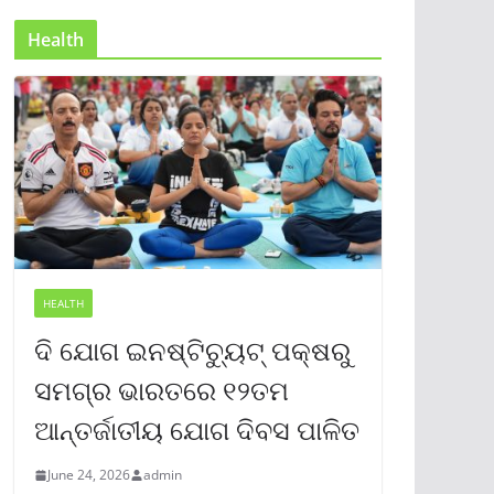
Health
HEALTH
ଦି ଯୋଗ ଇନଷ୍ଟିଚ୍ୟୁଟ୍ ପକ୍ଷରୁ
ସମଗ୍ର ଭାରତରେ ୧୨ତମ
ଆନ୍ତର୍ଜାତୀୟ ଯୋଗ ଦିବସ ପାଳିତ
June 24, 2026
admin