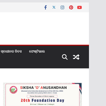
ସ୍ବାଧୀନତା ଦିବସ
ଫେଷ୍ଟିଭାଲ