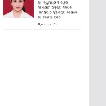
ମୁଖ ସ୍ୱାସ୍ଥ୍ୟ ଓ ତ୍ୱଚା
ସମସ୍ୟାର ଅଦୃଶ୍ୟ ସମ୍ପର୍କ
:ପ୍ରଖ୍ୟାତ ସ୍ୱାସ୍ଥ୍ୟ ବିଶେଷଜ୍ଞ
ଡା. ସୋନିଆ ଦତ୍ତ
June 8, 2026