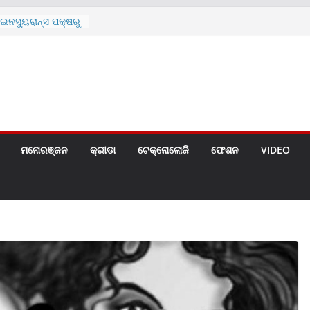
ନସ୍ୟୁରାନ୍ସ ପକ୍ଷରୁ
 ନେଇ ପ୍ରସ୍ତୁତ ନୂଆ
ନ୍ମୋଚିତ
ାରଙ୍କୁ ଚେୟାର ମାଡ଼
ରେ ସ୍କୁଲ ଛୁଟି
ୁଣୀର ମୃତ୍ୟୁ
଼ିତଙ୍କୁ ହତ୍ୟା,
ଆକ୍ରମଣର ଧମକ
ମନୋରଞ୍ଜନ
କ୍ରୀଡା
ଟେକ୍ନୋଲୋଜି
ଫେଶନ
VIDEO