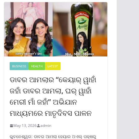
BUSINESS
HEALTH
LATEST
ଡାବର ଆମଲାର “କେୟାର୍ ୱାହାଁ
ଜହାଁ ଡାବର ଆମଲା, ଘର୍ ୱାହାଁ
ମେରୀ ମାଁ ଜହାଁ” ଅଭିଯାନ
ମାଧ୍ୟମରେ ମାତୃଦିବସ ପାଳନ
May 13, 2026
admin
ଭୁବନେଶ୍ୱର: ଡାବର ଆମଲା ହେୟାର ଅଏଲ୍ ପକ୍ଷରୁ