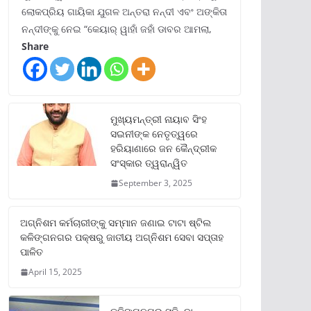
ଲୋକପ୍ରିୟ ଗାୟିକା ଯୁଗଳ ଅନ୍ତରା ନନ୍ଦୀ ଏବଂ ଅଙ୍କିତା
ନନ୍ଦୀଙ୍କୁ ନେଇ “କେୟାର୍ ୱାହାଁ ଜହାଁ ଡାବର ଆମଲା,
Share
ମୁଖ୍ୟମନ୍ତ୍ରୀ ନାୟାବ ସିଂହ
ସଇନୀଙ୍କ ନେତୃତ୍ୱରେ
ହରିୟାଣାରେ ଜନ କୈନ୍ଦ୍ରୀକ
ସଂସ୍କାର ତ୍ୱରାନ୍ୱିତ
September 3, 2025
ଅଗ୍ନିଶମ କର୍ମଚାରୀଙ୍କୁ ସମ୍ମାନ ଜଣାଇ ଟାଟା ଷ୍ଟିଲ
କଳିଙ୍ଗନଗର ପକ୍ଷରୁ ଜାତୀୟ ଅଗ୍ନିଶମ ସେବା ସପ୍ତାହ
ପାଳିତ
April 15, 2025