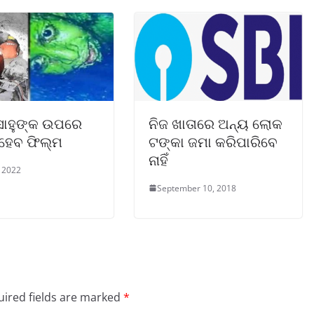
 ସାହୁଙ୍କ ଉପରେ
ନିଜ ଖାତାରେ ଅନ୍ୟ ଲୋକ
ଣ ହେବ ଫିଲ୍ମ
ଟଙ୍କା ଜମା କରିପାରିବେ
ନାହିଁ
, 2022
September 10, 2018
ired fields are marked
*