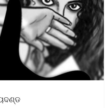
୍ୟୁଦଣ୍ଡ