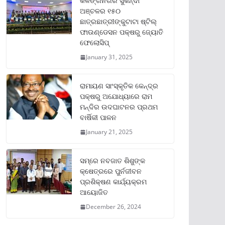
କଳିଙ୍ଗନଗର ସୁକିନ୍ଦା
ଅଞ୍ଚଳର ୧୫୦
ଛାତ୍ରଛାତ୍ରୀଙ୍କୁଟାଟା ଷ୍ଟିଲ୍
ଫାଉଣ୍ଡେସନ ପକ୍ଷରୁ ଜ୍ୟୋତି
ଫେଲୋସିପ୍‌
January 31, 2025
ରାମାୟଣ ସାଂସ୍କୃତିକ କେନ୍ଦ୍ର
ପକ୍ଷରୁ ଅଯୋଧ୍ୟାରେ ରାମ
ମନ୍ଦିର ଉଦଘାଟନର ପ୍ରଥମ
ବାର୍ଷିକୀ ପାଳନ
January 21, 2025
ସମ୍‌ରେ ନବଜାତ ଶିଶୁଙ୍କ
କ୍ଷେତ୍ରରେ ପୁର୍ନଜୀବନ
ପ୍ରଶିକ୍ଷଣ କାର୍ଯ୍ୟକ୍ରମ
ଆୟୋଜିତ
December 26, 2024