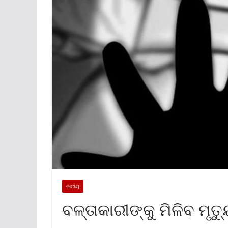
ଜାତୀୟ
ବଳ୍ତାକାରୀଙ୍କୁ ମିଳିବ ମୃତ