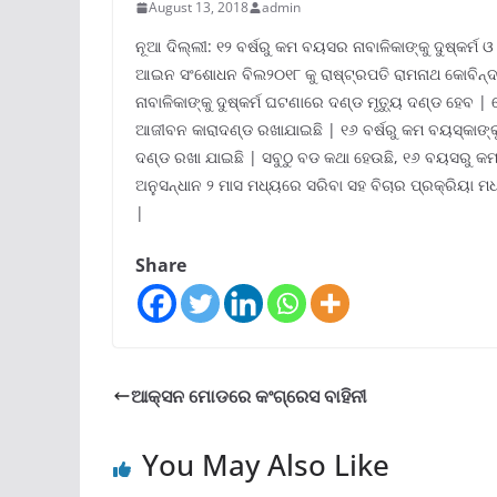
August 13, 2018
admin
ନୂଆ ଦିଲ୍ଲୀ: ୧୨ ବର୍ଷରୁ କମ ବୟସର ନାବାଳିକାଙ୍କୁ ଦୁଷ୍କର୍ମ
ଆଇନ ସଂଶୋଧନ ବିଲ୨୦୧୮ କୁ ରାଷ୍ଟ୍ରପତି ରାମନାଥ କୋବିନ୍ଦ 
ନାବାଳିକାଙ୍କୁ ଦୁଷ୍କର୍ମ ଘଟଣାରେ ଦଣ୍ଡ ମୃତ୍ୟୁ ଦଣ୍ଡ ହେବ | 
ଆଜୀବନ କାରାଦଣ୍ଡ ରଖାଯାଇଛି | ୧୬ ବର୍ଷରୁ କମ ବୟସ୍କାଙ୍କୁ 
ଦଣ୍ଡ ରଖା ଯାଇଛି | ସବୁଠୁ ବଡ କଥା ହେଉଛି, ୧୬ ବୟସରୁ କମ 
ଅନୁସନ୍ଧାନ ୨ ମାସ ମଧ୍ୟରେ ସରିବା ସହ ବିଚାର ପ୍ରକ୍ରିୟା 
|
Share
ଆକ୍ସନ ମୋଡରେ କଂଗ୍ରେସ ବାହିନୀ
You May Also Like