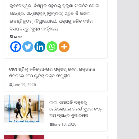
ଭୁବନେଶ୍ୱର: ବିଶ୍ୱର ସବୁଠାରୁ ପୁରୁଣା ସଂଗଠିତ ଯୋଗ
କେନ୍ଦ୍ର, ସାନ୍ତାକ୍ରୁଜ୍ (ମୁମ୍ବାଇ) ସ୍ଥିତ ‘ଦି ଯୋଗ
ଇନଷ୍ଟିଚ୍ୟୁଟ୍‌’ (ଟିୱାଇଆଇ), ପକ୍ଷରୁ ଚଳିତ ବର୍ଷର
ବିଷୟବସ୍ତୁ “ସୁସ୍ଥ ବାର୍ଦ୍ଧକ୍ୟ
Share
ଟାଟା ଷ୍ଟିଲ୍‌ କଳିଙ୍ଗନଗର ପକ୍ଷରୁ ମେଗା ରକ୍ତଦାନ
ଶିବିରରେ ୨୮୦ ୟୁନିଟ୍‌ ରକ୍ତ ସଂଗୃହୀତ
June 19, 2026
ଟାଟା ଏଆଇଜି ପକ୍ଷରୁ
ମେଡିକେୟାର ରିଜର୍ଭ ସୁପର ଟପ୍‌-
ଅପ୍ ପ୍ଲାନ୍‌ର ଶୁଭାରମ୍ଭ
June 10, 2026