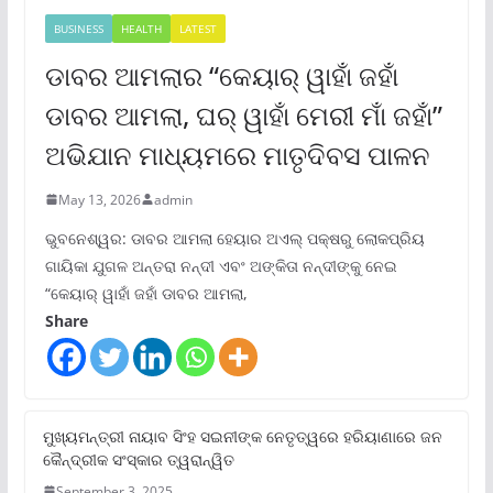
BUSINESS
HEALTH
LATEST
ଡାବର ଆମଲାର “କେୟାର୍ ୱାହାଁ ଜହାଁ
ଡାବର ଆମଲା, ଘର୍ ୱାହାଁ ମେରୀ ମାଁ ଜହାଁ”
ଅଭିଯାନ ମାଧ୍ୟମରେ ମାତୃଦିବସ ପାଳନ
May 13, 2026
admin
ଭୁବନେଶ୍ୱର: ଡାବର ଆମଲା ହେୟାର ଅଏଲ୍ ପକ୍ଷରୁ ଲୋକପ୍ରିୟ
ଗାୟିକା ଯୁଗଳ ଅନ୍ତରା ନନ୍ଦୀ ଏବଂ ଅଙ୍କିତା ନନ୍ଦୀଙ୍କୁ ନେଇ
“କେୟାର୍ ୱାହାଁ ଜହାଁ ଡାବର ଆମଲା,
Share
ମୁଖ୍ୟମନ୍ତ୍ରୀ ନାୟାବ ସିଂହ ସଇନୀଙ୍କ ନେତୃତ୍ୱରେ ହରିୟାଣାରେ ଜନ
କୈନ୍ଦ୍ରୀକ ସଂସ୍କାର ତ୍ୱରାନ୍ୱିତ
September 3, 2025