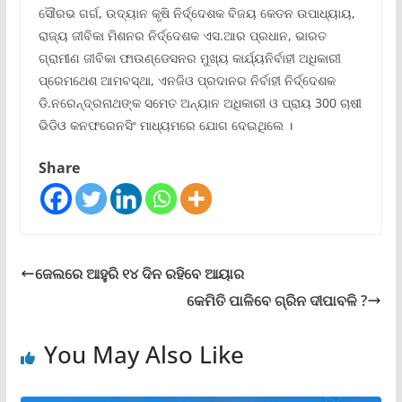
ସୌରଭ ଗର୍ଗ, ଉଦ୍ୟାନ କୃଷି ନିର୍ଦ୍ଦେଶକ ବିଜୟ କେତନ ଉପାଧ୍ୟାୟ,
ରାଜ୍ୟ ଜୀବିକା ମିଶନର ନିର୍ଦ୍ଦେଶକ ଏସ.ଆର ପ୍ରଧାନ, ଭାରତ
ଗ୍ରାମୀଣ ଜୀବିକା ଫାଉଣ୍ଡେସନର ମୁଖ୍ୟ କାର୍ଯ୍ୟନିର୍ବାହୀ ଅଧିକାରୀ
ପ୍ରେମଥେଶ ଆମବସ୍ଥା, ଏନଜିଓ ପ୍ରଦାନର ନିର୍ବାହୀ ନିର୍ଦ୍ଦେଶକ
ଡି.ନରେନ୍ଦ୍ରନାଥଙ୍କ ସମେତ ଅନ୍ୟାନ ଅଧିକାରୀ ଓ ପ୍ରାୟ 300 ଚାଷୀ
ଭିଡିଓ କନଫରେନସିଂ ମାଧ୍ୟମରେ ଯୋଗ ଦେଇଥିଲେ ।
Share
ଜେଲରେ ଆହୁରି ୧୪ ଦିନ ରହିବେ ଆୟାର
କେମିତି ପାଳିବେ ଗ୍ରିନ ଦୀପାବଳି ?
You May Also Like