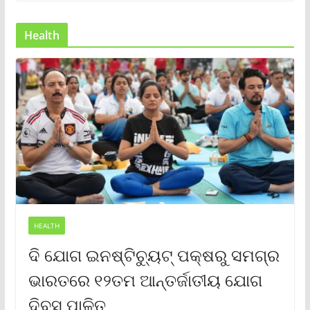
Health
HEALTH
ଦି ଯୋଗ ଇନଷ୍ଟିଚ୍ୟୁଟ୍ ପକ୍ଷରୁ ସମଗ୍ର
ଭାରତରେ ୧୨ତମ ଆନ୍ତର୍ଜାତୀୟ ଯୋଗ
ଦିବସ ପାଳିତ