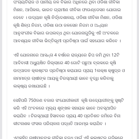
ପଂଚାୟତିରାଜ ଓ ପାନୀୟ ଜଳ ବିଭାଗ ଅଧିନରେ ଥିବା ଓଡିଶା ଜୀବିକା
ମିଶନ, ଆପିକଲ, ଭାରତ ଗ୍ରାମୀଣ ଜୀବିକା ଫାଉଣ୍ଡେସନ ଯୋଗାଇ
ଦେବେ । ଉଦ୍ୟାନ କୃଷି ନିର୍ଦ୍ଦେଶାଳୟ, ଓଡିଶା ଜୀବିକା ମିଶନ, ଓଡିଶା
କୃଷି ଶିଳ୍ପ ନିଗମ, ଓଡିଶା ଉଠା ଜଳସେନ ନିଗମ ଓ ଅନ୍ୟାନ
ଆନୁସଂଗୀକ ବିଭାଗ ଉପଲବ୍ଧ ଥିବା ଯୋଜନାଗୁଡିକୁ ଏହି ଅଂଚଳରେ
ଆବଶ୍ୟକ ଜୀବିକା ଭିତ୍ତିଭୂମୀ ପ୍ରତିଷ୍ଠା ପାଇଁ ସହଯୋଗ କରିବେ ।
ଏହି ଯୋଜନାରେ ଆସନ୍ତା 4 ବର୍ଷରେ ରାଜ୍ୟରେ ଢିପ ଜମି ଥିବା 12ଟି
ଆଦିବାସୀ ଅଧ୍ୟୁଷିତ ଜିଲ୍ଲାରେ 40 ଗୋଟି ପଛୁଆ ବ୍ଲକରେ କୃଷି
ଉତ୍ପାଦନ କ୍ଲଷ୍ଟର ପ୍ରତିଷ୍ଠା କରାଯାଇ ପ୍ରାୟ 1ଲକ୍ଷ କ୍ଷୁଦ୍ର ଓ
ନାମମାତ୍ର ଚାଷୀଙ୍କ ଆୟକୁ ଚିରସ୍ଥାୟୀ ଭାବେ ବୃଦ୍ଧି କରିବାକୁ
ଲକ୍ଷ୍ୟ ରଖାଯାଇଛି ।
ସେହିପରି 750ଜଣ ବଜାର ସଂଯୋଗୀକାରୀ କୃଷି ଉଦ୍ୟୋଗୀଙ୍କୁ ସୃଷ୍ଟି
କରି ଏହି ଅଂଚଳରେ ମୂଲ୍ୟ ଶୃଙ୍ଖଳ ସହାୟକ ଭାବେ ଅବସ୍ଥାପିତ
କରାଯିବ । ଚିରସ୍ଥାୟୀ ହିସାବରେ ପ୍ରାୟ 40 ପ୍ରତିଶତ ଜମିରେ ବିନା
କୀଟନାଶକ ଫସଲ ପରିଚାଳନା ପଦ୍ଧତି ଆରମ୍ଭ କରାଯିବ ।
ଏଥିସହିତ ଚାଷୀମାନଙ୍କ ଜୀବିକା ବୃଦ୍ଧି ପାଇଁ ଏହି କ୍ଲଷ୍ଟର ଗୁଡିକରେ