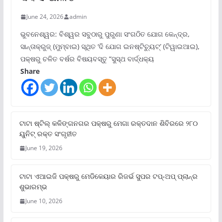
June 24, 2026
admin
ଭୁବନେଶ୍ୱର: ବିଶ୍ୱର ସବୁଠାରୁ ପୁରୁଣା ସଂଗଠିତ ଯୋଗ କେନ୍ଦ୍ର,
ସାନ୍ତାକ୍ରୁଜ୍ (ମୁମ୍ବାଇ) ସ୍ଥିତ ‘ଦି ଯୋଗ ଇନଷ୍ଟିଚ୍ୟୁଟ୍‌’ (ଟିୱାଇଆଇ),
ପକ୍ଷରୁ ଚଳିତ ବର୍ଷର ବିଷୟବସ୍ତୁ “ସୁସ୍ଥ ବାର୍ଦ୍ଧକ୍ୟ
Share
ଟାଟା ଷ୍ଟିଲ୍‌ କଳିଙ୍ଗନଗର ପକ୍ଷରୁ ମେଗା ରକ୍ତଦାନ ଶିବିରରେ ୨୮୦
ୟୁନିଟ୍‌ ରକ୍ତ ସଂଗୃହୀତ
June 19, 2026
ଟାଟା ଏଆଇଜି ପକ୍ଷରୁ ମେଡିକେୟାର ରିଜର୍ଭ ସୁପର ଟପ୍‌-ଅପ୍ ପ୍ଲାନ୍‌ର
ଶୁଭାରମ୍ଭ
June 10, 2026