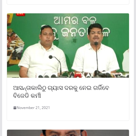
ଆସନ୍ତାକାଲିଠୁ ଗ୍ୟାସ ଦରକୁ ନେଇ ଗର୍ଜିବେ
ବିଜେଡି କର୍ମୀ
November 21, 2021