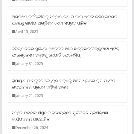
ଅଗ୍ନିଶମ କର୍ମଚାରୀଙ୍କୁ ସମ୍ମାନ ଜଣାଇ ଟାଟା ଷ୍ଟିଲ କଳିଙ୍ଗନଗର
ପକ୍ଷରୁ ଜାତୀୟ ଅଗ୍ନିଶମ ସେବା ସପ୍ତାହ ପାଳିତ
April 15, 2025
କଳିଙ୍ଗନଗର ସୁକିନ୍ଦା ଅଞ୍ଚଳର ୧୫୦ ଛାତ୍ରଛାତ୍ରୀଙ୍କୁଟାଟା ଷ୍ଟିଲ୍
ଫାଉଣ୍ଡେସନ ପକ୍ଷରୁ ଜ୍ୟୋତି ଫେଲୋସିପ୍‌
January 31, 2025
ରାମାୟଣ ସାଂସ୍କୃତିକ କେନ୍ଦ୍ର ପକ୍ଷରୁ ଅଯୋଧ୍ୟାରେ ରାମ ମନ୍ଦିର
ଉଦଘାଟନର ପ୍ରଥମ ବାର୍ଷିକୀ ପାଳନ
January 21, 2025
ସମ୍‌ରେ ନବଜାତ ଶିଶୁଙ୍କ କ୍ଷେତ୍ରରେ ପୁର୍ନଜୀବନ ପ୍ରଶିକ୍ଷଣ
କାର୍ଯ୍ୟକ୍ରମ ଆୟୋଜିତ
December 26, 2024