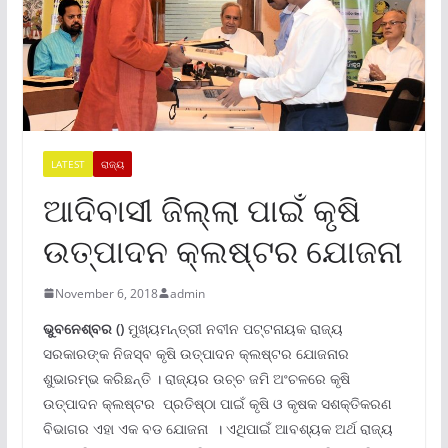
LATEST
ରାଜ୍ୟ
ଆଦିବାସୀ ଜିଲ୍ଲା ପାଇଁ କୃଷି
ଉତ୍ପାଦନ କ୍ଲଷ୍ଟର ଯୋଜନା
November 6, 2018
admin
ଭୁବନେଶ୍ବର ()
ମୁଖ୍ୟମନ୍ତ୍ରୀ ନବୀନ ପଟ୍ଟନାୟକ ରାଜ୍ୟ
ସରକାରଙ୍କ ନିଜସ୍ବ କୃଷି ଉତ୍ପାଦନ କ୍ଲଷ୍ଟର ଯୋଜନାର
ଶୁଭାରମ୍ଭ କରିଛନ୍ତି । ରାଜ୍ୟର ଉଚ୍ଚ ଜମି ଅଂଚଳରେ କୃଷି
ଉତ୍ପାଦନ କ୍ଲଷ୍ଟର ପ୍ରତିଷ୍ଠା ପାଇଁ କୃଷି ଓ କୃଷକ ସଶକ୍ତିକରଣ
ବିଭାଗର ଏହା ଏକ ବଡ ଯୋଜନା । ଏଥିପାଇଁ ଆବଶ୍ୟକ ଅର୍ଥ ରାଜ୍ୟ