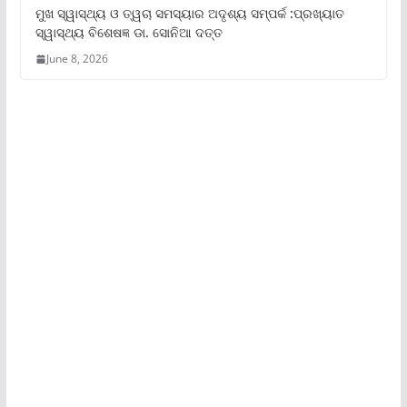
ମୁଖ ସ୍ୱାସ୍ଥ୍ୟ ଓ ତ୍ୱଚା ସମସ୍ୟାର ଅଦୃଶ୍ୟ ସମ୍ପର୍କ :ପ୍ରଖ୍ୟାତ
ସ୍ୱାସ୍ଥ୍ୟ ବିଶେଷଜ୍ଞ ଡା. ସୋନିଆ ଦତ୍ତ
June 8, 2026