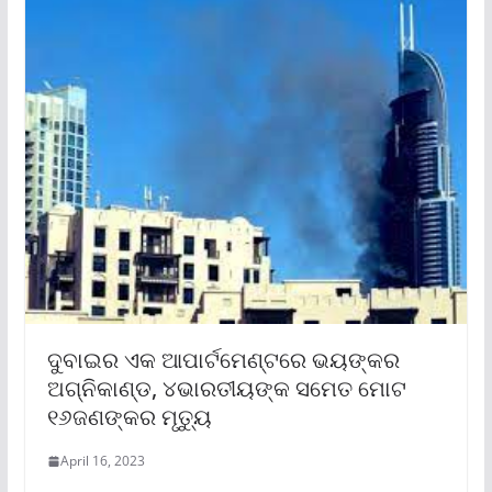
ଦୁବାଇର ଏକ ଆପାର୍ଟମେଣ୍ଟରେ ଭୟଙ୍କର
ଅଗ୍ନିକାଣ୍ଡ, ୪ଭାରତୀୟଙ୍କ ସମେତ ମୋଟ
୧୬ଜଣଙ୍କର ମୃତ୍ୟୁ
April 16, 2023