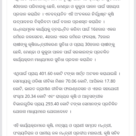
40ହଜାର ପରିବାରକୁ ଛେଳି, ମେଣ୍ଢା ଓ କୁକୁଡା ପାଳନ ପାଇଁ ସହାୟତା
ପ୍ରଦାନ କରାଯିବ । ଏତଦବ୍ୟତିତ ଏହି ଅଂଚଳରେ ନିର୍ଦ୍ଧିଷ୍ଟ କୃଷି
ଉତ୍ପାଦନର ବିକ୍ରିବଟା ପାଇଁ ବଜାର ପ୍ରଶସ୍ତ କରାଯିବ ।
ଉନ୍ନୟମୂଳକ କାର୍ଯ୍ୟକୁ ତ୍ବରାନ୍ବିତ କରିବା ପାଇଁ 16ହଜାର ଏକର
ଜମିରେ ଜଳସେଚନ, 4ହଜାର ଏକର ଜମିରେ ଫଳଚାଷ, 7ହଜାର
ଚାଷୀଙ୍କୁ କୃଷିଜାନ୍ତ୍ରୀକରଣ ସୁବିଧା ଓ ପ୍ରାୟ 30ହଜାର ଚାଷୀଙ୍କୁ
ଛେଳି, ମେଣ୍ଢା ଓ କୁକୁଡା ପାଳନ ପାଇଁ ସରକାରଙ୍କ ପ୍ରଚଳିତ
କାର୍ଯ୍ୟକ୍ରମ ମାଧ୍ୟମରେ ସୁବିଧା ପ୍ରଦାନ କରାଯିବ ।
ଏଥିପାଇଁ ପ୍ରାୟ 401.60 କୋଟି ଟଙ୍କା ଖର୍ଚ୍ଚ ଅଟକଳ କରାଯାଇଛି ।
ସେମଧ୍ୟରୁ ଓଡିଶା ଜୀବିକା ମିଶନ 70.06 କୋଟି, ଆପିକଲ 17.80
କୋଟି, ଭାରତ ଗ୍ରାମୀଣ ଜୀବିକା ଫାଉଣ୍ଡେସନ ଓ ଏହାର ସହଯୋଗୀ
ସଂସ୍ଥା 20.34 କୋଟି ଏବଂ ରାଜ୍ୟର କୃଷି ଓ ଆନୁସଙ୍ଗୀକ
ବିଭାଗଗୁଡିକ ପ୍ରାୟ 293.40 କୋଟି ଟଙ୍କା ସେମାନଙ୍କ ପ୍ରଚିଳିଚ
ଯୋଜନା ମାଧ୍ୟମରେ ଯୋଗାଦେବେ ।
ଏହି କାର୍ଯ୍ୟକ୍ରମରେ କୃଷି, ମତ୍ସ୍ୟ ଓ ପ୍ରାଣୀ ସମ୍ପଦ ମନ୍ତ୍ରୀ,
ପଂଚାୟତିରାଜ ଓ ପାନୀୟ ଜଳ ମନ୍ତ୍ରୀ ପ୍ରଦୀପ ମହାରଥୀ, କୃଷି ସଚିବ