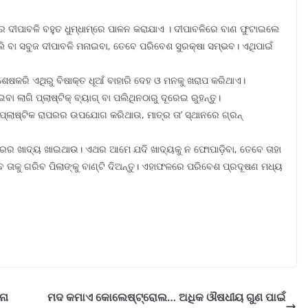
ରେ ଦୀପାବଳି ବହୁତ ଧୁମ୍ଧାମ୍ରେ ପାଳନ କରାଯାଏ । ଦୀପାବଳିରେ ବାଣ ଫୁଟାଇଲେ
ଲି ବା ସବୁଜ ଦୀପାବଳି ମନାଇବା, ତେବେ ପରିବେଶ ସୁରକ୍ଷା ସମ୍ଭବ। ଏଥିପାଇଁ
। ବିଶେଷକରି ଏଥିରୁ ବିଷାକ୍ତ ଧୂଆଁ ବାହାରି ଦେହ ଓ ମନକୁ ଖରାପ କରିଥାଏ।
ବା ଲାଗି ପ୍ଲାଷ୍ଟିକ୍ ବ୍ୟାଗ୍ ବା ପଲିଥିନଠାରୁ ଦୂରେଇ ରୁହନ୍ତୁ।
ଆମେ ପ୍ଲାଷ୍ଟିକ ରାପରର ଉପଯୋଗ କରିଥାଉ, ମାତ୍ର ତା’ ସ୍ଥାନରେ ଗ୍ରନ୍
୍ରକାରର ଖାଦ୍ୟ ଖାଇଥାଉ। ଏଥର ଆମେ ଯଦି ଖାଦ୍ୟକୁ ନ ଫୋପାଡ଼ିବା, ତେବେ ତାହା
ବେ ତାକୁ ଗରିବ ପିଲାଙ୍କୁ ବାଣ୍ଟି ଦିଅନ୍ତୁ। ଏହାଫଳରେ ପରିବେଶ ପ୍ରଦୂଷଣ ମଧ୍ୟ
ନା
ମଦ କମାଏ କୋଲେଷ୍ଟ୍ରୋଲ… ଅଧିକ ଔଷଧୀୟ ଗୁଣ ପାଇଁ