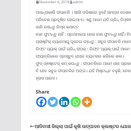
November 6, 2018
admin
ଆସନ୍ତାକାଲି ଦୀପାବଳି । ଖାଲି ଓଡିଶାରେ ନୁହେଁ ସମଗ୍ର ଦେଶ
ପରିବେଶ ପ୍ରଦୂଷିତ ହୋଇଥାଏ। ଏଣୁ ଆମେ ଯଦି ଗ୍ରିନ୍ ଦିଓ୍ଵା
ଜାଣି ରଖନ୍ତୁ ନିମ୍ନ କଥାଟ୍ଟ
ବାଣ ଫୁଟାନ୍ତୁ ନାହିଁ : ପ୍ରଥମକଥା ହେଲା ବାଣ ଫୁଟାନ୍ତୁ ନାହିଁ
ପ୍ଲାଷ୍ଟିକ୍ ବ୍ୟାଗଠାରୁ ଦୂରେଇ ରହନ୍ତୁ : ସବୁଜ ଦୀପାବଳି ମନେଇ
ଗିଫ୍ଟ ପ୍ୟାକ୍ ପାଇଁ ଗ୍ରିନ୍ ରାପର୍ : ଗିଫ୍ଟ ପ୍ୟାକ୍ ପାଇଁ 
ଫ୍ୟାବ୍ରିକରେ ପ୍ରସ୍ତୁତ ରାପର ବ୍ୟବହାର କରିଲେ ଭଲ।
ଫୁଡ୍ ଓ୍ଵଷ୍ଟେଜ୍ କମ୍ କରନ୍ତୁ : ଦୀପାବଳିରେ ଆମେ ନାନା ପ
ବି ହେବ ସବୁଜ ଦୀପାବଳିର ଅଙ୍ଗ। ଯଦି ମିଷ୍ଟାନ୍ନ ବଳୁଛି, ତେ
ହ୍ରାସ ପାଇବ।
Share
ଆଦିବାସୀ ଜିଲ୍ଲା ପାଇଁ କୃଷି ଉତ୍ପାଦନ କ୍ଲଷ୍ଟର ଯୋଜ