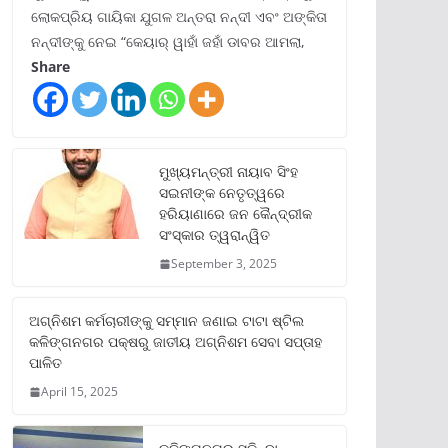
ଲୋକପ୍ରିୟ ଗାୟିକା ଯୁଗଳ ଅନ୍ତରା ନନ୍ଦୀ ଏବଂ ଅଙ୍କିତା
ନନ୍ଦୀଙ୍କୁ ନେଇ “କେୟାର୍ ୱାହାଁ ଜହାଁ ଡାବର ଆମଲା,
Share
ମୁଖ୍ୟମନ୍ତ୍ରୀ ନାୟାବ ସିଂହ
ସଇନୀଙ୍କ ନେତୃତ୍ୱରେ
ହରିୟାଣାରେ ଜନ କୈନ୍ଦ୍ରୀକ
ସଂସ୍କାର ତ୍ୱରାନ୍ୱିତ
September 3, 2025
ଅଗ୍ନିଶମ କର୍ମଚାରୀଙ୍କୁ ସମ୍ମାନ ଜଣାଇ ଟାଟା ଷ୍ଟିଲ
କଳିଙ୍ଗନଗର ପକ୍ଷରୁ ଜାତୀୟ ଅଗ୍ନିଶମ ସେବା ସପ୍ତାହ
ପାଳିତ
April 15, 2025