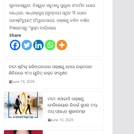
ଭୁବନେଶ୍ୱର: ବିଶ୍ୱର ସବୁଠାରୁ ପୁରୁଣା ସଂଗଠିତ ଯୋଗ
କେନ୍ଦ୍ର, ସାନ୍ତାକ୍ରୁଜ୍ (ମୁମ୍ବାଇ) ସ୍ଥିତ ‘ଦି ଯୋଗ
ଇନଷ୍ଟିଚ୍ୟୁଟ୍‌’ (ଟିୱାଇଆଇ), ପକ୍ଷରୁ ଚଳିତ ବର୍ଷର
ବିଷୟବସ୍ତୁ “ସୁସ୍ଥ ବାର୍ଦ୍ଧକ୍ୟ
Share
ଟାଟା ଷ୍ଟିଲ୍‌ କଳିଙ୍ଗନଗର ପକ୍ଷରୁ ମେଗା ରକ୍ତଦାନ
ଶିବିରରେ ୨୮୦ ୟୁନିଟ୍‌ ରକ୍ତ ସଂଗୃହୀତ
June 19, 2026
ଟାଟା ଏଆଇଜି ପକ୍ଷରୁ
ମେଡିକେୟାର ରିଜର୍ଭ ସୁପର ଟପ୍‌-
ଅପ୍ ପ୍ଲାନ୍‌ର ଶୁଭାରମ୍ଭ
June 10, 2026