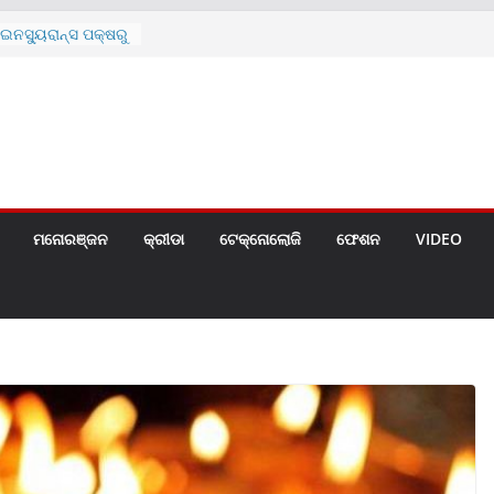
ନସ୍ୟୁରାନ୍ସ ପକ୍ଷରୁ
 ନେଇ ପ୍ରସ୍ତୁତ ନୂଆ
ନ୍ମୋଚିତ
ାରଙ୍କୁ ଚେୟାର ମାଡ଼
ରେ ସ୍କୁଲ ଛୁଟି
ୁଣୀର ମୃତ୍ୟୁ
଼ିତଙ୍କୁ ହତ୍ୟା,
ଆକ୍ରମଣର ଧମକ
ମନୋରଞ୍ଜନ
କ୍ରୀଡା
ଟେକ୍ନୋଲୋଜି
ଫେଶନ
VIDEO