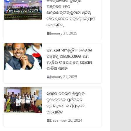
କଳିଙ୍ଗନଗର ସୁକିନ୍ଦା
ଅଞ୍ଚଳର ୧୫୦
ଛାତ୍ରଛାତ୍ରୀଙ୍କୁଟାଟା ଷ୍ଟିଲ୍
ଫାଉଣ୍ଡେସନ ପକ୍ଷରୁ ଜ୍ୟୋତି
ଫେଲୋସିପ୍‌
January 31, 2025
ରାମାୟଣ ସାଂସ୍କୃତିକ କେନ୍ଦ୍ର
ପକ୍ଷରୁ ଅଯୋଧ୍ୟାରେ ରାମ
ମନ୍ଦିର ଉଦଘାଟନର ପ୍ରଥମ
ବାର୍ଷିକୀ ପାଳନ
January 21, 2025
ସମ୍‌ରେ ନବଜାତ ଶିଶୁଙ୍କ
କ୍ଷେତ୍ରରେ ପୁର୍ନଜୀବନ
ପ୍ରଶିକ୍ଷଣ କାର୍ଯ୍ୟକ୍ରମ
ଆୟୋଜିତ
December 26, 2024