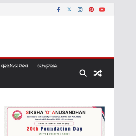
ସ୍ବାଧୀନତା ଦିବସ
ଫେଷ୍ଟିଭାଲ