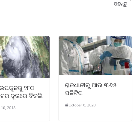
ପଢନ୍ତୁ
ରାଜଧାନୀରୁ ଆଉ ୩୬୫
 ଉପକୂଳରୁ ୨୮୦
ପଜିଟିଭ
ିଟର ଦୂରରେ ତିତଲି
October 6, 2020
 10, 2018