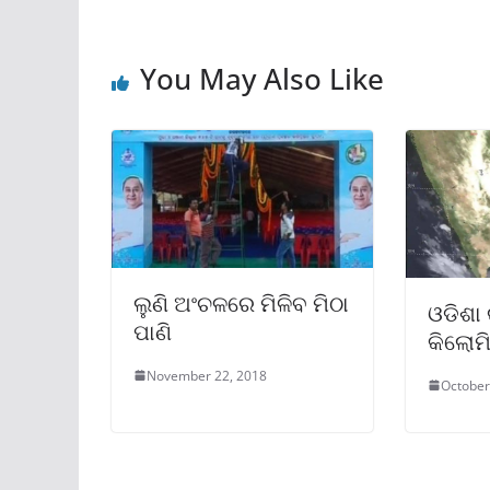
You May Also Like
ଲୁଣି ଅଂଚଳରେ ମିଳିବ ମିଠା
ଓଡିଶା
ପାଣି
କିଲୋମ
November 22, 2018
October