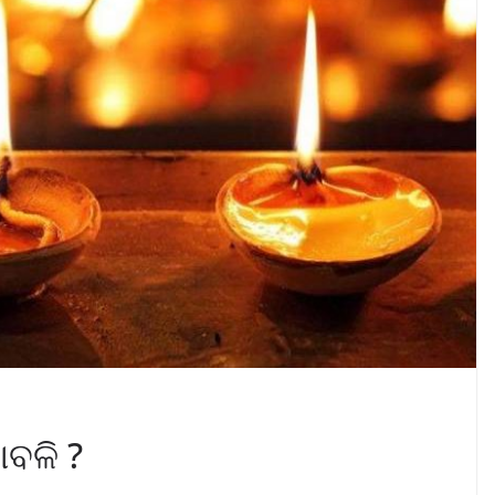
ାବଳି ?