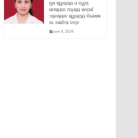
ମୁଖ ସ୍ୱାସ୍ଥ୍ୟ ଓ ତ୍ୱଚା
ସମସ୍ୟାର ଅଦୃଶ୍ୟ ସମ୍ପର୍କ
:ପ୍ରଖ୍ୟାତ ସ୍ୱାସ୍ଥ୍ୟ ବିଶେଷଜ୍ଞ
ଡା. ସୋନିଆ ଦତ୍ତ
June 8, 2026