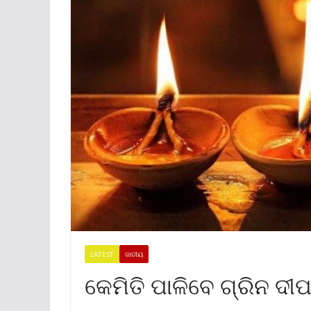
LATEST
ଜାତୀୟ
କେମିତି ପାଳିବେ ଗ୍ରିନ ଦୀପ