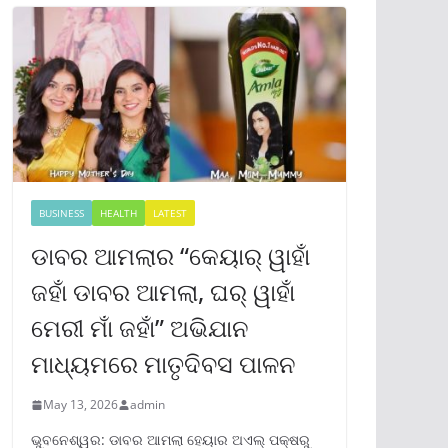
BUSINESS
HEALTH
LATEST
ଡାବର ଆମଲାର “କେୟାର୍ ୱାହାଁ
ଜହାଁ ଡାବର ଆମଲା, ଘର୍ ୱାହାଁ
ମେରୀ ମାଁ ଜହାଁ” ଅଭିଯାନ
ମାଧ୍ୟମରେ ମାତୃଦିବସ ପାଳନ
May 13, 2026
admin
ଭୁବନେଶ୍ୱର: ଡାବର ଆମଲା ହେୟାର ଅଏଲ୍ ପକ୍ଷରୁ