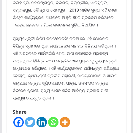
କଳାହାଣ୍ଡି, ନବରଙ୍ଗପୁର, ବରଗଡ, ବଲାଙ୍ଗୀର, ଝାରସୁଗୁଡା,
ସମ୍ବଲପୁର, ବୌଦ୍ଧ ଓ ସୋନପୁର । 2019 ମାର୍ଚ୍ଚ ସୁଦ୍ଧା ଏହି ମେଗା
ଲିଫ୍ଟ କାର୍ଯ୍ୟକ୍ରମ ଅଧୀନରେ ଆହୁରି 80ଟି ପ୍ରକଳ୍ପ ଜରିଆରେ
1ଲକ୍ଷ ହେକ୍ଟର ଜମିରେ ଜଳସେନର ସୁବିଧା ଦିଆଯିବ ।
ମୁଖ୍ୟମନ୍ତ୍ରୀ ଭିଡିଓ କନଫରେନସିଂ ଜରିଆରେ ଏହି ଯୋଜନାର
ବିଭିନ୍ନ ସ୍ଥାନରେ ଥିବା ଚାଷୀମାନଙ୍କ ସହ ମତ ବିନିମୟ କରିଥିଲେ ।
ଏହି ଅବସରରେ ପାର୍ବତୀଗିରି ମେଗା ଉଠା ଜଳସେଚନ ପ୍ରକଳ୍ପ
ସମ୍ବନ୍ଧିରେ ବିଭିନ୍ନ ତଥଯ ସମ୍ବଳିତ ଏକ ପୁସ୍ତକକୁ ମୁଖ୍ୟମନ୍ତ୍ରୀ
ଉନ୍ମୋଚନ କରିଥିଲେ । ଏହି କାର୍ଯ୍ୟକ୍ରମରେ ଅର୍ଥମନ୍ତ୍ରୀ ଶଶିଭୂଷଣ
ବେହେରା, କୃଷିମନ୍ତ୍ରୀ ପ୍ରଦୀପ ମହାରଥୀ, ଖାଦ୍ୟଯୋଗାଣ ଓ ଖାଉଟି
କଲ୍ୟାଣ ମନ୍ତ୍ରୀ ସୂର୍ଯ୍ୟନାରାୟଣ ପାତ୍ର, ଜଳସଂପଦ ମନ୍ତ୍ରୀ
ନିରଂଜନ ପୂଜାରୀ, ମୁଖ୍ୟ ଶାସନ ସଚିବ ଆଦିତ୍ୟ ପ୍ରସାଦ ପାଢୀ
ପ୍ରମୁଖ ଉପସ୍ଥିତ ଥିଲେ ।
Share