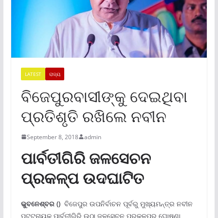
LATEST
ରାଜ୍ୟ
ବିଜେପୁରବାସୀଙ୍କୁ ଦେଇଥିବା
ପ୍ରତିଶୃତି ରଖିଲେ ନବୀନ
September 8, 2018
admin
ପାର୍ବତୀଗିରି ଜଳସେଚନ
ପ୍ରକଳ୍ପ ଉଦଘାଟିତ
ଭୁବନେଶ୍ବର ()
ବିଜେପୁର ଉପନିର୍ବାଚନ ପୂର୍ବରୁ ମୁଖ୍ୟମନ୍ତ୍ର ନବୀନ
ପଟ୍ଟନାୟକ ପାର୍ବତୀଗିରି ଉଠା ଜଳସେଚନ ପ୍ରକଳ୍ପର ଘୋଷଣା