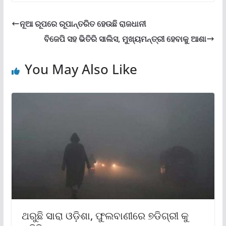
ନୂଆ ରୂପରେ ରୂପାନ୍ତରିତ ହେଉଛି ରାଜଧାନୀ
ବିଜେପି ସହ ଭିତିରି ସାଲିସ, ମୁଖ୍ୟମନ୍ତ୍ରୀ ହେବାକୁ ଆଶା
You May Also Like
ଥରୁଛି ସାରା ଓଡ଼ିଶା, ଫୁଲବାଣୀରେ ୭ଡିଗ୍ରୀ କୁ