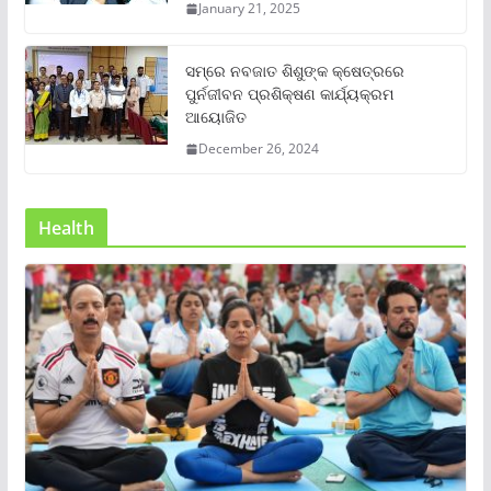
January 21, 2025
ସମ୍‌ରେ ନବଜାତ ଶିଶୁଙ୍କ କ୍ଷେତ୍ରରେ
ପୁର୍ନଜୀବନ ପ୍ରଶିକ୍ଷଣ କାର୍ଯ୍ୟକ୍ରମ
ଆୟୋଜିତ
December 26, 2024
Health