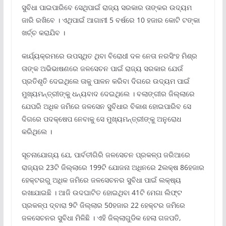
ସୁବିଧା ପାଇପାରିବେ ସେଥିପାଇଁ ରାଜ୍ୟ ସରକାର ତାଙ୍କର ଉଦ୍ୟମ
ଜାରି ରଖିବେ । ଏଥିପାଇଁ ଆଗାମୀ 5 ବର୍ଷରେ 10 ହଜାର କୋଟି ଟଙ୍କା
ଖର୍ଚ୍ଚ କରାଯିବ ।
କାର୍ଯ୍ୟକ୍ରମରେ ଉପସ୍ଥିତ ଥିବା ବିରୋଧୀ ଦଳ ନେତା ନରସିଂହ ମିଶ୍ର
ତାଙ୍କ ଅଭିଭାଷଣରେ ଜଳସେଚନ ପାଇଁ ରାଜ୍ୟ ସରକାର ଯେଉଁ
ପ୍ରତିଶୃତି ଦେଇଥିଲେ ତାକୁ ପାଳନ କରିବା ଦିଗରେ ଉଦ୍ୟମ ପାଇଁ
ମୁଖ୍ୟମନ୍ତ୍ରୀଙ୍କୁ ଧନ୍ୟବାଦ ଦେଇଥିଲେ । ବଲାଙ୍ଗୀର ଜିଲ୍ଲାରେ
ଯେପରି ଅଧିକ ଜମିରେ ଜଳସେନ ସୁବିଧାର ବିକାଶ ହୋଇପାରିବ ସେ
ଦିଗରେ ପଦକ୍ଷେପ ନେବାକୁ ସେ ମୁଖ୍ୟମନ୍ତ୍ରୀଙ୍କୁ ଅନୁରୋଧ
କରିଥିଲେ ।
ସୂଚନାଯୋଗ୍ୟ ଯେ, ପାର୍ବତୀଗିରି ଜଳସେଚନ ପ୍ରକଳ୍ପ ଜରିଆରେ
ରାଜ୍ୟର 23ଟି ଜିଲ୍ଲାରେ 199ଟି ଯୋଜନା ଅଧିନରେ 2ଲକ୍ଷ 86ହଜାର
ହେକ୍ଟରରୁ ଅଧିକ ଜମିରେ ଜଳସେଚନର ସୁବିଧା ପାଇଁ ଲକ୍ଷ୍ୟ
ରଖାଯାଇଛି । ଆଜି ଉଦଘାଟିତ ହୋଇଥିବା 41ଟି ମେଗା ଲିଫ୍ଟ
ପ୍ରକଳ୍ପ ଦ୍ବାରା 9ଟି ଜିଲ୍ଲାର 50ହଜାର 22 ହେକ୍ଟର ଜମିରେ
ଜଳସେଚନର ସୁବିଧା ମିଳିଛି । ଏହି ଜିଲ୍ଲାଗୁଡିକ ହେଲା ଗଜପତି,