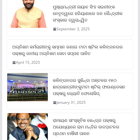
ମୁଖ୍ୟମନ୍ତ୍ରୀ ନାୟାବ ସିଂହ ସଇନୀଙ୍କ
ନେତୃତ୍ୱରେ ହରିୟାଣାରେ ଜନ କୈନ୍ଦ୍ରୀକ
ସଂସ୍କାର ତ୍ୱରାନ୍ୱିତ
September 3, 2025
ଅଗ୍ନିଶମ କର୍ମଚାରୀଙ୍କୁ ସମ୍ମାନ ଜଣାଇ ଟାଟା ଷ୍ଟିଲ କଳିଙ୍ଗନଗର
ପକ୍ଷରୁ ଜାତୀୟ ଅଗ୍ନିଶମ ସେବା ସପ୍ତାହ ପାଳିତ
April 15, 2025
କଳିଙ୍ଗନଗର ସୁକିନ୍ଦା ଅଞ୍ଚଳର ୧୫୦
ଛାତ୍ରଛାତ୍ରୀଙ୍କୁଟାଟା ଷ୍ଟିଲ୍ ଫାଉଣ୍ଡେସନ
ପକ୍ଷରୁ ଜ୍ୟୋତି ଫେଲୋସିପ୍‌
January 31, 2025
ରାମାୟଣ ସାଂସ୍କୃତିକ କେନ୍ଦ୍ର ପକ୍ଷରୁ
ଅଯୋଧ୍ୟାରେ ରାମ ମନ୍ଦିର ଉଦଘାଟନର
ପ୍ରଥମ ବାର୍ଷିକୀ ପାଳନ