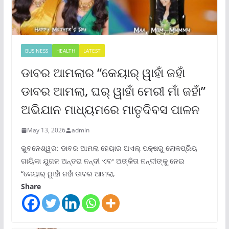
BUSINESS
HEALTH
LATEST
ଡାବର ଆମଲାର “କେୟାର୍ ୱାହାଁ ଜହାଁ
ଡାବର ଆମଲା, ଘର୍ ୱାହାଁ ମେରୀ ମାଁ ଜହାଁ”
ଅଭିଯାନ ମାଧ୍ୟମରେ ମାତୃଦିବସ ପାଳନ
May 13, 2026
admin
ଭୁବନେଶ୍ୱର: ଡାବର ଆମଲା ହେୟାର ଅଏଲ୍ ପକ୍ଷରୁ ଲୋକପ୍ରିୟ
ଗାୟିକା ଯୁଗଳ ଅନ୍ତରା ନନ୍ଦୀ ଏବଂ ଅଙ୍କିତା ନନ୍ଦୀଙ୍କୁ ନେଇ
“କେୟାର୍ ୱାହାଁ ଜହାଁ ଡାବର ଆମଲା,
Share