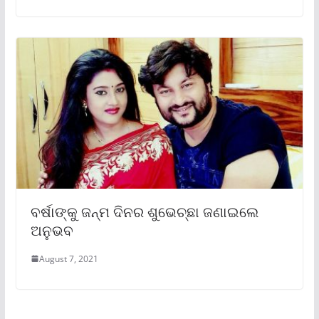
ବର୍ଷାଙ୍କୁ ଜନ୍ମ ଦିନର ଶୁଭେଚ୍ଛା ଜଣାଇଲେ
ଅନୁଭବ
August 7, 2021