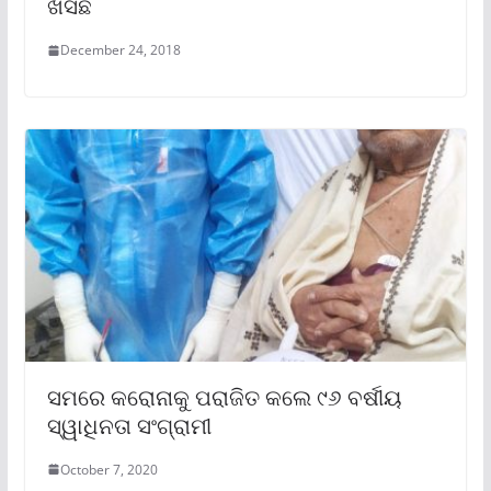
ଖସିଛି
December 24, 2018
ସମରେ କରୋନାକୁ ପରାଜିତ କଲେ ୯୬ ବର୍ଷୀୟ
ସ୍ୱାଧିନତା ସଂଗ୍ରାମୀ
October 7, 2020