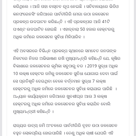
କରିଥିଲେ । ଆଜି ତାହା ବାସ୍ତବ ରୂପ ନେଇଛି । ସଚିବାଳୟରେ ଭିଡିଓ
କନଫରେନସିଂ ଜରିଆରେ ପାର୍ବତୀଗିରି ମେଗା ଉଠା ଜଳସେଚନ
ପ୍ରକଳ୍ପ ଉଦଘାଟନ କରିଛନ୍ତି । ଏହି ପ୍ରକଳ୍ପର ଆଜି 41ଟି
ପଏଣ୍ଟ ଉଦଘାଟିତ ହୋଇଛି । ଏହାଦ୍ବାରା 50 ହଜାର ହେକ୍ଟରରୁ
ଅଧିକ ଜମିରେ ଜଳସେଚନ ସୁବିଧା ମିଳିପାରିବ ।
ଏହି ଅବସରରେ ବିଭିନ୍ନ ପ୍ରକଳ୍ପ ସ୍ଥାନରେ ସମବେତ ଜନତାଙ୍କ
ନିକଟରେ ନିଜର ଅଭିଭାଷଣ ରଖି ମୁଖ୍ୟମନ୍ତ୍ରି କହିଛନ୍ତି ଯେ, କୃଷିର
ବିକାଶରେ ଜଳସେଚନର ଭୂମିକା ସବୁଠାରୁ ବଡ । 2019 ସୁଦ୍ଧା ଅଧିକ
10 ଲକ୍ଷ ହେକ୍ଟର ଜମିକୁ ଜଳସେଚନ ସୁବିଧା ଯୋଗାଇ ଦେବା ପାଇଁ
ସେ ପ୍ରତିଶୃତି ଦେଇଥିବା ବେଳେ ବର୍ତ୍ତମାନ ସୁଦ୍ଧା 7 ଲକ୍ଷ
ହେକ୍ଟରରୁ ଅଧିକ ଜମିରେ ଜଳସେଚନର ସୁବିଧା କରାଯାଇ ପାରିଛି ।
ଅନ୍ୟାନ କାର୍ଯ୍ୟକ୍ରମ ଜରିଆରେ ଖୁବଶୀଘ୍ର ଆଉ 3 ଲକ୍ଷ
ହେକ୍ଟରରୁ ଅଧିକ ଜମିରେ ଜଳସେଚନର ସୁବିଧା କରାଯିବ ବୋଲି
ମୁଖ୍ୟମନ୍ତ୍ରୀ କହିଛନ୍ତି ।
ରାଜ୍ୟର ଉଚ୍ଚା ଜମି ଅଂଚଳରେ ପାର୍ବତୀଗିରି ବୃହତ ଉଠା ଜଳସେଚନ
ବହୁତ ଲୋକପ୍ରିୟ ହୋଇପାରିଛି । ତେଣୁ ଅଧିକ ଚାଷୀ ଯେପରି ଏହି