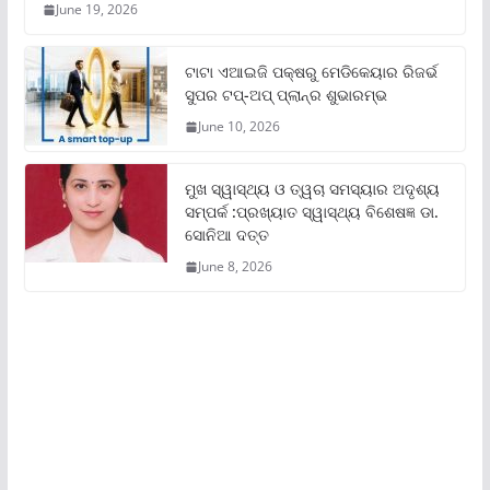
June 19, 2026
ଟାଟା ଏଆଇଜି ପକ୍ଷରୁ ମେଡିକେୟାର ରିଜର୍ଭ
ସୁପର ଟପ୍‌-ଅପ୍ ପ୍ଲାନ୍‌ର ଶୁଭାରମ୍ଭ
June 10, 2026
ମୁଖ ସ୍ୱାସ୍ଥ୍ୟ ଓ ତ୍ୱଚା ସମସ୍ୟାର ଅଦୃଶ୍ୟ
ସମ୍ପର୍କ :ପ୍ରଖ୍ୟାତ ସ୍ୱାସ୍ଥ୍ୟ ବିଶେଷଜ୍ଞ ଡା.
ସୋନିଆ ଦତ୍ତ
June 8, 2026