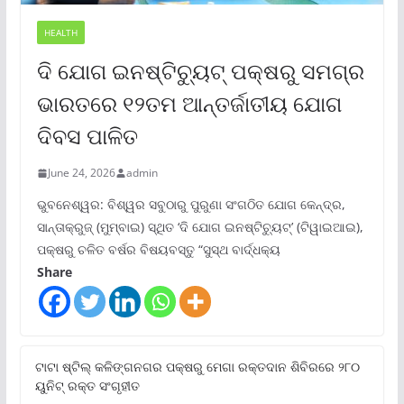
HEALTH
ଦି ଯୋଗ ଇନଷ୍ଟିଚ୍ୟୁଟ୍ ପକ୍ଷରୁ ସମଗ୍ର
ଭାରତରେ ୧୨ତମ ଆନ୍ତର୍ଜାତୀୟ ଯୋଗ
ଦିବସ ପାଳିତ
June 24, 2026
admin
ଭୁବନେଶ୍ୱର: ବିଶ୍ୱର ସବୁଠାରୁ ପୁରୁଣା ସଂଗଠିତ ଯୋଗ କେନ୍ଦ୍ର,
ସାନ୍ତାକ୍ରୁଜ୍ (ମୁମ୍ବାଇ) ସ୍ଥିତ ‘ଦି ଯୋଗ ଇନଷ୍ଟିଚ୍ୟୁଟ୍‌’ (ଟିୱାଇଆଇ),
ପକ୍ଷରୁ ଚଳିତ ବର୍ଷର ବିଷୟବସ୍ତୁ “ସୁସ୍ଥ ବାର୍ଦ୍ଧକ୍ୟ
Share
ଟାଟା ଷ୍ଟିଲ୍‌ କଳିଙ୍ଗନଗର ପକ୍ଷରୁ ମେଗା ରକ୍ତଦାନ ଶିବିରରେ ୨୮୦
ୟୁନିଟ୍‌ ରକ୍ତ ସଂଗୃହୀତ